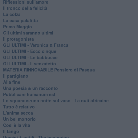
Riflessioni sull'amore
Il tronco della felicità
La colza
La casa palafitta
Primo Maggio
Gli ultimi saranno ultimi
Il protagonista
GLI ULTIMI - Veronica & Franca
GLI ULTIMI - Ecco cinque
GLI ULTIMI - Le babbucce
GLI ULTIMI - Il senzatetto
MATERIA RINNOVABILE Pensiero di Pasqua
Il partigiano
Alla fine
Una poesia & un racconto
Pubblicare humanum est
Lo squaraus:una notte sul vaso - La nuit africaine
Tutto è relativo
L'anima secca
Un bel mortorio
Cosi è la vita
Il tango
​Uomini & rettili - The beginning