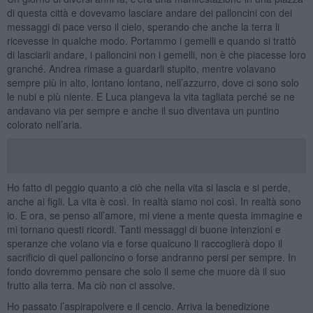
di questa città e dovevamo lasciare andare dei palloncini con dei
messaggi di pace verso il cielo, sperando che anche la terra li
ricevesse in qualche modo. Portammo i gemelli e quando si trattò
di lasciarli andare, i palloncini non i gemelli, non è che piacesse loro
granché. Andrea rimase a guardarli stupito, mentre volavano
sempre più in alto, lontano lontano, nell’azzurro, dove ci sono solo
le nubi e più niente. E Luca piangeva la vita tagliata perché se ne
andavano via per sempre e anche il suo diventava un puntino
colorato nell’aria.
Ho fatto di peggio quanto a ciò che nella vita si lascia e si perde,
anche ai figli. La vita è così. In realtà siamo noi così. In realtà sono
io. E ora, se penso all’amore, mi viene a mente questa immagine e
mi tornano questi ricordi. Tanti messaggi di buone intenzioni e
speranze che volano via e forse qualcuno li raccoglierà dopo il
sacrificio di quel palloncino o forse andranno persi per sempre. In
fondo dovremmo pensare che solo il seme che muore dà il suo
frutto alla terra. Ma ciò non ci assolve.
Ho passato l’aspirapolvere e il cencio. Arriva la benedizione