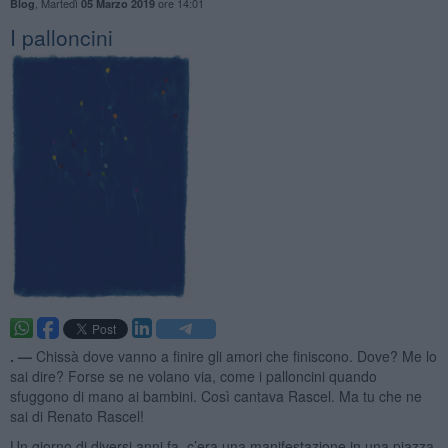
,
Martedì
ore 14:01
Blog
05 Marzo 2019
I palloncini
. —
Chissà dove vanno a finire gli amori che finiscono. Dove? Me lo
sai dire? Forse se ne volano via, come i palloncini quando
sfuggono di mano ai bambini. Così cantava Rascel. Ma tu che ne
sai di Renato Rascel!
Un giorno di diversi anni fa, c’era una manifestazione in una piazza