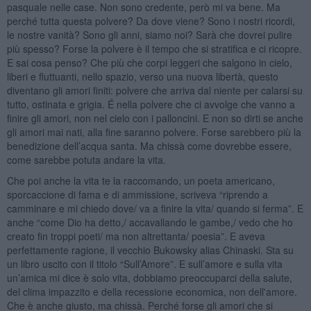
pasquale nelle case. Non sono credente, però mi va bene. Ma
perché tutta questa polvere? Da dove viene? Sono i nostri ricordi,
le nostre vanità? Sono gli anni, siamo noi? Sarà che dovrei pulire
più spesso? Forse la polvere è il tempo che si stratifica e ci ricopre.
E sai cosa penso? Che più che corpi leggeri che salgono in cielo,
liberi e fluttuanti, nello spazio, verso una nuova libertà, questo
diventano gli amori finiti: polvere che arriva dal niente per calarsi su
tutto, ostinata e grigia. É nella polvere che ci avvolge che vanno a
finire gli amori, non nel cielo con i palloncini. E non so dirti se anche
gli amori mai nati, alla fine saranno polvere. Forse sarebbero più la
benedizione dell’acqua santa. Ma chissà come dovrebbe essere,
come sarebbe potuta andare la vita.
Che poi anche la vita te la raccomando, un poeta americano,
sporcaccione di fama e di ammissione, scriveva “riprendo a
camminare e mi chiedo dove/ va a finire la vita/ quando si ferma”. E
anche “come Dio ha detto,/ accavallando le gambe,/ vedo che ho
creato fin troppi poeti/ ma non altrettanta/ poesia”. E aveva
perfettamente ragione, il vecchio Bukowsky alias Chinaski. Sta su
un libro uscito con il titolo “Sull’Amore”. E sull’amore e sulla vita
un’amica mi dice è solo vita, dobbiamo preoccuparci della salute,
del clima impazzito e della recessione economica, non dell'amore.
Che è anche giusto, ma chissà. Perché forse gli amori che si