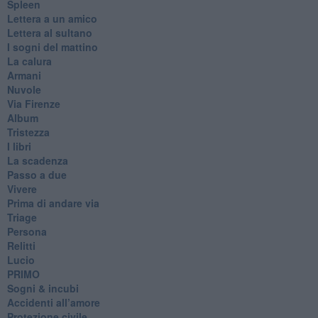
Spleen
Lettera a un amico
Lettera al sultano
I sogni del mattino
La calura
Armani
Nuvole
Via Firenze
Album
Tristezza
I libri
La scadenza
Passo a due
Vivere
Prima di andare via
Triage
Persona
Relitti
Lucio
PRIMO
Sogni & incubi
Accidenti all’amore
Protezione civile