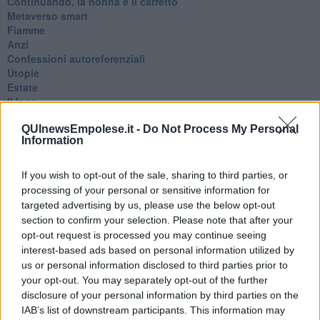
Continuando, la nonna e il carretto
Metaverso smart
Fiamme
Anzi
Confessioni autoreferenziali
Utopie
Estate
Il lago
Il diluvio
QUInewsEmpolese.it -
Do Not Process My Personal
La classe
Information
Pensieri incoerenti
Dal balcone
Insomnia
If you wish to opt-out of the sale, sharing to third parties, or
Il guardiano
processing of your personal or sensitive information for
Lo sgombero
targeted advertising by us, please use the below opt-out
Erodoto e Tucidide
section to confirm your selection. Please note that after your
Il padre della storia
opt-out request is processed you may continue seeing
Pensieri brevi
interest-based ads based on personal information utilized by
L'evoluzione della specie
us or personal information disclosed to third parties prior to
Il servizio
your opt-out. You may separately opt-out of the further
Riflessioni
disclosure of your personal information by third parties on the
L'Oscuro
IAB’s list of downstream participants. This information may
Generazioni