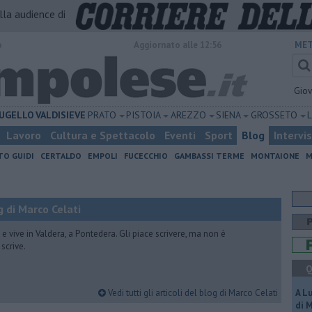
alla audience di
o
Aggiornato alle 12:56
MET
Gio
UGELLO
VALDISIEVE
PRATO
PISTOIA
AREZZO
SIENA
GROSSETO
Lavoro
Cultura e Spettacolo
Eventi
Sport
Blog
Intervi
TO GUIDI
CERTALDO
EMPOLI
FUCECCHIO
GAMBASSI TERME
MONTAIONE
M
 di Marco Celati
vive in Valdera, a Pontedera. Gli piace scrivere, ma non è
scrive.
Q
Vedi tutti gli articoli del blog di Marco Celati
A L
di 