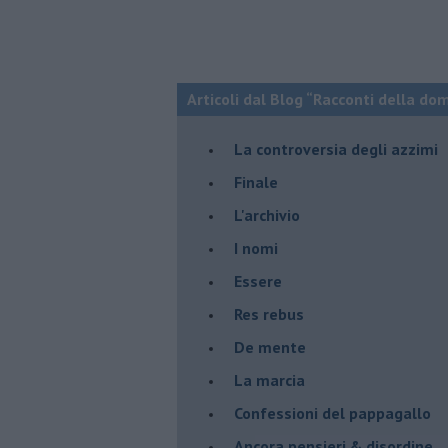
Articoli dal Blog “Racconti della do
La controversia degli azzimi
Finale
L'archivio
I nomi
Essere
Res rebus
De mente
La marcia
Confessioni del pappagallo
Ancora pensieri & disordine