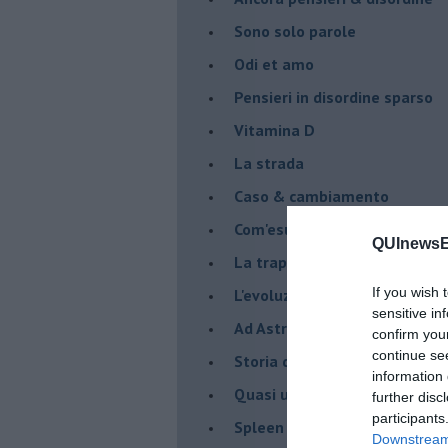
Sono solo parole
Odi et amo
Pensieri in disordine sparso
Vitamina D
La strada
Caso & cambiamento
Com'esuli pensieri
QUInewsE
La trappola di Tucidide, o dell
If you wish 
L'evoluzione umana
sensitive in
Ad Astra
confirm you
continue se
Storia di io - Quasi un compit
information 
Quasi una lezione
further disc
participants
Spleen
Downstream 