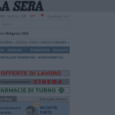
22°
37°
EO:
EMPOLI
QuiNews.net
vedì
06 Agosto 2026
LIVORNO
LUCCA
PISA
MASSA CARRARA
ste
Animali
Pubblicità
Contatti
ONTELUPO FIORENTINO
MONTESPERTOLI
ui Blog
di Riccardo Ferrucci
INCONTRI
ucca la mostra
D'ARTE
Marcello