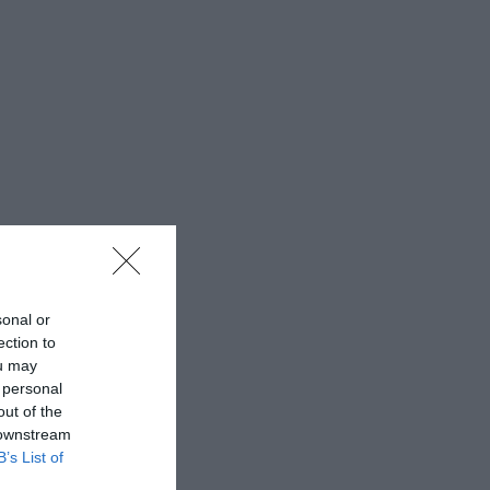
sonal or
ection to
ou may
 personal
out of the
 downstream
B’s List of