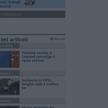
selli “Dialoghi
la città"
Condoglianze
imi articoli
Vedi tutti
ttualità
​Housing sociale, il
Comune coinvolge il
terzo settore
ronaca
Incidente in FiPiLi,
lunghe code e traffico
ko
ronaca
Muore investito dal