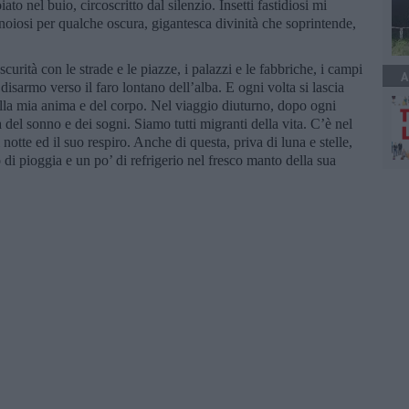
o nel buio, circoscritto dal silenzio. Insetti fastidiosi mi
 noiosi per qualche oscura, gigantesca divinità che soprintende,
curità con le strade e le piazze, i palazzi e le fabbriche, i campi
A
isarmo verso il faro lontano dell’alba. E ogni volta si lascia
della mia anima e del corpo. Nel viaggio diuturno, dopo ogni
ta del sonno e dei sogni. Siamo tutti migranti della vita. C’è nel
 notte ed il suo respiro. Anche di questa, priva di luna e stelle,
o di pioggia e un po’ di refrigerio nel fresco manto della sua