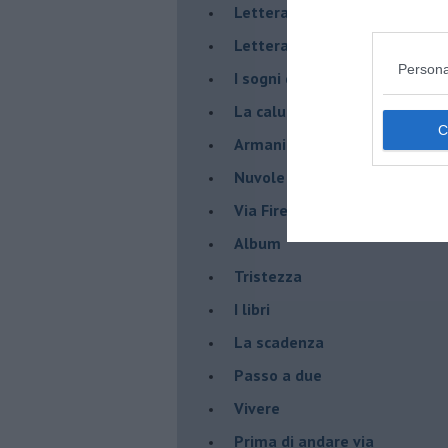
Lettera a un amico
Lettera al sultano
Persona
I sogni del mattino
La calura
Armani
Nuvole
Via Firenze
Album
Tristezza
I libri
La scadenza
Passo a due
Vivere
Prima di andare via