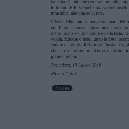
lamenta. E tutto che sembra immobile, ingoiat
torturano. E forse anche noi saremo insetti
infastidita, alla vita ed al fato.
L’isola della notte si muove nel mare dell’os
ed i fiumi e avanza lenta come una nave in d
dietro un po’ del mio cuore e della testa, 
veglia, faticosa o lieta, lungo la rotta incer
sudore del giorno il ristoro o l’ansia di ogni
che ci offre un sentore di erbe, un desideri
grande ombra.
Pontedera, 18 Agosto 2018
Marco Celati