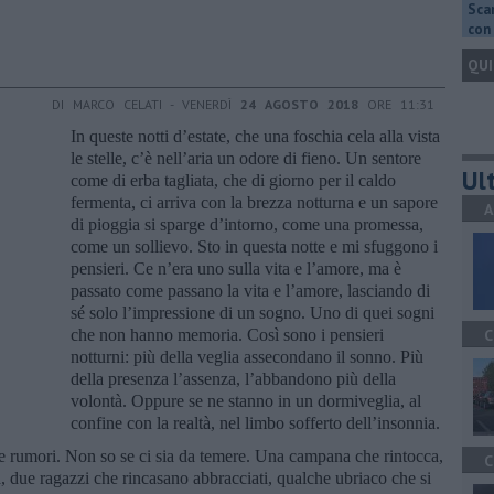
Scar
con 
QUI
DI MARCO CELATI - VENERDÌ
24 AGOSTO 2018
ORE 11:31
In queste notti d’estate, che una foschia cela alla vista
le stelle, c’è nell’aria un odore di fieno. Un sentore
Ult
come di erba tagliata, che di giorno per il caldo
fermenta, ci arriva con la brezza notturna e un sapore
A
di pioggia si sparge d’intorno, come una promessa,
come un sollievo. Sto in questa notte e mi sfuggono i
pensieri. Ce n’era uno sulla vita e l’amore, ma è
passato come passano la vita e l’amore, lasciando di
sé solo l’impressione di un sogno. Uno di quei sogni
che non hanno memoria. Così sono i pensieri
C
notturni: più della veglia assecondano il sonno. Più
della presenza l’assenza, l’abbandono più della
volontà. Oppure se ne stanno in un dormiveglia, al
confine con la realtà, nel limbo sofferto dell’insonnia.
 e rumori. Non so se ci sia da temere. Una campana che rintocca,
C
a, due ragazzi che rincasano abbracciati, qualche ubriaco che si