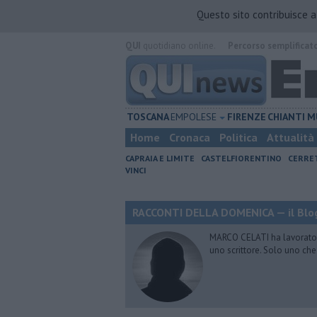
Questo sito contribuisce 
QUI
quotidiano online.
Percorso semplificat
TOSCANA
EMPOLESE
FIRENZE
CHIANTI
M
Home
Cronaca
Politica
Attualità
CAPRAIA E LIMITE
CASTELFIORENTINO
CERRE
VINCI
RACCONTI DELLA DOMENICA — il Blog
MARCO CELATI ha lavorato e 
uno scrittore. Solo uno che 