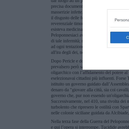
dar luogo ad un pathos emotivo, come, a p
precisa documentazione descrisse i sintomi 
masserizie infette, il soffocante affollamen
il disgusto delle fosse comuni. A cui seguì 
Persona
reverenziale timore degli dei, lontani e indi
esisteva medicina che si potesse applicare 
Peloponnesiaci avessero infettato i pozzi, 
di tale infermità; mi basterà dire come essa f
ad ogni tentazione moralistica, Tucidide si 
all'ira degli dei, né ai complotti degli uom
Dopo Pericle e dopo la pace di Nicla, che e
prevalsero però saggezza ed equilibrio. E q
oligarchico con l’affidamento del potere al
eselezionavai cittadini più influenti. Forse 
istituito un governo guidato dall’Assemble
denaro da "giovare alla città, sia coi caval
governo che, pur non essendo un'oligarchia,
Successivamente, nel 410, una rivolta dei m
turbolento che ripresero le ostilità con Spa
nelle colonie siciliane guidata da Alcibiade,
Nella terza fase della Guerra del Peloponnes
e qui l’opera si interrompe. Tucidide avreb