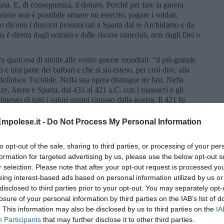
ana. E, di conseguenza, il denaro. Perché per fare la guerra
iarie non è possibile armare un esercito, pagare i soldati,
Lo dicono i discorsi pronunciati a Sparta dal re Archidamo e da
a è diretta dagli uomini e dalle risorse materiali, non dagli Dei o
 qualcosa di simile alle vostre guerre mondiali: “il più grande
e una parte dei barbari e che si sia esteso, per così dire, alla
definisce Tucidide. Nella sua opera distingue tre fasi. Nella
nze, Atene e Sparta, dal 431 al 421 a.C. con i massacri e gli
timento di tutti i valori umani causato dalla guerra. Il 421 fu
nente politico e generale ateniese. La pace – più che una pace una
 parti – durò meno di sette anni.
mpolese.it -
Do Not Process My Personal Information
zione ateniese in Sicilia, iniziata nel 415 e conclusa nel 413
orto di Siracusa da parte degli spartani. Finisce così l’equilibrio
to opt-out of the sale, sharing to third parties, or processing of your per
alere con l’esercito e Atene con la flotta. Il mito della potenza
formation for targeted advertising by us, please use the below opt-out s
so era morto durante la peste di Atene nel 429. Ah, la peste, la
r selection. Please note that after your opt-out request is processed y
 mare, ma Sparta, via terra, aveva invaso l'Attica. Atene
eing interest-based ads based on personal information utilized by us or
mura. In quella promiscuità, aggravata dal clima torrido, scoppiò e
disclosed to third parties prior to your opt-out. You may separately opt-
si. Imperversò tra il 430 e il 427 a C. A lungo fu catalogata
losure of your personal information by third parties on the IAB’s list of
ne dubitano. Forse fu febbre tifoide, vaiolo o altro. Comunque
. This information may also be disclosed by us to third parties on the
IA
e. Anche voi moderni ne sapete qualcosa! Tucidide ne scrisse senza
Participants
that may further disclose it to other third parties.