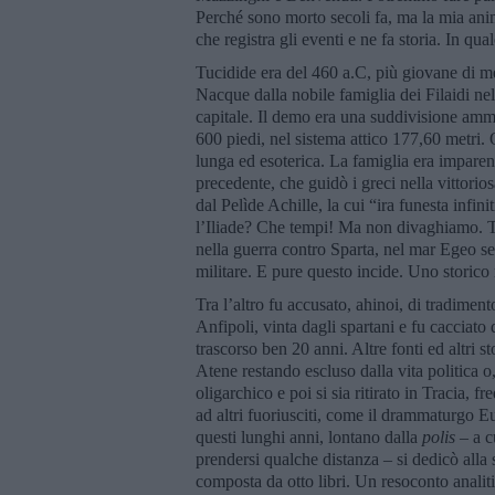
Perché sono morto secoli fa, ma la mia ani
che registra gli eventi e ne fa storia. In qu
Tucidide era del 460 a.C, più giovane di me
Nacque dalla nobile famiglia dei Filaidi ne
capitale. Il demo era una suddivisione ammin
600 piedi, nel sistema attico 177,60 metri.
lunga ed esoterica. La famiglia era imparent
precedente, che guidò i greci nella vittori
dal Pelìde Achille, la cui “ira funesta infin
l’Iliade? Che tempi! Ma non divaghiamo. Tuci
nella guerra contro Sparta, nel mar Egeo se
militare. E pure questo incide. Uno storico
Tra l’altro fu accusato, ahinoi, di tradiment
Anfipoli, vinta dagli spartani e fu cacciato 
trascorso ben 20 anni. Altre fonti ed altri 
Atene restando escluso dalla vita politica o,
oligarchico e poi si sia ritirato in Tracia,
ad altri fuoriusciti, come il drammaturgo 
questi lunghi anni, lontano dalla
polis –
a c
prendersi qualche distanza – si dedicò all
composta da otto libri. Un resoconto analiti