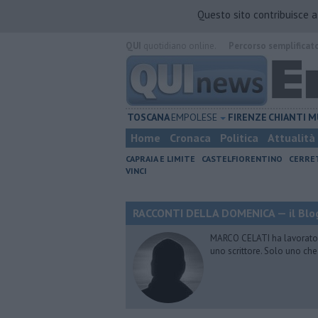
Questo sito contribuisce 
QUI
quotidiano online.
Percorso semplificat
TOSCANA
EMPOLESE
FIRENZE
CHIANTI
M
Home
Cronaca
Politica
Attualità
CAPRAIA E LIMITE
CASTELFIORENTINO
CERRE
VINCI
RACCONTI DELLA DOMENICA — il Blog
MARCO CELATI ha lavorato e 
uno scrittore. Solo uno che 