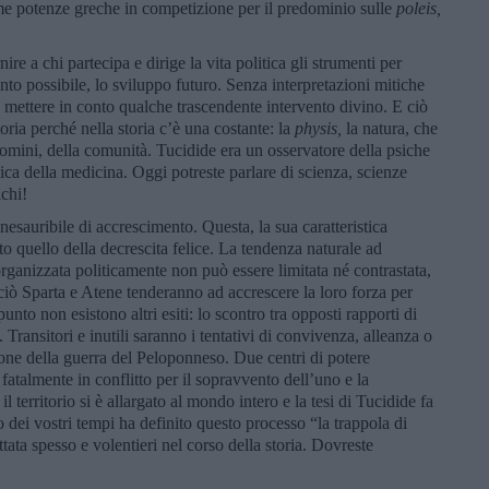
me potenze greche in competizione per il predominio sulle
poleis,
ire a chi partecipa e dirige la vita politica gli strumenti per
anto possibile, lo sviluppo futuro. Senza interpretazioni mitiche
 mettere in conto qualche trascendente intervento divino. E ciò
oria perché nella storia c’è una costante: la
physis,
la natura, che
omini, della comunità. Tucidide era un osservatore della psiche
ca della medicina. Oggi potreste parlare di scienza, scienze
ichi!
esauribile di accrescimento. Questa, la sua caratteristica
to quello della decrescita felice. La tendenza naturale ad
ganizzata politicamente non può essere limitata né contrastata,
ciò Sparta e Atene tenderanno ad accrescere la loro forza per
unto non esistono altri esiti: lo scontro tra opposti rapporti di
Transitori e inutili saranno i tentativi di convivenza, alleanza o
one della guerra del Peloponneso. Due centri di potere
o fatalmente in conflitto per il sopravvento dell’uno e la
l territorio si è allargato al mondo intero e la tesi di Tucidide fa
o dei vostri tempi ha definito questo processo “la trappola di
ttata spesso e volentieri nel corso della storia. Dovreste