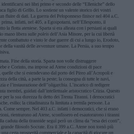
 identificarsi nei libri primo e secondo delle “Elleniche” dello
ca figlio di Grillo. Lo sostiene un valente storico dei vostri
un fluire di dati. La guerra del Peloponneso finisce nel 404 a.C.
 prima, infatti, nel 405, a Egospotami, nell’Ellesponto, il
la flotta ateniese. Sparta si era alleata con i persiani ai quali
io mano libera sulle
poleis
dell’Asia Minore, per la cui libertà
nte combattuto e vinto le due guerre di cui a lungo io, Erodoto,
ne della vanità delle avventure umane. La Persia, a suo tempo
isiva.
ta. Fine della storia. Sparta non volle distruggere
ebe e Corinto, ma impose ad Atene condizioni di pace
, quelle che si estendevano dal porto del Pireo all’Acropoli e
za della città, a parte la peste; la consegna di tutte le navi,
ia e l’instaurazione dell’’oligarchia. L’incarico di redigere
nta membri, guidati dall’intellettuale aristocratico Crizia. Questo
e per la sua durezza fu detto dei Trenta Tiranni. I democratici
he, esilio; la cittadinanza fu limitata a tremila persone. La
za. Come sempre. Nel 403 a.C. infatti i democratici, che si erano
cuzioni, rientrarono ad Atene, sconfissero ed esautorarono i tiranni
la caduta della tirannide seguì però un clima da “resa dei conti”,
 grande filosofo Socrate. Era il 399 a.C. Atene non tornò più
 una certa prosperità commerciale e la capacità di giocare un