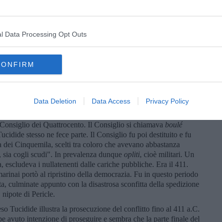
roposito della peste, fecero Manzoni o Camus. Tuttavia con una
del contagio, la strage dei medici volonterosi, l'ingombro delle
to dei tuguri, l’ammucchiarsi dei moribondi accanto ai cadaveri,
la dissoluzione dell'ordine e dell'autorità, venendo meno sia il
l Data Processing Opt Outs
fferenti, sia il rispetto dei governanti, impotenti ed esausti. “Non
e tutti vi soccombevano”. Tucidide scrisse: “si rumoreggiò che i
ma io lascerò che coloro che se ne intendono, indaghino le cause
CONFIRM
u, perché anch'io ne soffrii e vidi gli altri soffrirne”. Refrattario
dichiara ignaro delle origini del contagio, che non imputa né
ini. Una grande lezione. Valida ancor oggi.
Data Deletion
Data Access
Privacy Policy
ra stato, tutto sommato, un successo politico per Atene, non
uesto portò alla caduta della democrazia e al colpo di stato
 Consiglio dei Quattrocento. Il Consiglio si chiamava
boulé
Tucidide stesso ne fece parte. Il Consiglio fu poi destituito e fu
a dei Cinquemila, scelti tra coloro che avevano abbastanza
li, sia cogli scudi". In prevalenza dunque
opliti
, cioè militari. Un
 escludeva i nullatenenti dalle cariche pubbliche. Era il 411.
arinai portò al ripristino della democrazia. Fu in questo periodo
rta, culminate appunto con la disastrosa sconfitta della spedizione
 nipote di Pericle.
o Tucidide illustra la prosecuzione del conflitto fino al 411 a.C.
be avuto intenzione di proseguire e sembra che la parte finale del