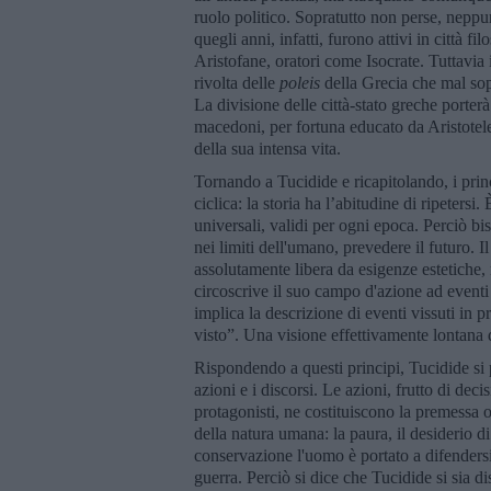
ruolo politico. Sopratutto non perse, neppur
quegli anni, infatti, furono attivi in città
Aristofane, oratori come Isocrate. Tuttavia
rivolta delle
poleis
della Grecia che mal sopp
La divisione delle città-stato greche porter
macedoni, per fortuna educato da Aristotele
della sua intensa vita.
Tornando a Tucidide e ricapitolando, i prin
ciclica: la storia ha l’abitudine di ripeters
universali, validi per ogni epoca. Perciò b
nei limiti dell'umano, prevedere il futuro. 
assolutamente libera da esigenze estetiche, m
circoscrive il suo campo d'azione ad eventi 
implica la descrizione di eventi vissuti in 
visto”. Una visione effettivamente lontana 
Rispondendo a questi principi, Tucidide si 
azioni e i discorsi. Le azioni, frutto di dec
protagonisti, ne costituiscono la premessa o
della natura umana: la paura, il desiderio di
conservazione l'uomo è portato a difendersi,
guerra. Perciò si dice che Tucidide si sia di