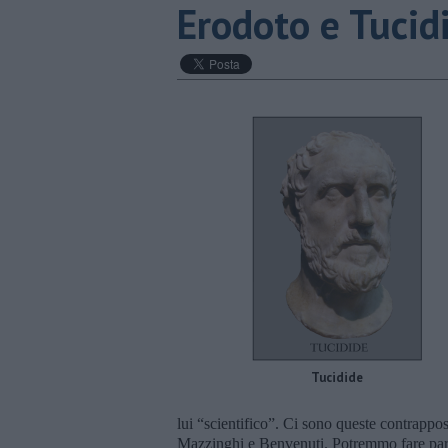
Erodoto e Tucid
Tucidide
lui “scientifico”. Ci sono queste contrappos
Mazzinghi e Benvenuti. Potremmo fare parag