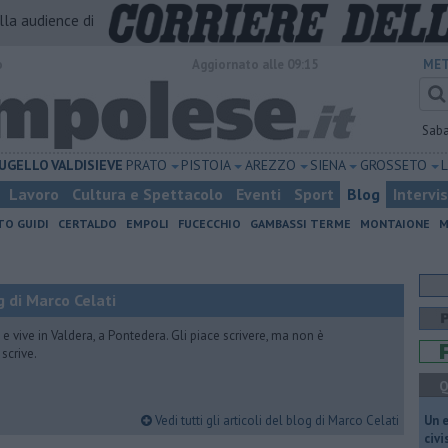
alla audience di
o
Aggiornato alle 09:15
MET
Sab
UGELLO
VALDISIEVE
PRATO
PISTOIA
AREZZO
SIENA
GROSSETO
Lavoro
Cultura e Spettacolo
Eventi
Sport
Blog
Intervi
TO GUIDI
CERTALDO
EMPOLI
FUCECCHIO
GAMBASSI TERME
MONTAIONE
M
 di Marco Celati
vive in Valdera, a Pontedera. Gli piace scrivere, ma non è
scrive.
Q
Vedi tutti gli articoli del blog di Marco Celati
​Un 
civ