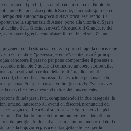
e nei momenti più bui, il suo primato artistico e culturale. In
 filosofi come Platone, discepolo di Socrate, commediografi come
 il tempo dell’autonomia greca si stava ormai esaurendo. La
ortavano la supremazia di Atene, portò alla vittoria di Sparta.
à al declino della Grecia. Arriverà Alessandro il Grande, re dei
, a dominare i greci e conquistare il mondo nei soli 33 anni
cipi generali della storia sono due. In primo luogo la concezione
i. È, scrive Tucidide, “possesso perenne”, contiene cioè principi
isogna conoscere il passato per poter comprendere il presente e,
Il secondo principio è quello di comporre un'opera storiografica
a basata sul vaglio critico delle fonti. Tucidide infatti
recenti, ricorrendo all'
autopsía,
l’attestazione personale, che
prima persona. Per questo usa il verbo greco
ó
ida
, “
so per aver
dalla mia, che si avvaleva del mito e del trascendente.
propone di indagare i fatti, comprendendoli in due categorie: le
isioni umane, innescano gli eventi e i discorsi, pronunciati dai
 la conseguenza. Le azioni sono causate da tre motivi, tipici
 onore e l'utilità. In nome del primo motivo per istinto di auto
 mentre per gli altri due ad attaccare, con un unico risultato: la
stinto dalla logografia greca e abbia gettato le basi per la