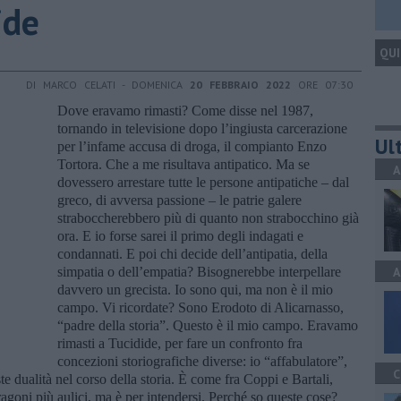
ide
QUI
DI MARCO CELATI - DOMENICA
20 FEBBRAIO 2022
ORE 07:30
Dove eravamo rimasti? Come disse nel 1987,
tornando in televisione dopo l’ingiusta carcerazione
Ult
per l’infame accusa di droga, il compianto Enzo
Tortora. Che a me risultava antipatico. Ma se
A
dovessero arrestare tutte le persone antipatiche – dal
greco, di avversa passione – le patrie galere
straboccherebbero più di quanto non strabocchino già
ora. E io forse sarei il primo degli indagati e
condannati. E poi chi decide dell’antipatia, della
simpatia o dell’empatia? Bisognerebbe interpellare
A
davvero un grecista. Io sono qui, ma non è il mio
campo. Vi ricordate? Sono Erodoto di Alicarnasso,
“padre della storia”. Questo è il mio campo. Eravamo
rimasti a Tucidide, per fare un confronto fra
concezioni storiografiche diverse: io “affabulatore”,
C
te dualità nel corso della storia. È come fra Coppi e Bartali,
oni più aulici, ma è per intendersi. Perché so queste cose?