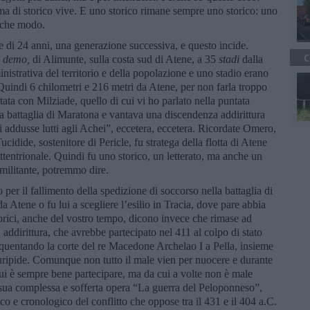
ma di storico vive. E uno storico rimane sempre uno storico: uno
alche modo.
 di 24 anni, una generazione successiva, e questo incide.
C
l
demo,
di Alimunte, sulla costa sud di Atene, a 35
stadi
dalla
istrativa del territorio e della popolazione e uno stadio erano
 Quindi 6 chilometri e 216 metri da Atene, per non farla troppo
ata con Milziade, quello di cui vi ho parlato nella puntata
osa battaglia di Maratona e vantava una discendenza addirittura
iti addusse lutti agli Achei”, eccetera, eccetera. Ricordate Omero,
dide, sostenitore di Pericle, fu stratega della flotta di Atene
ttentrionale. Quindi fu uno storico, un letterato, ma anche un
 militante, potremmo dire.
o per il fallimento della spedizione di soccorso nella battaglia di
da Atene o fu lui a scegliere l’esilio in Tracia, dove pare abbia
storici, anche del vostro tempo, dicono invece che rimase ad
 addirittura, che avrebbe partecipato nel 411 al colpo di stato
 frequentando la corte del re Macedone Archelao I a Pella, insieme
Euripide. Comunque non tutto il male vien per nuocere e durante
ui è sempre bene partecipare, ma da cui a volte non è male
a sua complessa e sofferta opera “La guerra del Peloponneso”,
co e cronologico del conflitto che oppose tra il 431 e il 404 a.C.