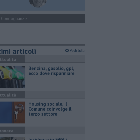
Condoglianze
imi articoli
Vedi tutti
ttualità
​Benzina, gasolio, gpl,
ecco dove risparmiare
ttualità
​Housing sociale, il
Comune coinvolge il
terzo settore
ronaca
Incidente in FiPiLi,