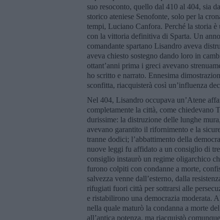
suo resoconto, quello dal 410 al 404, sia da
storico ateniese Senofonte, solo per la crona
tempi, Luciano Canfora. Perché la storia è 
con la vittoria definitiva di Sparta. Un anno
comandante spartano Lisandro aveva distrutto 
aveva chiesto sostegno dando loro in camb
ottant’anni prima i greci avevano strenuame
ho scritto e narrato. Ennesima dimostrazio
sconfitta, riacquisterà così un’influenza dec
Nel 404, Lisandro occupava un’Atene affama
completamente la città, come chiedevano T
durissime: la distruzione delle lunghe mura
avevano garantito il rifornimento e la sicurez
tranne dodici; l’abbattimento della democraz
nuove leggi fu affidato a un consiglio di tre
consiglio instaurò un regime oligarchico ch
furono colpiti con condanne a morte, confisc
salvezza venne dall’esterno, dalla resisten
rifugiati fuori città per sottrarsi alle perse
e ristabilirono una democrazia moderata. Al
nella quale maturò la condanna a morte del
all’antica potenza, ma riacquistò comunque