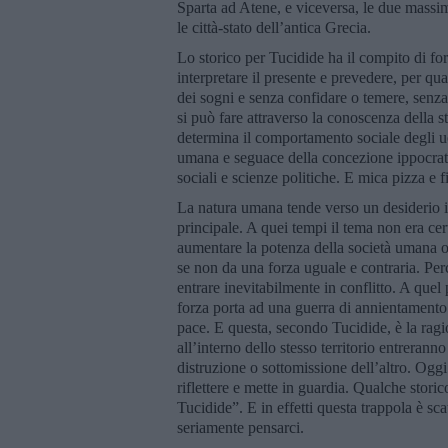
Sparta ad Atene, e viceversa, le due massi
le città-stato dell’antica Grecia.
Lo storico per Tucidide ha il compito di forn
interpretare il presente e prevedere, per qu
dei sogni e senza confidare o temere, senza
si può fare attraverso la conoscenza della st
determina il comportamento sociale degli u
umana e seguace della concezione ippocrati
sociali e scienze politiche. E mica pizza e f
La natura umana tende verso un desiderio in
principale. A quei tempi il tema non era cer
aumentare la potenza della società umana or
se non da una forza uguale e contraria. Per
entrare inevitabilmente in conflitto. A quel p
forza porta ad una guerra di annientamento. 
pace. E questa, secondo Tucidide, è la ragi
all’interno dello stesso territorio entrerann
distruzione o sottomissione dell’altro. Oggi i
riflettere e mette in guardia. Qualche storic
Tucidide”. E in effetti questa trappola è sca
seriamente pensarci.