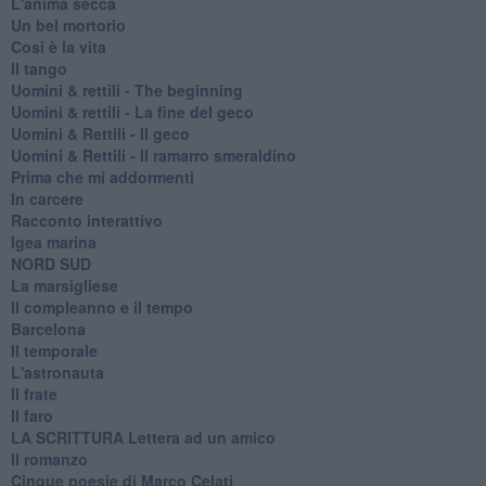
L'anima secca
Un bel mortorio
Cosi è la vita
Il tango
​Uomini & rettili - The beginning
​Uomini & rettili - La fine del geco
Uomini & Rettili - Il geco
Uomini & Rettili - Il ramarro smeraldino
Prima che mi addormenti
In carcere
Racconto interattivo
Igea marina
​NORD SUD
La marsigliese
Il compleanno e il tempo
Barcelona
Il temporale
L'astronauta
Il frate
Il faro
​LA SCRITTURA Lettera ad un amico
Il romanzo
Cinque poesie di Marco Celati