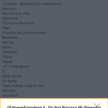
​La colpa - Memorie del commissario
Autunno
Gracias a la vida
Somnium
Fly me to the moon
Hop!
O sonho de um prisioneiro
Memòrias
Sto qui
Scrivi
Bestiario
Pillole
Veglia
​“D” come delitto
D
Belle lettere
25 Aprile
Todo el bien, todo el mal
Silenzio
Le parole
​L’Australiana
Le stelle del jazz
QUInewsEmpolese.it -
Do Not Process My Personal