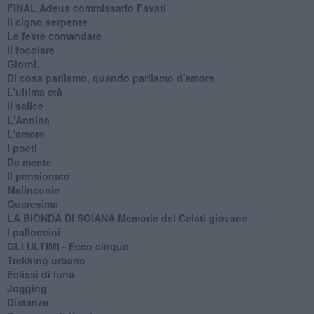
FINAL Adeus commissario Favati
Il cigno serpente
Le feste comandate
Il focolare
Giorni.
Di cosa parliamo, quando parliamo d'amore
L'ultima età
Il salice
L'Annina
L'amore
I poeti
De mente
Il pensionato
Malinconie
Quaresima
LA BIONDA DI SOIANA Memorie del Celati giovane
I palloncini
GLI ULTIMI - Ecco cinque
Trekking urbano
Eclissi di luna
Jogging
Distanza