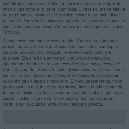
che rifarei di nuovo la mia vita. La rifarei e sono sicuro sbaglierei
ancora, ripercorrerei gli errori commessi. O forse no, ma ne farei di
nuovi: penso sia inevitabile. Vorrei solo evitare di far male, di aver
fatto male. E non vorrei essere sempre stato al centro delle cose in
cui mi sono messo o mi sono fatto trovare o mi è capitato di stare.
Tutto qui.
Ci sono cose che non vorrei avere fatto. L'altro giorno, in pausa
pranzo, dopo aver preso qualcosa al bar, con la mia compagna
stavamo andando in un negozio, lei forse doveva comprare
qualcosa. Era una bella giornata di una precoce primavera.
Quando ad un tratto è arrivato:
ecco dieci, ecco dieci, ecco dieci.
Uno che, quando mi vede, fa così, mi viene incontro e non mi molla
più. Poi tratta al ribasso:
ecco cinque, ecco cinque, ecco cinque.
Vuole che gli dia dieci o cinque euro. E ripete questa litania, me la
grida davanti a tutti, in mezzo alla strada, finché non lo accontento.
In genere faccio così, lascio scendere le quotazioni a cinque e poi
caccio i soldi e lui se ne va. Non è povero, è un po' disturbato,
credo lavori da qualche parte, come categoria protetta.