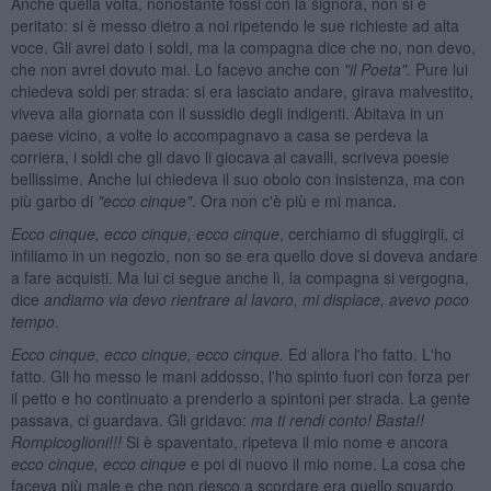
Anche quella volta, nonostante fossi con la signora, non si è
peritato: si è messo dietro a noi ripetendo le sue richieste ad alta
voce. Gli avrei dato i soldi, ma la compagna dice che no, non devo,
che non avrei dovuto mai. Lo facevo anche con
"il P
oeta".
Pure lui
chiedeva soldi per strada: si era lasciato andare, girava malvestito,
viveva alla giornata con il sussidio degli indigenti. Abitava in un
paese vicino, a volte lo accompagnavo a casa se perdeva la
corriera, i soldi che gli davo li giocava ai cavalli, scriveva poesie
bellissime. Anche lui chiedeva il suo obolo con insistenza, ma con
più garbo di
"ecco cinque"
. Ora non c'è più e mi manca.
Ecco cinque, ecco cinque, ecco cinque
, cerchiamo di sfuggirgli, ci
infiliamo in un negozio, non so se era quello dove si doveva andare
a fare acquisti. Ma lui ci segue anche lì, la compagna si vergogna,
dice
andiamo via devo rientrare al lavoro, mi dispiace, avevo poco
tempo
.
Ecco cinque, ecco cinque, ecco cinque.
Ed allora l'ho fatto. L'ho
fatto. Gli ho messo le mani addosso, l'ho spinto fuori con forza per
il petto e ho continuato a prenderlo a spintoni per strada. La gente
passava, ci guardava. Gli gridavo:
ma ti rendi conto! Basta!!
Rompicoglioni!!!
Si è spaventato, ripeteva il mio nome e ancora
ecco cinque, ecco cinque
e poi di nuovo il mio nome. La cosa che
faceva più male e che non riesco a scordare era quello sguardo