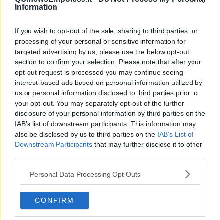
Vita & morte
Information
Auguri
Moro
If you wish to opt-out of the sale, sharing to third parties, or
Passanti
processing of your personal or sensitive information for
Continuando, la nonna e il carretto
Metaverso smart
targeted advertising by us, please use the below opt-out
Fiamme
section to confirm your selection. Please note that after your
Anzi
opt-out request is processed you may continue seeing
Confessioni autoreferenziali
interest-based ads based on personal information utilized by
Utopie
us or personal information disclosed to third parties prior to
Estate
your opt-out. You may separately opt-out of the further
Il lago
disclosure of your personal information by third parties on the
Il diluvio
IAB’s list of downstream participants. This information may
La classe
also be disclosed by us to third parties on the
IAB’s List of
Pensieri incoerenti
Downstream Participants
that may further disclose it to other
Dal balcone
third parties.
Insomnia
Il guardiano
Personal Data Processing Opt Outs
Lo sgombero
Erodoto e Tucidide
Il padre della storia
CONFIRM
Pensieri brevi
L'evoluzione della specie