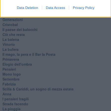
Il servizio
Data Deletion
Data Access
Privacy Policy
Riflessioni
L'Oscuro
Generazioni
Cristobal
Il paese dei balocchi
Ciò che resta
La balena
Vittorio
La bufera
Il mago, la pera e il Bar la Posta
Primavera
Elogio dell'ombra
Pensieri
Mono logo
Settembre
Fabrizia
​Scilla & Cariddi, un sogno di mezza estate
Anna
I pensieri fragili
Strada facendo
La pioggia