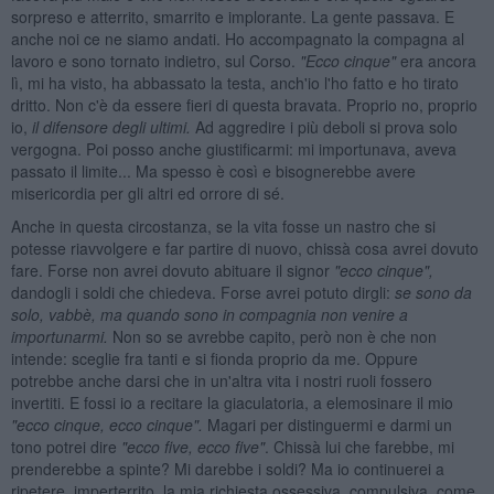
sorpreso e atterrito, smarrito e implorante. La gente passava. E
anche noi ce ne siamo andati. Ho accompagnato la compagna al
lavoro e sono tornato indietro, sul Corso.
"Ecco cinque"
era ancora
lì, mi ha visto, ha abbassato la testa, anch'io l'ho fatto e ho tirato
dritto. Non c'è da essere fieri di questa bravata. Proprio no, proprio
io,
il difensore degli ultimi.
Ad aggredire i più deboli si prova solo
vergogna. Poi posso anche giustificarmi: mi importunava, aveva
passato il limite... Ma spesso è così e bisognerebbe avere
misericordia per gli altri ed orrore di sé.
Anche in questa circostanza, se la vita fosse un nastro che si
potesse riavvolgere e far partire di nuovo, chissà cosa avrei dovuto
fare. Forse non avrei dovuto abituare il signor
"ecco cinque",
dandogli i soldi che chiedeva. Forse avrei potuto dirgli:
se sono da
solo, vabbè, ma quando sono in compagnia non venire a
importunarmi.
Non so se avrebbe capito, però non è che non
intende: sceglie fra tanti e si fionda proprio da me. Oppure
potrebbe anche darsi che in un'altra vita i nostri ruoli fossero
invertiti. E fossi io a recitare la giaculatoria, a elemosinare il mio
"ecco cinque, ecco cinque".
Magari per distinguermi e darmi un
tono potrei dire
"ecco five, ecco five"
. Chissà lui che farebbe, mi
prenderebbe a spinte? Mi darebbe i soldi? Ma io continuerei a
ripetere, imperterrito, la mia richiesta ossessiva, compulsiva, come