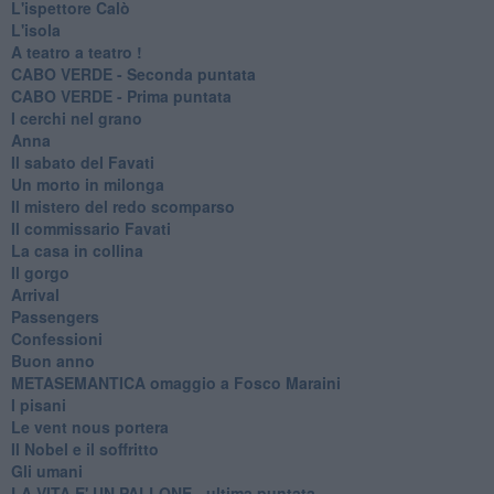
L'ispettore Calò
L'isola
A teatro a teatro !
CABO VERDE - Seconda puntata
CABO VERDE - Prima puntata
I cerchi nel grano
Anna
Il sabato del Favati
Un morto in milonga
Il mistero del redo scomparso
Il commissario Favati
La casa in collina
Il gorgo
Arrival
Passengers
Confessioni
Buon anno
METASEMANTICA omaggio a Fosco Maraini
I pisani
Le vent nous portera
Il Nobel e il soffritto
Gli umani
LA VITA E' UN PALLONE - ultima puntata