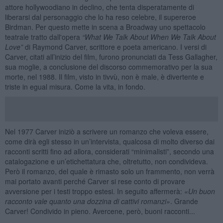
attore hollywoodiano in declino, che tenta disperatamente di
liberarsi dal personaggio che lo ha reso celebre, il supereroe
Birdman. Per questo mette in scena a Broadway uno spettacolo
teatrale tratto dall'opera
“
What We Talk About When We Talk About
Love
”
di Raymond Carver, scrittore e poeta americano. I versi di
Carver, citati all’inizio del film, furono pronunciati da Tess Gallagher,
sua moglie, a conclusione del discorso commemorativo per la sua
morte, nel 1988. Il film, visto in tivvù, non è male, è divertente e
triste in egual misura. Come la vita, in fondo.
Nel 1977 Carver iniziò a scrivere un romanzo che voleva essere,
come dirà egli stesso in un’intervista, qualcosa di molto diverso dai
racconti scritti fino ad allora, considerati “minimalisti”, secondo una
catalogazione e un’etichettatura che, oltretutto, non condivideva.
Però il romanzo, del quale è rimasto solo un frammento, non verrà
mai portato avanti perché Carver si rese conto di provare
avversione per i testi troppo estesi. In seguito affermerà:
«
Un buon
racconto vale quanto una dozzina di cattivi romanzi»
. Grande
Carver! Condivido in pieno. Avercene, però, buoni racconti...