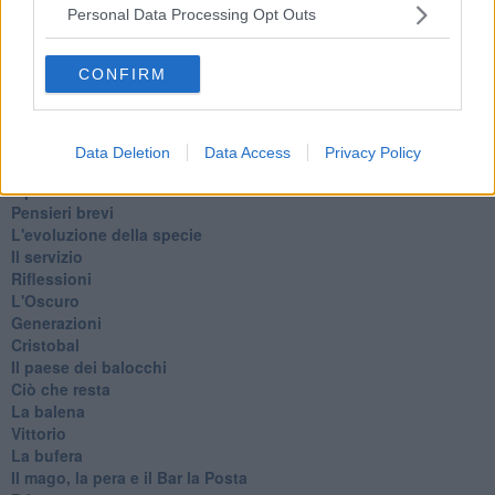
Il diluvio
Personal Data Processing Opt Outs
La classe
Pensieri incoerenti
CONFIRM
Dal balcone
Insomnia
Il guardiano
Lo sgombero
Data Deletion
Data Access
Privacy Policy
Erodoto e Tucidide
Il padre della storia
Pensieri brevi
L'evoluzione della specie
Il servizio
Riflessioni
L'Oscuro
Generazioni
Cristobal
Il paese dei balocchi
Ciò che resta
La balena
Vittorio
La bufera
Il mago, la pera e il Bar la Posta