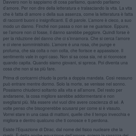
Davvero non lo sappiamo di cosa parliamo, quando parliamo
d’amore. Per non dire della letteratura e tralasciando la vita. La vita
che è fatta di amore o della sua assenza, come la letteratura è fatta
di racconti buoni o insignificanti. E di parole. L’amore è cieco, a suo
modo un danno. Finché non passa o non se ne guarisce. Eppure,
se l’amore non ci fosse, il danno sarebbe peggiore. Quindi forse è
per la riduzione del danno che ci s’innamora. Che si cerca l’amore
e ci viene somministrato. L’amore è una rosa, che punge e
profuma, che sia colta o non colta, che fiorisce e appassisce. Il
sentimento vale in ogni caso. Non si sa cosa sia, né si riconosce
quando capita. Quando siamo giovani, si spreca. Poi diventa una
cosa che non si sa più fare.
Prima di coricarmi chiudo la porta a doppia mandata. Così nessuno
può entrare mentre dormo. Solo la morte, se venisse nel sonno.
Possiamo chiuderci soltanto alla vita e all’amore. Del resto per
andarsene, la cosa migliore sarebbe addormentarsi e non
svegliarsi più. Ma essere vivi vuol dire avere coscienza di sé. A
volte penso che bisognerebbe scusarsi per come si è vissuto.
Vorrei stare in una casa di mattoni, quelle che il tempo invecchia e
migliora e dentro qualcuno che ti conosce e ti perdona.
Esiste l’Equazione di Dirac, dal nome del fisico nucleare che la
rivelò. È detta anche equazione dell’amore, spiega la ragazza del