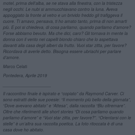
motel, prima dell’alba, se ne stava alla finestra, con la tristezza
negli occhi. Le nubi si ammucchiavano contro la luna. Aveva
appoggiato la fronte al vetro e un brivido freddo gli trafiggeva il
cuore. Ti amavo, pensava, ti ho amato tanto, prima di non amarti
più. E poi si chiedeva, di cosa parliamo, quando parliamo d’
amore?
Forse
abbiamo bevuto. Ma che dici, caro? Gli tornava in mente la
donna con il vento nei capelli biondo chiaro
che
lo aspettava
davanti alla casa degli alberi da frutto.
Vuoi star zitta, per favor
e?
Ricordava di averle detto. Bisogna essere ubriachi per parlare
d’
amore
.
M
arco Celati
Pontedera, Aprile 2019
____________________
Il raccontino finale è ispirato e “copiato” da Raymond Carver. Ci
sono estratti delle sue poesie: “Il momento più bello della giornata”,
“Dove avevano abitato” e “Attesa”, dalla raccolta “Blu oltremare”.
Oltre che riferimenti alle short stories “Di cosa parliamo quando
parliamo d’amore” e “Vuoi star zitta, per favore?”. “Orientarsi con le
stelle” è un’altra sua raccolta poetica. La foto ritoccata è di una
casa dove ho abitato.