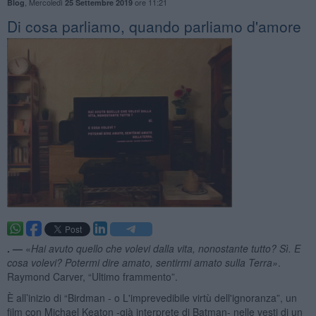
,
Mercoledì
ore 11:21
Blog
25 Settembre 2019
Di cosa parliamo, quando parliamo d'amore
. —
«
Hai avuto quello che volevi dalla vita, nonostante tutto? Sì. E
cosa volevi? Potermi dire amato, sentirmi amato sulla Terra»
.
Raymond Carver, “Ultimo frammento”.
È all’inizio di “Birdman - o L'imprevedibile virtù dell'ignoranza”, un
film con Michael Keaton -già interprete di Batman- nelle vesti di un