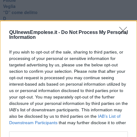
Veglia
​“D” come delitto
D
Belle lettere
25 Aprile
QUInewsEmpolese.it -
Do Not Process My Personal
Todo el bien, todo el mal
Information
Silenzio
Le parole
If you wish to opt-out of the sale, sharing to third parties, or
​L’Australiana
processing of your personal or sensitive information for
Le stelle del jazz
targeted advertising by us, please use the below opt-out
Vita & morte
section to confirm your selection. Please note that after your
Auguri
opt-out request is processed you may continue seeing
Moro
interest-based ads based on personal information utilized by
Passanti
us or personal information disclosed to third parties prior to
Continuando, la nonna e il carretto
your opt-out. You may separately opt-out of the further
Metaverso smart
disclosure of your personal information by third parties on the
Fiamme
Anzi
IAB’s list of downstream participants. This information may
Confessioni autoreferenziali
also be disclosed by us to third parties on the
IAB’s List of
Utopie
Downstream Participants
that may further disclose it to other
Estate
third parties.
Il lago