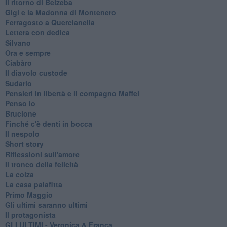
Il ritorno di Belzeba
Gigi e la Madonna di Montenero
Ferragosto a Quercianella
Lettera con dedica
Silvano
Ora e sempre
Ciabàro
Il diavolo custode
Sudario
Pensieri in libertà e il compagno Maffei
Penso io
Brucione
Finché c'è denti in bocca
Il nespolo
Short story
Riflessioni sull'amore
Il tronco della felicità
La colza
La casa palafitta
Primo Maggio
Gli ultimi saranno ultimi
Il protagonista
GLI ULTIMI - Veronica & Franca