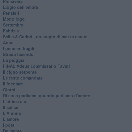
Primavera
Elogio dell'ombra
Pensieri
Mono logo
Settembre
Fabrizia
​Scilla & Cariddi, un sogno di mezza estate
Anna
I pensieri fragili
Strada facendo
La pioggia
FINAL Adeus commissario Favati
Il cigno serpente
Le feste comandate
Il focolare
Giorni.
Di cosa parliamo, quando parliamo d'amore
L'ultima età
Il salice
L'Annina
L'amore
I poeti
De mente