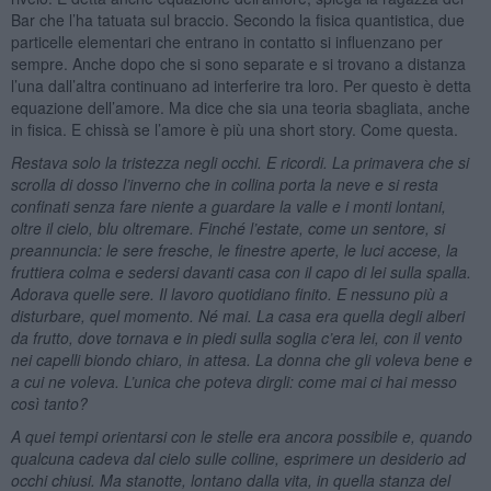
Bar che l’ha tatuata sul braccio. Secondo la fisica quantistica, due
particelle elementari che entrano in contatto si influenzano per
sempre. Anche dopo che si sono separate e si trovano a distanza
l’una dall’altra continuano ad interferire tra loro. Per questo è detta
equazione dell’amore. Ma dice che sia una teoria sbagliata, anche
in fisica. E chissà se l’amore è più una short story. Come questa.
Restava solo la tristezza negli occhi. E ricordi. La primavera che si
scrolla di dosso l’inverno che in collina porta la neve e si resta
confinati senza fare niente a guardare la valle e i monti lontani,
oltre il cielo, blu oltremare. Finché l’estate, come un sentore, si
preannuncia:
le
sere fresche, le finestre aperte, le luci accese, la
fruttiera colma e sedersi davanti casa con il capo di lei sulla spalla.
Adorava
que
lle sere. Il lavoro quotidiano finito. E nessuno più
a
disturbare, que
l momento. N
é
mai. La casa era quella degli alberi
da frutto, dove tornava e in piedi sulla soglia c’
era lei
, con il vento
nei capelli biondo chiaro, in attesa. La donna che gli voleva bene e
a cui ne voleva. L’unica che poteva dirgli: come mai ci hai messo
così tanto?
A quei tempi orientarsi con le stelle era ancora possibile e, quando
qualcuna cadeva dal cielo sulle colline, esprimere un desiderio ad
occhi chiusi. Ma stanotte, lontano dalla vita, in quella stanza del