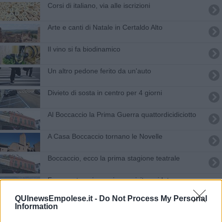
Corsi di italiano, via alle iscrizioni
Arte e canti di Natale in Certaldo Alto
Il vino si fa biodinamico
Un altro pedone ferito da un'auto
Divieto di sosta in centro per 4 giorni
Al Boccaccio la Prima Guerra quattordicidiciotto
A Casa Boccaccio tornano le Novelle
Boccaccio, ecco la prima stagione teatrale
Ferragosto nei musei, con visite guidate
QUInewsEmpolese.it -
Do Not Process My Personal
Strumenti da cucina come strumenti musicali
Information