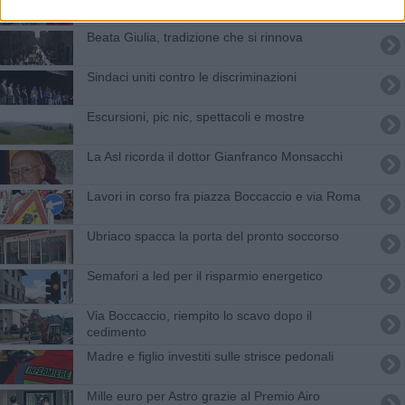
Beata Giulia, tradizione che si rinnova
Sindaci uniti contro le discriminazioni
Escursioni, pic nic, spettacoli e mostre
La Asl ricorda il dottor Gianfranco Monsacchi
Lavori in corso fra piazza Boccaccio e via Roma
Ubriaco spacca la porta del pronto soccorso
​Semafori a led per il risparmio energetico
Via Boccaccio, riempito lo scavo dopo il
cedimento
Madre e figlio investiti sulle strisce pedonali
Mille euro per Astro grazie al Premio Airo