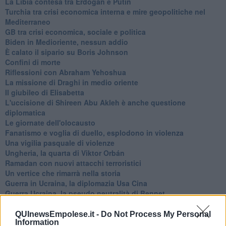
La Libia contesa tra Erdogan e Putin
Turchia tra crisi economica interna e mire geopolitiche nel
Mediterraneo
GB tra crisi economica, sociale e politica
Biden in Medioriente, nessun addio
È calato il sipario su Boris Johnson
Confini di morte
Riflessioni con Abraham Yehoshua
La missione di Draghi in medio oriente
Il giubileo di Elisabetta
L'uccisione di Shireen Abu Akleh è anche questione
diplomatica
Le giornate dell'olocausto
Fanatismo e voglia di duello, esplodono in violenza
Una vigilia pasquale di violenze
Ungheria, la quarta di Viktor Orbán
Ramadan con nuovi attacchi terroristici
Un vertice che rimarrà nella storia
Guerra in Ucraina, la diplomazia Usa Cina
Guerra Ucraina, la pseudo neutralità di Bennet
La guerra in Ucraina vista dal Medio Oriente
​Il caos libico è un pozzo senza fine
QUInewsEmpolese.it -
Do Not Process My Personal
Information
Erdoğan e l'informazione