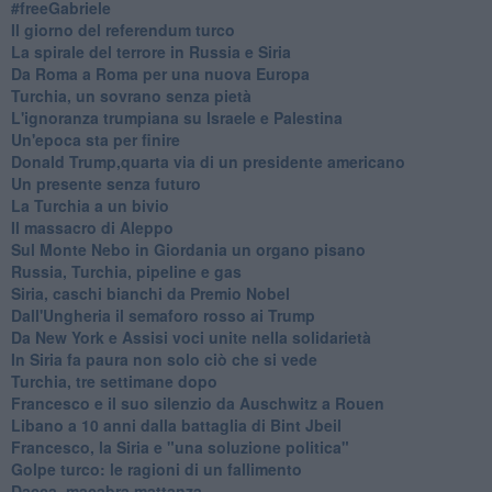
#freeGabriele
Il giorno del referendum turco
La spirale del terrore in Russia e Siria
Da Roma a Roma per una nuova Europa
Turchia, un sovrano senza pietà
L'ignoranza trumpiana su Israele e Palestina
Un'epoca sta per finire
Donald Trump,quarta via di un presidente americano
Un presente senza futuro
La Turchia a un bivio
Il massacro di Aleppo
Sul Monte Nebo in Giordania un organo pisano
Russia, Turchia, pipeline e gas
Siria, caschi bianchi da Premio Nobel
Dall'Ungheria il semaforo rosso ai Trump
Da New York e Assisi voci unite nella solidarietà
In Siria fa paura non solo ciò che si vede
Turchia, tre settimane dopo
Francesco e il suo silenzio da Auschwitz a Rouen
Libano a 10 anni dalla battaglia di Bint Jbeil
Francesco, la Siria e "una soluzione politica"
Golpe turco: le ragioni di un fallimento
Dacca, macabra mattanza