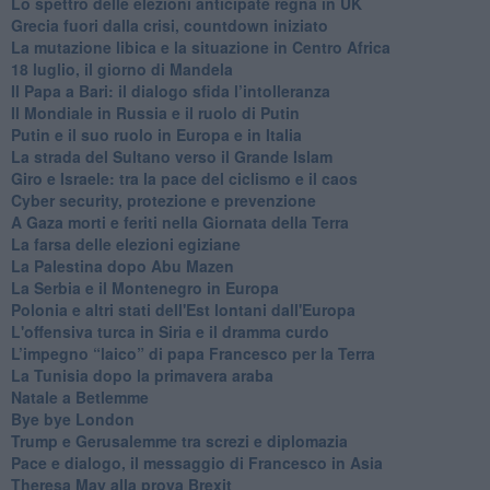
Lo spettro delle elezioni anticipate regna in UK
Grecia fuori dalla crisi, countdown iniziato
La mutazione libica e la situazione in Centro Africa
18 luglio, il giorno di Mandela
Il Papa a Bari: il dialogo sfida l’intolleranza
Il Mondiale in Russia e il ruolo di Putin
Putin e il suo ruolo in Europa e in Italia
La strada del Sultano verso il Grande Islam
Giro e Israele: tra la pace del ciclismo e il caos
Cyber security, protezione e prevenzione
A Gaza morti e feriti nella Giornata della Terra
La farsa delle elezioni egiziane
La Palestina dopo Abu Mazen
La Serbia e il Montenegro in Europa
Polonia e altri stati dell'Est lontani dall'Europa
L'offensiva turca in Siria e il dramma curdo
L’impegno “laico” di papa Francesco per la Terra
La Tunisia dopo la primavera araba
Natale a Betlemme
Bye bye London
Trump e Gerusalemme tra screzi e diplomazia
Pace e dialogo, il messaggio di Francesco in Asia
Theresa May alla prova Brexit