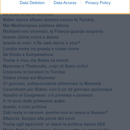
Biden chiama ma Netanyahu non risponde
Data Deletion
Data Access
Privacy Policy
Niente di nuovo in Medioriente
La forza di Boris Johnson
Biden nuovo alleato armeno contro la Turchia
Mar Mediterraneo cimitero silente
Richiami neo ottomani, la Francia guarda sospetta
Israele ultima curva a destra
Israele al voto: il Re sarà morto o vivo?
Londra trema tra gossip e casse vuote
Da Kindu a Kanyamahoro
Trump è vivo, ma Biden va avanti
Myanmar e Thailandia, colpi di Stato ciclici
Crescono le tensioni in Turchia
Ombre cinesi sul Myanmar
27 gennaio, indispensabile alimentare la Memoria
Countdown per Biden: non è un 20 gennaio qualunque
Assalto al Congresso: c’è protesta e protesta
A 10 anni dalle primavere arabe
Israele: è crisi politica
Zaki resta in carcere: perchè non si riesce a liberare?
Bilancio: Europa alla prova del nove
Trump agli sgoccioli: si riapre la politica estera USA
Morto Erekat, il percorso di pace perde un vero leader