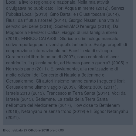
Locali a livello regionale e nazionale. Nella mia attività
divulgativa ho pubblicato i libri Acqua in mente (2012), Servizi
Pubblici Locali (2013), Gino Bartali e i Giusti toscani (2014),
Riusi: da rifiuti a risorse! (2014), Giorgio Nissim, una vita al
servizio del bene (2016), SosteniAMO l'energia (2018), Da
Mogador a Firenze: i Caffaz, viaggio di una famiglia ebrea
(2019). ENRICO CATASSI - Storico e criminologo mancato,
scrivo reportage per diversi quotidiani online. Svolgo progetti di
cooperazione internazionale nei Paesi in via di sviluppo.
Curatore del libro In nome di (2007), sono contento di aver
contribuito, in piccola parte, ad Hamas pace o guerra? (2005) e
Non solo pane (2011). E, ovviamente, alla realizzazione di
molte edizioni del Concerto di Natale a Betlemme e
Gerusalemme. Gli autori insieme hanno curato i seguenti libri:
Gerusalemme ultimo viaggio (2009), Kibbutz 3000 (2011),
Israele 2013 (2013), Francesco in Terra Santa (2014). Voci da
Israele (2015), Betlemme. La stella della Terra Santa
nell'ombra del Medioriente (2017), How close to Bethlehem
(2018), Netanyahu re senza trono (2019) e Il Signor Netanyahu
(2021).
,
Sabato
ore 07:00
Blog
27 Ottobre 2018