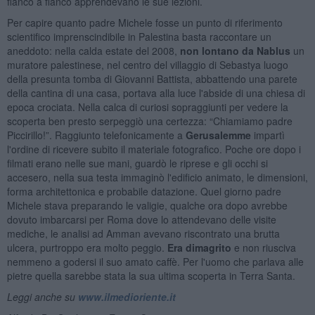
fianco a fianco apprendevano le sue lezioni.
Per capire quanto padre Michele fosse un punto di riferimento
scientifico imprenscindibile in Palestina basta raccontare un
aneddoto: nella calda estate del 2008,
non lontano da Nablus
un
muratore palestinese, nel centro del villaggio di Sebastya luogo
della presunta tomba di Giovanni Battista, abbattendo una parete
della cantina di una casa, portava alla luce l'abside di una chiesa di
epoca crociata. Nella calca di curiosi sopraggiunti per vedere la
scoperta ben presto serpeggiò una certezza: “Chiamiamo padre
Piccirillo!”. Raggiunto telefonicamente a
Gerusalemme
impartì
l'ordine di ricevere subito il materiale fotografico. Poche ore dopo i
filmati erano nelle sue mani, guardò le riprese e gli occhi si
accesero, nella sua testa immaginò l'edificio animato, le dimensioni,
forma architettonica e probabile datazione. Quel giorno padre
Michele stava preparando le valigie, qualche ora dopo avrebbe
dovuto imbarcarsi per Roma dove lo attendevano delle visite
mediche, le analisi ad Amman avevano riscontrato una brutta
ulcera, purtroppo era molto peggio.
Era dimagrito
e non riusciva
nemmeno a godersi il suo amato caffè. Per l'uomo che parlava alle
pietre quella sarebbe stata la sua ultima scoperta in Terra Santa.
Leggi anche su
www.ilmedioriente.it