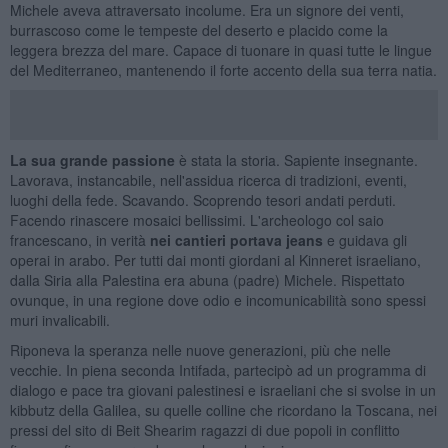
Michele aveva attraversato incolume. Era un signore dei venti,
burrascoso come le tempeste del deserto e placido come la
leggera brezza del mare. Capace di tuonare in quasi tutte le lingue
del Mediterraneo, mantenendo il forte accento della sua terra natia.
La sua grande passione
è stata la storia. Sapiente insegnante.
Lavorava, instancabile, nell'assidua ricerca di tradizioni, eventi,
luoghi della fede. Scavando. Scoprendo tesori andati perduti.
Facendo rinascere mosaici bellissimi. L'archeologo col saio
francescano, in verità
nei cantieri portava jeans
e guidava gli
operai in arabo. Per tutti dai monti giordani al Kinneret israeliano,
dalla Siria alla Palestina era abuna (padre) Michele. Rispettato
ovunque, in una regione dove odio e incomunicabilità sono spessi
muri invalicabili.
Riponeva la speranza nelle nuove generazioni, più che nelle
vecchie. In piena seconda Intifada, partecipò ad un programma di
dialogo e pace tra giovani palestinesi e israeliani che si svolse in un
kibbutz della Galilea, su quelle colline che ricordano la Toscana, nei
pressi del sito di Beit Shearim ragazzi di due popoli in conflitto