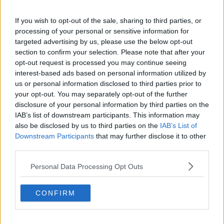
Crisi Corona, crisi Johnson, problemi post Brexit
Capitol Hill un anno dopo
If you wish to opt-out of the sale, sharing to third parties, or
Desmond Tutu "la voce dei senza voce"
processing of your personal or sensitive information for
Natale da incubo per Boris Johnson
targeted advertising by us, please use the below opt-out
La questione Ucraina
section to confirm your selection. Please note that after your
Cipro, un ponte dove si mischiano le culture
opt-out request is processed you may continue seeing
Una vigilia di Natale per un nuovo Rais
interest-based ads based on personal information utilized by
La questione israelo-palestinese ignorata dal G20
us or personal information disclosed to third parties prior to
Erdogan continua a sfidare l'Occidente
your opt-out. You may separately opt-out of the further
Libano, collasso economico e guerra civile
disclosure of your personal information by third parties on the
Johnson, da Trump a Biden alla Brexit
IAB’s list of downstream participants. This information may
L'AUKUS e il Quad
also be disclosed by us to third parties on the
IAB’s List of
Biden, primo presidente USA non in guerra
Downstream Participants
that may further disclose it to other
Papa Bergoglio vedrà Viktor Orbán
Bennet, un giorno in attesa di Biden
third parties.
Il ritorno dei talebani
Personal Data Processing Opt Outs
​La lenta agonia del Libano
Sudafrica, è allarme alimentare
Usa di nuovo al centro della geopolitica internazionale
CONFIRM
L’appuntamento di Israele con il cambiamento
La farsa delle elezioni in Siria
In Medioriente non ci sono favole, solo realtà