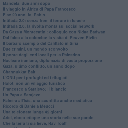
Mandela, due anni dopo
Il viaggio in Africa di Papa Francesco
E se 20 anni fa, Rabin...
Intifada 2.0: senza freni il terrore in Israele
Intifada 2.0: la rivolta monta sui social network
Da Gaza a Montecatini: colloquio con Nidaa Badwan
Dal falco alla colomba: la visita di Reuven Rivlin
Il barbaro scempio del Califfato in Siria
Due crimini, un mondo sconvolto
Il ponte degli enti locali per la Palestina
Nucleare iraniano, diplomazia di vasta proporzione
Gaza, ultimo conflitto, un anno dopo
Channukkat Bait
L'ONU per i profughi ed i rifugiati
Holot, non un villaggio turistico
Francesco a Sarajevo: il bilancio
Un Papa a Sarajevo
Palmira all'Isis, una sconfitta anche mediatica
Ricordo di Daniela Meucci
​Una telefonata lunga 42 giorni
​Ariel, ebreo-etiope: una storia nelle sue parole
Che la terra ti sia lieve, Rav Toaff