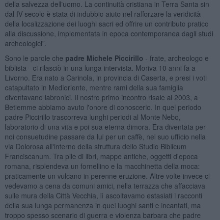
della salvezza dell'uomo. La continuità cristiana in Terra Santa sin
dal IV secolo è stata di indubbio aiuto nel rafforzare la veridicità
della localizzazione dei luoghi sacri ed offrire un contributo pratico
alla discussione, implementata in epoca contemporanea dagli studi
archeologici”.
Sono le parole che
padre Michele Piccirillo
- frate, archeologo e
biblista - ci rilasciò in una lunga intervista. Moriva 10 anni fa a
Livorno. Era nato a Carinola, in provincia di Caserta, e presi i voti
catapultato in Medioriente, mentre rami della sua famiglia
diventavano labronici. Il nostro primo incontro risale al 2003, a
Betlemme abbiamo avuto l'onore di conoscerlo. In quel periodo
padre Piccirillo trascorreva lunghi periodi al Monte Nebo,
laboratorio di una vita e poi sua eterna dimora. Era diventata per
noi consuetudine passare da lui per un caffè, nel suo ufficio nella
via Dolorosa all'interno della struttura dello Studio Biblicum
Franciscanum. Tra pile di libri, mappe antiche, oggetti d'epoca
romana, risplendeva un fornellino e la macchinetta della moca:
praticamente un vulcano in perenne eruzione. Altre volte invece ci
vedevamo a cena da comuni amici, nella terrazza che affacciava
sulle mura della Città Vecchia, lì ascoltavamo estasiati i racconti
della sua lunga permanenza in quei luoghi santi e incantati, ma
troppo spesso scenario di guerra e violenza barbara che padre