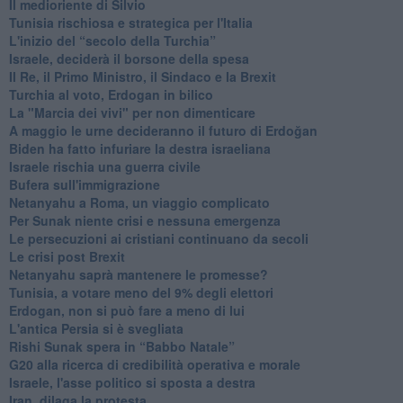
Il medioriente di Silvio
Tunisia rischiosa e strategica per l'Italia
L'inizio del “secolo della Turchia”
Israele, deciderà il borsone della spesa
Il Re, il Primo Ministro, il Sindaco e la Brexit
Turchia al voto, Erdogan in bilico
La "Marcia dei vivi" per non dimenticare
A maggio le urne decideranno il futuro di Erdoğan
Biden ha fatto infuriare la destra israeliana
Israele rischia una guerra civile
Bufera sull'immigrazione
Netanyahu a Roma, un viaggio complicato
Per Sunak niente crisi e nessuna emergenza
Le persecuzioni ai cristiani continuano da secoli
Le crisi post Brexit
Netanyahu saprà mantenere le promesse?
Tunisia, a votare meno del 9% degli elettori
Erdogan, non si può fare a meno di lui
L'antica Persia si è svegliata
Rishi Sunak spera in “Babbo Natale”
G20 alla ricerca di credibilità operativa e morale
Israele, l'asse politico si sposta a destra
Iran, dilaga la protesta