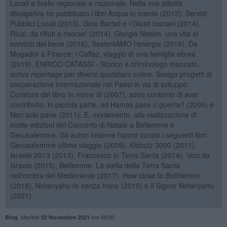
Locali a livello regionale e nazionale. Nella mia attività
divulgativa ho pubblicato i libri Acqua in mente (2012), Servizi
Pubblici Locali (2013), Gino Bartali e i Giusti toscani (2014),
Riusi: da rifiuti a risorse! (2014), Giorgio Nissim, una vita al
servizio del bene (2016), SosteniAMO l'energia (2018), Da
Mogador a Firenze: i Caffaz, viaggio di una famiglia ebrea
(2019). ENRICO CATASSI - Storico e criminologo mancato,
scrivo reportage per diversi quotidiani online. Svolgo progetti di
cooperazione internazionale nei Paesi in via di sviluppo.
Curatore del libro In nome di (2007), sono contento di aver
contribuito, in piccola parte, ad Hamas pace o guerra? (2005) e
Non solo pane (2011). E, ovviamente, alla realizzazione di
molte edizioni del Concerto di Natale a Betlemme e
Gerusalemme. Gli autori insieme hanno curato i seguenti libri:
Gerusalemme ultimo viaggio (2009), Kibbutz 3000 (2011),
Israele 2013 (2013), Francesco in Terra Santa (2014). Voci da
Israele (2015), Betlemme. La stella della Terra Santa
nell'ombra del Medioriente (2017), How close to Bethlehem
(2018), Netanyahu re senza trono (2019) e Il Signor Netanyahu
(2021).
,
Martedì
ore 08:00
Blog
02 Novembre 2021