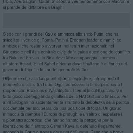
Libia, Azerbaigian, Qatar. Si scontra veementemente con Macron e
si prende del dittatore da Draghi.
Siede con i grandi del
G20
e ammicca allo snob Putin, che ha
svicolato il vertice di Roma. Putin & Erdogan leader dinamici ed
ambiziosi che restano avversari nei teatri internazionali: nel
Caucaso e nell'Asia centrale divisi dalla calda questione del conflitto
tra Baku ed Erevan. In Siria dove Mosca appoggia il nemico e
dittatore Assad. E nel Sahel africano dove il sultano è al fianco del
governo di Tripoli e lo zar del generale Haftar.
Differenze che alla lunga potrebbero esplodere, infrangendo il
momento di idillio tra i due. Oggi, ad essere in bilico però sono i
rapporti con Bruxelles e Washington. I tempi in cui il sultano si è
fatto gioco sbeffeggiando gli alleati della NATO stanno finendo. Per
anni Erdogan ha sapientemente sfruttato la debolezza della politica
occidentale per incunearsi da una posizione di forza. Un giorno
minaccia di riempire l'Europa di profughi e un'altro di espellere i
diplomatici accreditati che hanno firmato la petizione per la
liberazione del filantropo Osman Kavala, detenuto illegalmente,
secondo la Corte europea dei diritti dell'uomo. Caso che a breve