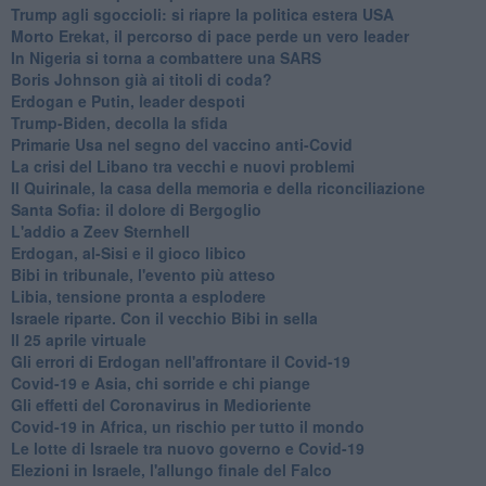
Trump agli sgoccioli: si riapre la politica estera USA
Morto Erekat, il percorso di pace perde un vero leader
In Nigeria si torna a combattere una SARS
Boris Johnson già ai titoli di coda?
Erdogan e Putin, leader despoti
Trump-Biden, decolla la sfida
Primarie Usa nel segno del vaccino anti-Covid
La crisi del Libano tra vecchi e nuovi problemi
Il Quirinale, la casa della memoria e della riconciliazione
Santa Sofia: il dolore di Bergoglio
L'addio a ​Zeev Sternhell
Erdogan, al-Sisi e il gioco libico
Bibi in tribunale, l'evento più atteso
Libia, tensione pronta a esplodere
Israele riparte. Con il vecchio Bibi in sella
Il 25 aprile virtuale
Gli errori di Erdogan nell'affrontare il Covid-19
Covid-19 e Asia, chi sorride e chi piange
Gli effetti del Coronavirus in Medioriente
Covid-19 in Africa, un rischio per tutto il mondo
Le lotte di Israele tra nuovo governo e Covid-19
Elezioni in Israele, l'allungo finale del Falco