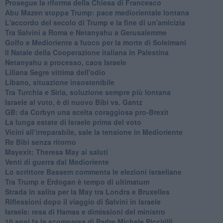
Prosegue la riforma della Chiesa di Francesco
Abu Mazen stoppa Trump: pace mediorientale lontana
L'accordo del secolo di Trump e la fine di un'amicizia
Tra Salvini a Roma e Netanyahu a Gerusalemme
Golfo e Medioriente a fuoco per la morte di Soleimani
Il Natale della Cooperazione italiana in Palestina
Netanyahu a processo, caos Israele
Liliana Segre vittima dell'odio
Libano, situazione insostenibile
Tra Turchia e Siria, soluzione sempre più lontana
Israele al voto, è di nuovo Bibi vs. Gantz
GB: da Corbyn una scelta coraggiosa pro-Brexit
La lunga estate di Israele prima del voto
Vicini all’irreparabile, sale la tensione in Medioriente
Re Bibi senza ritorno
Mayexit: Theresa May ai saluti
Venti di guerra dal Medioriente
Lo scrittore Bassem commenta le elezioni israeliane
Tra Trump e Erdogan è tempo di ultimatum
Strada in salita per la May tra Londra e Bruxelles
Riflessioni dopo il viaggio di Salvini in Israele
Israele: resa di Hamas e dimissioni del ministro
10 anni fa la scomparsa di Padre Michele Piccirilli