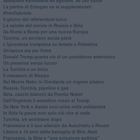
Abbattere estremismi ed egoismi, se Dio vuole
La partita di Erdogan va ai supplementari
#freeGabriele
Il giorno del referendum turco
La spirale del terrore in Russia e Siria
Da Roma a Roma per una nuova Europa
Turchia, un sovrano senza pietà
L'ignoranza trumpiana su Israele e Palestina
Un'epoca sta per finire
Donald Trump,quarta via di un presidente americano
Un presente senza futuro
La Turchia a un bivio
Il massacro di Aleppo
Sul Monte Nebo in Giordania un organo pisano
Russia, Turchia, pipeline e gas
Siria, caschi bianchi da Premio Nobel
Dall'Ungheria il semaforo rosso ai Trump
Da New York e Assisi voci unite nella solidarietà
In Siria fa paura non solo ciò che si vede
Turchia, tre settimane dopo
Francesco e il suo silenzio da Auschwitz a Rouen
Libano a 10 anni dalla battaglia di Bint Jbeil
Francesco, la Siria e "una soluzione politica"