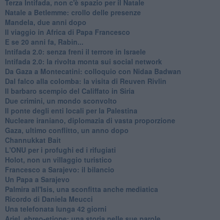
Terza Intifada, non c'è spazio per il Natale
Natale a Betlemme: crollo delle presenze
Mandela, due anni dopo
Il viaggio in Africa di Papa Francesco
E se 20 anni fa, Rabin...
Intifada 2.0: senza freni il terrore in Israele
Intifada 2.0: la rivolta monta sui social network
Da Gaza a Montecatini: colloquio con Nidaa Badwan
Dal falco alla colomba: la visita di Reuven Rivlin
Il barbaro scempio del Califfato in Siria
Due crimini, un mondo sconvolto
Il ponte degli enti locali per la Palestina
Nucleare iraniano, diplomazia di vasta proporzione
Gaza, ultimo conflitto, un anno dopo
Channukkat Bait
L'ONU per i profughi ed i rifugiati
Holot, non un villaggio turistico
Francesco a Sarajevo: il bilancio
Un Papa a Sarajevo
Palmira all'Isis, una sconfitta anche mediatica
Ricordo di Daniela Meucci
​Una telefonata lunga 42 giorni
​Ariel, ebreo-etiope: una storia nelle sue parole