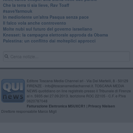
Che la terra ti sia lieve, Rav Toaff
​#saveYarmouk
​In medioriente un'altra Pasqua senza pace
​Il falco vola anche controvento
Molte nubi sul futuro del governo israeliano
Knesset: la campagna elettorale approda da Obama
Palestina: un conflitto dai molteplici approcci
Editore Toscana Media Channel srl - Via Dei Martelli, 8 - 50129
FIRENZE - info@toscanamediachannel.it. TOSCANA MEDIA
NEWS quotidiano on line registrato presso il Tribunale di Firenze
al n. 5935 del 27.09.2013. Iscrizione ROC 22105 - C.F. e P.Iva
0620787048
Fatturazione Elettronica M5UXCR1 |
Privacy Nielsen
Direttore responsabile Marco Migli
Powered by
Aperion.it