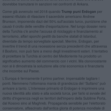
dovrebbe tramutarsi in sanzioni nei confronti di Ankara.
Come già avvenuto nel 2018 quando
Trump punì Erdogan
per
essersi rifiutato di rilasciare il sacerdote americano Andrew
Brunson, imponendo dazi del 50% sull'acciaio turco, punizione che
causò il crollo delle vendite d'esportazione. Nel lungo dossier nero
della Turchia c'è anche l'accusa di riciclaggio e finanziamento al
terrorismo, affari sporchi gestiti da banche statali di Istanbul,
diventate da tempo sorvegliate speciali. Mentre, Erdogan, per
invertire il trend di una recessione senza precedenti che attraversa
il Bosforo, non può fare a meno degli investimenti esteri. Il tentativo
di proiettare la Turchia al centro del Medioriente ha prodotto un
significativo aumento del commercio con i vicini. Ma ciononostante
non si è dimostrata la soluzione alla crisi economica e finanziaria
che incombe sul Paese.
L'Europa è fermamente il primo partner, impensabile tagliare i
ponti. Nemmeno l'ottomana mania di grandezza del “Sultano” può
arrivare a tanto. L'interesse primario di Erdogan è imprimere una
nuova identità allo stato e alla società turca, per farlo si avvale del
diritto d'ingerenza negli ex territori dell'impero della Sublime Porta,
dal Kosovo sino al Maghreb. Propaganda sensibile per l'elettorato
conservatore, affascinato dall'antica gloria di potenza mondiale di