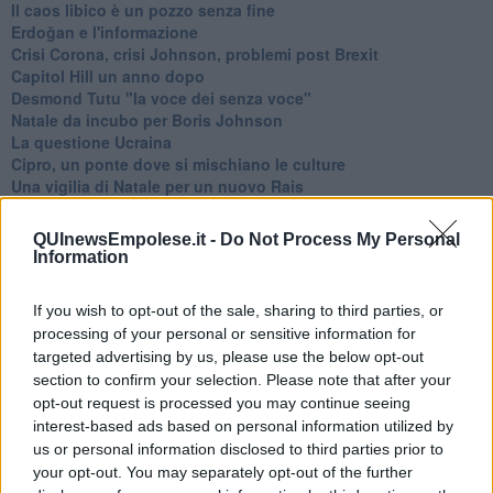
​Il caos libico è un pozzo senza fine
Erdoğan e l'informazione
Crisi Corona, crisi Johnson, problemi post Brexit
Capitol Hill un anno dopo
Desmond Tutu "la voce dei senza voce"
Natale da incubo per Boris Johnson
La questione Ucraina
Cipro, un ponte dove si mischiano le culture
Una vigilia di Natale per un nuovo Rais
La questione israelo-palestinese ignorata dal G20
Erdogan continua a sfidare l'Occidente
QUInewsEmpolese.it -
Do Not Process My Personal
Libano, collasso economico e guerra civile
Information
Johnson, da Trump a Biden alla Brexit
L'AUKUS e il Quad
If you wish to opt-out of the sale, sharing to third parties, or
Biden, primo presidente USA non in guerra
processing of your personal or sensitive information for
Papa Bergoglio vedrà Viktor Orbán
targeted advertising by us, please use the below opt-out
Bennet, un giorno in attesa di Biden
section to confirm your selection. Please note that after your
Il ritorno dei talebani
opt-out request is processed you may continue seeing
​La lenta agonia del Libano
Sudafrica, è allarme alimentare
interest-based ads based on personal information utilized by
Usa di nuovo al centro della geopolitica internazionale
us or personal information disclosed to third parties prior to
L’appuntamento di Israele con il cambiamento
your opt-out. You may separately opt-out of the further