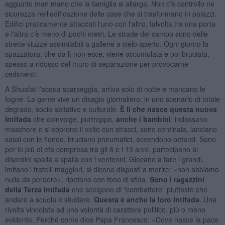
aggiunto man mano che la famiglia si allarga. Non c'è controllo ne
sicurezza nell'edificazione delle case che si trasformano in palazzi.
Edifici praticamente attaccati l'uno con l'altro, talvolta tra una porta
e l'altra c'è meno di pochi metri. Le strade del campo sono delle
strette viuzze assimilabili a gallerie a cielo aperto. Ogni giorno la
spazzatura, che da lì non esce, viene accumulata e poi bruciata,
spesso a ridosso del muro di separazione per provocarne
cedimenti.
A Shuafat l'acqua scarseggia, arriva solo di notte e mancano le
fogne. La gente vive un disagio giornaliero, in uno scenario di totale
degrado, socio abitativo e culturale.
È lì che nasce questa nuova
Intifada
che coinvolge, purtroppo,
anche i bambini
: indossano
maschere o si coprono il volto con stracci, sono centinaia, lanciano
sassi con le fionde, bruciano pneumatici, accendono petardi. Sono
per lo più di età compresa tra gli 8 e i 13 anni, partecipano ai
disordini spalla a spalla con i ventenni. Giocano a fare i grandi,
imitano i fratelli maggiori, si dicono disposti a morire: «non abbiamo
nulla da perdere», ripetono con tono di sfida.
Sono i ragazzini
della Terza Intifada
che scelgono di “combattere” piuttosto che
andare a scuola e studiare.
Questa è anche la loro Intifada
. Una
rivolta vincolata ad una volontà di carattere politico, più o meno
evidente. Perché come dice Papa Francesco: «Dove nasce la pace