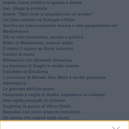
Israele, l'asse politico si sposta a destra
Iran, dilaga la protesta
Israele "Ogni cosa si acquista con un prezzo"
La Libia contesa tra Erdogan e Putin
Turchia tra crisi economica interna e mire geopolitiche nel
Mediterraneo
GB tra crisi economica, sociale e politica
Biden in Medioriente, nessun addio
È calato il sipario su Boris Johnson
Confini di morte
Riflessioni con Abraham Yehoshua
La missione di Draghi in medio oriente
Il giubileo di Elisabetta
L'uccisione di Shireen Abu Akleh è anche questione
diplomatica
Le giornate dell'olocausto
Fanatismo e voglia di duello, esplodono in violenza
Una vigilia pasquale di violenze
Ungheria, la quarta di Viktor Orbán
Ramadan con nuovi attacchi terroristici
Un vertice che rimarrà nella storia
Guerra in Ucraina, la diplomazia Usa Cina
Guerra Ucraina, la pseudo neutralità di Bennet