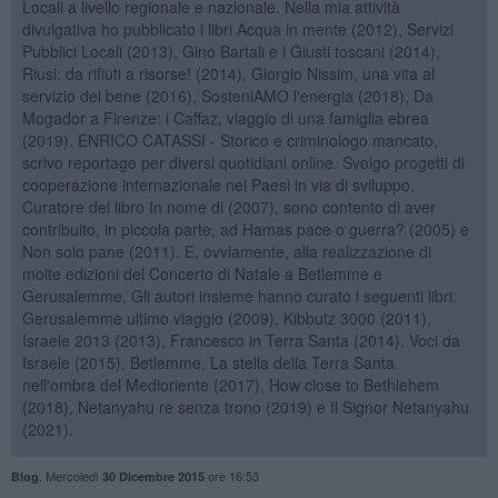
Locali a livello regionale e nazionale. Nella mia attività
divulgativa ho pubblicato i libri Acqua in mente (2012), Servizi
Pubblici Locali (2013), Gino Bartali e i Giusti toscani (2014),
Riusi: da rifiuti a risorse! (2014), Giorgio Nissim, una vita al
servizio del bene (2016), SosteniAMO l'energia (2018), Da
Mogador a Firenze: i Caffaz, viaggio di una famiglia ebrea
(2019). ENRICO CATASSI - Storico e criminologo mancato,
scrivo reportage per diversi quotidiani online. Svolgo progetti di
cooperazione internazionale nei Paesi in via di sviluppo.
Curatore del libro In nome di (2007), sono contento di aver
contribuito, in piccola parte, ad Hamas pace o guerra? (2005) e
Non solo pane (2011). E, ovviamente, alla realizzazione di
molte edizioni del Concerto di Natale a Betlemme e
Gerusalemme. Gli autori insieme hanno curato i seguenti libri:
Gerusalemme ultimo viaggio (2009), Kibbutz 3000 (2011),
Israele 2013 (2013), Francesco in Terra Santa (2014). Voci da
Israele (2015), Betlemme. La stella della Terra Santa
nell'ombra del Medioriente (2017), How close to Bethlehem
(2018), Netanyahu re senza trono (2019) e Il Signor Netanyahu
(2021).
,
Mercoledì
ore 16:53
Blog
30 Dicembre 2015