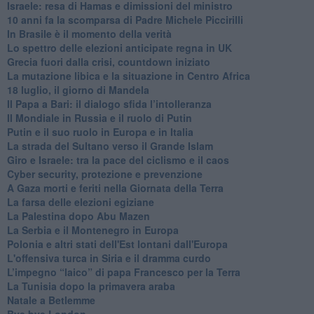
Israele: resa di Hamas e dimissioni del ministro
10 anni fa la scomparsa di Padre Michele Piccirilli
In Brasile è il momento della verità
Lo spettro delle elezioni anticipate regna in UK
Grecia fuori dalla crisi, countdown iniziato
La mutazione libica e la situazione in Centro Africa
18 luglio, il giorno di Mandela
Il Papa a Bari: il dialogo sfida l’intolleranza
Il Mondiale in Russia e il ruolo di Putin
Putin e il suo ruolo in Europa e in Italia
La strada del Sultano verso il Grande Islam
Giro e Israele: tra la pace del ciclismo e il caos
Cyber security, protezione e prevenzione
A Gaza morti e feriti nella Giornata della Terra
La farsa delle elezioni egiziane
La Palestina dopo Abu Mazen
La Serbia e il Montenegro in Europa
Polonia e altri stati dell'Est lontani dall'Europa
L'offensiva turca in Siria e il dramma curdo
L’impegno “laico” di papa Francesco per la Terra
La Tunisia dopo la primavera araba
Natale a Betlemme
Bye bye London