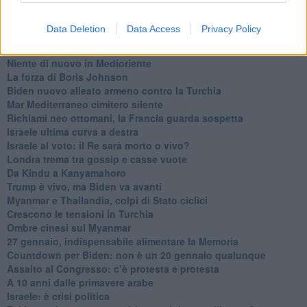
L’appuntamento di Israele con il cambiamento
La farsa delle elezioni in Siria
Data Deletion
Data Access
Privacy Policy
In Medioriente non ci sono favole, solo realtà
Biden chiama ma Netanyahu non risponde
Niente di nuovo in Medioriente
La forza di Boris Johnson
Biden nuovo alleato armeno contro la Turchia
Mar Mediterraneo cimitero silente
Richiami neo ottomani, la Francia guarda sospetta
Israele ultima curva a destra
Israele al voto: il Re sarà morto o vivo?
Londra trema tra gossip e casse vuote
Da Kindu a Kanyamahoro
Trump è vivo, ma Biden va avanti
Myanmar e Thailandia, colpi di Stato ciclici
Crescono le tensioni in Turchia
Ombre cinesi sul Myanmar
27 gennaio, indispensabile alimentare la Memoria
Countdown per Biden: non è un 20 gennaio qualunque
Assalto al Congresso: c’è protesta e protesta
A 10 anni dalle primavere arabe
Israele: è crisi politica