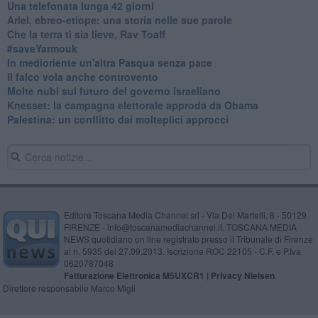
​Una telefonata lunga 42 giorni
​Ariel, ebreo-etiope: una storia nelle sue parole
Che la terra ti sia lieve, Rav Toaff
​#saveYarmouk
​In medioriente un'altra Pasqua senza pace
​Il falco vola anche controvento
Molte nubi sul futuro del governo israeliano
Knesset: la campagna elettorale approda da Obama
Palestina: un conflitto dai molteplici approcci
Editore Toscana Media Channel srl - Via Dei Martelli, 8 - 50129
FIRENZE - info@toscanamediachannel.it. TOSCANA MEDIA
NEWS quotidiano on line registrato presso il Tribunale di Firenze
al n. 5935 del 27.09.2013. Iscrizione ROC 22105 - C.F. e P.Iva
0620787048
Fatturazione Elettronica M5UXCR1 |
Privacy Nielsen
Direttore responsabile Marco Migli