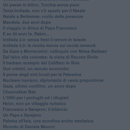
Un paese in bilico, Turchia senza pace
Terza Intifada, non c'è spazio per il Natale
Natale a Betlemme: crollo delle presenze
Mandela, due anni dopo
Il viaggio in Africa di Papa Francesco
E se 20 anni fa, Rabin...
Intifada 2.0: senza freni il terrore in Israele
Intifada 2.0: la rivolta monta sui social network
Da Gaza a Montecatini: colloquio con Nidaa Badwan
Dal falco alla colomba: la visita di Reuven Rivlin
Il barbaro scempio del Califfato in Siria
Due crimini, un mondo sconvolto
Il ponte degli enti locali per la Palestina
Nucleare iraniano, diplomazia di vasta proporzione
Gaza, ultimo conflitto, un anno dopo
Channukkat Bait
L'ONU per i profughi ed i rifugiati
Holot, non un villaggio turistico
Francesco a Sarajevo: il bilancio
Un Papa a Sarajevo
Palmira all'Isis, una sconfitta anche mediatica
Ricordo di Daniela Meucci