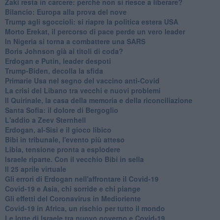
Zaki resta in carcere: perchè non si riesce a liberare?
Bilancio: Europa alla prova del nove
Trump agli sgoccioli: si riapre la politica estera USA
Morto Erekat, il percorso di pace perde un vero leader
In Nigeria si torna a combattere una SARS
Boris Johnson già ai titoli di coda?
Erdogan e Putin, leader despoti
Trump-Biden, decolla la sfida
Primarie Usa nel segno del vaccino anti-Covid
La crisi del Libano tra vecchi e nuovi problemi
Il Quirinale, la casa della memoria e della riconciliazione
Santa Sofia: il dolore di Bergoglio
L'addio a ​Zeev Sternhell
Erdogan, al-Sisi e il gioco libico
Bibi in tribunale, l'evento più atteso
Libia, tensione pronta a esplodere
Israele riparte. Con il vecchio Bibi in sella
Il 25 aprile virtuale
Gli errori di Erdogan nell'affrontare il Covid-19
Covid-19 e Asia, chi sorride e chi piange
Gli effetti del Coronavirus in Medioriente
Covid-19 in Africa, un rischio per tutto il mondo
Le lotte di Israele tra nuovo governo e Covid-19