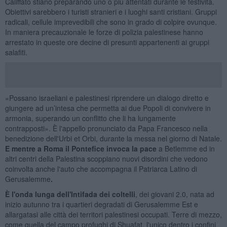
Califfato stiano preparando uno o più attentati durante le festività.
Obiettivi sarebbero i turisti stranieri e i luoghi santi cristiani. Gruppi
radicali, cellule imprevedibili che sono in grado di colpire ovunque.
In maniera precauzionale le forze di polizia palestinese hanno
arrestato in queste ore decine di presunti appartenenti ai gruppi
salafiti.
«Possano israeliani e palestinesi riprendere un dialogo diretto e
giungere ad un’intesa che permetta ai due Popoli di convivere in
armonia, superando un conflitto che li ha lungamente
contrapposti». È l'appello pronunciato da Papa Francesco nella
benedizione dell'Urbi et Orbi, durante la messa nel giorno di Natale.
E mentre a Roma il Pontefice invoca la pace
a Betlemme ed in
altri centri della Palestina scoppiano nuovi disordini che vedono
coinvolta anche l'auto che accompagna il Patriarca Latino di
Gerusalemme
.
È l'onda lunga dell'Intifada dei coltelli
, dei giovani 2.0, nata ad
inizio autunno tra i quartieri degradati di Gerusalemme Est e
allargatasi alle città dei territori palestinesi occupati. Terre di mezzo,
come quella del campo profughi di Shuafat, l'unico dentro i confini