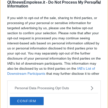
QUInewsEmpolese.it -
Do Not Process My Personal
La guerra in Ucraina vista dal Medio Oriente
Information
​Il caos libico è un pozzo senza fine
Erdoğan e l'informazione
If you wish to opt-out of the sale, sharing to third parties, or
Crisi Corona, crisi Johnson, problemi post Brexit
processing of your personal or sensitive information for
Capitol Hill un anno dopo
targeted advertising by us, please use the below opt-out
Desmond Tutu "la voce dei senza voce"
section to confirm your selection. Please note that after your
Natale da incubo per Boris Johnson
opt-out request is processed you may continue seeing
La questione Ucraina
Cipro, un ponte dove si mischiano le culture
interest-based ads based on personal information utilized by
Una vigilia di Natale per un nuovo Rais
us or personal information disclosed to third parties prior to
La questione israelo-palestinese ignorata dal G20
your opt-out. You may separately opt-out of the further
Erdogan continua a sfidare l'Occidente
disclosure of your personal information by third parties on the
Libano, collasso economico e guerra civile
IAB’s list of downstream participants. This information may
Johnson, da Trump a Biden alla Brexit
also be disclosed by us to third parties on the
IAB’s List of
L'AUKUS e il Quad
Downstream Participants
that may further disclose it to other
Biden, primo presidente USA non in guerra
third parties.
Papa Bergoglio vedrà Viktor Orbán
Bennet, un giorno in attesa di Biden
Personal Data Processing Opt Outs
Il ritorno dei talebani
​La lenta agonia del Libano
Sudafrica, è allarme alimentare
CONFIRM
Usa di nuovo al centro della geopolitica internazionale