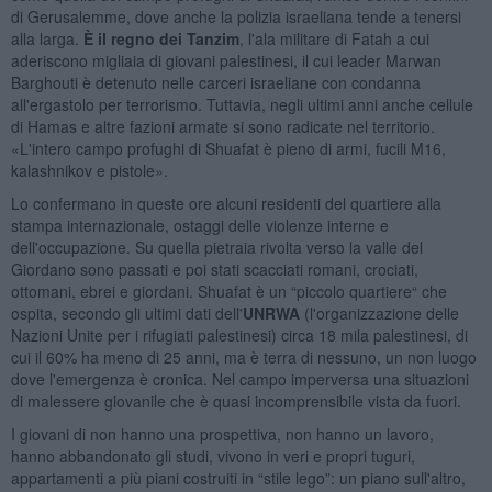
di Gerusalemme, dove anche la polizia israeliana tende a tenersi
alla larga.
È il regno dei Tanzim
, l'ala militare di Fatah a cui
aderiscono migliaia di giovani palestinesi, il cui leader Marwan
Barghouti è detenuto nelle carceri israeliane con condanna
all'ergastolo per terrorismo. Tuttavia, negli ultimi anni anche cellule
di Hamas e altre fazioni armate si sono radicate nel territorio.
«L'intero campo profughi di Shuafat è pieno di armi, fucili M16,
kalashnikov e pistole».
Lo confermano in queste ore alcuni residenti del quartiere alla
stampa internazionale, ostaggi delle violenze interne e
dell'occupazione. Su quella pietraia rivolta verso la valle del
Giordano sono passati e poi stati scacciati romani, crociati,
ottomani, ebrei e giordani. Shuafat è un “piccolo quartiere“ che
ospita, secondo gli ultimi dati dell'
UNRWA
(l'organizzazione delle
Nazioni Unite per i rifugiati palestinesi) circa 18 mila palestinesi, di
cui il 60% ha meno di 25 anni, ma è terra di nessuno, un non luogo
dove l'emergenza è cronica. Nel campo imperversa una situazioni
di malessere giovanile che è quasi incomprensibile vista da fuori.
I giovani di non hanno una prospettiva, non hanno un lavoro,
hanno abbandonato gli studi, vivono in veri e propri tuguri,
appartamenti a più piani costruiti in “stile lego”: un piano sull'altro,