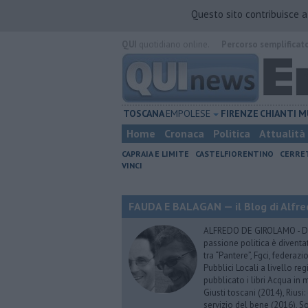
Questo sito contribuisce 
QUI
quotidiano online.
Percorso semplificat
TOSCANA
EMPOLESE
FIRENZE
CHIANTI
M
Home
Cronaca
Politica
Attualità
CAPRAIA E LIMITE
CASTELFIORENTINO
CERRE
VINCI
FAUDA E BALAGAN — il Blog di Alfre
ALFREDO DE GIROLAMO - Dopo
passione politica è diventa
tra “Pantere”, Fgci, federazi
Pubblici Locali a livello re
pubblicato i libri Acqua in m
Giusti toscani (2014), Riusi:
servizio del bene (2016), S