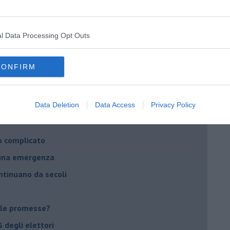
ella spesa
daco e la Brexit
l Data Processing Opt Outs
ico
imenticare
CONFIRM
il futuro di Erdoğan
stra israeliana
Data Deletion
Data Access
Privacy Policy
le
o complicato
suna emergenza
ontinuano da secoli
le promesse?
 degli elettori