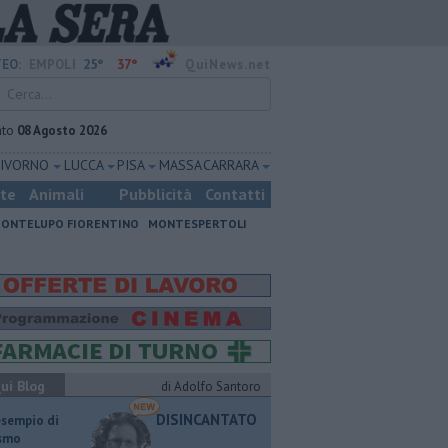
25°
37°
EO:
EMPOLI
QuiNews.net
ato
08 Agosto 2026
LIVORNO
LUCCA
PISA
MASSA CARRARA
ste
Animali
Pubblicità
Contatti
ONTELUPO FIORENTINO
MONTESPERTOLI
ui Blog
di Adolfo Santoro
DISINCANTATO
esempio di
ismo