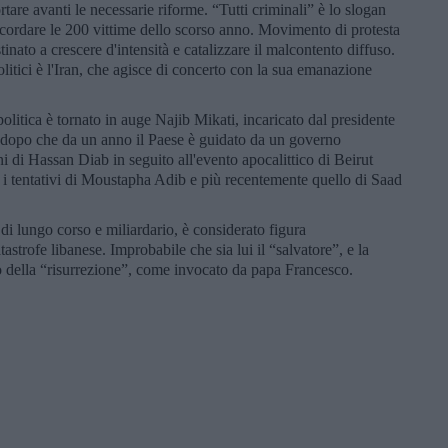
ortare avanti le necessarie riforme. “Tutti criminali” è lo slogan
ricordare le 200 vittime dello scorso anno. Movimento di protesta
stinato a crescere d'intensità e catalizzare il malcontento diffuso.
itici è l'Iran, che agisce di concerto con la sua emanazione
 politica è tornato in auge Najib Mikati, incaricato dal presidente
 dopo che da un anno il Paese è guidato da un governo
ni di Hassan Diab in seguito all'evento apocalittico di Beirut
ti i tentativi di Moustapha Adib e più recentemente quello di Saad
o di lungo corso e miliardario, è considerato figura
tastrofe libanese. Improbabile che sia lui il “salvatore”, e la
lo della “risurrezione”, come invocato da papa Francesco.