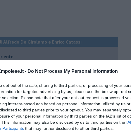
di Alfredo De Girolamo e Enrico Catassi
oriente
iziato il 7 ottobre 2023
mpolese.it -
Do Not Process My Personal Information
ogan
to opt-out of the sale, sharing to third parties, or processing of your per
formation for targeted advertising by us, please use the below opt-out s
onflitti
r selection. Please note that after your opt-out request is processed y
eing interest-based ads based on personal information utilized by us or
disclosed to third parties prior to your opt-out. You may separately opt-
per l'Italia
losure of your personal information by third parties on the IAB’s list of
. This information may also be disclosed by us to third parties on the
IA
hia”
Participants
that may further disclose it to other third parties.