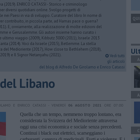
rea (2019). ENRICO CATASSI - Storico e criminologo
er diversi quotidiani online. Svolgo progetti di
 nei Paesi in via di sviluppo. Curatore del libro In nome di
QUI
er contribuito, in piccola parte, ad Hamas pace o guerra?
1). E, ovviamente, alla realizzazione di molte edizioni del
emme e Gerusalemme. Gli autori insieme hanno curato i
 ultimo viaggio (2009), Kibbutz 3000 (2011), Israele 2013
Santa (2014). Voci da Israele (2015), Betlemme. La stella
Ult
ra del Medioriente (2017), How close to Bethlehem (2018),
2019) e Il Signor Netanyahu (2021).
Vedi tutti
A
gli articoli
del blog di Alfredo De Girolamo e Enrico Catassi
 del Libano
A
OLAMO E ENRICO CATASSI - VENERDÌ
06 AGOSTO 2021
ORE 07:00
Quella che un tempo, nemmeno troppo lontano, era
considerata la Svizzera del Medioriente attraversa
oggi una crisi economica e sociale senza precedenti.
C
Continui i black out elettrici, scarseggiano i
carburanti, carenza di medicinali. Furti e violenze. E i