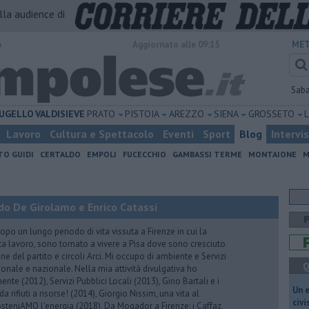
alla audience di
o
Aggiornato alle 09:15
MET
Sab
UGELLO
VALDISIEVE
PRATO
PISTOIA
AREZZO
SIENA
GROSSETO
Lavoro
Cultura e Spettacolo
Eventi
Sport
Blog
Intervi
TO GUIDI
CERTALDO
EMPOLI
FUCECCHIO
GAMBASSI TERME
MONTAIONE
M
do De Girolamo e Enrico Catassi
 un lungo periodo di vita vissuta a Firenze in cui la
ta lavoro, sono tornato a vivere a Pisa dove sono cresciuto
one del partito e circoli Arci. Mi occupo di ambiente e Servizi
Q
gionale e nazionale. Nella mia attività divulgativa ho
ente (2012), Servizi Pubblici Locali (2013), Gino Bartali e i
​Un 
 da rifiuti a risorse! (2014), Giorgio Nissim, una vita al
civ
osteniAMO l'energia (2018), Da Mogador a Firenze: i Caffaz,