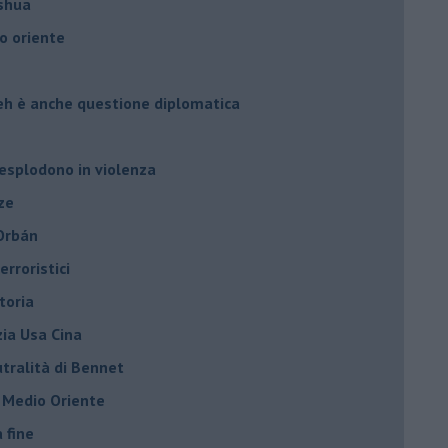
oshua
o oriente
leh è anche questione diplomatica
 esplodono in violenza
ze
 Orbán
rroristici
toria
zia Usa Cina
tralità di Bennet
l Medio Oriente
a fine