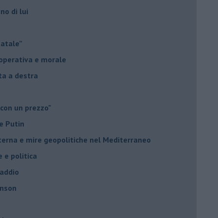
no di lui
Natale”
à operativa e morale
sta a destra
 con un prezzo"
e Putin
nterna e mire geopolitiche nel Mediterraneo
e e politica
 addio
hnson