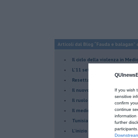
Articoli dal Blog “Fauda e balagan” 
Il ciclo della violenza in Medi
L'11 settembre di Israele è in
QUInewsE
Resettare l’era di Netanyahu
​Il nuovo corso dell’era di Erd
If you wish 
sensitive in
Il ruolo delle diplomazie nei c
confirm you
continue se
Il medioriente di Silvio
information 
Tunisia rischiosa e strategica 
further disc
participants
L'inizio del “secolo della Turc
Downstream 