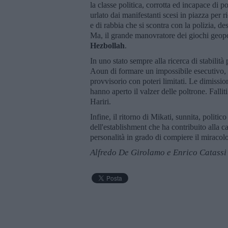
la classe politica, corrotta ed incapace di p
urlato dai manifestanti scesi in piazza per 
e di rabbia che si scontra con la polizia, de
Ma, il grande manovratore dei giochi geopol
Hezbollah
.
In uno stato sempre alla ricerca di stabilità
Aoun di formare un impossibile esecutivo,
provvisorio con poteri limitati. Le dimissio
hanno aperto il valzer delle poltrone. Falli
Hariri.
Infine, il ritorno di Mikati, sunnita, politic
dell'establishment che ha contribuito alla ca
personalità in grado di compiere il miraco
Alfredo De Girolamo e Enrico Catassi