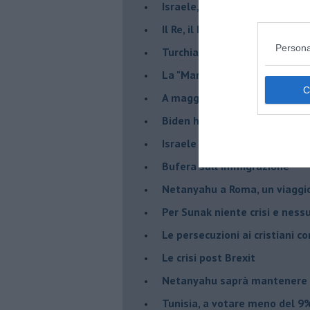
Israele, deciderà il borsone d
Il Re, il Primo Ministro, il Sin
Persona
Turchia al voto, Erdogan in bil
La "Marcia dei vivi" per non d
A maggio le urne decideranno 
Biden ha fatto infuriare la de
Israele rischia una guerra civi
Bufera sull'immigrazione
Netanyahu a Roma, un viaggi
Per Sunak niente crisi e nes
Le persecuzioni ai cristiani c
Le crisi post Brexit
Netanyahu saprà mantenere 
Tunisia, a votare meno del 9%