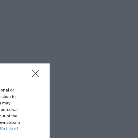
sonal or
ection to
ou may
 personal
out of the
 downstream
B’s List of