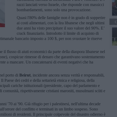
razzi lanciati verso Israele, che risponde con massicci
bombardamenti, sono solo una provocazione.
Quasi l'80% delle famiglie non è in grado di sopperire
C
ai costi alimentari, con la lira libanese che negli ultimi
due anni ha visto precipitare il suo valore del 90%. E’
crack finanziario. Introdotto il limite di acquisto di
settimanale bancario imposto a 100 $, per non svuotare le riserve
 il flusso di aiuti economici da parte della diaspora libanese nel
rsone), cospicue rimesse di denaro che garantivano sostentamento
nte a mancare. Un concatenarsi di eventi negativi che ha
 nel porto di
Beirut
, incidente ancora senza verità e responsabili,
l Paese dei cedri e della settarietà etnica e religiosa, della
ncipali cariche istituzionali (presidente, capo del parlamento e
di comunità, rispettivamente cristiani maroniti, musulmani sciiti e
anni '70 ai '90. Già rifugio per i palestinesi, nell'ultima decade
dall'orrore del conflitto e terminati in un limbo sospeso. Sono
milioni di residenti. Il principale colpevole del disastro odierno è