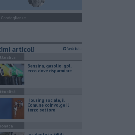
Condoglianze
imi articoli
Vedi tutti
ttualità
​Benzina, gasolio, gpl,
ecco dove risparmiare
ttualità
​Housing sociale, il
Comune coinvolge il
terzo settore
ronaca
Incidente in FiPiLi,