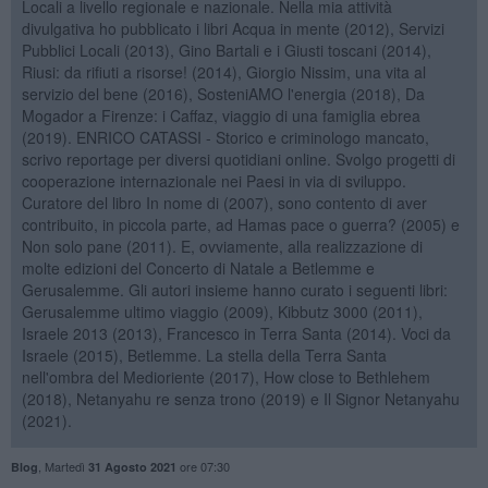
Locali a livello regionale e nazionale. Nella mia attività
divulgativa ho pubblicato i libri Acqua in mente (2012), Servizi
Pubblici Locali (2013), Gino Bartali e i Giusti toscani (2014),
Riusi: da rifiuti a risorse! (2014), Giorgio Nissim, una vita al
servizio del bene (2016), SosteniAMO l'energia (2018), Da
Mogador a Firenze: i Caffaz, viaggio di una famiglia ebrea
(2019). ENRICO CATASSI - Storico e criminologo mancato,
scrivo reportage per diversi quotidiani online. Svolgo progetti di
cooperazione internazionale nei Paesi in via di sviluppo.
Curatore del libro In nome di (2007), sono contento di aver
contribuito, in piccola parte, ad Hamas pace o guerra? (2005) e
Non solo pane (2011). E, ovviamente, alla realizzazione di
molte edizioni del Concerto di Natale a Betlemme e
Gerusalemme. Gli autori insieme hanno curato i seguenti libri:
Gerusalemme ultimo viaggio (2009), Kibbutz 3000 (2011),
Israele 2013 (2013), Francesco in Terra Santa (2014). Voci da
Israele (2015), Betlemme. La stella della Terra Santa
nell'ombra del Medioriente (2017), How close to Bethlehem
(2018), Netanyahu re senza trono (2019) e Il Signor Netanyahu
(2021).
,
Martedì
ore 07:30
Blog
31 Agosto 2021