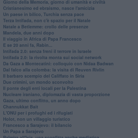
Giorno della Memoria, giorno di umanità e civiltà
Cristianesimo ed ebraismo, nasce l'amicizia
Un paese in bilico, Turchia senza pace
Terza Intifada, non c'è spazio per il Natale
Natale a Betlemme: crollo delle presenze
Mandela, due anni dopo
Il viaggio in Africa di Papa Francesco
E se 20 anni fa, Rabin...
Intifada 2.0: senza freni il terrore in Israele
Intifada 2.0: la rivolta monta sui social network
Da Gaza a Montecatini: colloquio con Nidaa Badwan
Dal falco alla colomba: la visita di Reuven Rivlin
Il barbaro scempio del Califfato in Siria
Due crimini, un mondo sconvolto
Il ponte degli enti locali per la Palestina
Nucleare iraniano, diplomazia di vasta proporzione
Gaza, ultimo conflitto, un anno dopo
Channukkat Bait
L'ONU per i profughi ed i rifugiati
Holot, non un villaggio turistico
Francesco a Sarajevo: il bilancio
Un Papa a Sarajevo
Palmira all'Isis, una sconfitta anche mediatica