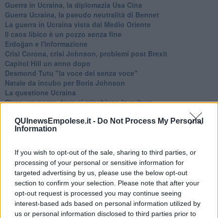
Guerra in Ucraina, la diplomazia Usa Cina
Guerra Ucraina, la pseudo neutralità di Bennet
La guerra in Ucraina vista dal Medio Oriente
​Il caos libico è un pozzo senza fine
Erdoğan e l'informazione
Crisi Corona, crisi Johnson, problemi post Brexit
Capitol Hill un anno dopo
Desmond Tutu "la voce dei senza voce"
Natale da incubo per Boris Johnson
La questione Ucraina
Cipro, un ponte dove si mischiano le culture
Una vigilia di Natale per un nuovo Rais
QUInewsEmpolese.it -
Do Not Process My Personal
La questione israelo-palestinese ignorata dal G20
Information
Erdogan continua a sfidare l'Occidente
Libano, collasso economico e guerra civile
Johnson, da Trump a Biden alla Brexit
If you wish to opt-out of the sale, sharing to third parties, or
L'AUKUS e il Quad
processing of your personal or sensitive information for
Biden, primo presidente USA non in guerra
targeted advertising by us, please use the below opt-out
Papa Bergoglio vedrà Viktor Orbán
section to confirm your selection. Please note that after your
Bennet, un giorno in attesa di Biden
opt-out request is processed you may continue seeing
Il ritorno dei talebani
interest-based ads based on personal information utilized by
​La lenta agonia del Libano
us or personal information disclosed to third parties prior to