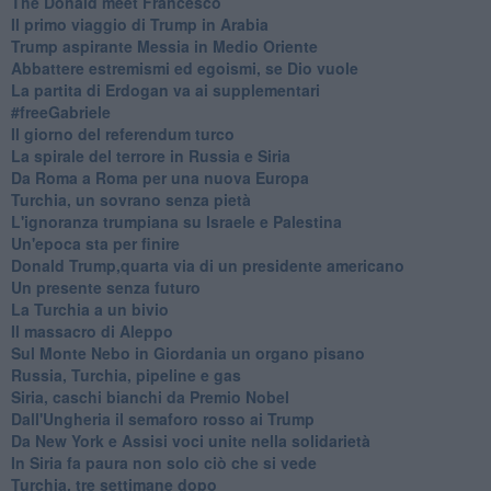
The Donald meet Francesco
Il primo viaggio di Trump in Arabia
Trump aspirante Messia in Medio Oriente
Abbattere estremismi ed egoismi, se Dio vuole
La partita di Erdogan va ai supplementari
#freeGabriele
Il giorno del referendum turco
La spirale del terrore in Russia e Siria
Da Roma a Roma per una nuova Europa
Turchia, un sovrano senza pietà
L'ignoranza trumpiana su Israele e Palestina
Un'epoca sta per finire
Donald Trump,quarta via di un presidente americano
Un presente senza futuro
La Turchia a un bivio
Il massacro di Aleppo
Sul Monte Nebo in Giordania un organo pisano
Russia, Turchia, pipeline e gas
Siria, caschi bianchi da Premio Nobel
Dall'Ungheria il semaforo rosso ai Trump
Da New York e Assisi voci unite nella solidarietà
In Siria fa paura non solo ciò che si vede
Turchia, tre settimane dopo