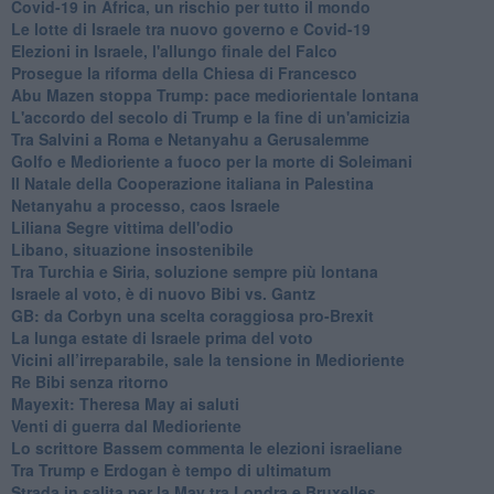
Covid-19 in Africa, un rischio per tutto il mondo
Le lotte di Israele tra nuovo governo e Covid-19
Elezioni in Israele, l'allungo finale del Falco
Prosegue la riforma della Chiesa di Francesco
Abu Mazen stoppa Trump: pace mediorientale lontana
L'accordo del secolo di Trump e la fine di un'amicizia
Tra Salvini a Roma e Netanyahu a Gerusalemme
Golfo e Medioriente a fuoco per la morte di Soleimani
Il Natale della Cooperazione italiana in Palestina
Netanyahu a processo, caos Israele
Liliana Segre vittima dell'odio
Libano, situazione insostenibile
Tra Turchia e Siria, soluzione sempre più lontana
Israele al voto, è di nuovo Bibi vs. Gantz
GB: da Corbyn una scelta coraggiosa pro-Brexit
La lunga estate di Israele prima del voto
Vicini all’irreparabile, sale la tensione in Medioriente
Re Bibi senza ritorno
Mayexit: Theresa May ai saluti
Venti di guerra dal Medioriente
Lo scrittore Bassem commenta le elezioni israeliane
Tra Trump e Erdogan è tempo di ultimatum
Strada in salita per la May tra Londra e Bruxelles