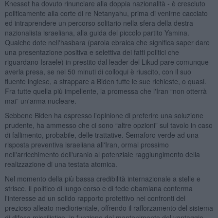
Knesset ha dovuto rinunciare alla doppia nazionalità - è cresciuto
politicamente alla corte di re Netanyahu, prima di venirne cacciato
ed intraprendere un percorso solitario nella sfera della destra
nazionalista israeliana, alla guida del piccolo partito Yamina.
Qualche dote nell'hasbara (parola ebraica che significa saper dare
una presentazione positiva e selettiva dei fatti politici che
riguardano Israele) in prestito dal leader del Likud pare comunque
averla presa, se nei 50 minuti di colloqui è riuscito, con il suo
fluente inglese, a strappare a Biden tutte le sue richieste, o quasi.
Fra tutte quella più impellente, la promessa che l'Iran “non otterrà
mai” un'arma nucleare.
Sebbene Biden ha espresso l'opinione di preferire una soluzione
prudente, ha ammesso che ci sono “altre opzioni” sul tavolo in caso
di fallimento, probabile, delle trattative. Semaforo verde ad una
risposta preventiva israeliana all'Iran, ormai prossimo
nell'arricchimento dell'uranio al potenziale raggiungimento della
realizzazione di una testata atomica.
Nel momento della più bassa credibilità internazionale a stelle e
strisce, il politico di lungo corso e di fede obamiana conferma
l'interesse ad un solido rapporto protettivo nei confronti del
prezioso alleato mediorientale, offrendo il rafforzamento del sistema
di difesa missilistico, in funzione del mantenimento del vantaggio