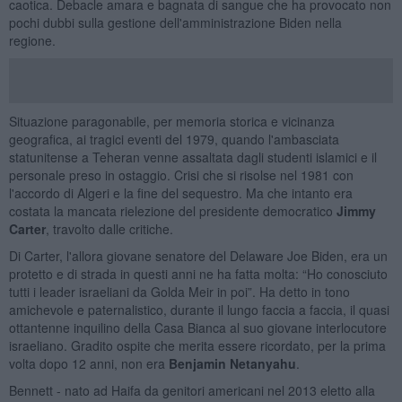
caotica. Debacle amara e bagnata di sangue che ha provocato non
pochi dubbi sulla gestione dell'amministrazione Biden nella
regione.
Situazione paragonabile, per memoria storica e vicinanza
geografica, ai tragici eventi del 1979, quando l'ambasciata
statunitense a Teheran venne assaltata dagli studenti islamici e il
personale preso in ostaggio. Crisi che si risolse nel 1981 con
l'accordo di Algeri e la fine del sequestro. Ma che intanto era
costata la mancata rielezione del presidente democratico
Jimmy
Carter
, travolto dalle critiche.
Di Carter, l'allora giovane senatore del Delaware Joe Biden, era un
protetto e di strada in questi anni ne ha fatta molta: “Ho conosciuto
tutti i leader israeliani da Golda Meir in poi”. Ha detto in tono
amichevole e paternalistico, durante il lungo faccia a faccia, il quasi
ottantenne inquilino della Casa Bianca al suo giovane interlocutore
israeliano. Gradito ospite che merita essere ricordato, per la prima
volta dopo 12 anni, non era
Benjamin Netanyahu
.
Bennett - nato ad Haifa da genitori americani nel 2013 eletto alla