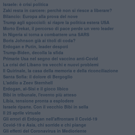
Israele: è crisi politica
Zaki resta in carcere: perchè non si riesce a liberare?
Bilancio: Europa alla prova del nove
Trump agli sgoccioli: si riapre la politica estera USA
Morto Erekat, il percorso di pace perde un vero leader
In Nigeria si torna a combattere una SARS
Boris Johnson già ai titoli di coda?
Erdogan e Putin, leader despoti
Trump-Biden, decolla la sfida
Primarie Usa nel segno del vaccino anti-Covid
La crisi del Libano tra vecchi e nuovi problemi
Il Quirinale, la casa della memoria e della riconciliazione
Santa Sofia: il dolore di Bergoglio
L'addio a ​Zeev Sternhell
Erdogan, al-Sisi e il gioco libico
Bibi in tribunale, l'evento più atteso
Libia, tensione pronta a esplodere
Israele riparte. Con il vecchio Bibi in sella
Il 25 aprile virtuale
Gli errori di Erdogan nell'affrontare il Covid-19
Covid-19 e Asia, chi sorride e chi piange
Gli effetti del Coronavirus in Medioriente