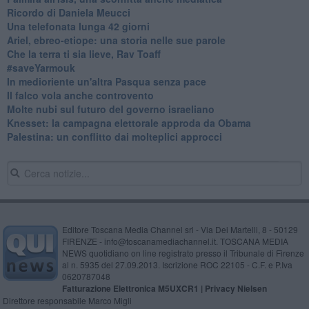
Ricordo di Daniela Meucci
​Una telefonata lunga 42 giorni
​Ariel, ebreo-etiope: una storia nelle sue parole
Che la terra ti sia lieve, Rav Toaff
​#saveYarmouk
​In medioriente un'altra Pasqua senza pace
​Il falco vola anche controvento
Molte nubi sul futuro del governo israeliano
Knesset: la campagna elettorale approda da Obama
Palestina: un conflitto dai molteplici approcci
Editore Toscana Media Channel srl - Via Dei Martelli, 8 - 50129
FIRENZE - info@toscanamediachannel.it. TOSCANA MEDIA
NEWS quotidiano on line registrato presso il Tribunale di Firenze
al n. 5935 del 27.09.2013. Iscrizione ROC 22105 - C.F. e P.Iva
0620787048
Fatturazione Elettronica M5UXCR1 |
Privacy Nielsen
Direttore responsabile Marco Migli