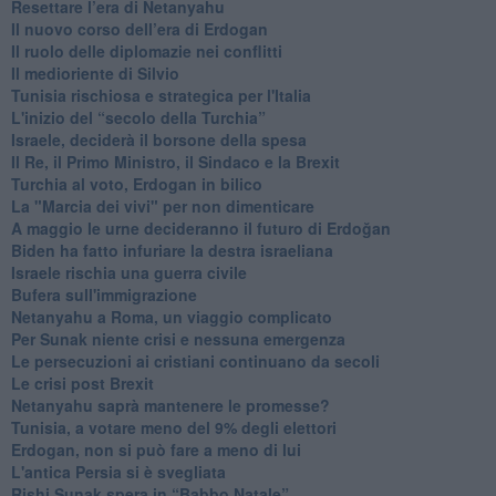
Resettare l’era di Netanyahu
​Il nuovo corso dell’era di Erdogan
Il ruolo delle diplomazie nei conflitti
Il medioriente di Silvio
Tunisia rischiosa e strategica per l'Italia
L'inizio del “secolo della Turchia”
Israele, deciderà il borsone della spesa
Il Re, il Primo Ministro, il Sindaco e la Brexit
Turchia al voto, Erdogan in bilico
La "Marcia dei vivi" per non dimenticare
A maggio le urne decideranno il futuro di Erdoğan
Biden ha fatto infuriare la destra israeliana
Israele rischia una guerra civile
Bufera sull'immigrazione
Netanyahu a Roma, un viaggio complicato
Per Sunak niente crisi e nessuna emergenza
Le persecuzioni ai cristiani continuano da secoli
Le crisi post Brexit
Netanyahu saprà mantenere le promesse?
Tunisia, a votare meno del 9% degli elettori
Erdogan, non si può fare a meno di lui
L'antica Persia si è svegliata
Rishi Sunak spera in “Babbo Natale”