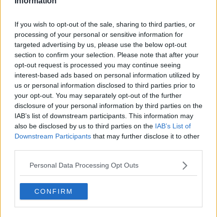
Information
Erdoğan e l'informazione
Crisi Corona, crisi Johnson, problemi post Brexit
If you wish to opt-out of the sale, sharing to third parties, or
Capitol Hill un anno dopo
Desmond Tutu "la voce dei senza voce"
processing of your personal or sensitive information for
Natale da incubo per Boris Johnson
targeted advertising by us, please use the below opt-out
La questione Ucraina
section to confirm your selection. Please note that after your
Cipro, un ponte dove si mischiano le culture
opt-out request is processed you may continue seeing
Una vigilia di Natale per un nuovo Rais
interest-based ads based on personal information utilized by
La questione israelo-palestinese ignorata dal G20
us or personal information disclosed to third parties prior to
Erdogan continua a sfidare l'Occidente
your opt-out. You may separately opt-out of the further
Libano, collasso economico e guerra civile
disclosure of your personal information by third parties on the
Johnson, da Trump a Biden alla Brexit
IAB’s list of downstream participants. This information may
L'AUKUS e il Quad
also be disclosed by us to third parties on the
IAB’s List of
Biden, primo presidente USA non in guerra
Downstream Participants
that may further disclose it to other
Papa Bergoglio vedrà Viktor Orbán
third parties.
Bennet, un giorno in attesa di Biden
Il ritorno dei talebani
Personal Data Processing Opt Outs
​La lenta agonia del Libano
Sudafrica, è allarme alimentare
Usa di nuovo al centro della geopolitica internazionale
CONFIRM
L’appuntamento di Israele con il cambiamento
La farsa delle elezioni in Siria