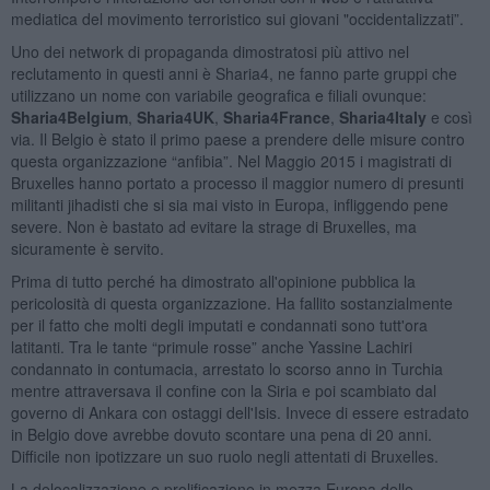
mediatica del movimento terroristico sui giovani "occidentalizzati”.
Uno dei network di propaganda dimostratosi più attivo nel
reclutamento in questi anni è Sharia4, ne fanno parte gruppi che
utilizzano un nome con variabile geografica e filiali ovunque:
Sharia4Belgium
,
Sharia4UK
,
Sharia4France
,
Sharia4Italy
e così
via. Il Belgio è stato il primo paese a prendere delle misure contro
questa organizzazione “anfibia”. Nel Maggio 2015 i magistrati di
Bruxelles hanno portato a processo il maggior numero di presunti
militanti jihadisti che si sia mai visto in Europa, infliggendo pene
severe. Non è bastato ad evitare la strage di Bruxelles, ma
sicuramente è servito.
Prima di tutto perché ha dimostrato all'opinione pubblica la
pericolosità di questa organizzazione. Ha fallito sostanzialmente
per il fatto che molti degli imputati e condannati sono tutt'ora
latitanti. Tra le tante “primule rosse” anche Yassine Lachiri
condannato in contumacia, arrestato lo scorso anno in Turchia
mentre attraversava il confine con la Siria e poi scambiato dal
governo di Ankara con ostaggi dell'Isis. Invece di essere estradato
in Belgio dove avrebbe dovuto scontare una pena di 20 anni.
Difficile non ipotizzare un suo ruolo negli attentati di Bruxelles.
La delocalizzazione e prolificazione in mezza Europa delle