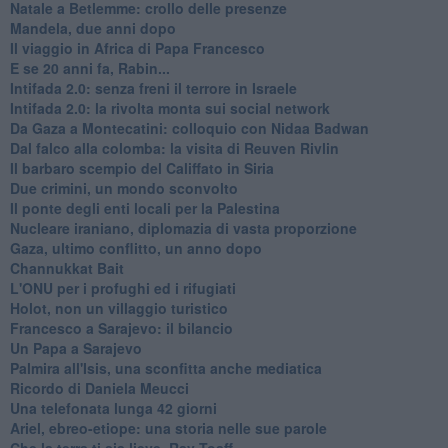
Natale a Betlemme: crollo delle presenze
Mandela, due anni dopo
Il viaggio in Africa di Papa Francesco
E se 20 anni fa, Rabin...
Intifada 2.0: senza freni il terrore in Israele
Intifada 2.0: la rivolta monta sui social network
Da Gaza a Montecatini: colloquio con Nidaa Badwan
Dal falco alla colomba: la visita di Reuven Rivlin
Il barbaro scempio del Califfato in Siria
Due crimini, un mondo sconvolto
Il ponte degli enti locali per la Palestina
Nucleare iraniano, diplomazia di vasta proporzione
Gaza, ultimo conflitto, un anno dopo
Channukkat Bait
L'ONU per i profughi ed i rifugiati
Holot, non un villaggio turistico
Francesco a Sarajevo: il bilancio
Un Papa a Sarajevo
Palmira all'Isis, una sconfitta anche mediatica
Ricordo di Daniela Meucci
​Una telefonata lunga 42 giorni
​Ariel, ebreo-etiope: una storia nelle sue parole
Che la terra ti sia lieve, Rav Toaff