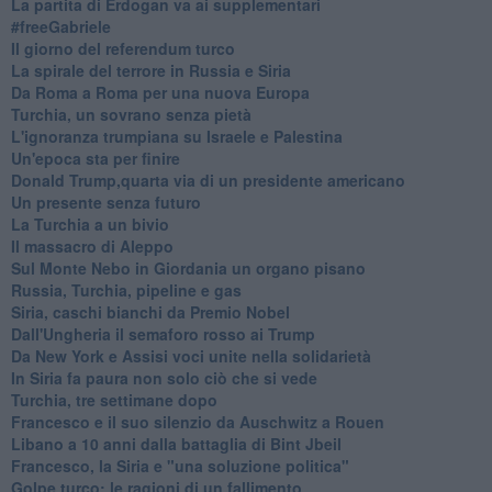
La partita di Erdogan va ai supplementari
#freeGabriele
Il giorno del referendum turco
La spirale del terrore in Russia e Siria
Da Roma a Roma per una nuova Europa
Turchia, un sovrano senza pietà
L'ignoranza trumpiana su Israele e Palestina
Un'epoca sta per finire
Donald Trump,quarta via di un presidente americano
Un presente senza futuro
La Turchia a un bivio
Il massacro di Aleppo
Sul Monte Nebo in Giordania un organo pisano
Russia, Turchia, pipeline e gas
Siria, caschi bianchi da Premio Nobel
Dall'Ungheria il semaforo rosso ai Trump
Da New York e Assisi voci unite nella solidarietà
In Siria fa paura non solo ciò che si vede
Turchia, tre settimane dopo
Francesco e il suo silenzio da Auschwitz a Rouen
Libano a 10 anni dalla battaglia di Bint Jbeil
Francesco, la Siria e "una soluzione politica"
Golpe turco: le ragioni di un fallimento