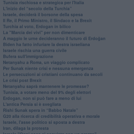
Tunisia rischiosa e strategica per l'Italia
L'inizio del “secolo della Turchia”
Israele, deciderà il borsone della spesa
Il Re, il Primo Ministro, il Sindaco e la Brexit
Turchia al voto, Erdogan in bilico
La "Marcia dei vivi" per non dimenticare
A maggio le urne decideranno il futuro di Erdoğan
Biden ha fatto infuriare la destra israeliana
Israele rischia una guerra civile
Bufera sull'immigrazione
Netanyahu a Roma, un viaggio complicato
Per Sunak niente crisi e nessuna emergenza
Le persecuzioni ai cristiani continuano da secoli
Le crisi post Brexit
Netanyahu saprà mantenere le promesse?
Tunisia, a votare meno del 9% degli elettori
Erdogan, non si può fare a meno di lui
L'antica Persia si è svegliata
Rishi Sunak spera in “Babbo Natale”
G20 alla ricerca di credibilità operativa e morale
Israele, l'asse politico si sposta a destra
Iran, dilaga la protesta
Israele "Ogni cosa si acquista con un prezzo"