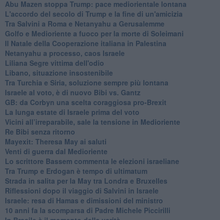
Abu Mazen stoppa Trump: pace mediorientale lontana
L'accordo del secolo di Trump e la fine di un'amicizia
Tra Salvini a Roma e Netanyahu a Gerusalemme
Golfo e Medioriente a fuoco per la morte di Soleimani
Il Natale della Cooperazione italiana in Palestina
Netanyahu a processo, caos Israele
Liliana Segre vittima dell'odio
Libano, situazione insostenibile
Tra Turchia e Siria, soluzione sempre più lontana
Israele al voto, è di nuovo Bibi vs. Gantz
GB: da Corbyn una scelta coraggiosa pro-Brexit
La lunga estate di Israele prima del voto
Vicini all’irreparabile, sale la tensione in Medioriente
Re Bibi senza ritorno
Mayexit: Theresa May ai saluti
Venti di guerra dal Medioriente
Lo scrittore Bassem commenta le elezioni israeliane
Tra Trump e Erdogan è tempo di ultimatum
Strada in salita per la May tra Londra e Bruxelles
Riflessioni dopo il viaggio di Salvini in Israele
Israele: resa di Hamas e dimissioni del ministro
10 anni fa la scomparsa di Padre Michele Piccirilli
In Brasile è il momento della verità