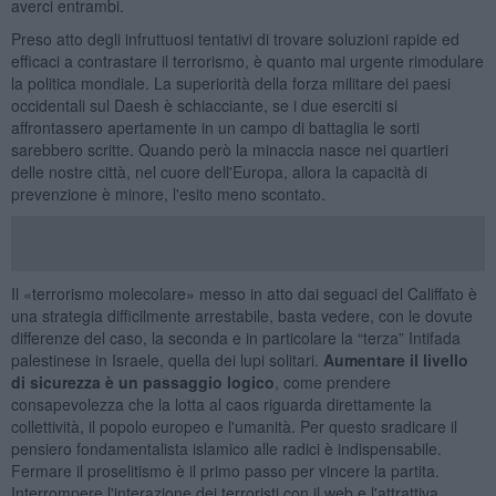
averci entrambi.
Preso atto degli infruttuosi tentativi di trovare soluzioni rapide ed
efficaci a contrastare il terrorismo, è quanto mai urgente rimodulare
la politica mondiale. La superiorità della forza militare dei paesi
occidentali sul Daesh è schiacciante, se i due eserciti si
affrontassero apertamente in un campo di battaglia le sorti
sarebbero scritte. Quando però la minaccia nasce nei quartieri
delle nostre città, nel cuore dell'Europa, allora la capacità di
prevenzione è minore, l'esito meno scontato.
Il «terrorismo molecolare» messo in atto dai seguaci del Califfato è
una strategia difficilmente arrestabile, basta vedere, con le dovute
differenze del caso, la seconda e in particolare la “terza” Intifada
palestinese in Israele, quella dei lupi solitari.
Aumentare il livello
di sicurezza è un passaggio logico
, come prendere
consapevolezza che la lotta al caos riguarda direttamente la
collettività, il popolo europeo e l'umanità. Per questo sradicare il
pensiero fondamentalista islamico alle radici è indispensabile.
Fermare il proselitismo è il primo passo per vincere la partita.
Interrompere l'interazione dei terroristi con il web e l'attrattiva