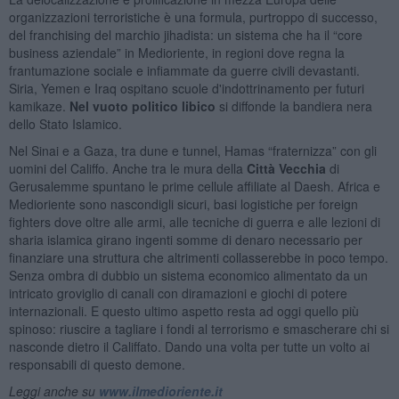
organizzazioni terroristiche è una formula, purtroppo di successo,
del franchising del marchio jihadista: un sistema che ha il “core
business aziendale” in Medioriente, in regioni dove regna la
frantumazione sociale e infiammate da guerre civili devastanti.
Siria, Yemen e Iraq ospitano scuole d'indottrinamento per futuri
kamikaze.
Nel vuoto politico libico
si diffonde la bandiera nera
dello Stato Islamico.
Nel Sinai e a Gaza, tra dune e tunnel, Hamas “fraternizza” con gli
uomini del Califfo. Anche tra le mura della
Città Vecchia
di
Gerusalemme spuntano le prime cellule affiliate al Daesh. Africa e
Medioriente sono nascondigli sicuri, basi logistiche per foreign
fighters dove oltre alle armi, alle tecniche di guerra e alle lezioni di
sharia islamica girano ingenti somme di denaro necessario per
finanziare una struttura che altrimenti collasserebbe in poco tempo.
Senza ombra di dubbio un sistema economico alimentato da un
intricato groviglio di canali con diramazioni e giochi di potere
internazionali. E questo ultimo aspetto resta ad oggi quello più
spinoso: riuscire a tagliare i fondi al terrorismo e smascherare chi si
nasconde dietro il Califfato. Dando una volta per tutte un volto ai
responsabili di questo demone.
Leggi anche su
www.ilmedioriente.it