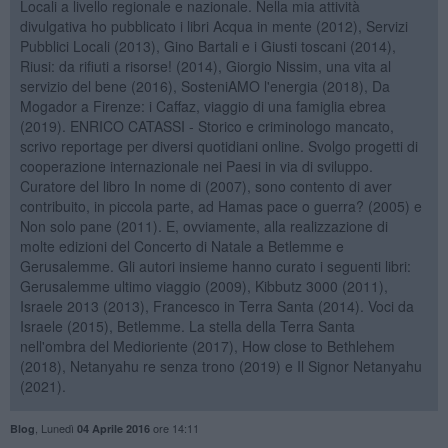
Locali a livello regionale e nazionale. Nella mia attività
divulgativa ho pubblicato i libri Acqua in mente (2012), Servizi
Pubblici Locali (2013), Gino Bartali e i Giusti toscani (2014),
Riusi: da rifiuti a risorse! (2014), Giorgio Nissim, una vita al
servizio del bene (2016), SosteniAMO l'energia (2018), Da
Mogador a Firenze: i Caffaz, viaggio di una famiglia ebrea
(2019). ENRICO CATASSI - Storico e criminologo mancato,
scrivo reportage per diversi quotidiani online. Svolgo progetti di
cooperazione internazionale nei Paesi in via di sviluppo.
Curatore del libro In nome di (2007), sono contento di aver
contribuito, in piccola parte, ad Hamas pace o guerra? (2005) e
Non solo pane (2011). E, ovviamente, alla realizzazione di
molte edizioni del Concerto di Natale a Betlemme e
Gerusalemme. Gli autori insieme hanno curato i seguenti libri:
Gerusalemme ultimo viaggio (2009), Kibbutz 3000 (2011),
Israele 2013 (2013), Francesco in Terra Santa (2014). Voci da
Israele (2015), Betlemme. La stella della Terra Santa
nell'ombra del Medioriente (2017), How close to Bethlehem
(2018), Netanyahu re senza trono (2019) e Il Signor Netanyahu
(2021).
,
Lunedì
ore 14:11
Blog
04 Aprile 2016