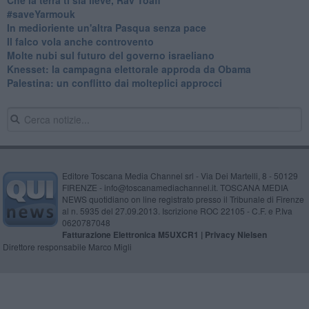
​#saveYarmouk
​In medioriente un'altra Pasqua senza pace
​Il falco vola anche controvento
Molte nubi sul futuro del governo israeliano
Knesset: la campagna elettorale approda da Obama
Palestina: un conflitto dai molteplici approcci
Editore Toscana Media Channel srl - Via Dei Martelli, 8 - 50129
FIRENZE - info@toscanamediachannel.it. TOSCANA MEDIA
NEWS quotidiano on line registrato presso il Tribunale di Firenze
al n. 5935 del 27.09.2013. Iscrizione ROC 22105 - C.F. e P.Iva
0620787048
Fatturazione Elettronica M5UXCR1 |
Privacy Nielsen
Direttore responsabile Marco Migli
Powered by
Aperion.it