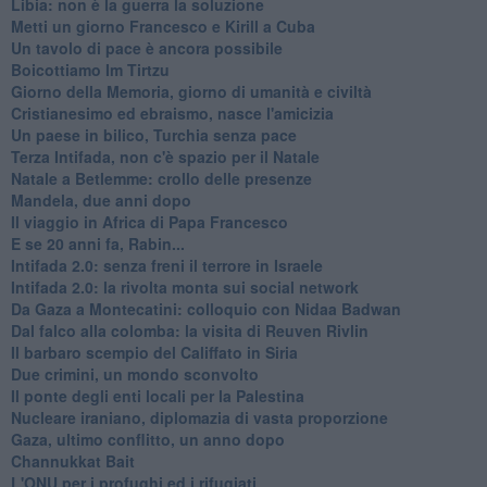
Libia: non è la guerra la soluzione
Metti un giorno Francesco e Kirill a Cuba
Un tavolo di pace è ancora possibile
Boicottiamo Im Tirtzu
Giorno della Memoria, giorno di umanità e civiltà
Cristianesimo ed ebraismo, nasce l'amicizia
Un paese in bilico, Turchia senza pace
Terza Intifada, non c'è spazio per il Natale
Natale a Betlemme: crollo delle presenze
Mandela, due anni dopo
Il viaggio in Africa di Papa Francesco
E se 20 anni fa, Rabin...
Intifada 2.0: senza freni il terrore in Israele
Intifada 2.0: la rivolta monta sui social network
Da Gaza a Montecatini: colloquio con Nidaa Badwan
Dal falco alla colomba: la visita di Reuven Rivlin
Il barbaro scempio del Califfato in Siria
Due crimini, un mondo sconvolto
Il ponte degli enti locali per la Palestina
Nucleare iraniano, diplomazia di vasta proporzione
Gaza, ultimo conflitto, un anno dopo
Channukkat Bait
L'ONU per i profughi ed i rifugiati