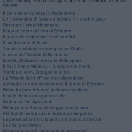
Articoli dal Blog “Fauda e balagan” di Alfredo De Girolamo e Enrico
Catassi
Il ciclo della violenza in Medioriente
L'11 settembre di Israele è iniziato il 7 ottobre 2023
Resettare l’era di Netanyahu
​Il nuovo corso dell’era di Erdogan
Il ruolo delle diplomazie nei conflitti
Il medioriente di Silvio
Tunisia rischiosa e strategica per l'Italia
L'inizio del “secolo della Turchia”
Israele, deciderà il borsone della spesa
Il Re, il Primo Ministro, il Sindaco e la Brexit
Turchia al voto, Erdogan in bilico
La "Marcia dei vivi" per non dimenticare
A maggio le urne decideranno il futuro di Erdoğan
Biden ha fatto infuriare la destra israeliana
Israele rischia una guerra civile
Bufera sull'immigrazione
Netanyahu a Roma, un viaggio complicato
Per Sunak niente crisi e nessuna emergenza
Le persecuzioni ai cristiani continuano da secoli
Le crisi post Brexit
Netanyahu saprà mantenere le promesse?