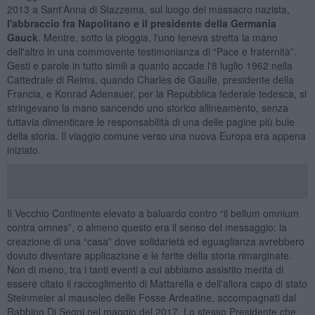
2013 a Sant'Anna di Stazzema, sul luogo del massacro nazista,
l'abbraccio fra Napolitano e il presidente della Germania
Gauck
. Mentre, sotto la pioggia, l'uno teneva stretta la mano
dell'altro in una commovente testimonianza di “Pace e fraternità”.
Gesti e parole in tutto simili a quanto accade l'8 luglio 1962 nella
Cattedrale di Reims, quando Charles de Gaulle, presidente della
Francia, e Konrad Adenauer, per la Repubblica federale tedesca, si
stringevano la mano sancendo uno storico allineamento, senza
tuttavia dimenticare le responsabilità di una delle pagine più buie
della storia. Il viaggio comune verso una nuova Europa era appena
iniziato.
Il Vecchio Continente elevato a baluardo contro “il bellum omnium
contra omnes”, o almeno questo era il senso del messaggio: la
creazione di una “casa” dove solidarietà ed eguaglianza avrebbero
dovuto diventare applicazione e le ferite della storia rimarginate.
Non di meno, tra i tanti eventi a cui abbiamo assistito merita di
essere citato il raccoglimento di Mattarella e dell'allora capo di stato
Steinmeier al mausoleo delle Fosse Ardeatine, accompagnati dal
Rabbino Di Segni nel maggio del 2017. Lo stesso Presidente che