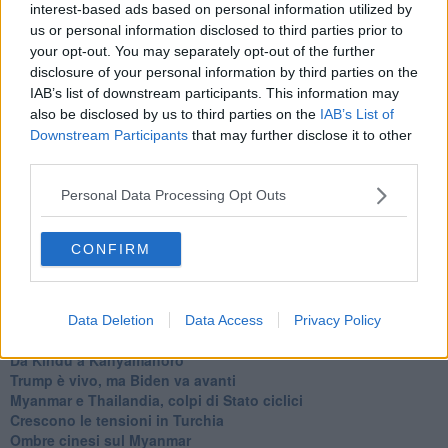
interest-based ads based on personal information utilized by
Bennet, un giorno in attesa di Biden
us or personal information disclosed to third parties prior to
Il ritorno dei talebani
your opt-out. You may separately opt-out of the further
​La lenta agonia del Libano
disclosure of your personal information by third parties on the
Sudafrica, è allarme alimentare
IAB’s list of downstream participants. This information may
Usa di nuovo al centro della geopolitica internazionale
also be disclosed by us to third parties on the
IAB’s List of
L’appuntamento di Israele con il cambiamento
Downstream Participants
that may further disclose it to other
La farsa delle elezioni in Siria
third parties.
In Medioriente non ci sono favole, solo realtà
Biden chiama ma Netanyahu non risponde
Personal Data Processing Opt Outs
Niente di nuovo in Medioriente
La forza di Boris Johnson
Biden nuovo alleato armeno contro la Turchia
CONFIRM
Mar Mediterraneo cimitero silente
Richiami neo ottomani, la Francia guarda sospetta
Israele ultima curva a destra
Israele al voto: il Re sarà morto o vivo?
Data Deletion
Data Access
Privacy Policy
Londra trema tra gossip e casse vuote
Da Kindu a Kanyamahoro
Trump è vivo, ma Biden va avanti
Myanmar e Thailandia, colpi di Stato ciclici
Crescono le tensioni in Turchia
Ombre cinesi sul Myanmar