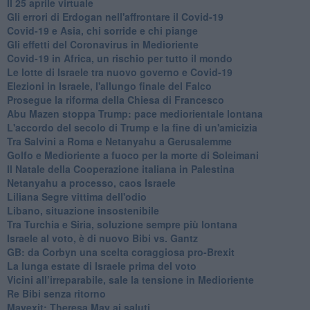
Il 25 aprile virtuale
Gli errori di Erdogan nell'affrontare il Covid-19
Covid-19 e Asia, chi sorride e chi piange
Gli effetti del Coronavirus in Medioriente
Covid-19 in Africa, un rischio per tutto il mondo
Le lotte di Israele tra nuovo governo e Covid-19
Elezioni in Israele, l'allungo finale del Falco
Prosegue la riforma della Chiesa di Francesco
Abu Mazen stoppa Trump: pace mediorientale lontana
L'accordo del secolo di Trump e la fine di un'amicizia
Tra Salvini a Roma e Netanyahu a Gerusalemme
Golfo e Medioriente a fuoco per la morte di Soleimani
Il Natale della Cooperazione italiana in Palestina
Netanyahu a processo, caos Israele
Liliana Segre vittima dell'odio
Libano, situazione insostenibile
Tra Turchia e Siria, soluzione sempre più lontana
Israele al voto, è di nuovo Bibi vs. Gantz
GB: da Corbyn una scelta coraggiosa pro-Brexit
La lunga estate di Israele prima del voto
Vicini all’irreparabile, sale la tensione in Medioriente
Re Bibi senza ritorno
Mayexit: Theresa May ai saluti