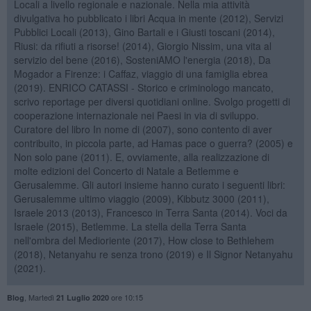
Locali a livello regionale e nazionale. Nella mia attività
divulgativa ho pubblicato i libri Acqua in mente (2012), Servizi
Pubblici Locali (2013), Gino Bartali e i Giusti toscani (2014),
Riusi: da rifiuti a risorse! (2014), Giorgio Nissim, una vita al
servizio del bene (2016), SosteniAMO l'energia (2018), Da
Mogador a Firenze: i Caffaz, viaggio di una famiglia ebrea
(2019). ENRICO CATASSI - Storico e criminologo mancato,
scrivo reportage per diversi quotidiani online. Svolgo progetti di
cooperazione internazionale nei Paesi in via di sviluppo.
Curatore del libro In nome di (2007), sono contento di aver
contribuito, in piccola parte, ad Hamas pace o guerra? (2005) e
Non solo pane (2011). E, ovviamente, alla realizzazione di
molte edizioni del Concerto di Natale a Betlemme e
Gerusalemme. Gli autori insieme hanno curato i seguenti libri:
Gerusalemme ultimo viaggio (2009), Kibbutz 3000 (2011),
Israele 2013 (2013), Francesco in Terra Santa (2014). Voci da
Israele (2015), Betlemme. La stella della Terra Santa
nell'ombra del Medioriente (2017), How close to Bethlehem
(2018), Netanyahu re senza trono (2019) e Il Signor Netanyahu
(2021).
,
Martedì
ore 10:15
Blog
21 Luglio 2020