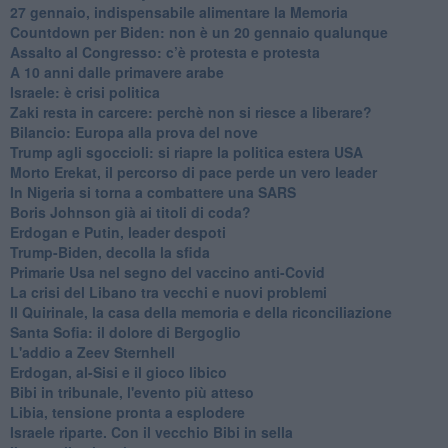
27 gennaio, indispensabile alimentare la Memoria
Countdown per Biden: non è un 20 gennaio qualunque
Assalto al Congresso: c’è protesta e protesta
A 10 anni dalle primavere arabe
Israele: è crisi politica
Zaki resta in carcere: perchè non si riesce a liberare?
Bilancio: Europa alla prova del nove
Trump agli sgoccioli: si riapre la politica estera USA
Morto Erekat, il percorso di pace perde un vero leader
In Nigeria si torna a combattere una SARS
Boris Johnson già ai titoli di coda?
Erdogan e Putin, leader despoti
Trump-Biden, decolla la sfida
Primarie Usa nel segno del vaccino anti-Covid
La crisi del Libano tra vecchi e nuovi problemi
Il Quirinale, la casa della memoria e della riconciliazione
Santa Sofia: il dolore di Bergoglio
L'addio a ​Zeev Sternhell
Erdogan, al-Sisi e il gioco libico
Bibi in tribunale, l'evento più atteso
Libia, tensione pronta a esplodere
Israele riparte. Con il vecchio Bibi in sella