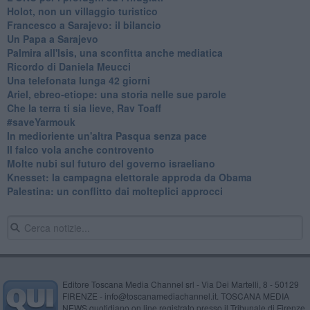
Holot, non un villaggio turistico
Francesco a Sarajevo: il bilancio
Un Papa a Sarajevo
Palmira all'Isis, una sconfitta anche mediatica
Ricordo di Daniela Meucci
​Una telefonata lunga 42 giorni
​Ariel, ebreo-etiope: una storia nelle sue parole
Che la terra ti sia lieve, Rav Toaff
​#saveYarmouk
​In medioriente un'altra Pasqua senza pace
​Il falco vola anche controvento
Molte nubi sul futuro del governo israeliano
Knesset: la campagna elettorale approda da Obama
Palestina: un conflitto dai molteplici approcci
Editore Toscana Media Channel srl - Via Dei Martelli, 8 - 50129
FIRENZE - info@toscanamediachannel.it. TOSCANA MEDIA
NEWS quotidiano on line registrato presso il Tribunale di Firenze