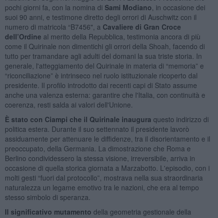
pochi giorni fa, con la nomina di
Sami Modiano
, in occasione dei
suoi 90 anni, e testimone diretto degli orrori di Auschwitz con il
numero di matricola “B7456", a
Cavaliere di Gran Croce
dell’Ordine
al merito della Repubblica, testimonia ancora di più
come il Quirinale non dimentichi gli orrori della Shoah, facendo di
tutto per tramandare agli adulti del domani la sua triste storia. In
generale, l'atteggiamento del Quirinale in materia di “memoria” e
“riconciliazione” è intrinseco nel ruolo istituzionale ricoperto dal
presidente. Il profilo introdotto dai recenti capi di Stato assume
anche una valenza esterna: garantire che l'Italia, con continuità e
coerenza, resti salda ai valori dell'Unione.
È stato con Ciampi che il Quirinale inaugura
questo indirizzo di
politica estera. Durante il suo settennato il presidente lavorò
assiduamente per attenuare le diffidenze, tra il disorientamento e il
preoccupato, della Germania. La dimostrazione che Roma e
Berlino condividessero la stessa visione, irreversibile, arriva in
occasione di quella storica giornata a Marzabotto. L'episodio, con i
molti gesti “fuori dal protocollo”, mostrava nella sua straordinaria
naturalezza un legame emotivo tra le nazioni, che era al tempo
stesso simbolo di speranza.
Il significativo mutamento
della geometria gestionale della