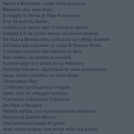
Natale a Betlemme: crollo delle presenze
Mandela, due anni dopo
Il viaggio in Africa di Papa Francesco
E se 20 anni fa, Rabin...
Intifada 2.0: senza freni il terrore in Israele
Intifada 2.0: la rivolta monta sui social network
Da Gaza a Montecatini: colloquio con Nidaa Badwan
Dal falco alla colomba: la visita di Reuven Rivlin
Il barbaro scempio del Califfato in Siria
Due crimini, un mondo sconvolto
Il ponte degli enti locali per la Palestina
Nucleare iraniano, diplomazia di vasta proporzione
Gaza, ultimo conflitto, un anno dopo
Channukkat Bait
L'ONU per i profughi ed i rifugiati
Holot, non un villaggio turistico
Francesco a Sarajevo: il bilancio
Un Papa a Sarajevo
Palmira all'Isis, una sconfitta anche mediatica
Ricordo di Daniela Meucci
​Una telefonata lunga 42 giorni
​Ariel, ebreo-etiope: una storia nelle sue parole