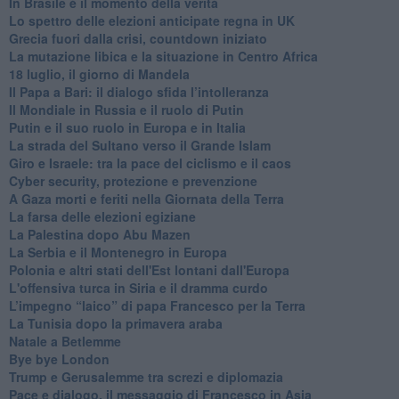
In Brasile è il momento della verità
Lo spettro delle elezioni anticipate regna in UK
Grecia fuori dalla crisi, countdown iniziato
La mutazione libica e la situazione in Centro Africa
18 luglio, il giorno di Mandela
Il Papa a Bari: il dialogo sfida l’intolleranza
Il Mondiale in Russia e il ruolo di Putin
Putin e il suo ruolo in Europa e in Italia
La strada del Sultano verso il Grande Islam
Giro e Israele: tra la pace del ciclismo e il caos
Cyber security, protezione e prevenzione
A Gaza morti e feriti nella Giornata della Terra
La farsa delle elezioni egiziane
La Palestina dopo Abu Mazen
La Serbia e il Montenegro in Europa
Polonia e altri stati dell'Est lontani dall'Europa
L'offensiva turca in Siria e il dramma curdo
L’impegno “laico” di papa Francesco per la Terra
La Tunisia dopo la primavera araba
Natale a Betlemme
Bye bye London
Trump e Gerusalemme tra screzi e diplomazia
Pace e dialogo, il messaggio di Francesco in Asia