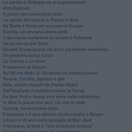
La partita di Erdogan va ai supplementari
#freeGabriele
Il giorno del referendum turco
La spirale del terrore in Russia e Siria
Da Roma a Roma per una nuova Europa
Turchia, un sovrano senza pietà
L'ignoranza trumpiana su Israele e Palestina
Un'epoca sta per finire
Donald Trump,quarta via di un presidente americano
Un presente senza futuro
La Turchia a un bivio
Il massacro di Aleppo
Sul Monte Nebo in Giordania un organo pisano
Russia, Turchia, pipeline e gas
Siria, caschi bianchi da Premio Nobel
Dall'Ungheria il semaforo rosso ai Trump
Da New York e Assisi voci unite nella solidarietà
In Siria fa paura non solo ciò che si vede
Turchia, tre settimane dopo
Francesco e il suo silenzio da Auschwitz a Rouen
Libano a 10 anni dalla battaglia di Bint Jbeil
Francesco, la Siria e "una soluzione politica"
Golpe turco: le ragioni di un fallimento