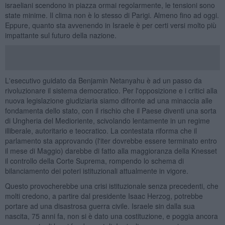
israeliani scendono in piazza ormai regolarmente, le tensioni sono
state minime. Il clima non è lo stesso di Parigi. Almeno fino ad oggi.
Eppure, quanto sta avvenendo in Israele è per certi versi molto più
impattante sul futuro della nazione.
L'esecutivo guidato da Benjamin Netanyahu è ad un passo da
rivoluzionare il sistema democratico. Per l'opposizione e i critici alla
nuova legislazione giudiziaria siamo difronte ad una minaccia alle
fondamenta dello stato, con il rischio che il Paese diventi una sorta
di Ungheria del Medioriente, scivolando lentamente in un regime
illiberale, autoritario e teocratico. La contestata riforma che il
parlamento sta approvando (l'iter dovrebbe essere terminato entro
il mese di Maggio) darebbe di fatto alla maggioranza della Knesset
il controllo della Corte Suprema, rompendo lo schema di
bilanciamento dei poteri istituzionali attualmente in vigore.
Questo provocherebbe una crisi istituzionale senza precedenti, che
molti credono, a partire dal presidente Isaac Herzog, potrebbe
portare ad una disastrosa guerra civile. Israele sin dalla sua
nascita, 75 anni fa, non si è dato una costituzione, e poggia ancora