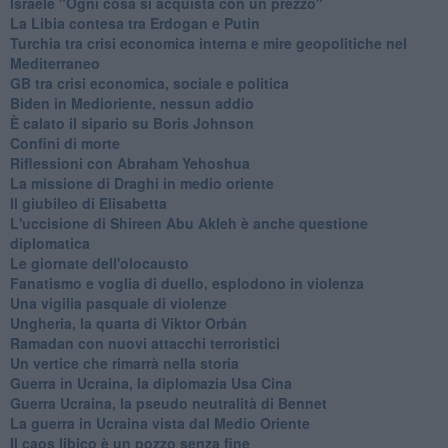
Israele "Ogni cosa si acquista con un prezzo"
La Libia contesa tra Erdogan e Putin
Turchia tra crisi economica interna e mire geopolitiche nel
Mediterraneo
GB tra crisi economica, sociale e politica
Biden in Medioriente, nessun addio
È calato il sipario su Boris Johnson
Confini di morte
Riflessioni con Abraham Yehoshua
La missione di Draghi in medio oriente
Il giubileo di Elisabetta
L'uccisione di Shireen Abu Akleh è anche questione
diplomatica
Le giornate dell'olocausto
Fanatismo e voglia di duello, esplodono in violenza
Una vigilia pasquale di violenze
Ungheria, la quarta di Viktor Orbán
Ramadan con nuovi attacchi terroristici
Un vertice che rimarrà nella storia
Guerra in Ucraina, la diplomazia Usa Cina
Guerra Ucraina, la pseudo neutralità di Bennet
La guerra in Ucraina vista dal Medio Oriente
​Il caos libico è un pozzo senza fine