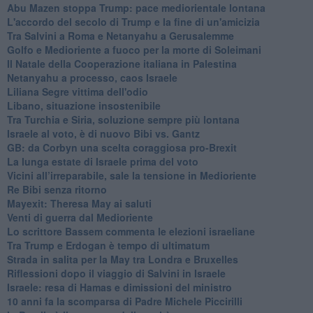
Abu Mazen stoppa Trump: pace mediorientale lontana
L'accordo del secolo di Trump e la fine di un'amicizia
Tra Salvini a Roma e Netanyahu a Gerusalemme
Golfo e Medioriente a fuoco per la morte di Soleimani
Il Natale della Cooperazione italiana in Palestina
Netanyahu a processo, caos Israele
Liliana Segre vittima dell'odio
Libano, situazione insostenibile
Tra Turchia e Siria, soluzione sempre più lontana
Israele al voto, è di nuovo Bibi vs. Gantz
GB: da Corbyn una scelta coraggiosa pro-Brexit
La lunga estate di Israele prima del voto
Vicini all’irreparabile, sale la tensione in Medioriente
Re Bibi senza ritorno
Mayexit: Theresa May ai saluti
Venti di guerra dal Medioriente
Lo scrittore Bassem commenta le elezioni israeliane
Tra Trump e Erdogan è tempo di ultimatum
Strada in salita per la May tra Londra e Bruxelles
Riflessioni dopo il viaggio di Salvini in Israele
Israele: resa di Hamas e dimissioni del ministro
10 anni fa la scomparsa di Padre Michele Piccirilli