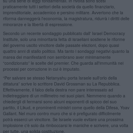
su una serie di leggi fondamentali. In rivolta sono scesi
praticamente tutti i settori della società da quello finanziario,
imprenditoriale, accademico e persino militare. Avvertono che la
riforma danneggerà l'economia, la magistratura, ridurrà i diritti delle
minoranze e la libertà di espressione.
Secondo un recente sondaggio pubblicato dall' Israel Democracy
Institute, solo una minoritaria fetta di israeliani sostiene le riforme
del governo uscito vincitore dalle passate elezioni, dopo quasi
quattro anni di stallo politico. Ma tanto i sondaggi negativi quanto la
marea dei manifestanti non sembrano aver minimamente
“condizionato” le scelte del premier. Che guarda all'immunità nei
processi per corruzione in cui è imputato.
“Per salvare se stesso Netanyahu porta Israele sull'orlo della
dittatura” scrive lo scrittore David Grossman su La Repubblica.
Effettivamente, il falco della destra non pare interessato ad
indietreggiare di un millimetro nei suoi piani. Nemmeno quando a
chiedergli di fermarsi sono alcuni esponenti di spicco del suo
partito, il Likud, e prominenti ministri come quello della Difesa, Yoav
Gallant. Nel muro contro muro che si è prefigurato difficilmente
potrà esserci un vincitore. Se Israele vuole evitare una prossima
implosione c'è solo da rimboccarsi le maniche e scrivere, una volta
per tutte, una solida costituzione.