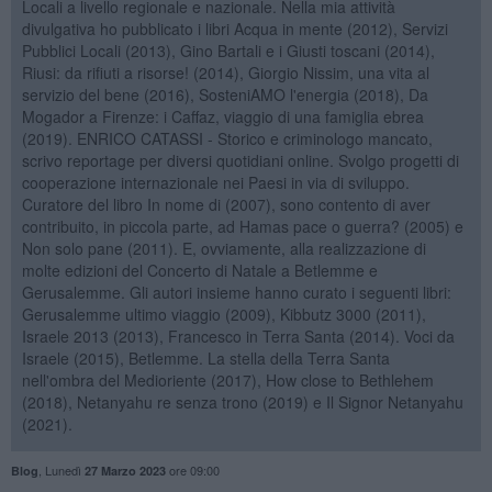
Locali a livello regionale e nazionale. Nella mia attività
divulgativa ho pubblicato i libri Acqua in mente (2012), Servizi
Pubblici Locali (2013), Gino Bartali e i Giusti toscani (2014),
Riusi: da rifiuti a risorse! (2014), Giorgio Nissim, una vita al
servizio del bene (2016), SosteniAMO l'energia (2018), Da
Mogador a Firenze: i Caffaz, viaggio di una famiglia ebrea
(2019). ENRICO CATASSI - Storico e criminologo mancato,
scrivo reportage per diversi quotidiani online. Svolgo progetti di
cooperazione internazionale nei Paesi in via di sviluppo.
Curatore del libro In nome di (2007), sono contento di aver
contribuito, in piccola parte, ad Hamas pace o guerra? (2005) e
Non solo pane (2011). E, ovviamente, alla realizzazione di
molte edizioni del Concerto di Natale a Betlemme e
Gerusalemme. Gli autori insieme hanno curato i seguenti libri:
Gerusalemme ultimo viaggio (2009), Kibbutz 3000 (2011),
Israele 2013 (2013), Francesco in Terra Santa (2014). Voci da
Israele (2015), Betlemme. La stella della Terra Santa
nell'ombra del Medioriente (2017), How close to Bethlehem
(2018), Netanyahu re senza trono (2019) e Il Signor Netanyahu
(2021).
,
Lunedì
ore 09:00
Blog
27 Marzo 2023