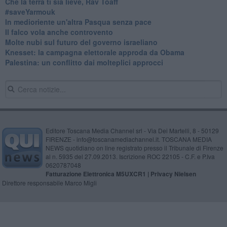
Che la terra ti sia lieve, Rav Toaff
​#saveYarmouk
​In medioriente un'altra Pasqua senza pace
​Il falco vola anche controvento
Molte nubi sul futuro del governo israeliano
Knesset: la campagna elettorale approda da Obama
Palestina: un conflitto dai molteplici approcci
Editore Toscana Media Channel srl - Via Dei Martelli, 8 - 50129
FIRENZE - info@toscanamediachannel.it. TOSCANA MEDIA
NEWS quotidiano on line registrato presso il Tribunale di Firenze
al n. 5935 del 27.09.2013. Iscrizione ROC 22105 - C.F. e P.Iva
0620787048
Fatturazione Elettronica M5UXCR1 |
Privacy Nielsen
Direttore responsabile Marco Migli
Powered by
Aperion.it