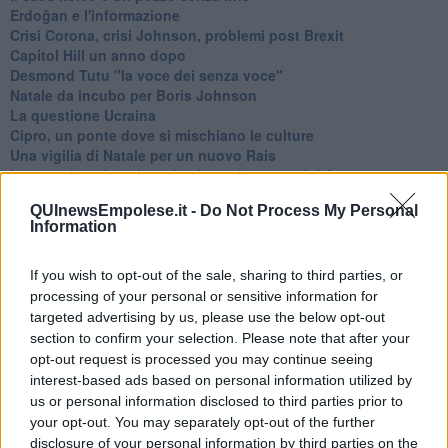
Erdoğan e l'informazione
Crisi Corona, crisi Johnson, problemi post Brexit
Capitol Hill un anno dopo
Desmond Tutu "la voce dei senza voce"
Natale da incubo per Boris Johnson
La questione Ucraina
Cipro, un ponte dove si mischiano le culture
Una vigilia di Natale per un nuovo Rais
La questione israelo-palestinese ignorata dal G20
Erdogan continua a sfidare l'Occidente
QUInewsEmpolese.it -
Do Not Process My Personal
Libano, collasso economico e guerra civile
Information
Johnson, da Trump a Biden alla Brexit
L'AUKUS e il Quad
Biden, primo presidente USA non in guerra
If you wish to opt-out of the sale, sharing to third parties, or
Papa Bergoglio vedrà Viktor Orbán
processing of your personal or sensitive information for
Bennet, un giorno in attesa di Biden
targeted advertising by us, please use the below opt-out
Il ritorno dei talebani
section to confirm your selection. Please note that after your
​La lenta agonia del Libano
opt-out request is processed you may continue seeing
Sudafrica, è allarme alimentare
interest-based ads based on personal information utilized by
Usa di nuovo al centro della geopolitica internazionale
us or personal information disclosed to third parties prior to
L’appuntamento di Israele con il cambiamento
your opt-out. You may separately opt-out of the further
La farsa delle elezioni in Siria
disclosure of your personal information by third parties on the