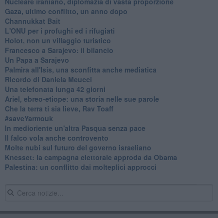
Nucleare iraniano, diplomazia di vasta proporzione
Gaza, ultimo conflitto, un anno dopo
Channukkat Bait
L'ONU per i profughi ed i rifugiati
Holot, non un villaggio turistico
Francesco a Sarajevo: il bilancio
Un Papa a Sarajevo
Palmira all'Isis, una sconfitta anche mediatica
Ricordo di Daniela Meucci
​Una telefonata lunga 42 giorni
​Ariel, ebreo-etiope: una storia nelle sue parole
Che la terra ti sia lieve, Rav Toaff
​#saveYarmouk
​In medioriente un'altra Pasqua senza pace
​Il falco vola anche controvento
Molte nubi sul futuro del governo israeliano
Knesset: la campagna elettorale approda da Obama
Palestina: un conflitto dai molteplici approcci