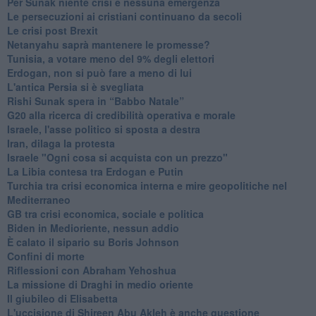
Per Sunak niente crisi e nessuna emergenza
Le persecuzioni ai cristiani continuano da secoli
Le crisi post Brexit
Netanyahu saprà mantenere le promesse?
Tunisia, a votare meno del 9% degli elettori
Erdogan, non si può fare a meno di lui
L'antica Persia si è svegliata
Rishi Sunak spera in “Babbo Natale”
G20 alla ricerca di credibilità operativa e morale
Israele, l'asse politico si sposta a destra
Iran, dilaga la protesta
Israele "Ogni cosa si acquista con un prezzo"
La Libia contesa tra Erdogan e Putin
Turchia tra crisi economica interna e mire geopolitiche nel
Mediterraneo
GB tra crisi economica, sociale e politica
Biden in Medioriente, nessun addio
È calato il sipario su Boris Johnson
Confini di morte
Riflessioni con Abraham Yehoshua
La missione di Draghi in medio oriente
Il giubileo di Elisabetta
L'uccisione di Shireen Abu Akleh è anche questione