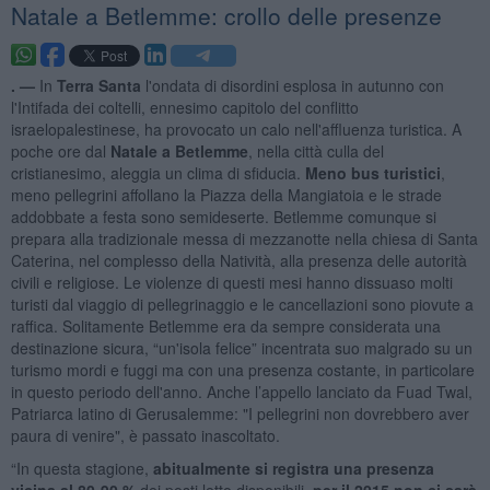
Natale a Betlemme: crollo delle presenze
. —
In
Terra Santa
l'ondata di disordini esplosa in autunno con
l'Intifada dei coltelli, ennesimo capitolo del conflitto
israelopalestinese, ha provocato un calo nell'affluenza turistica. A
poche ore dal
Natale a Betlemme
, nella città culla del
cristianesimo, aleggia un clima di sfiducia.
Meno bus turistici
,
meno pellegrini affollano la Piazza della Mangiatoia e le strade
addobbate a festa sono semideserte. Betlemme comunque si
prepara alla tradizionale messa di mezzanotte nella chiesa di Santa
Caterina, nel complesso della Natività, alla presenza delle autorità
civili e religiose. Le violenze di questi mesi hanno dissuaso molti
turisti dal viaggio di pellegrinaggio e le cancellazioni sono piovute a
raffica. Solitamente Betlemme era da sempre considerata una
destinazione sicura, “un'isola felice” incentrata suo malgrado su un
turismo mordi e fuggi ma con una presenza costante, in particolare
in questo periodo dell'anno. Anche l’appello lanciato da Fuad Twal,
Patriarca latino di Gerusalemme: "I pellegrini non dovrebbero aver
paura di venire", è passato inascoltato.
“In questa stagione,
abitualmente si registra una presenza
vicina al 80-90 %
dei posti letto disponibili,
per il 2015 non ci sarà