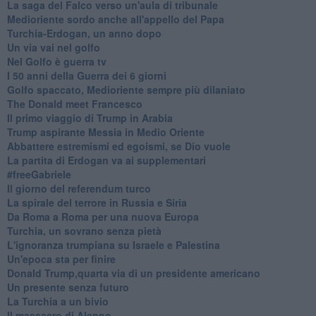
La saga del Falco verso un'aula di tribunale
Medioriente sordo anche all'appello del Papa
Turchia-Erdogan, un anno dopo
Un via vai nel golfo
Nel Golfo è guerra tv
I 50 anni della Guerra dei 6 giorni
Golfo spaccato, Medioriente sempre più dilaniato
The Donald meet Francesco
Il primo viaggio di Trump in Arabia
Trump aspirante Messia in Medio Oriente
Abbattere estremismi ed egoismi, se Dio vuole
La partita di Erdogan va ai supplementari
#freeGabriele
Il giorno del referendum turco
La spirale del terrore in Russia e Siria
Da Roma a Roma per una nuova Europa
Turchia, un sovrano senza pietà
L'ignoranza trumpiana su Israele e Palestina
Un'epoca sta per finire
Donald Trump,quarta via di un presidente americano
Un presente senza futuro
La Turchia a un bivio
Il massacro di Aleppo