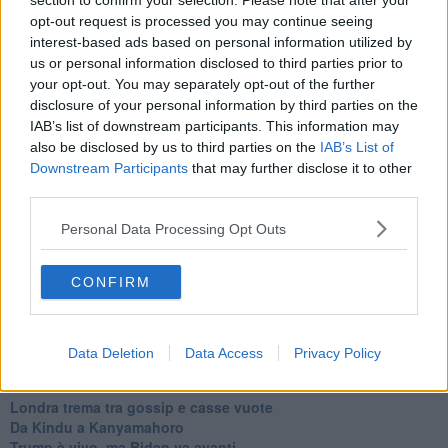
section to confirm your selection. Please note that after your
Johnson, da Trump a Biden alla Brexit
opt-out request is processed you may continue seeing
L'AUKUS e il Quad
interest-based ads based on personal information utilized by
Biden, primo presidente USA non in guerra
us or personal information disclosed to third parties prior to
Papa Bergoglio vedrà Viktor Orbán
your opt-out. You may separately opt-out of the further
Bennet, un giorno in attesa di Biden
Il ritorno dei talebani
disclosure of your personal information by third parties on the
​La lenta agonia del Libano
IAB’s list of downstream participants. This information may
Sudafrica, è allarme alimentare
also be disclosed by us to third parties on the
IAB’s List of
Usa di nuovo al centro della geopolitica internazionale
Downstream Participants
that may further disclose it to other
L’appuntamento di Israele con il cambiamento
third parties.
La farsa delle elezioni in Siria
In Medioriente non ci sono favole, solo realtà
Personal Data Processing Opt Outs
Biden chiama ma Netanyahu non risponde
Niente di nuovo in Medioriente
CONFIRM
La forza di Boris Johnson
Biden nuovo alleato armeno contro la Turchia
Mar Mediterraneo cimitero silente
Richiami neo ottomani, la Francia guarda sospetta
Data Deletion
Data Access
Privacy Policy
Israele ultima curva a destra
Israele al voto: il Re sarà morto o vivo?
Londra trema tra gossip e casse vuote
Da Kindu a Kanyamahoro
Trump è vivo, ma Biden va avanti