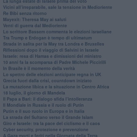
La lunga estate di Israele prima del voto
Vicini all’irreparabile, sale la tensione in Medioriente
Re Bibi senza ritorno
Mayexit: Theresa May ai saluti
Venti di guerra dal Medioriente
Lo scrittore Bassem commenta le elezioni israeliane
Tra Trump e Erdogan è tempo di ultimatum
Strada in salita per la May tra Londra e Bruxelles
Riflessioni dopo il viaggio di Salvini in Israele
Israele: resa di Hamas e dimissioni del ministro
10 anni fa la scomparsa di Padre Michele Piccirilli
In Brasile è il momento della verità
Lo spettro delle elezioni anticipate regna in UK
Grecia fuori dalla crisi, countdown iniziato
La mutazione libica e la situazione in Centro Africa
18 luglio, il giorno di Mandela
Il Papa a Bari: il dialogo sfida l’intolleranza
Il Mondiale in Russia e il ruolo di Putin
Putin e il suo ruolo in Europa e in Italia
La strada del Sultano verso il Grande Islam
Giro e Israele: tra la pace del ciclismo e il caos
Cyber security, protezione e prevenzione
A Gaza morti e feriti nella Giornata della Terra