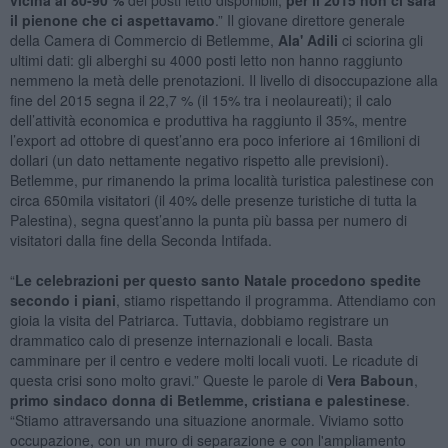
il pienone che ci aspettavamo
.” Il giovane direttore generale
della Camera di Commercio di Betlemme,
Ala' Adili
ci sciorina gli
ultimi dati: gli alberghi su 4000 posti letto non hanno raggiunto
nemmeno la metà delle prenotazioni. Il livello di disoccupazione alla
fine del 2015 segna il 22,7 % (il 15% tra i neolaureati); il calo
dell’attività economica e produttiva ha raggiunto il 35%, mentre
l’export ad ottobre di quest’anno era poco inferiore ai 16milioni di
dollari (un dato nettamente negativo rispetto alle previsioni).
Betlemme, pur rimanendo la prima località turistica palestinese con
circa 650mila visitatori (il 40% delle presenze turistiche di tutta la
Palestina), segna quest’anno la punta più bassa per numero di
visitatori dalla fine della Seconda Intifada.
“
Le celebrazioni per questo santo Natale procedono spedite
secondo i piani
, stiamo rispettando il programma. Attendiamo con
gioia la visita del Patriarca. Tuttavia, dobbiamo registrare un
drammatico calo di presenze internazionali e locali. Basta
camminare per il centro e vedere molti locali vuoti. Le ricadute di
questa crisi sono molto gravi.” Queste le parole di
Vera Baboun
,
primo sindaco donna di Betlemme, cristiana e palestinese
.
“Stiamo attraversando una situazione anormale. Viviamo sotto
occupazione, con un muro di separazione e con l'ampliamento