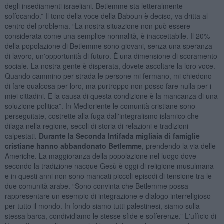
degli insediamenti israeliani. Betlemme sta letteralmente
soffocando.” Il tono della voce della Baboun è deciso, va dritta al
centro del problema. “La nostra situazione non può essere
considerata come una semplice normalità, è inaccettabile. Il 20%
della popolazione di Betlemme sono giovani, senza una speranza
di lavoro, un'opportunità di futuro. È una dimensione di scoramento
sociale. La nostra gente è disperata, dovete ascoltare la loro voce.
Quando cammino per strada le persone mi fermano, mi chiedono
di fare qualcosa per loro, ma purtroppo non posso fare nulla per i
miei cittadini. E la causa di questa condizione è la mancanza di una
soluzione politica”. In Medioriente le comunità cristiane sono
perseguitate, costrette alla fuga dall'integralismo islamico che
dilaga nella regione, secoli di storia di relazioni e tradizioni
calpestati.
Durante la Seconda Intifada migliaia di famiglie
cristiane hanno abbandonato Betlemme
, prendendo la via delle
Americhe. La maggioranza della popolazione nel luogo dove
secondo la tradizione nacque Gesù è oggi di religione musulmana
e in questi anni non sono mancati piccoli episodi di tensione tra le
due comunità arabe. “Sono convinta che Betlemme possa
rappresentare un esempio di integrazione e dialogo interreligioso
per tutto il mondo. In fondo siamo tutti palestinesi, siamo sulla
stessa barca, condividiamo le stesse sfide e sofferenze.” L'ufficio di