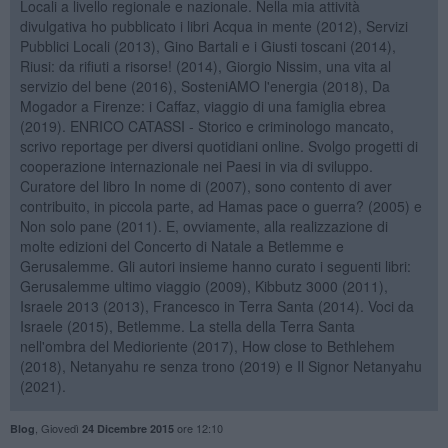
Locali a livello regionale e nazionale. Nella mia attività
divulgativa ho pubblicato i libri Acqua in mente (2012), Servizi
Pubblici Locali (2013), Gino Bartali e i Giusti toscani (2014),
Riusi: da rifiuti a risorse! (2014), Giorgio Nissim, una vita al
servizio del bene (2016), SosteniAMO l'energia (2018), Da
Mogador a Firenze: i Caffaz, viaggio di una famiglia ebrea
(2019). ENRICO CATASSI - Storico e criminologo mancato,
scrivo reportage per diversi quotidiani online. Svolgo progetti di
cooperazione internazionale nei Paesi in via di sviluppo.
Curatore del libro In nome di (2007), sono contento di aver
contribuito, in piccola parte, ad Hamas pace o guerra? (2005) e
Non solo pane (2011). E, ovviamente, alla realizzazione di
molte edizioni del Concerto di Natale a Betlemme e
Gerusalemme. Gli autori insieme hanno curato i seguenti libri:
Gerusalemme ultimo viaggio (2009), Kibbutz 3000 (2011),
Israele 2013 (2013), Francesco in Terra Santa (2014). Voci da
Israele (2015), Betlemme. La stella della Terra Santa
nell'ombra del Medioriente (2017), How close to Bethlehem
(2018), Netanyahu re senza trono (2019) e Il Signor Netanyahu
(2021).
,
Giovedì
ore 12:10
Blog
24 Dicembre 2015