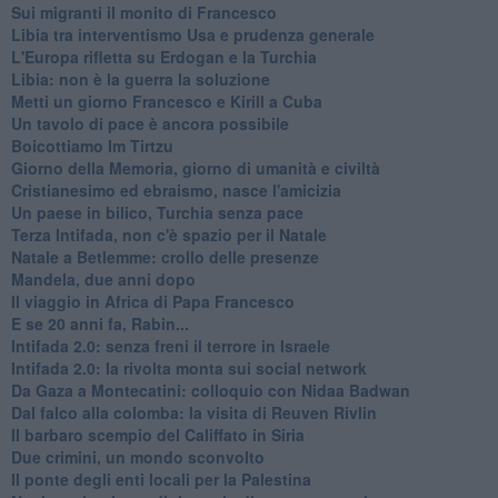
Sui migranti il monito di Francesco
Libia tra interventismo Usa e prudenza generale
L'Europa rifletta su Erdogan e la Turchia
Libia: non è la guerra la soluzione
Metti un giorno Francesco e Kirill a Cuba
Un tavolo di pace è ancora possibile
Boicottiamo Im Tirtzu
Giorno della Memoria, giorno di umanità e civiltà
Cristianesimo ed ebraismo, nasce l'amicizia
Un paese in bilico, Turchia senza pace
Terza Intifada, non c'è spazio per il Natale
Natale a Betlemme: crollo delle presenze
Mandela, due anni dopo
Il viaggio in Africa di Papa Francesco
E se 20 anni fa, Rabin...
Intifada 2.0: senza freni il terrore in Israele
Intifada 2.0: la rivolta monta sui social network
Da Gaza a Montecatini: colloquio con Nidaa Badwan
Dal falco alla colomba: la visita di Reuven Rivlin
Il barbaro scempio del Califfato in Siria
Due crimini, un mondo sconvolto
Il ponte degli enti locali per la Palestina