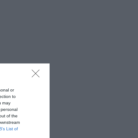
sonal or
ection to
ou may
 personal
out of the
 downstream
B’s List of