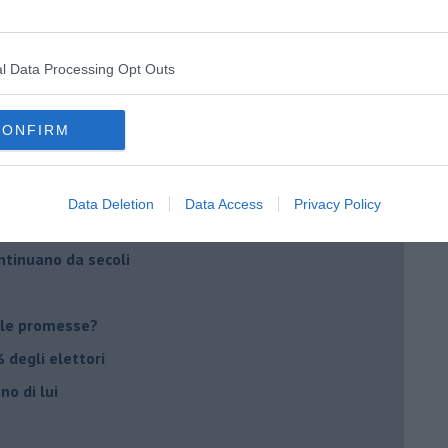
imenticare
il futuro di Erdoğan
l Data Processing Opt Outs
stra israeliana
le
CONFIRM
o complicato
Data Deletion
Data Access
Privacy Policy
suna emergenza
ontinuano da secoli
le promesse?
 degli elettori
no di lui