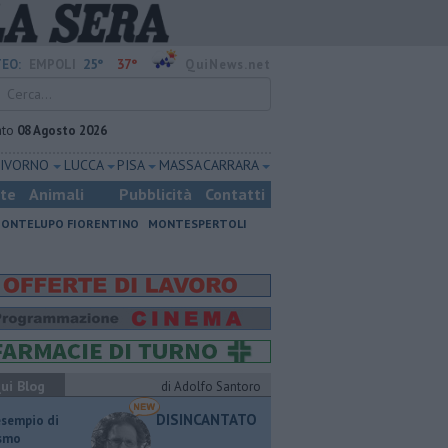
25°
37°
EO:
EMPOLI
QuiNews.net
ato
08 Agosto 2026
LIVORNO
LUCCA
PISA
MASSA CARRARA
ste
Animali
Pubblicità
Contatti
ONTELUPO FIORENTINO
MONTESPERTOLI
ui Blog
di Adolfo Santoro
DISINCANTATO
esempio di
ismo