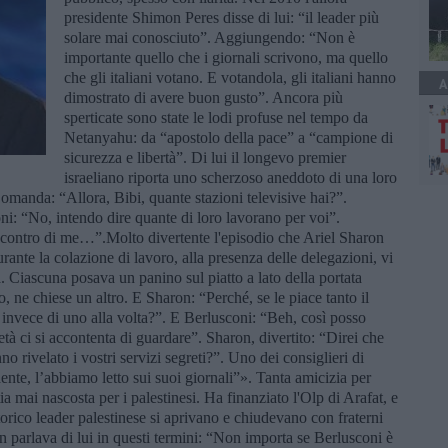
presidente Shimon Peres disse di lui: “il leader più
solare mai conosciuto”. Aggiungendo: “Non è
importante quello che i giornali scrivono, ma quello
che gli italiani votano. E votandola, gli italiani hanno
A
dimostrato di avere buon gusto”. Ancora più
sperticate sono state le lodi profuse nel tempo da
Netanyahu: da “apostolo della pace” a “campione di
sicurezza e libertà”. Di lui il longevo premier
israeliano riporta uno scherzoso aneddoto di una loro
omanda: “Allora, Bibi, quante stazioni televisive hai?”.
oni: “No, intendo dire quante di loro lavorano per voi”.
 contro di me…”.Molto divertente l'episodio che Ariel Sharon
rante la colazione di lavoro, alla presenza delle delegazioni, vi
 Ciascuna posava un panino sul piatto a lato della portata
, ne chiese un altro. E Sharon: “Perché, se le piace tanto il
 invece di uno alla volta?”. E Berlusconi: “Beh, così posso
età ci si accontenta di guardare”. Sharon, divertito: “Direi che
o rivelato i vostri servizi segreti?”. Uno dei consiglieri di
ente, l’abbiamo letto sui suoi giornali”». Tanta amicizia per
a mai nascosta per i palestinesi. Ha finanziato l'Olp di Arafat, e
torico leader palestinese si aprivano e chiudevano con fraterni
 parlava di lui in questi termini: “Non importa se Berlusconi è