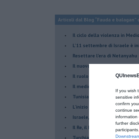
Articoli dal Blog “Fauda e balagan” 
Il ciclo della violenza in Medi
L'11 settembre di Israele è in
Resettare l’era di Netanyahu
​Il nuovo corso dell’era di Erd
Il ruolo delle diplomazie nei c
QUInewsE
Il medioriente di Silvio
If you wish 
Tunisia rischiosa e strategica 
sensitive in
confirm you
L'inizio del “secolo della Turc
continue se
Israele, deciderà il borsone d
information 
further disc
Il Re, il Primo Ministro, il Sin
participants
Downstream 
Turchia al voto, Erdogan in bil