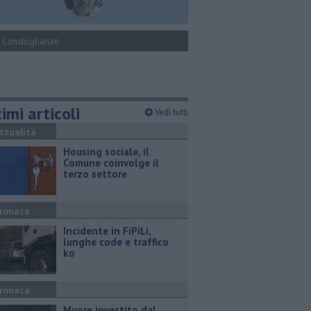
Condoglianze
imi articoli
Vedi tutti
ttualità
​Housing sociale, il
Comune coinvolge il
terzo settore
ronaca
Incidente in FiPiLi,
lunghe code e traffico
ko
ronaca
Muore investito dal