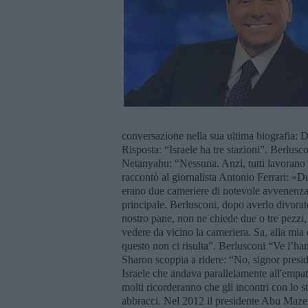
conversazione nella sua ultima biografia: D
Risposta: “Israele ha tre stazioni”. Berlusc
Netanyahu: “Nessuna. Anzi, tutti lavorano
raccontò al giornalista Antonio Ferrari: «Du
erano due cameriere di notevole avvenenza.
principale. Berlusconi, dopo averlo divorato
nostro pane, non ne chiede due o tre pezzi,
vedere da vicino la cameriera. Sa, alla mia 
questo non ci risulta”. Berlusconi “Ve l’hann
Sharon scoppia a ridere: “No, signor presid
Israele che andava parallelamente all'empati
molti ricorderanno che gli incontri con lo s
abbracci. Nel 2012 il presidente Abu Mazen