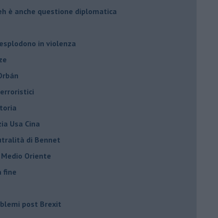
leh è anche questione diplomatica
 esplodono in violenza
ze
 Orbán
rroristici
toria
zia Usa Cina
tralità di Bennet
l Medio Oriente
a fine
roblemi post Brexit