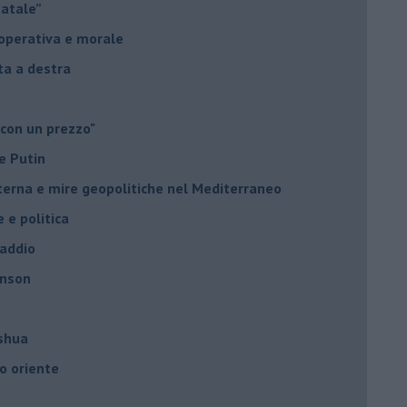
Natale”
à operativa e morale
sta a destra
 con un prezzo"
e Putin
nterna e mire geopolitiche nel Mediterraneo
e e politica
 addio
hnson
oshua
o oriente