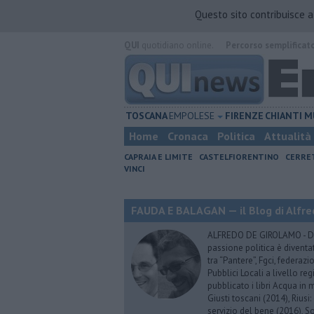
Questo sito contribuisce 
QUI
quotidiano online.
Percorso semplificat
TOSCANA
EMPOLESE
FIRENZE
CHIANTI
M
Home
Cronaca
Politica
Attualità
CAPRAIA E LIMITE
CASTELFIORENTINO
CERRE
VINCI
FAUDA E BALAGAN — il Blog di Alfre
ALFREDO DE GIROLAMO - Dopo
passione politica è diventa
tra “Pantere”, Fgci, federazi
Pubblici Locali a livello re
pubblicato i libri Acqua in m
Giusti toscani (2014), Riusi:
servizio del bene (2016), S