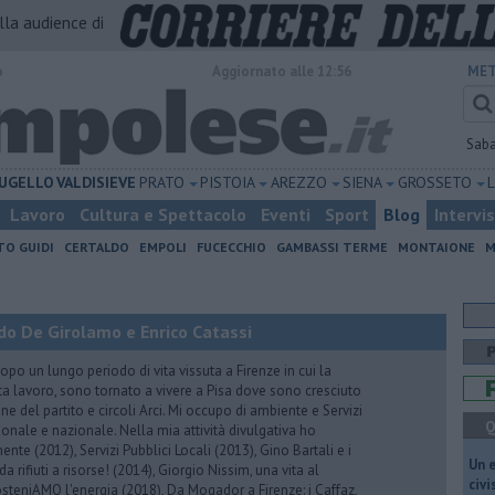
alla audience di
o
Aggiornato alle 12:56
MET
Sab
UGELLO
VALDISIEVE
PRATO
PISTOIA
AREZZO
SIENA
GROSSETO
Lavoro
Cultura e Spettacolo
Eventi
Sport
Blog
Intervi
TO GUIDI
CERTALDO
EMPOLI
FUCECCHIO
GAMBASSI TERME
MONTAIONE
M
do De Girolamo e Enrico Catassi
 un lungo periodo di vita vissuta a Firenze in cui la
ta lavoro, sono tornato a vivere a Pisa dove sono cresciuto
one del partito e circoli Arci. Mi occupo di ambiente e Servizi
Q
gionale e nazionale. Nella mia attività divulgativa ho
ente (2012), Servizi Pubblici Locali (2013), Gino Bartali e i
​Un 
 da rifiuti a risorse! (2014), Giorgio Nissim, una vita al
civ
osteniAMO l'energia (2018), Da Mogador a Firenze: i Caffaz,