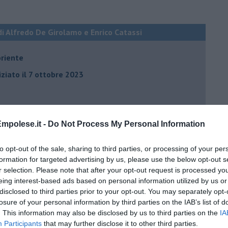
di Alfredo De Girolamo e Enrico Catassi
oriente
iziato il 7 ottobre 2023
ogan
onflitti
mpolese.it -
Do Not Process My Personal Information
to opt-out of the sale, sharing to third parties, or processing of your per
per l'Italia
formation for targeted advertising by us, please use the below opt-out s
r selection. Please note that after your opt-out request is processed y
hia”
eing interest-based ads based on personal information utilized by us or
ella spesa
disclosed to third parties prior to your opt-out. You may separately opt-
losure of your personal information by third parties on the IAB’s list of
daco e la Brexit
. This information may also be disclosed by us to third parties on the
IA
Participants
that may further disclose it to other third parties.
ico