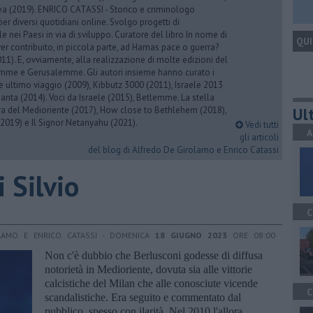
rea (2019). ENRICO CATASSI - Storico e criminologo
er diversi quotidiani online. Svolgo progetti di
 nei Paesi in via di sviluppo. Curatore del libro In nome di
QUI
er contribuito, in piccola parte, ad Hamas pace o guerra?
1). E, ovviamente, alla realizzazione di molte edizioni del
emme e Gerusalemme. Gli autori insieme hanno curato i
 ultimo viaggio (2009), Kibbutz 3000 (2011), Israele 2013
Santa (2014). Voci da Israele (2015), Betlemme. La stella
Ult
ra del Medioriente (2017), How close to Bethlehem (2018),
2019) e Il Signor Netanyahu (2021).
Vedi tutti
A
gli articoli
del blog di Alfredo De Girolamo e Enrico Catassi
i Silvio
C
LAMO E ENRICO CATASSI - DOMENICA
18 GIUGNO 2023
ORE 08:00
Non c'è dubbio che Berlusconi godesse di diffusa
notorietà in Medioriente, dovuta sia alle vittorie
calcistiche del Milan che alle conosciute vicende
C
scandalistiche. Era seguito e commentato dal
pubblico, spesso con ilarità. Nel 2010 l'allora