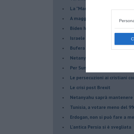
La "Marcia dei vivi" per non d
A maggio le urne decideranno 
Persona
Biden ha fatto infuriare la de
Israele rischia una guerra civi
Bufera sull'immigrazione
Netanyahu a Roma, un viaggi
Per Sunak niente crisi e nes
Le persecuzioni ai cristiani c
Le crisi post Brexit
Netanyahu saprà mantenere 
Tunisia, a votare meno del 9%
Erdogan, non si può fare a me
L'antica Persia si è svegliata