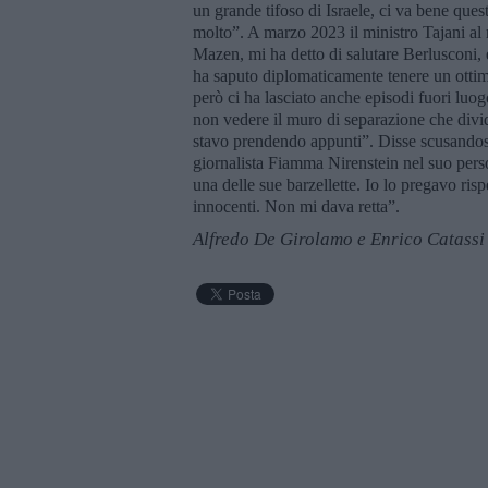
un grande tifoso di Israele, ci va bene quest
molto”. A marzo 2023 il ministro Tajani al 
Mazen, mi ha detto di salutare Berlusconi,
ha saputo diplomaticamente tenere un ottim
però ci ha lasciato anche episodi fuori luogo
non vedere il muro di separazione che divid
stavo prendendo appunti”. Disse scusandosi
giornalista Fiamma Nirenstein nel suo pers
una delle sue barzellette. Io lo pregavo ris
innocenti. Non mi dava retta”.
Alfredo De Girolamo e Enrico Catassi