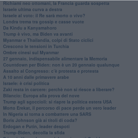
Richiami neo ottomani, la Francia guarda sospetta
Israele ultima curva a destra
Israele al voto: il Re sarà morto o vivo?
Londra trema tra gossip e casse vuote
Da Kindu a Kanyamahoro
Trump è vivo, ma Biden va avanti
Myanmar e Thailandia, colpi di Stato ciclici
Crescono le tensioni in Turchia
Ombre cinesi sul Myanmar
27 gennaio, indispensabile alimentare la Memoria
Countdown per Biden: non è un 20 gennaio qualunque
Assalto al Congresso: c’è protesta e protesta
A 10 anni dalle primavere arabe
Israele: è crisi politica
Zaki resta in carcere: perchè non si riesce a liberare?
Bilancio: Europa alla prova del nove
Trump agli sgoccioli: si riapre la politica estera USA
Morto Erekat, il percorso di pace perde un vero leader
In Nigeria si torna a combattere una SARS
Boris Johnson già ai titoli di coda?
Erdogan e Putin, leader despoti
Trump-Biden, decolla la sfida