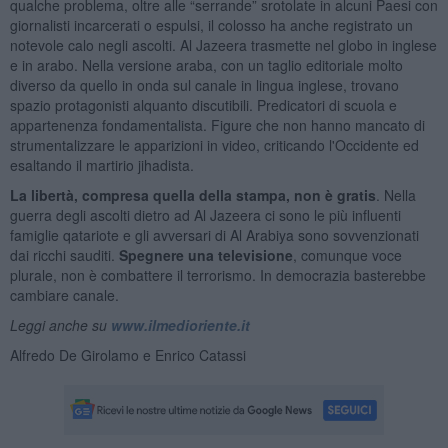
qualche problema, oltre alle “serrande” srotolate in alcuni Paesi con
giornalisti incarcerati o espulsi, il colosso ha anche registrato un
notevole calo negli ascolti. Al Jazeera trasmette nel globo in inglese
e in arabo. Nella versione araba, con un taglio editoriale molto
diverso da quello in onda sul canale in lingua inglese, trovano
spazio protagonisti alquanto discutibili. Predicatori di scuola e
appartenenza fondamentalista. Figure che non hanno mancato di
strumentalizzare le apparizioni in video, criticando l'Occidente ed
esaltando il martirio jihadista.
La libertà, compresa quella della stampa, non è gratis
. Nella
guerra degli ascolti dietro ad Al Jazeera ci sono le più influenti
famiglie qatariote e gli avversari di Al Arabiya sono sovvenzionati
dai ricchi sauditi.
Spegnere una televisione
, comunque voce
plurale, non è combattere il terrorismo. In democrazia basterebbe
cambiare canale.
Leggi anche su
www.ilmedioriente.it
Alfredo De Girolamo e Enrico Catassi