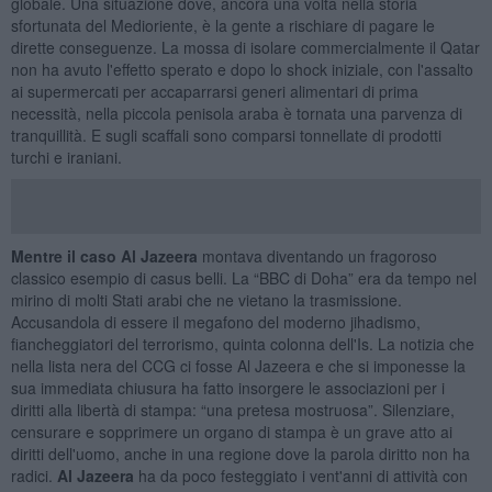
globale. Una situazione dove, ancora una volta nella storia
sfortunata del Medioriente, è la gente a rischiare di pagare le
dirette conseguenze. La mossa di isolare commercialmente il Qatar
non ha avuto l'effetto sperato e dopo lo shock iniziale, con l'assalto
ai supermercati per accaparrarsi generi alimentari di prima
necessità, nella piccola penisola araba è tornata una parvenza di
tranquillità. E sugli scaffali sono comparsi tonnellate di prodotti
turchi e iraniani.
Mentre il caso Al Jazeera
montava diventando un fragoroso
classico esempio di casus belli. La “BBC di Doha” era da tempo nel
mirino di molti Stati arabi che ne vietano la trasmissione.
Accusandola di essere il megafono del moderno jihadismo,
fiancheggiatori del terrorismo, quinta colonna dell'Is. La notizia che
nella lista nera del CCG ci fosse Al Jazeera e che si imponesse la
sua immediata chiusura ha fatto insorgere le associazioni per i
diritti alla libertà di stampa: “una pretesa mostruosa”. Silenziare,
censurare e sopprimere un organo di stampa è un grave atto ai
diritti dell'uomo, anche in una regione dove la parola diritto non ha
radici.
Al Jazeera
ha da poco festeggiato i vent'anni di attività con