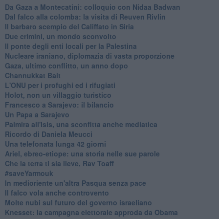
Da Gaza a Montecatini: colloquio con Nidaa Badwan
Dal falco alla colomba: la visita di Reuven Rivlin
Il barbaro scempio del Califfato in Siria
Due crimini, un mondo sconvolto
Il ponte degli enti locali per la Palestina
Nucleare iraniano, diplomazia di vasta proporzione
Gaza, ultimo conflitto, un anno dopo
Channukkat Bait
L'ONU per i profughi ed i rifugiati
Holot, non un villaggio turistico
Francesco a Sarajevo: il bilancio
Un Papa a Sarajevo
Palmira all'Isis, una sconfitta anche mediatica
Ricordo di Daniela Meucci
​Una telefonata lunga 42 giorni
​Ariel, ebreo-etiope: una storia nelle sue parole
Che la terra ti sia lieve, Rav Toaff
​#saveYarmouk
​In medioriente un'altra Pasqua senza pace
​Il falco vola anche controvento
Molte nubi sul futuro del governo israeliano
Knesset: la campagna elettorale approda da Obama