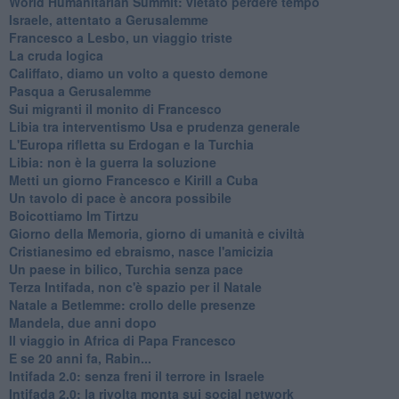
World Humanitarian Summit: vietato perdere tempo
Israele, attentato a Gerusalemme
Francesco a Lesbo, un viaggio triste
La cruda logica
Califfato, diamo un volto a questo demone
Pasqua a Gerusalemme
Sui migranti il monito di Francesco
Libia tra interventismo Usa e prudenza generale
L'Europa rifletta su Erdogan e la Turchia
Libia: non è la guerra la soluzione
Metti un giorno Francesco e Kirill a Cuba
Un tavolo di pace è ancora possibile
Boicottiamo Im Tirtzu
Giorno della Memoria, giorno di umanità e civiltà
Cristianesimo ed ebraismo, nasce l'amicizia
Un paese in bilico, Turchia senza pace
Terza Intifada, non c'è spazio per il Natale
Natale a Betlemme: crollo delle presenze
Mandela, due anni dopo
Il viaggio in Africa di Papa Francesco
E se 20 anni fa, Rabin...
Intifada 2.0: senza freni il terrore in Israele
Intifada 2.0: la rivolta monta sui social network