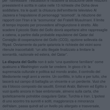
per “raffreddare” l'escalation e ristabilire la situazione delle relazioni
preesistenti è scritta in calce nelle 13 richieste che Doha deve
soddisfare, tra le quali: la chiusura dell'emittente televisivo Al
Jazeera e l'espulsione di personaggi “scomodi”, la riduzione dei
rapporti con l'Iran e la “scomunica” dei Fratelli Musulmani. Il limite
di tempo imposto per provvedere all'ingiunzione è stretto. Allo
scadere il piccolo Stato del Golfo dovrà aspettarsi altre rappresaglie
a catena, a partire dalla probabile espulsione del Qatar dal
Consiglio di cooperazione del Golfo (CCG), opzione sollevata da
Riyad. Ovviamente da parte qatariota le richieste dei vicini sono
ritenute inaccettabili: “un atto illegale finalizzato a limitare la
sovranità, nazionale ed estera, del Qatar”.
La disputa del Golfo
non è solo “una questione familiare” come
qualcuno a Washington vuole far credere. In gioco c'è: la
supremazia culturale e politica sul mondo arabo, il controllo del
Medioriente negli anni a venire. Un conflitto, in tutto e per tutto, che
lascerà sul campo di battaglia un vincente e un perdente. Vuoi che
sia il blocco composto dai sauditi, Emirati Arabi, Bahrein ed Egitto o
vuoi quello ancora in fase embrionale, almeno sulla carta, che
ipoteticamente potrebbe coagulare Qatar, Turchia e Iran. L'ipotesi
di uno scontro tra sunniti e sciiti, maggioranza e minoranza
dell'islam, passa quindi ad un livello più allargato e trasversale,