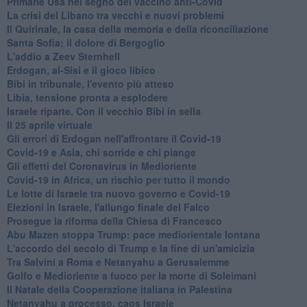
Primarie Usa nel segno del vaccino anti-Covid
La crisi del Libano tra vecchi e nuovi problemi
Il Quirinale, la casa della memoria e della riconciliazione
Santa Sofia: il dolore di Bergoglio
L'addio a ​Zeev Sternhell
Erdogan, al-Sisi e il gioco libico
Bibi in tribunale, l'evento più atteso
Libia, tensione pronta a esplodere
Israele riparte. Con il vecchio Bibi in sella
Il 25 aprile virtuale
Gli errori di Erdogan nell'affrontare il Covid-19
Covid-19 e Asia, chi sorride e chi piange
Gli effetti del Coronavirus in Medioriente
Covid-19 in Africa, un rischio per tutto il mondo
Le lotte di Israele tra nuovo governo e Covid-19
Elezioni in Israele, l'allungo finale del Falco
Prosegue la riforma della Chiesa di Francesco
Abu Mazen stoppa Trump: pace mediorientale lontana
L'accordo del secolo di Trump e la fine di un'amicizia
Tra Salvini a Roma e Netanyahu a Gerusalemme
Golfo e Medioriente a fuoco per la morte di Soleimani
Il Natale della Cooperazione italiana in Palestina
Netanyahu a processo, caos Israele