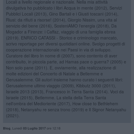
Locali a livello regionale e nazionale. Nella mia attività
divulgativa ho pubblicato i libri Acqua in mente (2012), Servizi
Pubblici Locali (2013), Gino Bartali e i Giusti toscani (2014),
Riusi: da rifiuti a risorse! (2014), Giorgio Nissim, una vita al
servizio del bene (2016), SosteniAMO l'energia (2018), Da
Mogador a Firenze: i Caffaz, viaggio di una famiglia ebrea
(2019). ENRICO CATASSI - Storico e criminologo mancato,
scrivo reportage per diversi quotidiani online. Svolgo progetti di
cooperazione internazionale nei Paesi in via di sviluppo.
Curatore del libro In nome di (2007), sono contento di aver
contribuito, in piccola parte, ad Hamas pace o guerra? (2005) e
Non solo pane (2011). E, ovviamente, alla realizzazione di
molte edizioni del Concerto di Natale a Betlemme e
Gerusalemme. Gli autori insieme hanno curato i seguenti libri:
Gerusalemme ultimo viaggio (2009), Kibbutz 3000 (2011),
Israele 2013 (2013), Francesco in Terra Santa (2014). Voci da
Israele (2015), Betlemme. La stella della Terra Santa
nell'ombra del Medioriente (2017), How close to Bethlehem
(2018), Netanyahu re senza trono (2019) e Il Signor Netanyahu
(2021).
,
Lunedì
ore 12:18
Blog
03 Luglio 2017