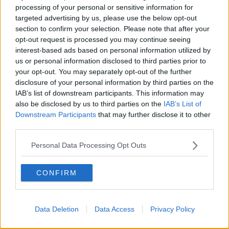
processing of your personal or sensitive information for
Cipro, un ponte dove si mischiano le culture
targeted advertising by us, please use the below opt-out
Una vigilia di Natale per un nuovo Rais
section to confirm your selection. Please note that after your
La questione israelo-palestinese ignorata dal G20
Erdogan continua a sfidare l'Occidente
opt-out request is processed you may continue seeing
Libano, collasso economico e guerra civile
interest-based ads based on personal information utilized by
Johnson, da Trump a Biden alla Brexit
us or personal information disclosed to third parties prior to
L'AUKUS e il Quad
your opt-out. You may separately opt-out of the further
Biden, primo presidente USA non in guerra
disclosure of your personal information by third parties on the
Papa Bergoglio vedrà Viktor Orbán
IAB’s list of downstream participants. This information may
Bennet, un giorno in attesa di Biden
also be disclosed by us to third parties on the
IAB’s List of
Il ritorno dei talebani
Downstream Participants
that may further disclose it to other
​La lenta agonia del Libano
third parties.
Sudafrica, è allarme alimentare
Usa di nuovo al centro della geopolitica internazionale
Personal Data Processing Opt Outs
L’appuntamento di Israele con il cambiamento
La farsa delle elezioni in Siria
In Medioriente non ci sono favole, solo realtà
CONFIRM
Biden chiama ma Netanyahu non risponde
Niente di nuovo in Medioriente
La forza di Boris Johnson
Data Deletion
Data Access
Privacy Policy
Biden nuovo alleato armeno contro la Turchia
Mar Mediterraneo cimitero silente