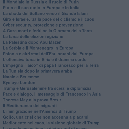
Il Mondiale in Russia e il ruolo di Putin
Putin e il suo ruolo in Europa e in Italia
La strada del Sultano verso il Grande Islam
Giro e Israele: tra la pace del ciclismo e il caos
Cyber security, protezione e prevenzione
A Gaza morti e feriti nella Giornata della Terra
La farsa delle elezioni egiziane
La Palestina dopo Abu Mazen
La Serbia e il Montenegro in Europa
Polonia e altri stati dell'Est lontani dall'Europa
L'offensiva turca in Siria e il dramma curdo
L’impegno “laico” di papa Francesco per la Terra
La Tunisia dopo la primavera araba
Natale a Betlemme
Bye bye London
Trump e Gerusalemme tra screzi e diplomazia
Pace e dialogo, il messaggio di Francesco in Asia
Theresa May alla prova Brexit
Il Mediterraneo dei migranti
L'immigrazione nell'America di Trump
Golfo, una crisi che non accenna a placarsi
Medioriente nel caos, la visione globale di Trump
La strada per evitare le distruzioni di massa