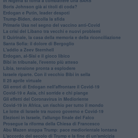
In Nigeria si torna a combattere una SARS
Boris Johnson già ai titoli di coda?
Erdogan e Putin, leader despoti
Trump-Biden, decolla la sfida
Primarie Usa nel segno del vaccino anti-Covid
La crisi del Libano tra vecchi e nuovi problemi
Il Quirinale, la casa della memoria e della riconciliazione
Santa Sofia: il dolore di Bergoglio
L'addio a ​Zeev Sternhell
Erdogan, al-Sisi e il gioco libico
Bibi in tribunale, l'evento più atteso
Libia, tensione pronta a esplodere
Israele riparte. Con il vecchio Bibi in sella
Il 25 aprile virtuale
Gli errori di Erdogan nell'affrontare il Covid-19
Covid-19 e Asia, chi sorride e chi piange
Gli effetti del Coronavirus in Medioriente
Covid-19 in Africa, un rischio per tutto il mondo
Le lotte di Israele tra nuovo governo e Covid-19
Elezioni in Israele, l'allungo finale del Falco
Prosegue la riforma della Chiesa di Francesco
Abu Mazen stoppa Trump: pace mediorientale lontana
L'accordo del secolo di Trump e la fine di un'amicizia