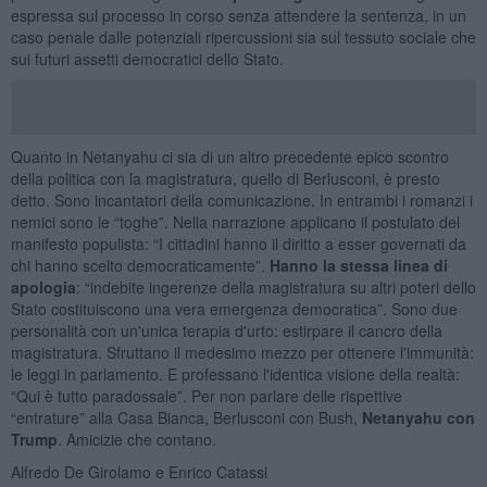
espressa sul processo in corso senza attendere la sentenza, in un
caso penale dalle potenziali ripercussioni sia sul tessuto sociale che
sui futuri assetti democratici dello Stato.
Quanto in Netanyahu ci sia di un altro precedente epico scontro
della politica con la magistratura, quello di Berlusconi, è presto
detto. Sono incantatori della comunicazione. In entrambi i romanzi i
nemici sono le “toghe”. Nella narrazione applicano il postulato del
manifesto populista: “I cittadini hanno il diritto a esser governati da
chi hanno scelto democraticamente”.
Hanno la stessa linea di
apologia
: “indebite ingerenze della magistratura su altri poteri dello
Stato costituiscono una vera emergenza democratica”. Sono due
personalità con un'unica terapia d'urto: estirpare il cancro della
magistratura. Sfruttano il medesimo mezzo per ottenere l'immunità:
le leggi in parlamento. E professano l'identica visione della realtà:
“Qui è tutto paradossale”. Per non parlare delle rispettive
“entrature” alla Casa Bianca, Berlusconi con Bush,
Netanyahu con
Trump
. Amicizie che contano.
Alfredo De Girolamo e Enrico Catassi