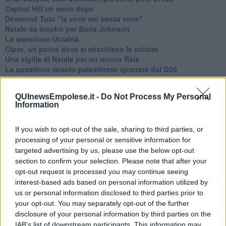
Capitol Hill un anno dopo
Desmond Tutu "la voce dei senza voce"
Natale da incubo per Boris Johnson
La questione Ucraina
Cipro, un ponte dove si mischiano le culture
Una vigilia di Natale per un nuovo Rais
La questione israelo-palestinese ignorata dal G20
Erdogan continua a sfidare l'Occidente
Libano, collasso economico e guerra civile
QUInewsEmpolese.it -
Do Not Process My Personal
Johnson, da Trump a Biden alla Brexit
Information
L'AUKUS e il Quad
Biden, primo presidente USA non in guerra
Papa Bergoglio vedrà Viktor Orbán
If you wish to opt-out of the sale, sharing to third parties, or
Bennet, un giorno in attesa di Biden
processing of your personal or sensitive information for
Il ritorno dei talebani
targeted advertising by us, please use the below opt-out
​La lenta agonia del Libano
section to confirm your selection. Please note that after your
Sudafrica, è allarme alimentare
opt-out request is processed you may continue seeing
Usa di nuovo al centro della geopolitica internazionale
interest-based ads based on personal information utilized by
L’appuntamento di Israele con il cambiamento
us or personal information disclosed to third parties prior to
La farsa delle elezioni in Siria
your opt-out. You may separately opt-out of the further
In Medioriente non ci sono favole, solo realtà
disclosure of your personal information by third parties on the
Biden chiama ma Netanyahu non risponde
IAB’s list of downstream participants. This information may