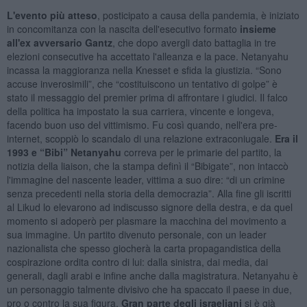
L'evento più atteso
, posticipato a causa della pandemia, è iniziato
in concomitanza con la nascita dell'esecutivo formato
insieme
all'ex avversario Gantz
, che dopo avergli dato battaglia in tre
elezioni consecutive ha accettato l'alleanza e la pace. Netanyahu
incassa la maggioranza nella Knesset e sfida la giustizia. “Sono
accuse inverosimili”, che “costituiscono un tentativo di golpe” è
stato il messaggio del premier prima di affrontare i giudici. Il falco
della politica ha impostato la sua carriera, vincente e longeva,
facendo buon uso del vittimismo. Fu così quando, nell'era pre-
internet, scoppiò lo scandalo di una relazione extraconiugale.
Era il
1993 e “Bibi” Netanyahu
correva per le primarie del partito, la
notizia della liaison, che la stampa definì il “Bibigate”, non intaccò
l'immagine del nascente leader, vittima a suo dire: “di un crimine
senza precedenti nella storia della democrazia”. Alla fine gli iscritti
al Likud lo elevarono ad indiscusso signore della destra, e da quel
momento si adoperò per plasmare la macchina del movimento a
sua immagine. Un partito divenuto personale, con un leader
nazionalista che spesso giocherà la carta propagandistica della
cospirazione ordita contro di lui: dalla sinistra, dai media, dai
generali, dagli arabi e infine anche dalla magistratura. Netanyahu è
un personaggio talmente divisivo che ha spaccato il paese in due,
pro o contro la sua figura.
Gran parte degli israeliani
si è già