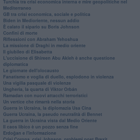
Turchia tra crisi economica interna e mire geopolitiche nel
Mediterraneo
GB tra crisi economica, sociale e politica
Biden in Medioriente, nessun addio
È calato il sipario su Boris Johnson
Confini di morte
Riflessioni con Abraham Yehoshua
La missione di Draghi in medio oriente
Il giubileo di Elisabetta
L'uccisione di Shireen Abu Akleh è anche questione
diplomatica
Le giornate dell'olocausto
Fanatismo e voglia di duello, esplodono in violenza
Una vigilia pasquale di violenze
Ungheria, la quarta di Viktor Orbán
Ramadan con nuovi attacchi terroristici
Un vertice che rimarrà nella storia
Guerra in Ucraina, la diplomazia Usa Cina
Guerra Ucraina, la pseudo neutralità di Bennet
La guerra in Ucraina vista dal Medio Oriente
​Il caos libico è un pozzo senza fine
Erdoğan e l'informazione
Crisi Corona, crisi Johnson, problemi post Brexit