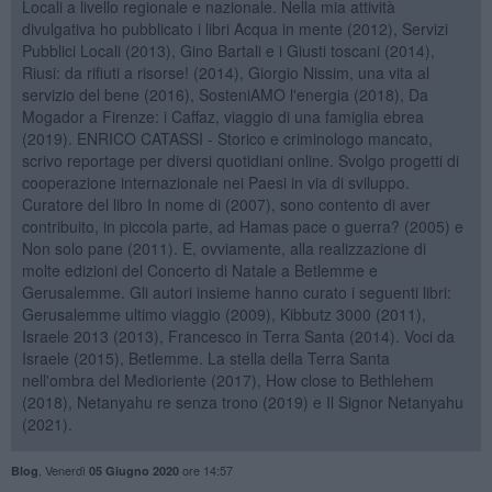
Locali a livello regionale e nazionale. Nella mia attività
divulgativa ho pubblicato i libri Acqua in mente (2012), Servizi
Pubblici Locali (2013), Gino Bartali e i Giusti toscani (2014),
Riusi: da rifiuti a risorse! (2014), Giorgio Nissim, una vita al
servizio del bene (2016), SosteniAMO l'energia (2018), Da
Mogador a Firenze: i Caffaz, viaggio di una famiglia ebrea
(2019). ENRICO CATASSI - Storico e criminologo mancato,
scrivo reportage per diversi quotidiani online. Svolgo progetti di
cooperazione internazionale nei Paesi in via di sviluppo.
Curatore del libro In nome di (2007), sono contento di aver
contribuito, in piccola parte, ad Hamas pace o guerra? (2005) e
Non solo pane (2011). E, ovviamente, alla realizzazione di
molte edizioni del Concerto di Natale a Betlemme e
Gerusalemme. Gli autori insieme hanno curato i seguenti libri:
Gerusalemme ultimo viaggio (2009), Kibbutz 3000 (2011),
Israele 2013 (2013), Francesco in Terra Santa (2014). Voci da
Israele (2015), Betlemme. La stella della Terra Santa
nell'ombra del Medioriente (2017), How close to Bethlehem
(2018), Netanyahu re senza trono (2019) e Il Signor Netanyahu
(2021).
,
Venerdì
ore 14:57
Blog
05 Giugno 2020