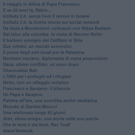
Il viaggio in Africa di Papa Francesco
E se 20 anni fa, Rabin...
Intifada 2.0: senza freni il terrore in Israele
Intifada 2.0: la rivolta monta sui social network
Da Gaza a Montecatini: colloquio con Nidaa Badwan
Dal falco alla colomba: la visita di Reuven Rivlin
Il barbaro scempio del Califfato in Siria
Due crimini, un mondo sconvolto
Il ponte degli enti locali per la Palestina
Nucleare iraniano, diplomazia di vasta proporzione
Gaza, ultimo conflitto, un anno dopo
Channukkat Bait
L'ONU per i profughi ed i rifugiati
Holot, non un villaggio turistico
Francesco a Sarajevo: il bilancio
Un Papa a Sarajevo
Palmira all'Isis, una sconfitta anche mediatica
Ricordo di Daniela Meucci
​Una telefonata lunga 42 giorni
​Ariel, ebreo-etiope: una storia nelle sue parole
Che la terra ti sia lieve, Rav Toaff
​#saveYarmouk