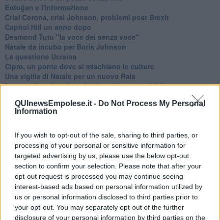
Erdoğan e l'informazione
Crisi Corona, crisi Johnson, problemi post Brexit
Capitol Hill un anno dopo
Desmond Tutu "la voce dei senza voce"
Natale da incubo per Boris Johnson
La questione Ucraina
Cipro, un ponte dove si mischiano le culture
Una vigilia di Natale per un nuovo Rais
La questione israelo-palestinese ignorata dal G20
Erdogan continua a sfidare l'Occidente
QUInewsEmpolese.it -
Do Not Process My Personal
Libano, collasso economico e guerra civile
Information
Johnson, da Trump a Biden alla Brexit
L'AUKUS e il Quad
Biden, primo presidente USA non in guerra
If you wish to opt-out of the sale, sharing to third parties, or
Papa Bergoglio vedrà Viktor Orbán
processing of your personal or sensitive information for
Bennet, un giorno in attesa di Biden
targeted advertising by us, please use the below opt-out
Il ritorno dei talebani
section to confirm your selection. Please note that after your
​La lenta agonia del Libano
opt-out request is processed you may continue seeing
Sudafrica, è allarme alimentare
interest-based ads based on personal information utilized by
Usa di nuovo al centro della geopolitica internazionale
us or personal information disclosed to third parties prior to
L’appuntamento di Israele con il cambiamento
your opt-out. You may separately opt-out of the further
La farsa delle elezioni in Siria
disclosure of your personal information by third parties on the