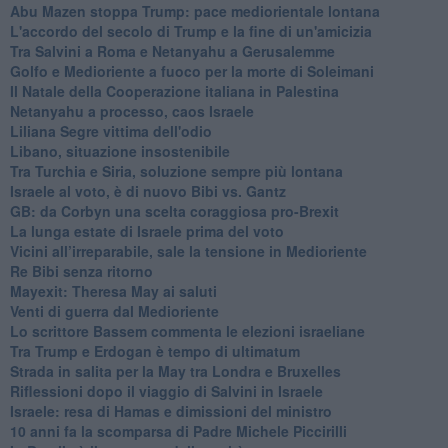
Abu Mazen stoppa Trump: pace mediorientale lontana
L'accordo del secolo di Trump e la fine di un'amicizia
Tra Salvini a Roma e Netanyahu a Gerusalemme
Golfo e Medioriente a fuoco per la morte di Soleimani
Il Natale della Cooperazione italiana in Palestina
Netanyahu a processo, caos Israele
Liliana Segre vittima dell'odio
Libano, situazione insostenibile
Tra Turchia e Siria, soluzione sempre più lontana
Israele al voto, è di nuovo Bibi vs. Gantz
GB: da Corbyn una scelta coraggiosa pro-Brexit
La lunga estate di Israele prima del voto
Vicini all’irreparabile, sale la tensione in Medioriente
Re Bibi senza ritorno
Mayexit: Theresa May ai saluti
Venti di guerra dal Medioriente
Lo scrittore Bassem commenta le elezioni israeliane
Tra Trump e Erdogan è tempo di ultimatum
Strada in salita per la May tra Londra e Bruxelles
Riflessioni dopo il viaggio di Salvini in Israele
Israele: resa di Hamas e dimissioni del ministro
10 anni fa la scomparsa di Padre Michele Piccirilli