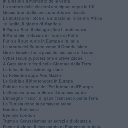
In Brasile è il momento della verità
Lo spettro delle elezioni anticipate regna in UK
Grecia fuori dalla crisi, countdown iniziato
La mutazione libica e la situazione in Centro Africa
18 luglio, il giorno di Mandela
Il Papa a Bari: il dialogo sfida l’intolleranza
Il Mondiale in Russia e il ruolo di Putin
Putin e il suo ruolo in Europa e in Italia
La strada del Sultano verso il Grande Islam
Giro e Israele: tra la pace del ciclismo e il caos
Cyber security, protezione e prevenzione
A Gaza morti e feriti nella Giornata della Terra
La farsa delle elezioni egiziane
La Palestina dopo Abu Mazen
La Serbia e il Montenegro in Europa
Polonia e altri stati dell'Est lontani dall'Europa
L'offensiva turca in Siria e il dramma curdo
L’impegno “laico” di papa Francesco per la Terra
La Tunisia dopo la primavera araba
Natale a Betlemme
Bye bye London
Trump e Gerusalemme tra screzi e diplomazia
Pace e dialogo, il messaggio di Francesco in Asia