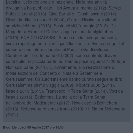
Locali a livello regionale e nazionale. Nella mia attività
divulgativa ho pubblicato i libri Acqua in mente (2012), Servizi
Pubblici Locali (2013), Gino Bartali e i Giusti toscani (2014),
Riusi: da rifiuti a risorse! (2014), Giorgio Nissim, una vita al
servizio del bene (2016), SosteniAMO l'energia (2018), Da
Mogador a Firenze: i Caffaz, viaggio di una famiglia ebrea
(2019). ENRICO CATASSI - Storico e criminologo mancato,
scrivo reportage per diversi quotidiani online. Svolgo progetti di
cooperazione internazionale nei Paesi in via di sviluppo.
Curatore del libro In nome di (2007), sono contento di aver
contribuito, in piccola parte, ad Hamas pace o guerra? (2005) e
Non solo pane (2011). E, ovviamente, alla realizzazione di
molte edizioni del Concerto di Natale a Betlemme e
Gerusalemme. Gli autori insieme hanno curato i seguenti libri:
Gerusalemme ultimo viaggio (2009), Kibbutz 3000 (2011),
Israele 2013 (2013), Francesco in Terra Santa (2014). Voci da
Israele (2015), Betlemme. La stella della Terra Santa
nell'ombra del Medioriente (2017), How close to Bethlehem
(2018), Netanyahu re senza trono (2019) e Il Signor Netanyahu
(2021).
,
Mercoledì
ore 16:05
Blog
05 Aprile 2017