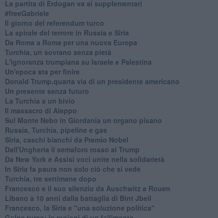
La partita di Erdogan va ai supplementari
#freeGabriele
Il giorno del referendum turco
La spirale del terrore in Russia e Siria
Da Roma a Roma per una nuova Europa
Turchia, un sovrano senza pietà
L'ignoranza trumpiana su Israele e Palestina
Un'epoca sta per finire
Donald Trump,quarta via di un presidente americano
Un presente senza futuro
La Turchia a un bivio
Il massacro di Aleppo
Sul Monte Nebo in Giordania un organo pisano
Russia, Turchia, pipeline e gas
Siria, caschi bianchi da Premio Nobel
Dall'Ungheria il semaforo rosso ai Trump
Da New York e Assisi voci unite nella solidarietà
In Siria fa paura non solo ciò che si vede
Turchia, tre settimane dopo
Francesco e il suo silenzio da Auschwitz a Rouen
Libano a 10 anni dalla battaglia di Bint Jbeil
Francesco, la Siria e "una soluzione politica"
Golpe turco: le ragioni di un fallimento