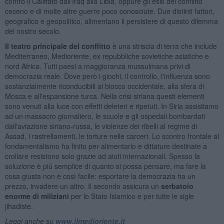
contro il Califfato dall'Iraq alla Libia, oppure gli esiti del conflitto
ceceno e di molte altre guerre poco conosciute. Due distinti fattori,
geografico e geopolitico, alimentano il persistere di questo dilemma
del nostro secolo.
Il teatro principale del conflitto
è una striscia di terra che include
Mediterraneo, Medioriente, ex repubbliche sovietiche asiatiche e
nord Africa. Tutti paesi a maggioranza mussulmana privi di
democrazia reale. Dove però i giochi, il controllo, l'influenza sono
sostanzialmente riconducibili al blocco occidentale, alla sfera di
Mosca e all'espansione turca. Nella crisi siriana questi elementi
sono venuti alla luce con effetti deleteri e ripetuti. In Siria assistiamo
ad un massacro giornaliero, le scuole e gli ospedali bombardati
dall'aviazione siriano-russa, le violenze dei ribelli al regime di
Assad, i rastrellamenti, le torture nelle carceri. Lo scontro frontale al
fondamentalismo ha finito per alimentarlo e dittature destinate a
crollare resistono solo grazie ad aiuti internazionali. Spesso la
soluzione è più semplice di quanto si possa pensare, ma fare la
cosa giusta non è così facile: esportare la democrazia ha un
prezzo, invadere un altro. Il secondo assicura un
serbatoio
enorme di miliziani
per lo Stato Islamico e per tutte le sigle
jihadiste.
Leggi anche su
www.ilmedioriente.it