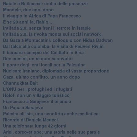
Natale a Betlemme: crollo delle presenze
Mandela, due anni dopo
Il viaggio in Africa di Papa Francesco
E se 20 anni fa, Rabin...
Intifada 2.0: senza freni il terrore in Israele
Intifada 2.0: la rivolta monta sui social network
Da Gaza a Montecatini: colloquio con Nidaa Badwan
Dal falco alla colomba: la visita di Reuven Rivlin
Il barbaro scempio del Califfato in Siria
Due crimini, un mondo sconvolto
Il ponte degli enti locali per la Palestina
Nucleare iraniano, diplomazia di vasta proporzione
Gaza, ultimo conflitto, un anno dopo
Channukkat Bait
L'ONU per i profughi ed i rifugiati
Holot, non un villaggio turistico
Francesco a Sarajevo: il bilancio
Un Papa a Sarajevo
Palmira all'Isis, una sconfitta anche mediatica
Ricordo di Daniela Meucci
​Una telefonata lunga 42 giorni
​Ariel, ebreo-etiope: una storia nelle sue parole