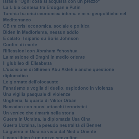
Israele "Ogni cosa si acquista con un prezzo"
La Libia contesa tra Erdogan e Putin
Turchia tra crisi economica interna e mire geopolitiche nel
Mediterraneo
GB tra crisi economica, sociale e politica
Biden in Medioriente, nessun addio
È calato il sipario su Boris Johnson
Confini di morte
Riflessioni con Abraham Yehoshua
La missione di Draghi in medio oriente
Il giubileo di Elisabetta
L'uccisione di Shireen Abu Akleh è anche questione
diplomatica
Le giornate dell'olocausto
Fanatismo e voglia di duello, esplodono in violenza
Una vigilia pasquale di violenze
Ungheria, la quarta di Viktor Orbán
Ramadan con nuovi attacchi terroristici
Un vertice che rimarrà nella storia
Guerra in Ucraina, la diplomazia Usa Cina
Guerra Ucraina, la pseudo neutralità di Bennet
La guerra in Ucraina vista dal Medio Oriente
​Il caos libico è un pozzo senza fine