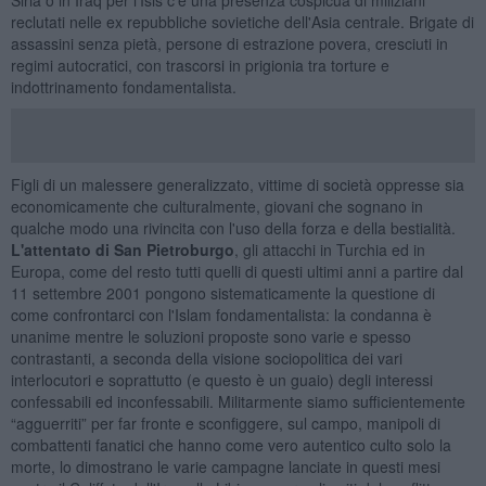
reclutati nelle ex repubbliche sovietiche dell'Asia centrale. Brigate di
assassini senza pietà, persone di estrazione povera, cresciuti in
regimi autocratici, con trascorsi in prigionia tra torture e
indottrinamento fondamentalista.
Figli di un malessere generalizzato, vittime di società oppresse sia
economicamente che culturalmente, giovani che sognano in
qualche modo una rivincita con l'uso della forza e della bestialità.
L'attentato di San Pietroburgo
, gli attacchi in Turchia ed in
Europa, come del resto tutti quelli di questi ultimi anni a partire dal
11 settembre 2001 pongono sistematicamente la questione di
come confrontarci con l'Islam fondamentalista: la condanna è
unanime mentre le soluzioni proposte sono varie e spesso
contrastanti, a seconda della visione sociopolitica dei vari
interlocutori e soprattutto (e questo è un guaio) degli interessi
confessabili ed inconfessabili. Militarmente siamo sufficientemente
“agguerriti” per far fronte e sconfiggere, sul campo, manipoli di
combattenti fanatici che hanno come vero autentico culto solo la
morte, lo dimostrano le varie campagne lanciate in questi mesi