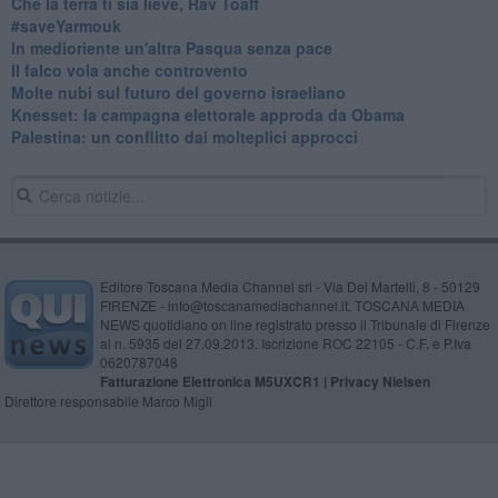
Che la terra ti sia lieve, Rav Toaff
​#saveYarmouk
​In medioriente un'altra Pasqua senza pace
​Il falco vola anche controvento
Molte nubi sul futuro del governo israeliano
Knesset: la campagna elettorale approda da Obama
Palestina: un conflitto dai molteplici approcci
Editore Toscana Media Channel srl - Via Dei Martelli, 8 - 50129
FIRENZE - info@toscanamediachannel.it. TOSCANA MEDIA
NEWS quotidiano on line registrato presso il Tribunale di Firenze
al n. 5935 del 27.09.2013. Iscrizione ROC 22105 - C.F. e P.Iva
0620787048
Fatturazione Elettronica M5UXCR1 |
Privacy Nielsen
Direttore responsabile Marco Migli
Powered by
Aperion.it