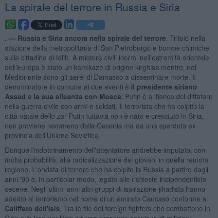
La spirale del terrore in Russia e Siria
. —
Russia e Siria ancora nella spirale del terrore
. Tritolo nella
stazione della metropolitana di San Pietroburgo e bombe chimiche
sulla cittadina di Idlib. A mietere civili inermi nell'estremità orientale
dell'Europa è stato un kamikaze di origine kirghisa mentre, nel
Medioriente sono gli aerei di Damasco a disseminare morte. Il
denominatore in comune ai due eventi è
il presidente siriano
Assad e la sua alleanza con Mosca
: Putin è al fianco del dittatore
nella guerra civile con armi e soldati. Il terrorista che ha colpito la
città natale dello zar Putin tuttavia non è nato e cresciuto in Siria,
non proviene nemmeno dalla Cecenia ma da una sperduta ex
provincia dell'Unione Sovietica.
Dunque l'indottrinamento dell'attentatore andrebbe imputato, con
molta probabilità, alla radicalizzazione dei giovani in quella remota
regione. L'ondata di terrore che ha colpito la Russia a partire dagli
anni '90 è, in particolar modo, legata alle richieste indipendentiste
cecene. Negli ultimi anni altri gruppi di ispirazione jihadista hanno
aderito al terrorismo nel nome di un emirato Caucaso conforme al
Califfato dell'Isis
. Tra le file dei foreign fighters che combattono in
Siria o in Iraq per l'Isis c'è una presenza cospicua di miliziani