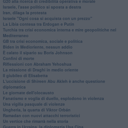
G20 alla ricerca di credibilità operativa e morale
Israele, l'asse politico si sposta a destra
Iran, dilaga la protesta
Israele "Ogni cosa si acquista con un prezzo"
La Libia contesa tra Erdogan e Putin
Turchia tra crisi economica interna e mire geopolitiche nel
Mediterraneo
GB tra crisi economica, sociale e politica
Biden in Medioriente, nessun addio
È calato il sipario su Boris Johnson
Confini di morte
Riflessioni con Abraham Yehoshua
La missione di Draghi in medio oriente
Il giubileo di Elisabetta
L'uccisione di Shireen Abu Akleh è anche questione
diplomatica
Le giornate dell'olocausto
Fanatismo e voglia di duello, esplodono in violenza
Una vigilia pasquale di violenze
Ungheria, la quarta di Viktor Orbán
Ramadan con nuovi attacchi terroristici
Un vertice che rimarrà nella storia
Guerra in Ucraina, la diplomazia Usa Cina