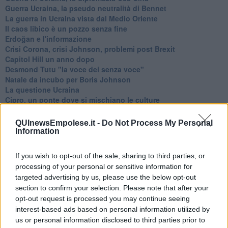
Guerra Ucraina, la pseudo neutralità di Bennet
La guerra in Ucraina vista dal Medio Oriente
​Il caos libico è un pozzo senza fine
Erdoğan e l'informazione
Crisi Corona, crisi Johnson, problemi post Brexit
Capitol Hill un anno dopo
Desmond Tutu "la voce dei senza voce"
Natale da incubo per Boris Johnson
La questione Ucraina
Cipro, un ponte dove si mischiano le culture
Una vigilia di Natale per un nuovo Rais
La questione israelo-palestinese ignorata dal G20
QUInewsEmpolese.it -
Do Not Process My Personal
Erdogan continua a sfidare l'Occidente
Information
Libano, collasso economico e guerra civile
Johnson, da Trump a Biden alla Brexit
If you wish to opt-out of the sale, sharing to third parties, or
L'AUKUS e il Quad
processing of your personal or sensitive information for
Biden, primo presidente USA non in guerra
targeted advertising by us, please use the below opt-out
Papa Bergoglio vedrà Viktor Orbán
section to confirm your selection. Please note that after your
Bennet, un giorno in attesa di Biden
opt-out request is processed you may continue seeing
Il ritorno dei talebani
interest-based ads based on personal information utilized by
​La lenta agonia del Libano
us or personal information disclosed to third parties prior to
Sudafrica, è allarme alimentare