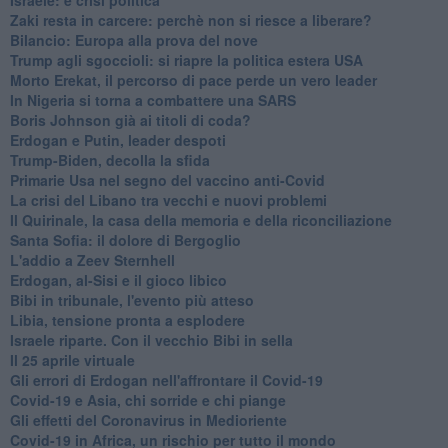
Zaki resta in carcere: perchè non si riesce a liberare?
Bilancio: Europa alla prova del nove
Trump agli sgoccioli: si riapre la politica estera USA
Morto Erekat, il percorso di pace perde un vero leader
In Nigeria si torna a combattere una SARS
Boris Johnson già ai titoli di coda?
Erdogan e Putin, leader despoti
Trump-Biden, decolla la sfida
Primarie Usa nel segno del vaccino anti-Covid
La crisi del Libano tra vecchi e nuovi problemi
Il Quirinale, la casa della memoria e della riconciliazione
Santa Sofia: il dolore di Bergoglio
L'addio a ​Zeev Sternhell
Erdogan, al-Sisi e il gioco libico
Bibi in tribunale, l'evento più atteso
Libia, tensione pronta a esplodere
Israele riparte. Con il vecchio Bibi in sella
Il 25 aprile virtuale
Gli errori di Erdogan nell'affrontare il Covid-19
Covid-19 e Asia, chi sorride e chi piange
Gli effetti del Coronavirus in Medioriente
Covid-19 in Africa, un rischio per tutto il mondo