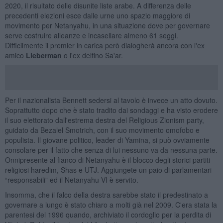
2020, il risultato delle disunite liste arabe. A differenza delle
precedenti elezioni esce dalle urne uno spazio maggiore di
movimento per Netanyahu, in una situazione dove per governare
serve costruire alleanze e incasellare almeno 61 seggi.
Difficilmente il premier in carica però dialogherà ancora con l'ex
amico
Lieberman
o l'ex delfino Sa'ar.
Per il nazionalista Bennett sedersi al tavolo è invece un atto dovuto.
Soprattutto dopo che è stato tradito dai sondaggi e ha visto erodere
il suo elettorato dall'estrema destra del Religious Zionism party,
guidato da Bezalel Smotrich, con il suo movimento omofobo e
populista. Il giovane politico, leader di Yamina, si può ovviamente
consolare per il fatto che senza di lui nessuno va da nessuna parte.
Onnipresente al fianco di Netanyahu è il blocco degli storici partiti
religiosi haredim, Shas e UTJ. Aggiungete un paio di parlamentari
“responsabili” ed il Netanyahu VI è servito.
Insomma, che il falco della destra sarebbe stato il predestinato a
governare a lungo è stato chiaro a molti già nel 2009. C'era stata la
parentesi del 1996 quando, archiviato il cordoglio per la perdita di