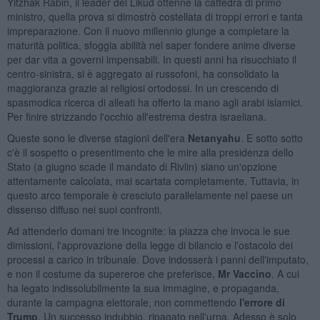
Yitzhak Rabin, il leader del Likud ottenne la cattedra di primo
ministro, quella prova si dimostrò costellata di troppi errori e tanta
impreparazione. Con il nuovo millennio giunge a completare la
maturità politica, sfoggia abilità nel saper fondere anime diverse
per dar vita a governi impensabili. In questi anni ha risucchiato il
centro-sinistra, si è aggregato ai russofoni, ha consolidato la
maggioranza grazie ai religiosi ortodossi. In un crescendo di
spasmodica ricerca di alleati ha offerto la mano agli arabi islamici.
Per finire strizzando l'occhio all'estrema destra israeliana.
Queste sono le diverse stagioni dell'era
Netanyahu
. E sotto sotto
c'è il sospetto o presentimento che le mire alla presidenza dello
Stato (a giugno scade il mandato di Rivlin) siano un'opzione
attentamente calcolata, mai scartata completamente. Tuttavia, in
questo arco temporale è cresciuto parallelamente nel paese un
dissenso diffuso nei suoi confronti.
Ad attenderlo domani tre incognite: la piazza che invoca le sue
dimissioni, l'approvazione della legge di bilancio e l'ostacolo dei
processi a carico in tribunale. Dove indosserà i panni dell'imputato,
e non il costume da supereroe che preferisce,
Mr Vaccino
. A cui
ha legato indissolubilmente la sua immagine, e propaganda,
durante la campagna elettorale, non commettendo
l'errore di
Trump
. Un successo indubbio, ripagato nell'urna. Adesso è solo