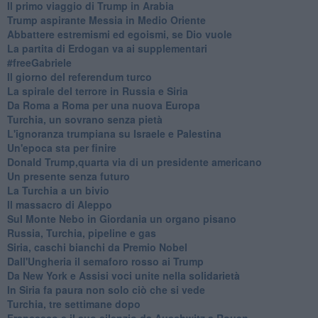
Il primo viaggio di Trump in Arabia
Trump aspirante Messia in Medio Oriente
Abbattere estremismi ed egoismi, se Dio vuole
La partita di Erdogan va ai supplementari
#freeGabriele
Il giorno del referendum turco
La spirale del terrore in Russia e Siria
Da Roma a Roma per una nuova Europa
Turchia, un sovrano senza pietà
L'ignoranza trumpiana su Israele e Palestina
Un'epoca sta per finire
Donald Trump,quarta via di un presidente americano
Un presente senza futuro
La Turchia a un bivio
Il massacro di Aleppo
Sul Monte Nebo in Giordania un organo pisano
Russia, Turchia, pipeline e gas
Siria, caschi bianchi da Premio Nobel
Dall'Ungheria il semaforo rosso ai Trump
Da New York e Assisi voci unite nella solidarietà
In Siria fa paura non solo ciò che si vede
Turchia, tre settimane dopo
Francesco e il suo silenzio da Auschwitz a Rouen