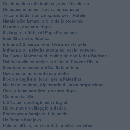
Cristianesimo ed ebraismo, nasce l'amicizia
Un paese in bilico, Turchia senza pace
Terza Intifada, non c'è spazio per il Natale
Natale a Betlemme: crollo delle presenze
Mandela, due anni dopo
Il viaggio in Africa di Papa Francesco
E se 20 anni fa, Rabin...
Intifada 2.0: senza freni il terrore in Israele
Intifada 2.0: la rivolta monta sui social network
Da Gaza a Montecatini: colloquio con Nidaa Badwan
Dal falco alla colomba: la visita di Reuven Rivlin
Il barbaro scempio del Califfato in Siria
Due crimini, un mondo sconvolto
Il ponte degli enti locali per la Palestina
Nucleare iraniano, diplomazia di vasta proporzione
Gaza, ultimo conflitto, un anno dopo
Channukkat Bait
L'ONU per i profughi ed i rifugiati
Holot, non un villaggio turistico
Francesco a Sarajevo: il bilancio
Un Papa a Sarajevo
Palmira all'Isis, una sconfitta anche mediatica