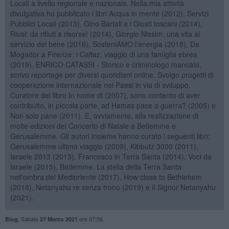
Locali a livello regionale e nazionale. Nella mia attività
divulgativa ho pubblicato i libri Acqua in mente (2012), Servizi
Pubblici Locali (2013), Gino Bartali e i Giusti toscani (2014),
Riusi: da rifiuti a risorse! (2014), Giorgio Nissim, una vita al
servizio del bene (2016), SosteniAMO l'energia (2018), Da
Mogador a Firenze: i Caffaz, viaggio di una famiglia ebrea
(2019). ENRICO CATASSI - Storico e criminologo mancato,
scrivo reportage per diversi quotidiani online. Svolgo progetti di
cooperazione internazionale nei Paesi in via di sviluppo.
Curatore del libro In nome di (2007), sono contento di aver
contribuito, in piccola parte, ad Hamas pace o guerra? (2005) e
Non solo pane (2011). E, ovviamente, alla realizzazione di
molte edizioni del Concerto di Natale a Betlemme e
Gerusalemme. Gli autori insieme hanno curato i seguenti libri:
Gerusalemme ultimo viaggio (2009), Kibbutz 3000 (2011),
Israele 2013 (2013), Francesco in Terra Santa (2014). Voci da
Israele (2015), Betlemme. La stella della Terra Santa
nell'ombra del Medioriente (2017), How close to Bethlehem
(2018), Netanyahu re senza trono (2019) e Il Signor Netanyahu
(2021).
,
Sabato
ore 07:56
Blog
27 Marzo 2021