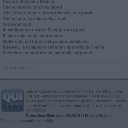
Ricordo di Daniela Meucci
​Una telefonata lunga 42 giorni
​Ariel, ebreo-etiope: una storia nelle sue parole
Che la terra ti sia lieve, Rav Toaff
​#saveYarmouk
​In medioriente un'altra Pasqua senza pace
​Il falco vola anche controvento
Molte nubi sul futuro del governo israeliano
Knesset: la campagna elettorale approda da Obama
Palestina: un conflitto dai molteplici approcci
Editore Toscana Media Channel srl - Via Dei Martelli, 8 - 50129
FIRENZE - info@toscanamediachannel.it. TOSCANA MEDIA
NEWS quotidiano on line registrato presso il Tribunale di Firenze
al n. 5935 del 27.09.2013. Iscrizione ROC 22105 - C.F. e P.Iva
0620787048
Fatturazione Elettronica M5UXCR1 |
Privacy Nielsen
Direttore responsabile Marco Migli