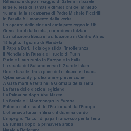
Riflessioni dopo il viaggio di Salvini in Israele
Israele: resa di Hamas e dimissioni del ministro
10 anni fa la scomparsa di Padre Michele Piccirilli
In Brasile è il momento della verità
Lo spettro delle elezioni anticipate regna in UK
Grecia fuori dalla crisi, countdown iniziato
La mutazione libica e la situazione in Centro Africa
18 luglio, il giorno di Mandela
Il Papa a Bari: il dialogo sfida l’intolleranza
Il Mondiale in Russia e il ruolo di Putin
Putin e il suo ruolo in Europa e in Italia
La strada del Sultano verso il Grande Islam
Giro e Israele: tra la pace del ciclismo e il caos
Cyber security, protezione e prevenzione
A Gaza morti e feriti nella Giornata della Terra
La farsa delle elezioni egiziane
La Palestina dopo Abu Mazen
La Serbia e il Montenegro in Europa
Polonia e altri stati dell'Est lontani dall'Europa
L'offensiva turca in Siria e il dramma curdo
L’impegno “laico” di papa Francesco per la Terra
La Tunisia dopo la primavera araba
Natale a Betlemme