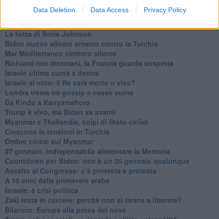
In Medioriente non ci sono favole, solo realtà
Data Deletion
Data Access
Privacy Policy
Biden chiama ma Netanyahu non risponde
Niente di nuovo in Medioriente
La forza di Boris Johnson
Biden nuovo alleato armeno contro la Turchia
Mar Mediterraneo cimitero silente
Richiami neo ottomani, la Francia guarda sospetta
Israele ultima curva a destra
Israele al voto: il Re sarà morto o vivo?
Londra trema tra gossip e casse vuote
Da Kindu a Kanyamahoro
Trump è vivo, ma Biden va avanti
Myanmar e Thailandia, colpi di Stato ciclici
Crescono le tensioni in Turchia
Ombre cinesi sul Myanmar
27 gennaio, indispensabile alimentare la Memoria
Countdown per Biden: non è un 20 gennaio qualunque
Assalto al Congresso: c’è protesta e protesta
A 10 anni dalle primavere arabe
Israele: è crisi politica
Zaki resta in carcere: perchè non si riesce a liberare?
Bilancio: Europa alla prova del nove