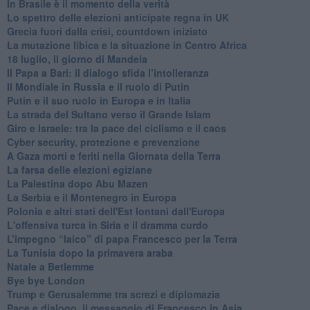
In Brasile è il momento della verità
Lo spettro delle elezioni anticipate regna in UK
Grecia fuori dalla crisi, countdown iniziato
La mutazione libica e la situazione in Centro Africa
18 luglio, il giorno di Mandela
Il Papa a Bari: il dialogo sfida l’intolleranza
Il Mondiale in Russia e il ruolo di Putin
Putin e il suo ruolo in Europa e in Italia
La strada del Sultano verso il Grande Islam
Giro e Israele: tra la pace del ciclismo e il caos
Cyber security, protezione e prevenzione
A Gaza morti e feriti nella Giornata della Terra
La farsa delle elezioni egiziane
La Palestina dopo Abu Mazen
La Serbia e il Montenegro in Europa
Polonia e altri stati dell'Est lontani dall'Europa
L'offensiva turca in Siria e il dramma curdo
L’impegno “laico” di papa Francesco per la Terra
La Tunisia dopo la primavera araba
Natale a Betlemme
Bye bye London
Trump e Gerusalemme tra screzi e diplomazia
Pace e dialogo, il messaggio di Francesco in Asia