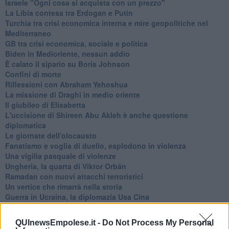
Israele "Ogni cosa si acquista con un prezzo"
La Libia contesa tra Erdogan e Putin
Turchia tra crisi economica interna e mire geopolitiche nel
Mediterraneo
GB tra crisi economica, sociale e politica
Biden in Medioriente, nessun addio
È calato il sipario su Boris Johnson
Confini di morte
Riflessioni con Abraham Yehoshua
La missione di Draghi in medio oriente
Il giubileo di Elisabetta
L'uccisione di Shireen Abu Akleh è anche questione
diplomatica
Le giornate dell'olocausto
Fanatismo e voglia di duello, esplodono in violenza
Una vigilia pasquale di violenze
Ungheria, la quarta di Viktor Orbán
Ramadan con nuovi attacchi terroristici
Un vertice che rimarrà nella storia
Guerra in Ucraina, la diplomazia Usa Cina
Guerra Ucraina, la pseudo neutralità di Bennet
La guerra in Ucraina vista dal Medio Oriente
QUInewsEmpolese.it -
Do Not Process My Personal
​Il caos libico è un pozzo senza fine