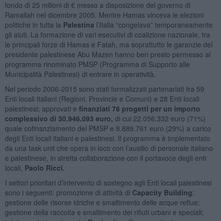
fondo di 25 milioni di € messo a disposizione del governo di
Ramallah nel dicembre 2005. Mentre Hamas vinceva le elezioni
politiche in tutta la
Palestina
l’Italia “congelava” temporaneamente
gli aiuti. La formazione di vari esecutivi di coalizione nazionale, tra
le principali forze di Hamas e Fatah, ma soprattutto le garanzie del
presidente palestinese Abu Mazen hanno ben presto permesso al
programma rinominato PMSP (Programma di Supporto alle
Municipalità Palestinesi) di entrare in operatività.
Nel periodo 2006-2015 sono stati formalizzati partenariati fra 59
Enti locali Italiani (Regioni, Provincie e Comuni) e 28 Enti locali
palestinesi; approvati e
finanziati 76 progetti per un importo
complessivo di 30.946.093 euro,
di cui 22.056.332 euro (71%)
quale cofinanziamento del PMSP e 8.889.761 euro (29%) a carico
degli Enti locali italiani e palestinesi. Il programma è implementato
da una task unit che opera in loco con l’ausilio di personale italiano
e palestinese, in stretta collaborazione con il portavoce degli enti
locali,
Paolo Ricci.
I settori prioritari d’intervento di sostegno agli Enti locali palestinesi
sono i seguenti: promozione di attività di
Capacity Building
;
gestione delle risorse idriche e smaltimento delle acque reflue;
gestione della raccolta e smaltimento dei rifiuti urbani e speciali;