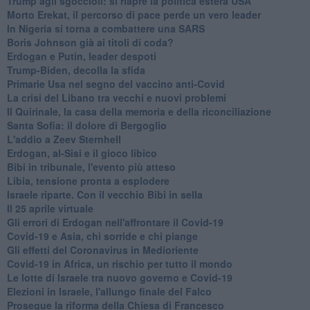
Trump agli sgoccioli: si riapre la politica estera USA
Morto Erekat, il percorso di pace perde un vero leader
In Nigeria si torna a combattere una SARS
Boris Johnson già ai titoli di coda?
Erdogan e Putin, leader despoti
Trump-Biden, decolla la sfida
Primarie Usa nel segno del vaccino anti-Covid
La crisi del Libano tra vecchi e nuovi problemi
Il Quirinale, la casa della memoria e della riconciliazione
Santa Sofia: il dolore di Bergoglio
L'addio a ​Zeev Sternhell
Erdogan, al-Sisi e il gioco libico
Bibi in tribunale, l'evento più atteso
Libia, tensione pronta a esplodere
Israele riparte. Con il vecchio Bibi in sella
Il 25 aprile virtuale
Gli errori di Erdogan nell'affrontare il Covid-19
Covid-19 e Asia, chi sorride e chi piange
Gli effetti del Coronavirus in Medioriente
Covid-19 in Africa, un rischio per tutto il mondo
Le lotte di Israele tra nuovo governo e Covid-19
Elezioni in Israele, l'allungo finale del Falco
Prosegue la riforma della Chiesa di Francesco