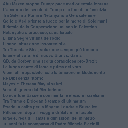
Abu Mazen stoppa Trump: pace mediorientale lontana
L'accordo del secolo di Trump e la fine di un'amicizia
Tra Salvini a Roma e Netanyahu a Gerusalemme
Golfo e Medioriente a fuoco per la morte di Soleimani
Il Natale della Cooperazione italiana in Palestina
Netanyahu a processo, caos Israele
Liliana Segre vittima dell'odio
Libano, situazione insostenibile
Tra Turchia e Siria, soluzione sempre più lontana
Israele al voto, è di nuovo Bibi vs. Gantz
GB: da Corbyn una scelta coraggiosa pro-Brexit
La lunga estate di Israele prima del voto
Vicini all’irreparabile, sale la tensione in Medioriente
Re Bibi senza ritorno
Mayexit: Theresa May ai saluti
Venti di guerra dal Medioriente
Lo scrittore Bassem commenta le elezioni israeliane
Tra Trump e Erdogan è tempo di ultimatum
Strada in salita per la May tra Londra e Bruxelles
Riflessioni dopo il viaggio di Salvini in Israele
Israele: resa di Hamas e dimissioni del ministro
10 anni fa la scomparsa di Padre Michele Piccirilli