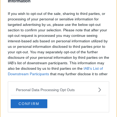
Information
Erdoğan e l'informazione
Crisi Corona, crisi Johnson, problemi post Brexit
If you wish to opt-out of the sale, sharing to third parties, or
Capitol Hill un anno dopo
processing of your personal or sensitive information for
Desmond Tutu "la voce dei senza voce"
targeted advertising by us, please use the below opt-out
Natale da incubo per Boris Johnson
La questione Ucraina
section to confirm your selection. Please note that after your
Cipro, un ponte dove si mischiano le culture
opt-out request is processed you may continue seeing
Una vigilia di Natale per un nuovo Rais
interest-based ads based on personal information utilized by
La questione israelo-palestinese ignorata dal G20
us or personal information disclosed to third parties prior to
Erdogan continua a sfidare l'Occidente
your opt-out. You may separately opt-out of the further
Libano, collasso economico e guerra civile
disclosure of your personal information by third parties on the
Johnson, da Trump a Biden alla Brexit
IAB’s list of downstream participants. This information may
L'AUKUS e il Quad
also be disclosed by us to third parties on the
IAB’s List of
Biden, primo presidente USA non in guerra
Downstream Participants
that may further disclose it to other
Papa Bergoglio vedrà Viktor Orbán
third parties.
Bennet, un giorno in attesa di Biden
Il ritorno dei talebani
Personal Data Processing Opt Outs
​La lenta agonia del Libano
Sudafrica, è allarme alimentare
Usa di nuovo al centro della geopolitica internazionale
CONFIRM
L’appuntamento di Israele con il cambiamento
La farsa delle elezioni in Siria