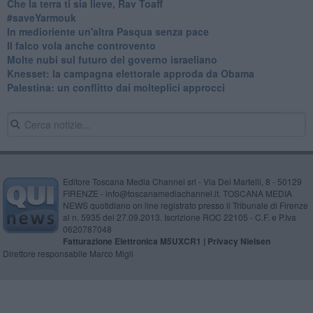
Che la terra ti sia lieve, Rav Toaff
​#saveYarmouk
​In medioriente un'altra Pasqua senza pace
​Il falco vola anche controvento
Molte nubi sul futuro del governo israeliano
Knesset: la campagna elettorale approda da Obama
Palestina: un conflitto dai molteplici approcci
Editore Toscana Media Channel srl - Via Dei Martelli, 8 - 50129
FIRENZE - info@toscanamediachannel.it. TOSCANA MEDIA
NEWS quotidiano on line registrato presso il Tribunale di Firenze
al n. 5935 del 27.09.2013. Iscrizione ROC 22105 - C.F. e P.Iva
0620787048
Fatturazione Elettronica M5UXCR1 |
Privacy Nielsen
Direttore responsabile Marco Migli
Powered by
Aperion.it