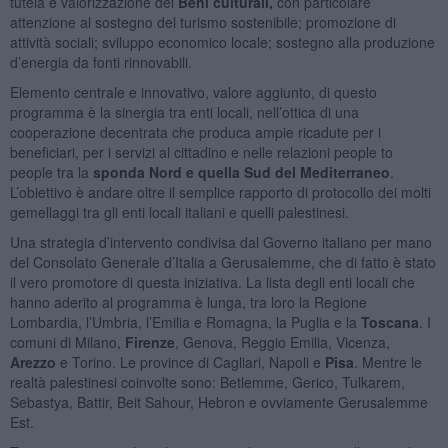
tutela e valorizzazione dei
Beni culturali,
con particolare
attenzione al sostegno del turismo sostenibile; promozione di
attività sociali; sviluppo economico locale; sostegno alla produzione
d’energia da fonti rinnovabili.
Elemento centrale e innovativo, valore aggiunto, di questo
programma è la sinergia tra enti locali, nell’ottica di una
cooperazione decentrata che produca ampie ricadute per i
beneficiari, per i servizi al cittadino e nelle relazioni people to
people tra la
sponda Nord e quella Sud del Mediterraneo
.
L’obiettivo è andare oltre il semplice rapporto di protocollo dei molti
gemellaggi tra gli enti locali italiani e quelli palestinesi.
Una strategia d’intervento condivisa dal Governo italiano per mano
del Consolato Generale d’Italia a Gerusalemme, che di fatto è stato
il vero promotore di questa iniziativa. La lista degli enti locali che
hanno aderito al programma è lunga, tra loro la Regione
Lombardia, l’Umbria, l’Emilia e Romagna, la Puglia e la
Toscana
. I
comuni di Milano,
Firenze
, Genova, Reggio Emilia, Vicenza,
Arezzo
e Torino. Le province di Cagliari, Napoli e
Pisa
. Mentre le
realtà palestinesi coinvolte sono: Betlemme, Gerico, Tulkarem,
Sebastya, Battir, Beit Sahour, Hebron e ovviamente Gerusalemme
Est.