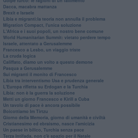
Golpe turco: le ragioni di un fallimento
Dacca, macabra mattanza
Brexit e Israele
Libia e migranti:la teoria non annulla il problema
Migration Compact, l'unica soluzione
L'Africa e i suoi popoli, un nostro bene comune
World Humanitarian Summit: vietato perdere tempo
Israele, attentato a Gerusalemme
Francesco a Lesbo, un viaggio triste
La cruda logica
Califfato, diamo un volto a questo demone
Pasqua a Gerusalemme
Sui migranti il monito di Francesco
Libia tra interventismo Usa e prudenza generale
L'Europa rifletta su Erdogan e la Turchia
Libia: non è la guerra la soluzione
Metti un giorno Francesco e Kirill a Cuba
Un tavolo di pace è ancora possibile
Boicottiamo Im Tirtzu
Giorno della Memoria, giorno di umanità e civiltà
Cristianesimo ed ebraismo, nasce l'amicizia
Un paese in bilico, Turchia senza pace
Terza Intifada, non c'è spazio per il Natale