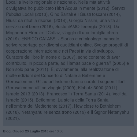
Locali a livello regionale e nazionale. Nella mia attività
divulgativa ho pubblicato i libri Acqua in mente (2012), Servizi
Pubblici Locali (2013), Gino Bartali e i Giusti toscani (2014),
Riusi: da rifiuti a risorse! (2014), Giorgio Nissim, una vita al
servizio del bene (2016), SosteniAMO l'energia (2018), Da
Mogador a Firenze: i Caffaz, viaggio di una famiglia ebrea
(2019). ENRICO CATASSI - Storico e criminologo mancato,
scrivo reportage per diversi quotidiani online. Svolgo progetti di
cooperazione internazionale nei Paesi in via di sviluppo.
Curatore del libro In nome di (2007), sono contento di aver
contribuito, in piccola parte, ad Hamas pace o guerra? (2005) e
Non solo pane (2011). E, ovviamente, alla realizzazione di
molte edizioni del Concerto di Natale a Betlemme e
Gerusalemme. Gli autori insieme hanno curato i seguenti libri:
Gerusalemme ultimo viaggio (2009), Kibbutz 3000 (2011),
Israele 2013 (2013), Francesco in Terra Santa (2014). Voci da
Israele (2015), Betlemme. La stella della Terra Santa
nell'ombra del Medioriente (2017), How close to Bethlehem
(2018), Netanyahu re senza trono (2019) e Il Signor Netanyahu
(2021).
,
Giovedì
ore 13:00
Blog
23 Luglio 2015