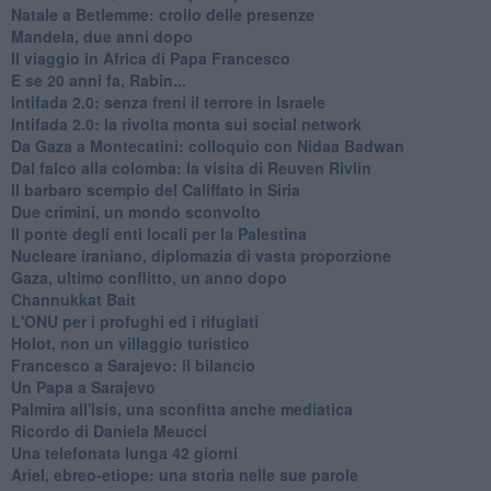
Natale a Betlemme: crollo delle presenze
Mandela, due anni dopo
Il viaggio in Africa di Papa Francesco
E se 20 anni fa, Rabin...
Intifada 2.0: senza freni il terrore in Israele
Intifada 2.0: la rivolta monta sui social network
Da Gaza a Montecatini: colloquio con Nidaa Badwan
Dal falco alla colomba: la visita di Reuven Rivlin
Il barbaro scempio del Califfato in Siria
Due crimini, un mondo sconvolto
Il ponte degli enti locali per la Palestina
Nucleare iraniano, diplomazia di vasta proporzione
Gaza, ultimo conflitto, un anno dopo
Channukkat Bait
L'ONU per i profughi ed i rifugiati
Holot, non un villaggio turistico
Francesco a Sarajevo: il bilancio
Un Papa a Sarajevo
Palmira all'Isis, una sconfitta anche mediatica
Ricordo di Daniela Meucci
​Una telefonata lunga 42 giorni
​Ariel, ebreo-etiope: una storia nelle sue parole