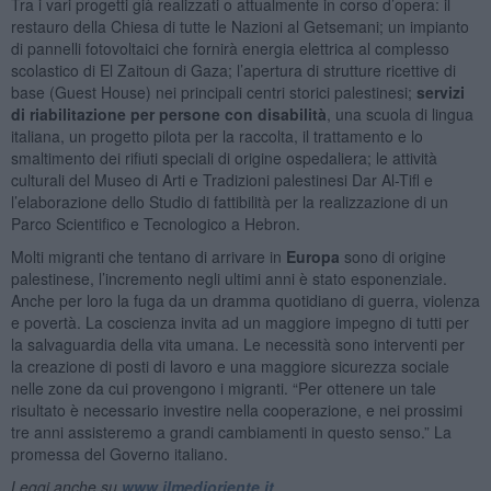
Tra i vari progetti già realizzati o attualmente in corso d’opera: il
restauro della Chiesa di tutte le Nazioni al Getsemani; un impianto
di pannelli fotovoltaici che fornirà energia elettrica al complesso
scolastico di El Zaitoun di Gaza; l’apertura di strutture ricettive di
base (Guest House) nei principali centri storici palestinesi;
servizi
di riabilitazione per persone con disabilità
, una scuola di lingua
italiana, un progetto pilota per la raccolta, il trattamento e lo
smaltimento dei rifiuti speciali di origine ospedaliera; le attività
culturali del Museo di Arti e Tradizioni palestinesi Dar Al-Tifl e
l’elaborazione dello Studio di fattibilità per la realizzazione di un
Parco Scientifico e Tecnologico a Hebron.
Molti migranti che tentano di arrivare in
Europa
sono di origine
palestinese, l’incremento negli ultimi anni è stato esponenziale.
Anche per loro la fuga da un dramma quotidiano di guerra, violenza
e povertà. La coscienza invita ad un maggiore impegno di tutti per
la salvaguardia della vita umana. Le necessità sono interventi per
la creazione di posti di lavoro e una maggiore sicurezza sociale
nelle zone da cui provengono i migranti. “Per ottenere un tale
risultato è necessario investire nella cooperazione, e nei prossimi
tre anni assisteremo a grandi cambiamenti in questo senso.” La
promessa del Governo italiano.
Leggi anche su
www.ilmedioriente.it