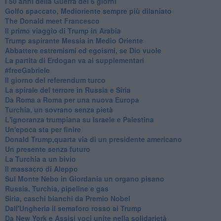
I 50 anni della Guerra dei 6 giorni
Golfo spaccato, Medioriente sempre più dilaniato
The Donald meet Francesco
Il primo viaggio di Trump in Arabia
Trump aspirante Messia in Medio Oriente
Abbattere estremismi ed egoismi, se Dio vuole
La partita di Erdogan va ai supplementari
#freeGabriele
Il giorno del referendum turco
La spirale del terrore in Russia e Siria
Da Roma a Roma per una nuova Europa
Turchia, un sovrano senza pietà
L'ignoranza trumpiana su Israele e Palestina
Un'epoca sta per finire
Donald Trump,quarta via di un presidente americano
Un presente senza futuro
La Turchia a un bivio
Il massacro di Aleppo
Sul Monte Nebo in Giordania un organo pisano
Russia, Turchia, pipeline e gas
Siria, caschi bianchi da Premio Nobel
Dall'Ungheria il semaforo rosso ai Trump
Da New York e Assisi voci unite nella solidarietà