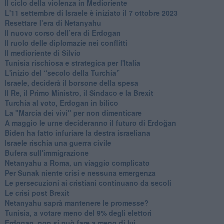
Il ciclo della violenza in Medioriente
L'11 settembre di Israele è iniziato il 7 ottobre 2023
Resettare l’era di Netanyahu
​Il nuovo corso dell’era di Erdogan
Il ruolo delle diplomazie nei conflitti
Il medioriente di Silvio
Tunisia rischiosa e strategica per l'Italia
L'inizio del “secolo della Turchia”
Israele, deciderà il borsone della spesa
Il Re, il Primo Ministro, il Sindaco e la Brexit
Turchia al voto, Erdogan in bilico
La "Marcia dei vivi" per non dimenticare
A maggio le urne decideranno il futuro di Erdoğan
Biden ha fatto infuriare la destra israeliana
Israele rischia una guerra civile
Bufera sull'immigrazione
Netanyahu a Roma, un viaggio complicato
Per Sunak niente crisi e nessuna emergenza
Le persecuzioni ai cristiani continuano da secoli
Le crisi post Brexit
Netanyahu saprà mantenere le promesse?
Tunisia, a votare meno del 9% degli elettori
Erdogan, non si può fare a meno di lui