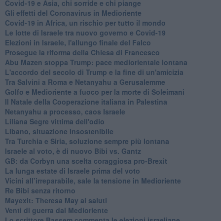
Covid-19 e Asia, chi sorride e chi piange
Gli effetti del Coronavirus in Medioriente
Covid-19 in Africa, un rischio per tutto il mondo
Le lotte di Israele tra nuovo governo e Covid-19
Elezioni in Israele, l'allungo finale del Falco
Prosegue la riforma della Chiesa di Francesco
Abu Mazen stoppa Trump: pace mediorientale lontana
L'accordo del secolo di Trump e la fine di un'amicizia
Tra Salvini a Roma e Netanyahu a Gerusalemme
Golfo e Medioriente a fuoco per la morte di Soleimani
Il Natale della Cooperazione italiana in Palestina
Netanyahu a processo, caos Israele
Liliana Segre vittima dell'odio
Libano, situazione insostenibile
Tra Turchia e Siria, soluzione sempre più lontana
Israele al voto, è di nuovo Bibi vs. Gantz
GB: da Corbyn una scelta coraggiosa pro-Brexit
La lunga estate di Israele prima del voto
Vicini all’irreparabile, sale la tensione in Medioriente
Re Bibi senza ritorno
Mayexit: Theresa May ai saluti
Venti di guerra dal Medioriente
Lo scrittore Bassem commenta le elezioni israeliane