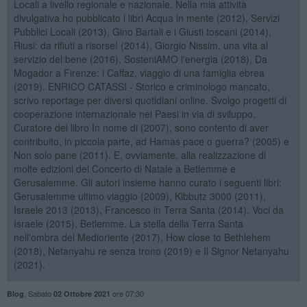
Locali a livello regionale e nazionale. Nella mia attività
divulgativa ho pubblicato i libri Acqua in mente (2012), Servizi
Pubblici Locali (2013), Gino Bartali e i Giusti toscani (2014),
Riusi: da rifiuti a risorse! (2014), Giorgio Nissim, una vita al
servizio del bene (2016), SosteniAMO l'energia (2018), Da
Mogador a Firenze: i Caffaz, viaggio di una famiglia ebrea
(2019). ENRICO CATASSI - Storico e criminologo mancato,
scrivo reportage per diversi quotidiani online. Svolgo progetti di
cooperazione internazionale nei Paesi in via di sviluppo.
Curatore del libro In nome di (2007), sono contento di aver
contribuito, in piccola parte, ad Hamas pace o guerra? (2005) e
Non solo pane (2011). E, ovviamente, alla realizzazione di
molte edizioni del Concerto di Natale a Betlemme e
Gerusalemme. Gli autori insieme hanno curato i seguenti libri:
Gerusalemme ultimo viaggio (2009), Kibbutz 3000 (2011),
Israele 2013 (2013), Francesco in Terra Santa (2014). Voci da
Israele (2015), Betlemme. La stella della Terra Santa
nell'ombra del Medioriente (2017), How close to Bethlehem
(2018), Netanyahu re senza trono (2019) e Il Signor Netanyahu
(2021).
,
Sabato
ore 07:30
Blog
02 Ottobre 2021