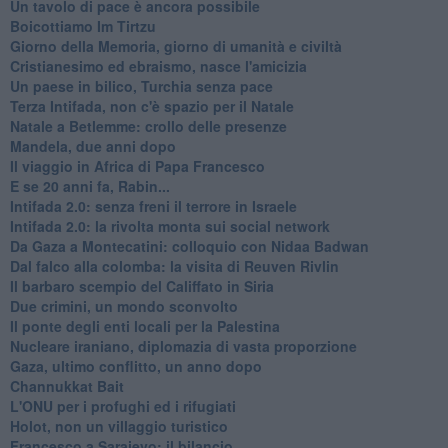
Un tavolo di pace è ancora possibile
Boicottiamo Im Tirtzu
Giorno della Memoria, giorno di umanità e civiltà
Cristianesimo ed ebraismo, nasce l'amicizia
Un paese in bilico, Turchia senza pace
Terza Intifada, non c'è spazio per il Natale
Natale a Betlemme: crollo delle presenze
Mandela, due anni dopo
Il viaggio in Africa di Papa Francesco
E se 20 anni fa, Rabin...
Intifada 2.0: senza freni il terrore in Israele
Intifada 2.0: la rivolta monta sui social network
Da Gaza a Montecatini: colloquio con Nidaa Badwan
Dal falco alla colomba: la visita di Reuven Rivlin
Il barbaro scempio del Califfato in Siria
Due crimini, un mondo sconvolto
Il ponte degli enti locali per la Palestina
Nucleare iraniano, diplomazia di vasta proporzione
Gaza, ultimo conflitto, un anno dopo
Channukkat Bait
L'ONU per i profughi ed i rifugiati
Holot, non un villaggio turistico
Francesco a Sarajevo: il bilancio