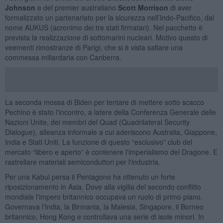
Johnson
e del premier australiano
Scott Morrison
di aver
formalizzato un partenariato per la sicurezza nell’Indo-Pacifico, dal
nome AUKUS (acronimo dei tre stati firmatari). Nel pacchetto è
prevista la realizzazione di sottomarini nucleari. Motivo questo di
veementi rimostranze di Parigi, che si è vista saltare una
commessa miliardaria con Canberra.
La seconda mossa di Biden per tentare di mettere sotto scacco
Pechino è stato l'incontro, a latere della Conferenza Generale delle
Nazioni Unite, dei membri del Quad (Quadrilateral Security
Dialogue), alleanza informale a cui aderiscono Australia, Giappone,
India e Stati Uniti. La funzione di questo “esclusivo” club del
mercato “libero e aperto” è contenere l'imperialismo del Dragone. E
rastrellare materiali semiconduttori per l'industria.
Per una Kabul persa il Pentagono ha ottenuto un forte
riposizionamento in Asia. Dove alla vigilia del secondo conflitto
mondiale l'impero britannico occupava un ruolo di primo piano.
Governava l'India, la Birmania, la Malesia, Singapore, il Borneo
britannico, Hong Kong e controllava una serie di isole minori. In