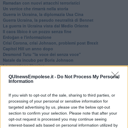
Ramadan con nuovi attacchi terroristici
Un vertice che rimarrà nella storia
Guerra in Ucraina, la diplomazia Usa Cina
Guerra Ucraina, la pseudo neutralità di Bennet
La guerra in Ucraina vista dal Medio Oriente
​Il caos libico è un pozzo senza fine
Erdoğan e l'informazione
Crisi Corona, crisi Johnson, problemi post Brexit
Capitol Hill un anno dopo
Desmond Tutu "la voce dei senza voce"
Natale da incubo per Boris Johnson
La questione Ucraina
Cipro, un ponte dove si mischiano le culture
QUInewsEmpolese.it -
Do Not Process My Personal
Una vigilia di Natale per un nuovo Rais
Information
La questione israelo-palestinese ignorata dal G20
Erdogan continua a sfidare l'Occidente
Libano, collasso economico e guerra civile
If you wish to opt-out of the sale, sharing to third parties, or
Johnson, da Trump a Biden alla Brexit
processing of your personal or sensitive information for
L'AUKUS e il Quad
targeted advertising by us, please use the below opt-out
Biden, primo presidente USA non in guerra
section to confirm your selection. Please note that after your
Papa Bergoglio vedrà Viktor Orbán
opt-out request is processed you may continue seeing
Bennet, un giorno in attesa di Biden
interest-based ads based on personal information utilized by