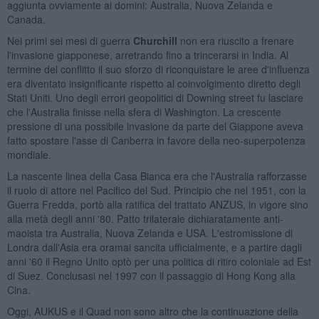
aggiunta ovviamente ai domini: Australia, Nuova Zelanda e
Canada.
Nei primi sei mesi di guerra
Churchill
non era riuscito a frenare
l'invasione giapponese, arretrando fino a trincerarsi in India. Al
termine del conflitto il suo sforzo di riconquistare le aree d'influenza
era diventato insignificante rispetto al coinvolgimento diretto degli
Stati Uniti. Uno degli errori geopolitici di Downing street fu lasciare
che l'Australia finisse nella sfera di Washington. La crescente
pressione di una possibile invasione da parte del Giappone aveva
fatto spostare l'asse di Canberra in favore della neo-superpotenza
mondiale.
La nascente linea della Casa Bianca era che l'Australia rafforzasse
il ruolo di attore nel Pacifico del Sud. Principio che nel 1951, con la
Guerra Fredda, portò alla ratifica del trattato ANZUS, in vigore sino
alla metà degli anni '80. Patto trilaterale dichiaratamente anti-
maoista tra Australia, Nuova Zelanda e USA. L'estromissione di
Londra dall'Asia era oramai sancita ufficialmente, e a partire dagli
anni '60 il Regno Unito optò per una politica di ritiro coloniale ad Est
di Suez. Conclusasi nel 1997 con il passaggio di Hong Kong alla
Cina.
Oggi, AUKUS e il Quad non sono altro che la continuazione della