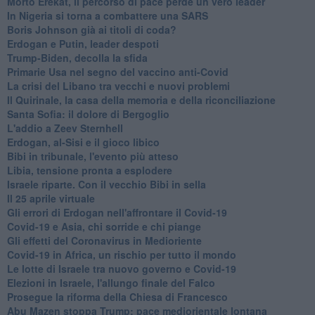
Morto Erekat, il percorso di pace perde un vero leader
In Nigeria si torna a combattere una SARS
Boris Johnson già ai titoli di coda?
Erdogan e Putin, leader despoti
Trump-Biden, decolla la sfida
Primarie Usa nel segno del vaccino anti-Covid
La crisi del Libano tra vecchi e nuovi problemi
Il Quirinale, la casa della memoria e della riconciliazione
Santa Sofia: il dolore di Bergoglio
L'addio a ​Zeev Sternhell
Erdogan, al-Sisi e il gioco libico
Bibi in tribunale, l'evento più atteso
Libia, tensione pronta a esplodere
Israele riparte. Con il vecchio Bibi in sella
Il 25 aprile virtuale
Gli errori di Erdogan nell'affrontare il Covid-19
Covid-19 e Asia, chi sorride e chi piange
Gli effetti del Coronavirus in Medioriente
Covid-19 in Africa, un rischio per tutto il mondo
Le lotte di Israele tra nuovo governo e Covid-19
Elezioni in Israele, l'allungo finale del Falco
Prosegue la riforma della Chiesa di Francesco
Abu Mazen stoppa Trump: pace mediorientale lontana