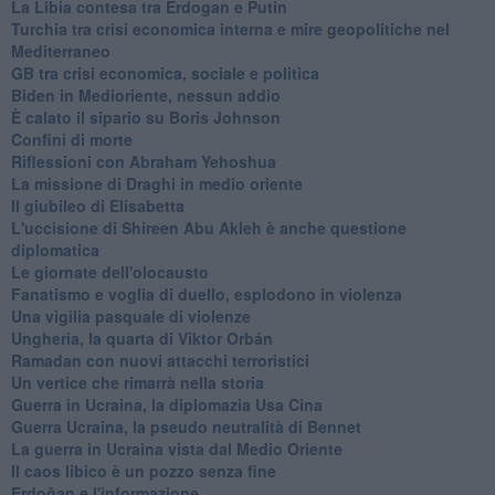
La Libia contesa tra Erdogan e Putin
Turchia tra crisi economica interna e mire geopolitiche nel
Mediterraneo
GB tra crisi economica, sociale e politica
Biden in Medioriente, nessun addio
È calato il sipario su Boris Johnson
Confini di morte
Riflessioni con Abraham Yehoshua
La missione di Draghi in medio oriente
Il giubileo di Elisabetta
L'uccisione di Shireen Abu Akleh è anche questione
diplomatica
Le giornate dell'olocausto
Fanatismo e voglia di duello, esplodono in violenza
Una vigilia pasquale di violenze
Ungheria, la quarta di Viktor Orbán
Ramadan con nuovi attacchi terroristici
Un vertice che rimarrà nella storia
Guerra in Ucraina, la diplomazia Usa Cina
Guerra Ucraina, la pseudo neutralità di Bennet
La guerra in Ucraina vista dal Medio Oriente
​Il caos libico è un pozzo senza fine
Erdoğan e l'informazione