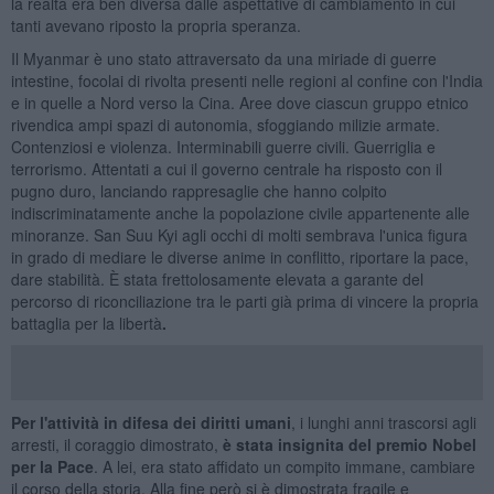
la realtà era ben diversa dalle aspettative di cambiamento in cui
tanti avevano riposto la propria speranza.
Il Myanmar è uno stato attraversato da una miriade di guerre
intestine, focolai di rivolta presenti nelle regioni al confine con l'India
e in quelle a Nord verso la Cina. Aree dove ciascun gruppo etnico
rivendica ampi spazi di autonomia, sfoggiando milizie armate.
Contenziosi e violenza. Interminabili guerre civili. Guerriglia e
terrorismo. Attentati a cui il governo centrale ha risposto con il
pugno duro, lanciando rappresaglie che hanno colpito
indiscriminatamente anche la popolazione civile appartenente alle
minoranze. San Suu Kyi agli occhi di molti sembrava l'unica figura
in grado di mediare le diverse anime in conflitto, riportare la pace,
dare stabilità. È stata frettolosamente elevata a garante del
percorso di riconciliazione tra le parti già prima di vincere la propria
battaglia per la libertà
.
Per l'attività in difesa dei diritti umani
, i lunghi anni trascorsi agli
arresti, il coraggio dimostrato,
è stata insignita del premio Nobel
per la Pace
. A lei, era stato affidato un compito immane, cambiare
il corso della storia. Alla fine però si è dimostrata fragile e