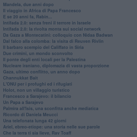
Mandela, due anni dopo
Il viaggio in Africa di Papa Francesco
E se 20 anni fa, Rabin...
Intifada 2.0: senza freni il terrore in Israele
Intifada 2.0: la rivolta monta sui social network
Da Gaza a Montecatini: colloquio con Nidaa Badwan
Dal falco alla colomba: la visita di Reuven Rivlin
Il barbaro scempio del Califfato in Siria
Due crimini, un mondo sconvolto
Il ponte degli enti locali per la Palestina
Nucleare iraniano, diplomazia di vasta proporzione
Gaza, ultimo conflitto, un anno dopo
Channukkat Bait
L'ONU per i profughi ed i rifugiati
Holot, non un villaggio turistico
Francesco a Sarajevo: il bilancio
Un Papa a Sarajevo
Palmira all'Isis, una sconfitta anche mediatica
Ricordo di Daniela Meucci
​Una telefonata lunga 42 giorni
​Ariel, ebreo-etiope: una storia nelle sue parole
Che la terra ti sia lieve, Rav Toaff