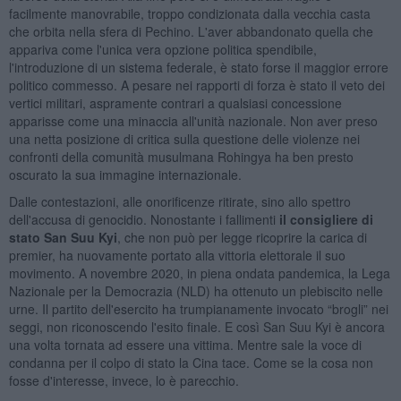
facilmente manovrabile, troppo condizionata dalla vecchia casta
che orbita nella sfera di Pechino. L'aver abbandonato quella che
appariva come l'unica vera opzione politica spendibile,
l'introduzione di un sistema federale, è stato forse il maggior errore
politico commesso. A pesare nei rapporti di forza è stato il veto dei
vertici militari, aspramente contrari a qualsiasi concessione
apparisse come una minaccia all'unità nazionale. Non aver preso
una netta posizione di critica sulla questione delle violenze nei
confronti della comunità musulmana Rohingya ha ben presto
oscurato la sua immagine internazionale.
Dalle contestazioni, alle onorificenze ritirate, sino allo spettro
dell'accusa di genocidio. Nonostante i fallimenti
il consigliere di
stato San Suu Kyi
, che non può per legge ricoprire la carica di
premier, ha nuovamente portato alla vittoria elettorale il suo
movimento. A novembre 2020, in piena ondata pandemica, la Lega
Nazionale per la Democrazia (NLD) ha ottenuto un plebiscito nelle
urne. Il partito dell'esercito ha trumpianamente invocato “brogli” nei
seggi, non riconoscendo l'esito finale. E così San Suu Kyi è ancora
una volta tornata ad essere una vittima. Mentre sale la voce di
condanna per il colpo di stato la Cina tace. Come se la cosa non
fosse d'interesse, invece, lo è parecchio.