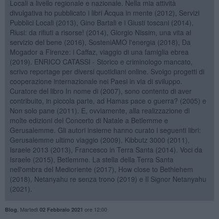
Locali a livello regionale e nazionale. Nella mia attività
divulgativa ho pubblicato i libri Acqua in mente (2012), Servizi
Pubblici Locali (2013), Gino Bartali e i Giusti toscani (2014),
Riusi: da rifiuti a risorse! (2014), Giorgio Nissim, una vita al
servizio del bene (2016), SosteniAMO l'energia (2018), Da
Mogador a Firenze: i Caffaz, viaggio di una famiglia ebrea
(2019). ENRICO CATASSI - Storico e criminologo mancato,
scrivo reportage per diversi quotidiani online. Svolgo progetti di
cooperazione internazionale nei Paesi in via di sviluppo.
Curatore del libro In nome di (2007), sono contento di aver
contribuito, in piccola parte, ad Hamas pace o guerra? (2005) e
Non solo pane (2011). E, ovviamente, alla realizzazione di
molte edizioni del Concerto di Natale a Betlemme e
Gerusalemme. Gli autori insieme hanno curato i seguenti libri:
Gerusalemme ultimo viaggio (2009), Kibbutz 3000 (2011),
Israele 2013 (2013), Francesco in Terra Santa (2014). Voci da
Israele (2015), Betlemme. La stella della Terra Santa
nell'ombra del Medioriente (2017), How close to Bethlehem
(2018), Netanyahu re senza trono (2019) e Il Signor Netanyahu
(2021).
,
Martedì
ore 12:00
Blog
02 Febbraio 2021