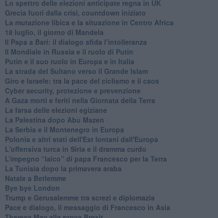
Lo spettro delle elezioni anticipate regna in UK
Grecia fuori dalla crisi, countdown iniziato
La mutazione libica e la situazione in Centro Africa
18 luglio, il giorno di Mandela
Il Papa a Bari: il dialogo sfida l’intolleranza
Il Mondiale in Russia e il ruolo di Putin
Putin e il suo ruolo in Europa e in Italia
La strada del Sultano verso il Grande Islam
Giro e Israele: tra la pace del ciclismo e il caos
Cyber security, protezione e prevenzione
A Gaza morti e feriti nella Giornata della Terra
La farsa delle elezioni egiziane
La Palestina dopo Abu Mazen
La Serbia e il Montenegro in Europa
Polonia e altri stati dell'Est lontani dall'Europa
L'offensiva turca in Siria e il dramma curdo
L’impegno “laico” di papa Francesco per la Terra
La Tunisia dopo la primavera araba
Natale a Betlemme
Bye bye London
Trump e Gerusalemme tra screzi e diplomazia
Pace e dialogo, il messaggio di Francesco in Asia
Theresa May alla prova Brexit