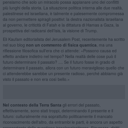
pensiamo che solo un miracolo possa appianare uno dei conflitti
più lunghi della storia. La situazione politica interna alle due realtà,
palestinese ed israeliana, è talmente e palesemente compromessa
da non permettere spiragli positivi: la destra nazionalista israeliana
al governo, le criticità di Fatah e la dittatura di Hamas a Gaza, la
prospettiva del radicarsi dell'Isis, la visione di Trump.
Eli Kaufam editorialista del Jerusalem Post, recentemente ha scritto
nel suo blog
non un commento di fisica quantica
, ma una
riflessione filosofica sull'era che ci attende: «Possono causa ed
effetto andare indietro nel tempo? Nella realtà delle cose può il
futuro determinare il passato? .... Se il futuro fosse in grado di
determinare il passato, allora con un futuro meraviglioso quello che
ci attenderebbe sarebbe un presente radioso, perché abbiamo già
visto il passato e non era così bello.»
Nel contesto della Terra Santa
gli errori del passato,
effettivamente, sono stati troppi, determinando il presente e il
futuro: culturalmente ma soprattutto politicamente il mancato
riconoscimento dell'altro, da entrambi le parti, è ancora un aspetto
sconcertante della questione israelopalestinese. Sicurezza, diritti