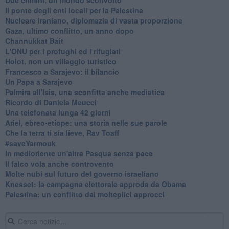
Il ponte degli enti locali per la Palestina
Nucleare iraniano, diplomazia di vasta proporzione
Gaza, ultimo conflitto, un anno dopo
Channukkat Bait
L'ONU per i profughi ed i rifugiati
Holot, non un villaggio turistico
Francesco a Sarajevo: il bilancio
Un Papa a Sarajevo
Palmira all'Isis, una sconfitta anche mediatica
Ricordo di Daniela Meucci
​Una telefonata lunga 42 giorni
​Ariel, ebreo-etiope: una storia nelle sue parole
Che la terra ti sia lieve, Rav Toaff
​#saveYarmouk
​In medioriente un'altra Pasqua senza pace
​Il falco vola anche controvento
Molte nubi sul futuro del governo israeliano
Knesset: la campagna elettorale approda da Obama
Palestina: un conflitto dai molteplici approcci