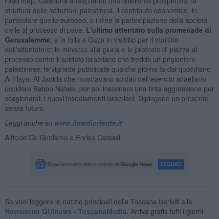
road map. Ciascuna analizzando una differente prospettiva: la
struttura delle istituzioni palestinesi, il contributo economico, in
particolare quello europeo, e infine la partecipazione della società
civile al processo di pace.
L'ultimo attentato sulla promenade di
Gerusalemme
, e la folla a Gaza in visibilio per il martirio
dell'attentatore; le minacce alla giuria e le proteste di piazza al
processo contro il soldato israeliano che freddò un prigioniero
palestinese; le vignette pubblicate qualche giorno fa dal quotidiano
Al-Hayat Al-Jadida che mostravano soldati dell'esercito israeliano
uccidere Babbo Natale, per poi inscenare una finta aggressione per
scagionarsi; i nuovi insediamenti israeliani. Dipingono un presente
senza futuro.
Leggi anche su
www.ilmedioriente.it
Alfredo De Girolamo e Enrico Catassi
Se vuoi leggere le notizie principali della Toscana iscriviti alla
Newsletter QUInews - ToscanaMedia.
Arriva gratis tutti i giorni