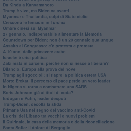
Da Kindu a Kanyamahoro
Trump è vivo, ma Biden va avanti
Myanmar e Thailandia, colpi di Stato ciclici
Crescono le tensioni in Turchia
Ombre cinesi sul Myanmar
27 gennaio, indispensabile alimentare la Memoria
Countdown per Biden: non è un 20 gennaio qualunque
Assalto al Congresso: c’è protesta e protesta
A 10 anni dalle primavere arabe
Israele: è crisi politica
Zaki resta in carcere: perchè non si riesce a liberare?
Bilancio: Europa alla prova del nove
Trump agli sgoccioli: si riapre la politica estera USA
Morto Erekat, il percorso di pace perde un vero leader
In Nigeria si torna a combattere una SARS
Boris Johnson già ai titoli di coda?
Erdogan e Putin, leader despoti
Trump-Biden, decolla la sfida
Primarie Usa nel segno del vaccino anti-Covid
La crisi del Libano tra vecchi e nuovi problemi
Il Quirinale, la casa della memoria e della riconciliazione
Santa Sofia: il dolore di Bergoglio