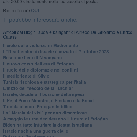
alle 20:00 direttamente nella tua casella di posta.
Basta cliccare
QUI
Ti potrebbe interessare anche:
Articoli dal Blog “Fauda e balagan” di Alfredo De Girolamo e Enrico
Catassi
Il ciclo della violenza in Medioriente
L'11 settembre di Israele è iniziato il 7 ottobre 2023
Resettare l’era di Netanyahu
​Il nuovo corso dell’era di Erdogan
Il ruolo delle diplomazie nei conflitti
Il medioriente di Silvio
Tunisia rischiosa e strategica per l'Italia
L'inizio del “secolo della Turchia”
Israele, deciderà il borsone della spesa
Il Re, il Primo Ministro, il Sindaco e la Brexit
Turchia al voto, Erdogan in bilico
La "Marcia dei vivi" per non dimenticare
A maggio le urne decideranno il futuro di Erdoğan
Biden ha fatto infuriare la destra israeliana
Israele rischia una guerra civile
Bufera sull'immigrazione