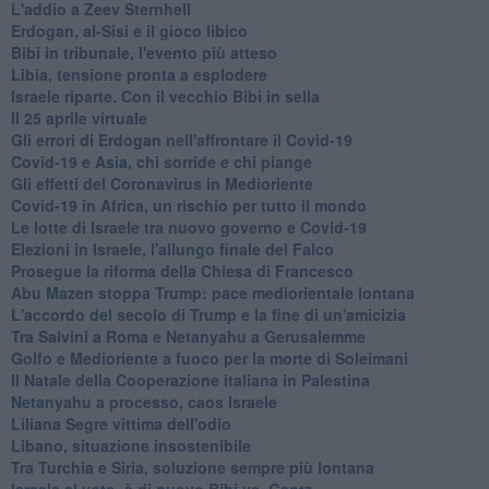
L'addio a ​Zeev Sternhell
Erdogan, al-Sisi e il gioco libico
Bibi in tribunale, l'evento più atteso
Libia, tensione pronta a esplodere
Israele riparte. Con il vecchio Bibi in sella
Il 25 aprile virtuale
Gli errori di Erdogan nell'affrontare il Covid-19
Covid-19 e Asia, chi sorride e chi piange
Gli effetti del Coronavirus in Medioriente
Covid-19 in Africa, un rischio per tutto il mondo
Le lotte di Israele tra nuovo governo e Covid-19
Elezioni in Israele, l'allungo finale del Falco
Prosegue la riforma della Chiesa di Francesco
Abu Mazen stoppa Trump: pace mediorientale lontana
L'accordo del secolo di Trump e la fine di un'amicizia
Tra Salvini a Roma e Netanyahu a Gerusalemme
Golfo e Medioriente a fuoco per la morte di Soleimani
Il Natale della Cooperazione italiana in Palestina
Netanyahu a processo, caos Israele
Liliana Segre vittima dell'odio
Libano, situazione insostenibile
Tra Turchia e Siria, soluzione sempre più lontana
Israele al voto, è di nuovo Bibi vs. Gantz