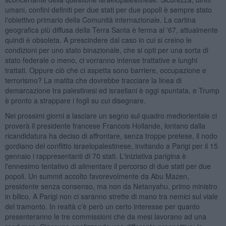
umani, confini definiti per due stati per due popoli è sempre stato
l'obiettivo primario della Comunità internazionale. La cartina
geografica più diffusa della Terra Santa è ferma al '67, attualmente
quindi è obsoleta. A prescindere dal caso in cui si creino le
condizioni per uno stato binazionale, che si opti per una sorta di
stato federale o meno, ci vorranno intense trattative e lunghi
trattati. Oppure ciò che ci aspetta sono barriere, occupazione e
terrorismo? La matita che dovrebbe tracciare la linea di
demarcazione tra palestinesi ed israeliani è oggi spuntata, e Trump
è pronto a strappare i fogli su cui disegnare.
Nei prossimi giorni a lasciare un segno sul quadro mediorientale ci
proverà il presidente francese Francois Hollande, lontano dalla
ricandidatura ha deciso di affrontare, senza troppe pretese, il nodo
gordiano del conflitto israelopalestinese, invitando a Parigi per il 15
gennaio i rappresentanti di 70 stati. L'iniziativa parigina è
l'ennesimo tentativo di alimentare il percorso di due stati per due
popoli. Un summit accolto favorevolmente da Abu Mazen,
presidente senza consenso, ma non da Netanyahu, primo ministro
in bilico. A Parigi non ci saranno strette di mano tra nemici sul viale
del tramonto. In realtà c'è però un certo interesse per quanto
presenteranno le tre commissioni che da mesi lavorano ad una