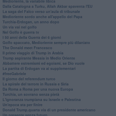
Medioriente, la variabile libica
Dalla Catalogna a Turku, Allah Akbar spaventa l'EU
La saga del Falco verso un'aula di tribunale
Medioriente sordo anche all'appello del Papa
Turchia-Erdogan, un anno dopo
Un via vai nel golfo
Nel Golfo è guerra tv
I 50 anni della Guerra dei 6 giorni
Golfo spaccato, Medioriente sempre più dilaniato
The Donald meet Francesco
Il primo viaggio di Trump in Arabia
Trump aspirante Messia in Medio Oriente
Abbattere estremismi ed egoismi, se Dio vuole
La partita di Erdogan va ai supplementari
#freeGabriele
Il giorno del referendum turco
La spirale del terrore in Russia e Siria
Da Roma a Roma per una nuova Europa
Turchia, un sovrano senza pietà
L'ignoranza trumpiana su Israele e Palestina
Un'epoca sta per finire
Donald Trump,quarta via di un presidente americano
Un presente senza futuro