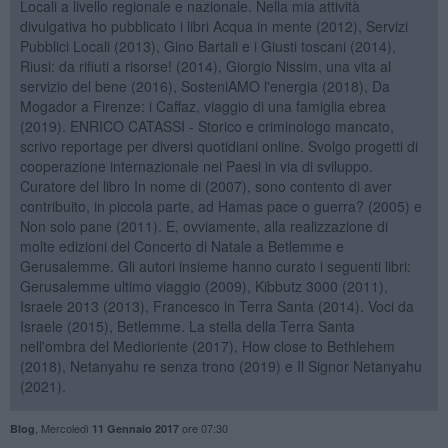
Locali a livello regionale e nazionale. Nella mia attività
divulgativa ho pubblicato i libri Acqua in mente (2012), Servizi
Pubblici Locali (2013), Gino Bartali e i Giusti toscani (2014),
Riusi: da rifiuti a risorse! (2014), Giorgio Nissim, una vita al
servizio del bene (2016), SosteniAMO l'energia (2018), Da
Mogador a Firenze: i Caffaz, viaggio di una famiglia ebrea
(2019). ENRICO CATASSI - Storico e criminologo mancato,
scrivo reportage per diversi quotidiani online. Svolgo progetti di
cooperazione internazionale nei Paesi in via di sviluppo.
Curatore del libro In nome di (2007), sono contento di aver
contribuito, in piccola parte, ad Hamas pace o guerra? (2005) e
Non solo pane (2011). E, ovviamente, alla realizzazione di
molte edizioni del Concerto di Natale a Betlemme e
Gerusalemme. Gli autori insieme hanno curato i seguenti libri:
Gerusalemme ultimo viaggio (2009), Kibbutz 3000 (2011),
Israele 2013 (2013), Francesco in Terra Santa (2014). Voci da
Israele (2015), Betlemme. La stella della Terra Santa
nell'ombra del Medioriente (2017), How close to Bethlehem
(2018), Netanyahu re senza trono (2019) e Il Signor Netanyahu
(2021).
,
Mercoledì
ore 07:30
Blog
11 Gennaio 2017