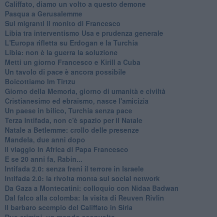
Califfato, diamo un volto a questo demone
Pasqua a Gerusalemme
Sui migranti il monito di Francesco
Libia tra interventismo Usa e prudenza generale
L'Europa rifletta su Erdogan e la Turchia
Libia: non è la guerra la soluzione
Metti un giorno Francesco e Kirill a Cuba
Un tavolo di pace è ancora possibile
Boicottiamo Im Tirtzu
Giorno della Memoria, giorno di umanità e civiltà
Cristianesimo ed ebraismo, nasce l'amicizia
Un paese in bilico, Turchia senza pace
Terza Intifada, non c'è spazio per il Natale
Natale a Betlemme: crollo delle presenze
Mandela, due anni dopo
Il viaggio in Africa di Papa Francesco
E se 20 anni fa, Rabin...
Intifada 2.0: senza freni il terrore in Israele
Intifada 2.0: la rivolta monta sui social network
Da Gaza a Montecatini: colloquio con Nidaa Badwan
Dal falco alla colomba: la visita di Reuven Rivlin
Il barbaro scempio del Califfato in Siria
Due crimini, un mondo sconvolto