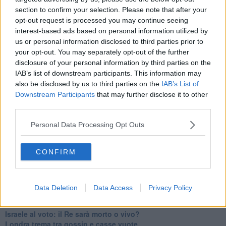
Erdogan continua a sfidare l'Occidente
section to confirm your selection. Please note that after your
Libano, collasso economico e guerra civile
opt-out request is processed you may continue seeing
Johnson, da Trump a Biden alla Brexit
interest-based ads based on personal information utilized by
L'AUKUS e il Quad
us or personal information disclosed to third parties prior to
Biden, primo presidente USA non in guerra
Papa Bergoglio vedrà Viktor Orbán
your opt-out. You may separately opt-out of the further
Bennet, un giorno in attesa di Biden
disclosure of your personal information by third parties on the
Il ritorno dei talebani
IAB’s list of downstream participants. This information may
​La lenta agonia del Libano
also be disclosed by us to third parties on the
IAB’s List of
Sudafrica, è allarme alimentare
Downstream Participants
that may further disclose it to other
Usa di nuovo al centro della geopolitica internazionale
third parties.
L’appuntamento di Israele con il cambiamento
La farsa delle elezioni in Siria
Personal Data Processing Opt Outs
In Medioriente non ci sono favole, solo realtà
Biden chiama ma Netanyahu non risponde
CONFIRM
Niente di nuovo in Medioriente
La forza di Boris Johnson
Biden nuovo alleato armeno contro la Turchia
Mar Mediterraneo cimitero silente
Data Deletion
Data Access
Privacy Policy
Richiami neo ottomani, la Francia guarda sospetta
Israele ultima curva a destra
Israele al voto: il Re sarà morto o vivo?
Londra trema tra gossip e casse vuote