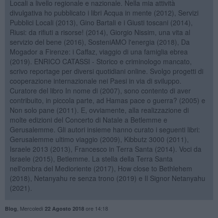
Locali a livello regionale e nazionale. Nella mia attività
divulgativa ho pubblicato i libri Acqua in mente (2012), Servizi
Pubblici Locali (2013), Gino Bartali e i Giusti toscani (2014),
Riusi: da rifiuti a risorse! (2014), Giorgio Nissim, una vita al
servizio del bene (2016), SosteniAMO l'energia (2018), Da
Mogador a Firenze: i Caffaz, viaggio di una famiglia ebrea
(2019). ENRICO CATASSI - Storico e criminologo mancato,
scrivo reportage per diversi quotidiani online. Svolgo progetti di
cooperazione internazionale nei Paesi in via di sviluppo.
Curatore del libro In nome di (2007), sono contento di aver
contribuito, in piccola parte, ad Hamas pace o guerra? (2005) e
Non solo pane (2011). E, ovviamente, alla realizzazione di
molte edizioni del Concerto di Natale a Betlemme e
Gerusalemme. Gli autori insieme hanno curato i seguenti libri:
Gerusalemme ultimo viaggio (2009), Kibbutz 3000 (2011),
Israele 2013 (2013), Francesco in Terra Santa (2014). Voci da
Israele (2015), Betlemme. La stella della Terra Santa
nell'ombra del Medioriente (2017), How close to Bethlehem
(2018), Netanyahu re senza trono (2019) e Il Signor Netanyahu
(2021).
,
Mercoledì
ore 14:18
Blog
22 Agosto 2018