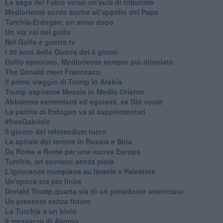
La saga del Falco verso un'aula di tribunale
Medioriente sordo anche all'appello del Papa
Turchia-Erdogan, un anno dopo
Un via vai nel golfo
Nel Golfo è guerra tv
I 50 anni della Guerra dei 6 giorni
Golfo spaccato, Medioriente sempre più dilaniato
The Donald meet Francesco
Il primo viaggio di Trump in Arabia
Trump aspirante Messia in Medio Oriente
Abbattere estremismi ed egoismi, se Dio vuole
La partita di Erdogan va ai supplementari
#freeGabriele
Il giorno del referendum turco
La spirale del terrore in Russia e Siria
Da Roma a Roma per una nuova Europa
Turchia, un sovrano senza pietà
L'ignoranza trumpiana su Israele e Palestina
Un'epoca sta per finire
Donald Trump,quarta via di un presidente americano
Un presente senza futuro
La Turchia a un bivio
Il massacro di Aleppo