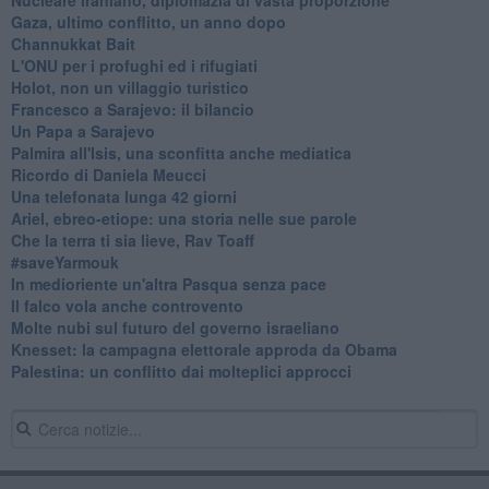
Gaza, ultimo conflitto, un anno dopo
Channukkat Bait
L'ONU per i profughi ed i rifugiati
Holot, non un villaggio turistico
Francesco a Sarajevo: il bilancio
Un Papa a Sarajevo
Palmira all'Isis, una sconfitta anche mediatica
Ricordo di Daniela Meucci
​Una telefonata lunga 42 giorni
​Ariel, ebreo-etiope: una storia nelle sue parole
Che la terra ti sia lieve, Rav Toaff
​#saveYarmouk
​In medioriente un'altra Pasqua senza pace
​Il falco vola anche controvento
Molte nubi sul futuro del governo israeliano
Knesset: la campagna elettorale approda da Obama
Palestina: un conflitto dai molteplici approcci