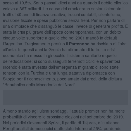
sceso al 19,5%. Sono passati dieci anni da quando il debito ellenico
volava a 367 miliardi. Le cause del crack erano sostanzialmente i
frutti di 40 anni di finanza creativa, trucchi contabili, clientelismo,
evasione fiscale e spese pubbliche senza freni. Per non parlare di
una olimpiade che dissanguò le casse, invece di generare profitti. È
stata la crisi più grave dell’epoca contemporanea, con un debito
cinque volte superiore a quello che nel 2001 mandò in default
l’Argentina. Tragicamente persino il
Partenone
ha rischiato di finire
all'asta. In questi anni la Grecia ha affrontato di tutto. La crisi
economica ha messo in ginocchio il sistema sanitario e quello
dell'educazione; si sono susseguiti terremoti ciclici e spaventosi
incendi; è stata investita dall'emergenza migranti; ci sono state
tensioni con la Turchia e una lunga trattativa diplomatica con
Skopje per il riconoscimento, poco amato dai greci, della dicitura
"Repubblica della Macedonia del Nord".
Almeno stando agli ultimi sondaggi, l'attuale premier non ha molte
probabilità di vincere le prossime elezioni nel settembre del 2019.
Nei periodici rilevamenti Syriza, il partito di Tsipras, è in affanno.
Per gli analisti demoscopici è attestato intorno al 25%, perdendo