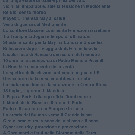
Vicini all’irreparabile, sale la tensione in Medioriente
Re Bibi senza ritorno
Mayexit: Theresa May ai saluti
Venti di guerra dal Medioriente
Lo scrittore Bassem commenta le elezioni israeliane
Tra Trump e Erdogan è tempo di ultimatum
Strada in salita per la May tra Londra e Bruxelles
Riflessioni dopo il viaggio di Salvini in Israele
Israele: resa di Hamas e dimissioni del ministro
10 anni fa la scomparsa di Padre Michele Piccirilli
In Brasile è il momento della verità
Lo spettro delle elezioni anticipate regna in UK
Grecia fuori dalla crisi, countdown iniziato
La mutazione libica e la situazione in Centro Africa
18 luglio, il giorno di Mandela
Il Papa a Bari: il dialogo sfida l’intolleranza
Il Mondiale in Russia e il ruolo di Putin
Putin e il suo ruolo in Europa e in Italia
La strada del Sultano verso il Grande Islam
Giro e Israele: tra la pace del ciclismo e il caos
Cyber security, protezione e prevenzione
A Gaza morti e feriti nella Giornata della Terra