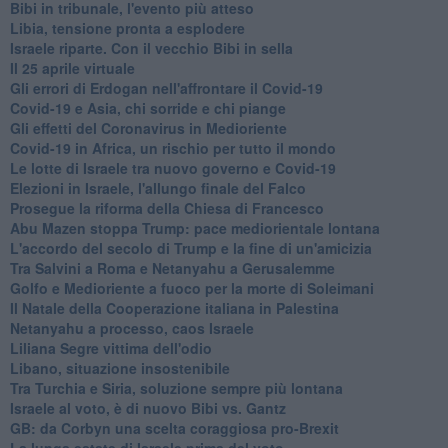
Bibi in tribunale, l'evento più atteso
Libia, tensione pronta a esplodere
Israele riparte. Con il vecchio Bibi in sella
Il 25 aprile virtuale
Gli errori di Erdogan nell'affrontare il Covid-19
Covid-19 e Asia, chi sorride e chi piange
Gli effetti del Coronavirus in Medioriente
Covid-19 in Africa, un rischio per tutto il mondo
Le lotte di Israele tra nuovo governo e Covid-19
Elezioni in Israele, l'allungo finale del Falco
Prosegue la riforma della Chiesa di Francesco
Abu Mazen stoppa Trump: pace mediorientale lontana
L'accordo del secolo di Trump e la fine di un'amicizia
Tra Salvini a Roma e Netanyahu a Gerusalemme
Golfo e Medioriente a fuoco per la morte di Soleimani
Il Natale della Cooperazione italiana in Palestina
Netanyahu a processo, caos Israele
Liliana Segre vittima dell'odio
Libano, situazione insostenibile
Tra Turchia e Siria, soluzione sempre più lontana
Israele al voto, è di nuovo Bibi vs. Gantz
GB: da Corbyn una scelta coraggiosa pro-Brexit
La lunga estate di Israele prima del voto