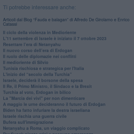
Ti potrebbe interessare anche:
Articoli dal Blog “Fauda e balagan” di Alfredo De Girolamo e Enrico
Catassi
Il ciclo della violenza in Medioriente
L'11 settembre di Israele è iniziato il 7 ottobre 2023
Resettare l’era di Netanyahu
​Il nuovo corso dell’era di Erdogan
Il ruolo delle diplomazie nei conflitti
Il medioriente di Silvio
Tunisia rischiosa e strategica per l'Italia
L'inizio del “secolo della Turchia”
Israele, deciderà il borsone della spesa
Il Re, il Primo Ministro, il Sindaco e la Brexit
Turchia al voto, Erdogan in bilico
La "Marcia dei vivi" per non dimenticare
A maggio le urne decideranno il futuro di Erdoğan
Biden ha fatto infuriare la destra israeliana
Israele rischia una guerra civile
Bufera sull'immigrazione
Netanyahu a Roma, un viaggio complicato
Per Sunak niente crisi e nessuna emergenza