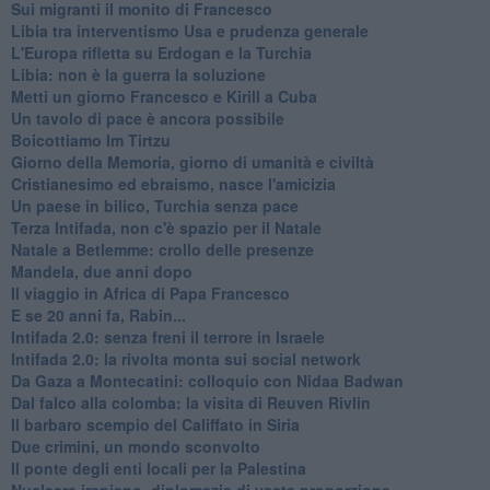
Sui migranti il monito di Francesco
Libia tra interventismo Usa e prudenza generale
L'Europa rifletta su Erdogan e la Turchia
Libia: non è la guerra la soluzione
Metti un giorno Francesco e Kirill a Cuba
Un tavolo di pace è ancora possibile
Boicottiamo Im Tirtzu
Giorno della Memoria, giorno di umanità e civiltà
Cristianesimo ed ebraismo, nasce l'amicizia
Un paese in bilico, Turchia senza pace
Terza Intifada, non c'è spazio per il Natale
Natale a Betlemme: crollo delle presenze
Mandela, due anni dopo
Il viaggio in Africa di Papa Francesco
E se 20 anni fa, Rabin...
Intifada 2.0: senza freni il terrore in Israele
Intifada 2.0: la rivolta monta sui social network
Da Gaza a Montecatini: colloquio con Nidaa Badwan
Dal falco alla colomba: la visita di Reuven Rivlin
Il barbaro scempio del Califfato in Siria
Due crimini, un mondo sconvolto
Il ponte degli enti locali per la Palestina
Nucleare iraniano, diplomazia di vasta proporzione