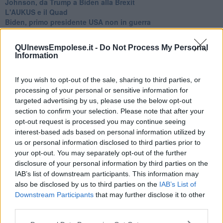
Johnson, da Trump a Biden alla Brexit
L'AUKUS e il Quad
Biden, primo presidente USA non in guerra
Papa Bergoglio vedrà Viktor Orbán
Bennet, un giorno in attesa di Biden
QUInewsEmpolese.it -
Do Not Process My Personal
Il ritorno dei talebani
Information
​La lenta agonia del Libano
Sudafrica, è allarme alimentare
If you wish to opt-out of the sale, sharing to third parties, or
Usa di nuovo al centro della geopolitica internazionale
processing of your personal or sensitive information for
L’appuntamento di Israele con il cambiamento
targeted advertising by us, please use the below opt-out
La farsa delle elezioni in Siria
In Medioriente non ci sono favole, solo realtà
section to confirm your selection. Please note that after your
Biden chiama ma Netanyahu non risponde
opt-out request is processed you may continue seeing
Niente di nuovo in Medioriente
interest-based ads based on personal information utilized by
La forza di Boris Johnson
us or personal information disclosed to third parties prior to
Biden nuovo alleato armeno contro la Turchia
your opt-out. You may separately opt-out of the further
Mar Mediterraneo cimitero silente
disclosure of your personal information by third parties on the
Richiami neo ottomani, la Francia guarda sospetta
IAB’s list of downstream participants. This information may
Israele ultima curva a destra
also be disclosed by us to third parties on the
IAB’s List of
Israele al voto: il Re sarà morto o vivo?
Downstream Participants
that may further disclose it to other
Londra trema tra gossip e casse vuote
third parties.
Da Kindu a Kanyamahoro
Trump è vivo, ma Biden va avanti