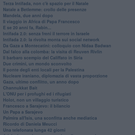
Terza Intifada, non c'è spazio per il Natale
Natale a Betlemme: crollo delle presenze
Mandela, due anni dopo
Il viaggio in Africa di Papa Francesco
E se 20 anni fa, Rabin...
Intifada 2.0: senza freni il terrore in Israele
Intifada 2.0: la rivolta monta sui social network
Da Gaza a Montecatini: colloquio con Nidaa Badwan
Dal falco alla colomba: la visita di Reuven Rivlin
Il barbaro scempio del Califfato in Siria
Due crimini, un mondo sconvolto
Il ponte degli enti locali per la Palestina
Nucleare iraniano, diplomazia di vasta proporzione
Gaza, ultimo conflitto, un anno dopo
Channukkat Bait
L'ONU per i profughi ed i rifugiati
Holot, non un villaggio turistico
Francesco a Sarajevo: il bilancio
Un Papa a Sarajevo
Palmira all'Isis, una sconfitta anche mediatica
Ricordo di Daniela Meucci
​Una telefonata lunga 42 giorni