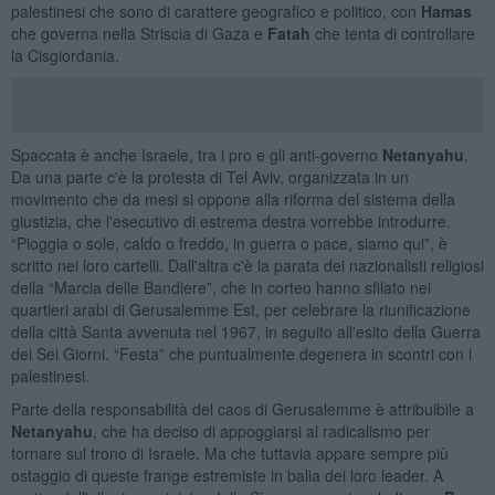
palestinesi che sono di carattere geografico e politico, con
Hamas
che governa nella Striscia di Gaza e
Fatah
che tenta di controllare
la Cisgiordania.
Spaccata è anche Israele, tra i pro e gli anti-governo
Netanyahu
.
Da una parte c'è la protesta di Tel Aviv, organizzata in un
movimento che da mesi si oppone alla riforma del sistema della
giustizia, che l'esecutivo di estrema destra vorrebbe introdurre.
“Pioggia o sole, caldo o freddo, in guerra o pace, siamo qui”, è
scritto nei loro cartelli. Dall'altra c'è la parata dei nazionalisti religiosi
della “Marcia delle Bandiere”, che in corteo hanno sfilato nei
quartieri arabi di Gerusalemme Est, per celebrare la riunificazione
della città Santa avvenuta nel 1967, in seguito all'esito della Guerra
dei Sei Giorni. “Festa” che puntualmente degenera in scontri con i
palestinesi.
Parte della responsabilità del caos di Gerusalemme è attribuibile a
Netanyahu
, che ha deciso di appoggiarsi al radicalismo per
tornare sul trono di Israele. Ma che tuttavia appare sempre più
ostaggio di queste frange estremiste in balia dei loro leader. A