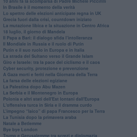
10 anni fa la scomparsa di Padre Michele Piccirilli
In Brasile è il momento della verità
Lo spettro delle elezioni anticipate regna in UK
Grecia fuori dalla crisi, countdown iniziato
La mutazione libica e la situazione in Centro Africa
18 luglio, il giorno di Mandela
Il Papa a Bari: il dialogo sfida l’intolleranza
Il Mondiale in Russia e il ruolo di Putin
Putin e il suo ruolo in Europa e in Italia
La strada del Sultano verso il Grande Islam
Giro e Israele: tra la pace del ciclismo e il caos
Cyber security, protezione e prevenzione
A Gaza morti e feriti nella Giornata della Terra
La farsa delle elezioni egiziane
La Palestina dopo Abu Mazen
La Serbia e il Montenegro in Europa
Polonia e altri stati dell'Est lontani dall'Europa
L'offensiva turca in Siria e il dramma curdo
L’impegno “laico” di papa Francesco per la Terra
La Tunisia dopo la primavera araba
Natale a Betlemme
Bye bye London
Trump e Gerusalemme tra screzi e diplomazia