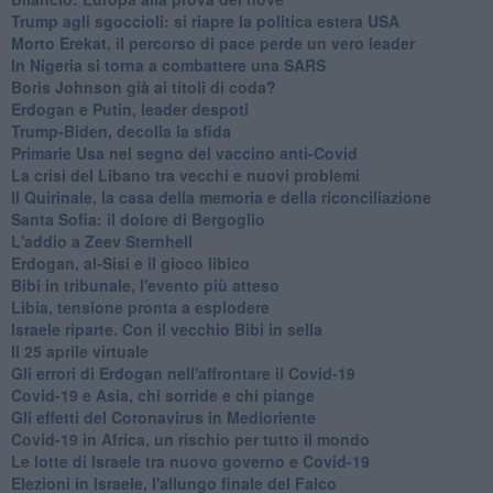
Trump agli sgoccioli: si riapre la politica estera USA
Morto Erekat, il percorso di pace perde un vero leader
In Nigeria si torna a combattere una SARS
Boris Johnson già ai titoli di coda?
Erdogan e Putin, leader despoti
Trump-Biden, decolla la sfida
Primarie Usa nel segno del vaccino anti-Covid
La crisi del Libano tra vecchi e nuovi problemi
Il Quirinale, la casa della memoria e della riconciliazione
Santa Sofia: il dolore di Bergoglio
L'addio a ​Zeev Sternhell
Erdogan, al-Sisi e il gioco libico
Bibi in tribunale, l'evento più atteso
Libia, tensione pronta a esplodere
Israele riparte. Con il vecchio Bibi in sella
Il 25 aprile virtuale
Gli errori di Erdogan nell'affrontare il Covid-19
Covid-19 e Asia, chi sorride e chi piange
Gli effetti del Coronavirus in Medioriente
Covid-19 in Africa, un rischio per tutto il mondo
Le lotte di Israele tra nuovo governo e Covid-19
Elezioni in Israele, l'allungo finale del Falco