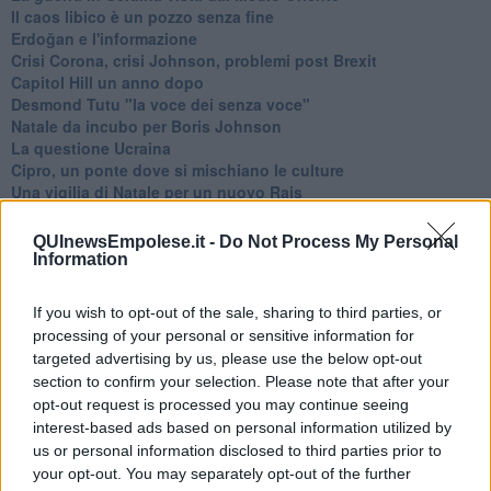
​Il caos libico è un pozzo senza fine
Erdoğan e l'informazione
Crisi Corona, crisi Johnson, problemi post Brexit
Capitol Hill un anno dopo
Desmond Tutu "la voce dei senza voce"
Natale da incubo per Boris Johnson
La questione Ucraina
Cipro, un ponte dove si mischiano le culture
Una vigilia di Natale per un nuovo Rais
La questione israelo-palestinese ignorata dal G20
Erdogan continua a sfidare l'Occidente
QUInewsEmpolese.it -
Do Not Process My Personal
Libano, collasso economico e guerra civile
Information
Johnson, da Trump a Biden alla Brexit
L'AUKUS e il Quad
If you wish to opt-out of the sale, sharing to third parties, or
Biden, primo presidente USA non in guerra
processing of your personal or sensitive information for
Papa Bergoglio vedrà Viktor Orbán
targeted advertising by us, please use the below opt-out
Bennet, un giorno in attesa di Biden
section to confirm your selection. Please note that after your
Il ritorno dei talebani
opt-out request is processed you may continue seeing
​La lenta agonia del Libano
interest-based ads based on personal information utilized by
Sudafrica, è allarme alimentare
us or personal information disclosed to third parties prior to
Usa di nuovo al centro della geopolitica internazionale
your opt-out. You may separately opt-out of the further
L’appuntamento di Israele con il cambiamento