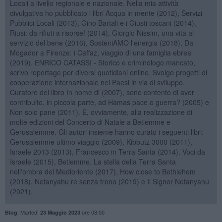
Locali a livello regionale e nazionale. Nella mia attività
divulgativa ho pubblicato i libri Acqua in mente (2012), Servizi
Pubblici Locali (2013), Gino Bartali e i Giusti toscani (2014),
Riusi: da rifiuti a risorse! (2014), Giorgio Nissim, una vita al
servizio del bene (2016), SosteniAMO l'energia (2018), Da
Mogador a Firenze: i Caffaz, viaggio di una famiglia ebrea
(2019). ENRICO CATASSI - Storico e criminologo mancato,
scrivo reportage per diversi quotidiani online. Svolgo progetti di
cooperazione internazionale nei Paesi in via di sviluppo.
Curatore del libro In nome di (2007), sono contento di aver
contribuito, in piccola parte, ad Hamas pace o guerra? (2005) e
Non solo pane (2011). E, ovviamente, alla realizzazione di
molte edizioni del Concerto di Natale a Betlemme e
Gerusalemme. Gli autori insieme hanno curato i seguenti libri:
Gerusalemme ultimo viaggio (2009), Kibbutz 3000 (2011),
Israele 2013 (2013), Francesco in Terra Santa (2014). Voci da
Israele (2015), Betlemme. La stella della Terra Santa
nell'ombra del Medioriente (2017), How close to Bethlehem
(2018), Netanyahu re senza trono (2019) e Il Signor Netanyahu
(2021).
,
Martedì
ore 08:00
Blog
23 Maggio 2023