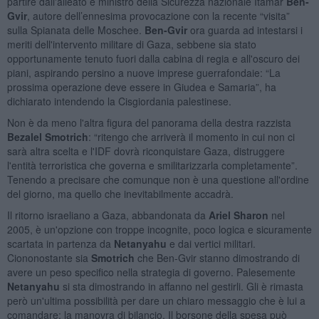
partire dall'alleato e ministro della Sicurezza nazionale Itamar
Ben-
Gvir
, autore dell’ennesima provocazione con la recente “visita”
sulla Spianata delle Moschee.
Ben-Gvir
ora guarda ad intestarsi i
meriti dell'intervento militare di Gaza, sebbene sia stato
opportunamente tenuto fuori dalla cabina di regia e all'oscuro dei
piani, aspirando persino a nuove imprese guerrafondaie: “La
prossima operazione deve essere in Giudea e Samaria”, ha
dichiarato intendendo la Cisgiordania palestinese.
Non è da meno l'altra figura del panorama della destra razzista
Bezalel Smotrich
: “ritengo che arriverà il momento in cui non ci
sarà altra scelta e l'IDF dovrà riconquistare Gaza, distruggere
l'entità terroristica che governa e smilitarizzarla completamente”.
Tenendo a precisare che comunque non è una questione all'ordine
del giorno, ma quello che inevitabilmente accadrà.
Il ritorno israeliano a Gaza, abbandonata da
Ariel Sharon
nel
2005, è un'opzione con troppe incognite, poco logica e sicuramente
scartata in partenza da
Netanyahu
e dai vertici militari.
Ciononostante sia
Smotrich
che Ben-Gvir stanno dimostrando di
avere un peso specifico nella strategia di governo. Palesemente
Netanyahu
si sta dimostrando in affanno nel gestirli. Gli è rimasta
però un'ultima possibilità per dare un chiaro messaggio che è lui a
comandare: la manovra di bilancio. Il borsone della spesa può