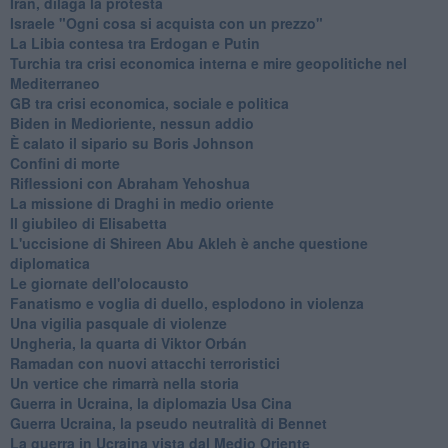
Iran, dilaga la protesta
Israele "Ogni cosa si acquista con un prezzo"
La Libia contesa tra Erdogan e Putin
Turchia tra crisi economica interna e mire geopolitiche nel
Mediterraneo
GB tra crisi economica, sociale e politica
Biden in Medioriente, nessun addio
È calato il sipario su Boris Johnson
Confini di morte
Riflessioni con Abraham Yehoshua
La missione di Draghi in medio oriente
Il giubileo di Elisabetta
L'uccisione di Shireen Abu Akleh è anche questione
diplomatica
Le giornate dell'olocausto
Fanatismo e voglia di duello, esplodono in violenza
Una vigilia pasquale di violenze
Ungheria, la quarta di Viktor Orbán
Ramadan con nuovi attacchi terroristici
Un vertice che rimarrà nella storia
Guerra in Ucraina, la diplomazia Usa Cina
Guerra Ucraina, la pseudo neutralità di Bennet
La guerra in Ucraina vista dal Medio Oriente