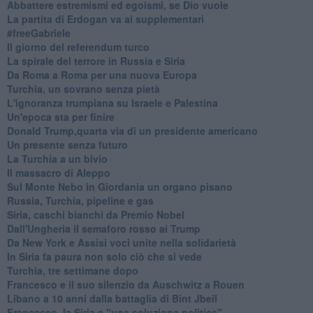
Abbattere estremismi ed egoismi, se Dio vuole
La partita di Erdogan va ai supplementari
#freeGabriele
Il giorno del referendum turco
La spirale del terrore in Russia e Siria
Da Roma a Roma per una nuova Europa
Turchia, un sovrano senza pietà
L'ignoranza trumpiana su Israele e Palestina
Un'epoca sta per finire
Donald Trump,quarta via di un presidente americano
Un presente senza futuro
La Turchia a un bivio
Il massacro di Aleppo
Sul Monte Nebo in Giordania un organo pisano
Russia, Turchia, pipeline e gas
Siria, caschi bianchi da Premio Nobel
Dall'Ungheria il semaforo rosso ai Trump
Da New York e Assisi voci unite nella solidarietà
In Siria fa paura non solo ciò che si vede
Turchia, tre settimane dopo
Francesco e il suo silenzio da Auschwitz a Rouen
Libano a 10 anni dalla battaglia di Bint Jbeil
Francesco, la Siria e "una soluzione politica"