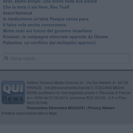
​Ariel, ebreo-etiope: una storia nelle sue parole
Che la terra ti sia lieve, Rav Toaff
​#saveYarmouk
​In medioriente un'altra Pasqua senza pace
​Il falco vola anche controvento
Molte nubi sul futuro del governo israeliano
Knesset: la campagna elettorale approda da Obama
Palestina: un conflitto dai molteplici approcci
Editore Toscana Media Channel srl - Via Dei Martelli, 8 - 50129
FIRENZE - info@toscanamediachannel.it. TOSCANA MEDIA
NEWS quotidiano on line registrato presso il Tribunale di Firenze
al n. 5935 del 27.09.2013. Iscrizione ROC 22105 - C.F. e P.Iva
0620787048
Fatturazione Elettronica M5UXCR1 |
Privacy Nielsen
Direttore responsabile Marco Migli
Powered by
Aperion.it