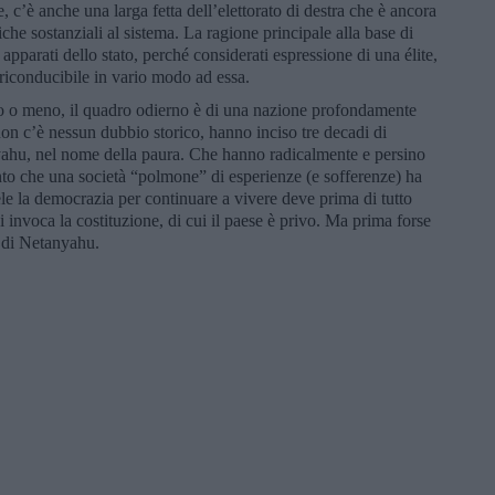
, c’è anche una larga fetta dell’elettorato di destra che è ancora
che sostanziali al sistema. La ragione principale alla base di
 apparati dello stato, perché considerati espressione di una élite,
 riconducibile in vario modo ad essa.
to o meno, il quadro odierno è di una nazione profondamente
on c’è nessun dubbio storico, hanno inciso tre decadi di
yahu, nel nome della paura. Che hanno radicalmente e persino
to che una società “polmone” di esperienze (e sofferenze) ha
ele la democrazia per continuare a vivere deve prima di tutto
i invoca la costituzione, di cui il paese è privo. Ma prima forse
a di Netanyahu.