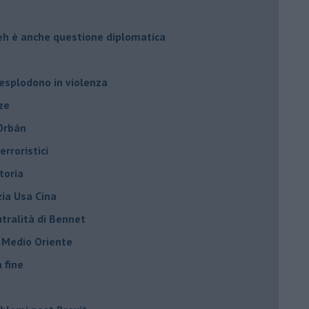
leh è anche questione diplomatica
 esplodono in violenza
ze
 Orbán
rroristici
toria
zia Usa Cina
tralità di Bennet
l Medio Oriente
a fine