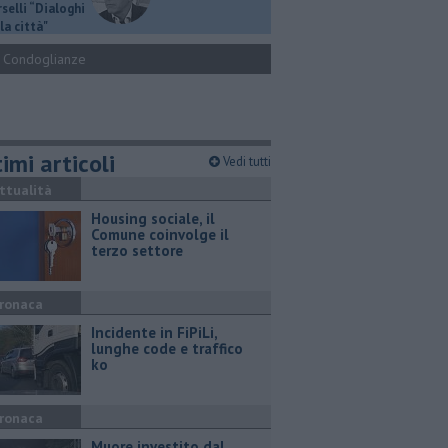
selli “Dialoghi
la città"
Condoglianze
imi articoli
Vedi tutti
ttualità
​Housing sociale, il
Comune coinvolge il
terzo settore
ronaca
Incidente in FiPiLi,
lunghe code e traffico
ko
ronaca
Muore investito dal