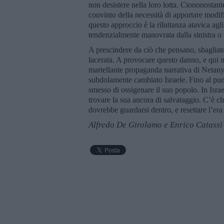
non desistere nella loro lotta. Ciononostante
convinto della necessità di apportare modifi
questo approccio è la riluttanza atavica agli
tendenzialmente manovrata dalla sinistra o
A prescindere da ciò che pensano, sbaglia
lacerata. A provocare questo danno, e qui n
martellante propaganda narrativa di Netan
subdolamente cambiato Israele. Fino al pun
smesso di ossigenare il suo popolo. In Isra
trovare la sua ancora di salvataggio. C’è ch
dovrebbe guardarsi dentro, e resettare l’er
Alfredo De Girolamo e Enrico Catassi