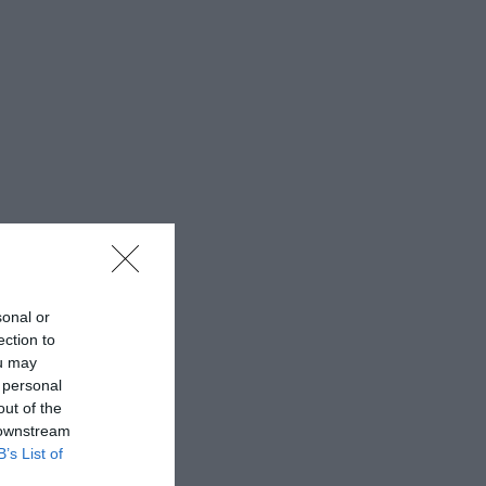
sonal or
ection to
ou may
 personal
out of the
 downstream
B’s List of