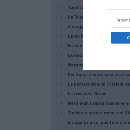
Turchia al voto, Erdogan in bil
La "Marcia dei vivi" per non d
Persona
A maggio le urne decideranno 
Biden ha fatto infuriare la de
Israele rischia una guerra civi
Bufera sull'immigrazione
Netanyahu a Roma, un viaggi
Per Sunak niente crisi e nes
Le persecuzioni ai cristiani c
Le crisi post Brexit
Netanyahu saprà mantenere 
Tunisia, a votare meno del 9%
Erdogan, non si può fare a me