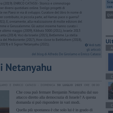
Scar
rea (2019). ENRICO CATASSI - Storico e criminologo
con 
er diversi quotidiani online. Svolgo progetti di
 nei Paesi in via di sviluppo. Curatore del libro In nome di
QUI
er contribuito, in piccola parte, ad Hamas pace o guerra?
1). E, ovviamente, alla realizzazione di molte edizioni del
emme e Gerusalemme. Gli autori insieme hanno curato i
 ultimo viaggio (2009), Kibbutz 3000 (2011), Israele 2013
Santa (2014). Voci da Israele (2015), Betlemme. La stella
Ult
ra del Medioriente (2017), How close to Bethlehem (2018),
2019) e Il Signor Netanyahu (2021).
Vedi tutti
A
gli articoli
del blog di Alfredo De Girolamo e Enrico Catassi
 di Netanyahu
C
OLAMO E ENRICO CATASSI - DOMENICA
30 LUGLIO 2023
ORE 08:00
Che cosa può fermare Benjamin Netanyahu dal suo
attacco diretto alla democrazia di Israele? A questa
domanda si può rispondere in vari modi.
C
Quella più spontanea è che solo lui è in grado di