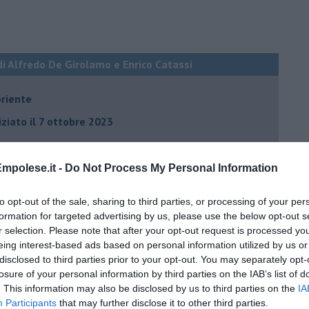
di Alfredo De Girolamo e Enrico Catassi
oriente
iziato il 7 ottobre 2023
ogan
mpolese.it -
Do Not Process My Personal Information
onflitti
to opt-out of the sale, sharing to third parties, or processing of your per
formation for targeted advertising by us, please use the below opt-out s
r selection. Please note that after your opt-out request is processed y
per l'Italia
eing interest-based ads based on personal information utilized by us or
hia”
disclosed to third parties prior to your opt-out. You may separately opt-
losure of your personal information by third parties on the IAB’s list of
ella spesa
. This information may also be disclosed by us to third parties on the
IA
daco e la Brexit
Participants
that may further disclose it to other third parties.