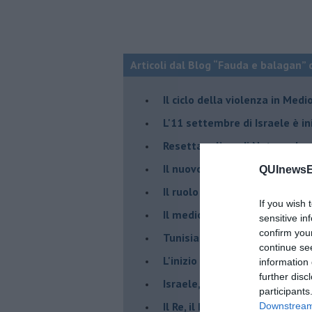
Articoli dal Blog “Fauda e balagan” 
Il ciclo della violenza in Medi
L'11 settembre di Israele è in
Resettare l’era di Netanyahu
​Il nuovo corso dell’era di Erd
QUInewsE
Il ruolo delle diplomazie nei c
If you wish 
Il medioriente di Silvio
sensitive in
confirm you
Tunisia rischiosa e strategica 
continue se
L'inizio del “secolo della Turc
information 
further disc
Israele, deciderà il borsone d
participants
Il Re, il Primo Ministro, il Sin
Downstream 