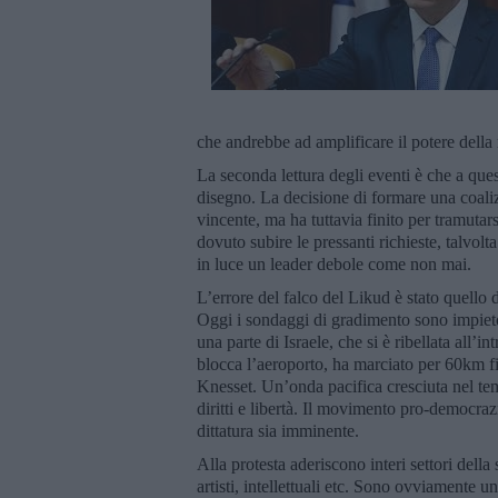
che andrebbe ad amplificare il potere dell
La seconda lettura degli eventi è che a que
disegno. La decisione di formare una coaliz
vincente, ma ha tuttavia finito per tramuta
dovuto subire le pressanti richieste, talvo
in luce un leader debole come non mai.
L’errore del falco del Likud è stato quello
Oggi i sondaggi di gradimento sono impieto
una parte di Israele, che si è ribellata all’
blocca l’aeroporto, ha marciato per 60km fi
Knesset. Un’onda pacifica cresciuta nel tem
diritti e libertà. Il movimento pro-democrazi
dittatura sia imminente.
Alla protesta aderiscono interi settori della 
artisti, intellettuali etc. Sono ovviamente