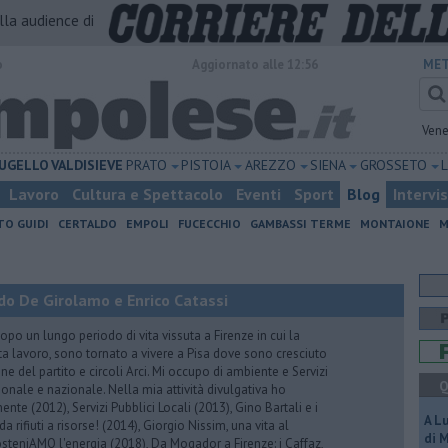
alla audience di
o
Aggiornato alle 12:56
MET
Vene
UGELLO
VALDISIEVE
PRATO
PISTOIA
AREZZO
SIENA
GROSSETO
Lavoro
Cultura e Spettacolo
Eventi
Sport
Blog
Intervi
TO GUIDI
CERTALDO
EMPOLI
FUCECCHIO
GAMBASSI TERME
MONTAIONE
M
do De Girolamo e Enrico Catassi
 un lungo periodo di vita vissuta a Firenze in cui la
ta lavoro, sono tornato a vivere a Pisa dove sono cresciuto
one del partito e circoli Arci. Mi occupo di ambiente e Servizi
Q
gionale e nazionale. Nella mia attività divulgativa ho
ente (2012), Servizi Pubblici Locali (2013), Gino Bartali e i
A L
 da rifiuti a risorse! (2014), Giorgio Nissim, una vita al
di 
osteniAMO l'energia (2018), Da Mogador a Firenze: i Caffaz,