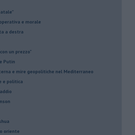
Natale”
à operativa e morale
sta a destra
 con un prezzo"
e Putin
nterna e mire geopolitiche nel Mediterraneo
e e politica
 addio
hnson
oshua
o oriente