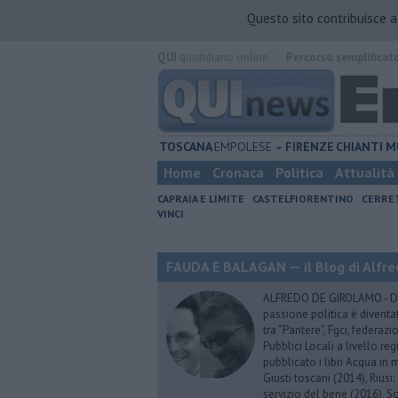
Questo sito contribuisce 
QUI
quotidiano online.
Percorso semplificat
TOSCANA
EMPOLESE
FIRENZE
CHIANTI
M
Home
Cronaca
Politica
Attualità
CAPRAIA E LIMITE
CASTELFIORENTINO
CERRE
VINCI
FAUDA E BALAGAN — il Blog di Alfre
ALFREDO DE GIROLAMO - Dopo
passione politica è diventa
tra “Pantere”, Fgci, federazi
Pubblici Locali a livello re
pubblicato i libri Acqua in m
Giusti toscani (2014), Riusi:
servizio del bene (2016), S