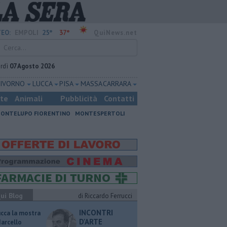
25°
37°
EO:
EMPOLI
QuiNews.net
rdì
07 Agosto 2026
LIVORNO
LUCCA
PISA
MASSA CARRARA
ste
Animali
Pubblicità
Contatti
ONTELUPO FIORENTINO
MONTESPERTOLI
ui Blog
di Riccardo Ferrucci
INCONTRI
ucca la mostra
D'ARTE
Marcello