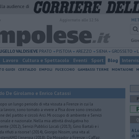
alla audience di
o
Aggiornato alle 12:56
MET
Gio
UGELLO
VALDISIEVE
PRATO
PISTOIA
AREZZO
SIENA
GROSSETO
Lavoro
Cultura e Spettacolo
Eventi
Sport
Blog
Intervi
TO GUIDI
CERTALDO
EMPOLI
FUCECCHIO
GAMBASSI TERME
MONTAIONE
M
do De Girolamo e Enrico Catassi
 un lungo periodo di vita vissuta a Firenze in cui la
ta lavoro, sono tornato a vivere a Pisa dove sono cresciuto
one del partito e circoli Arci. Mi occupo di ambiente e Servizi
Q
gionale e nazionale. Nella mia attività divulgativa ho
ente (2012), Servizi Pubblici Locali (2013), Gino Bartali e i
A L
 da rifiuti a risorse! (2014), Giorgio Nissim, una vita al
di 
osteniAMO l'energia (2018), Da Mogador a Firenze: i Caffaz,