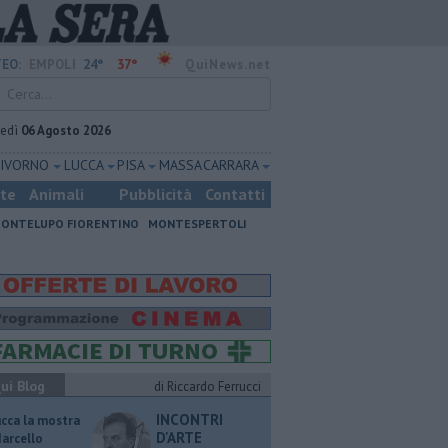
24°
37°
EO:
EMPOLI
QuiNews.net
vedì
06 Agosto 2026
LIVORNO
LUCCA
PISA
MASSA CARRARA
ste
Animali
Pubblicità
Contatti
ONTELUPO FIORENTINO
MONTESPERTOLI
ui Blog
di Riccardo Ferrucci
INCONTRI
ucca la mostra
D'ARTE
Marcello