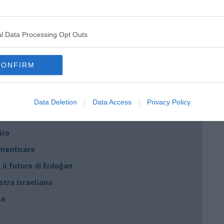
ogan
onflitti
l Data Processing Opt Outs
CONFIRM
per l'Italia
hia”
ella spesa
Data Deletion
Data Access
Privacy Policy
daco e la Brexit
ico
imenticare
il futuro di Erdoğan
stra israeliana
le