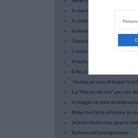
Resettare l’era di Netanyahu
​Il nuovo corso dell’era di Erd
Il ruolo delle diplomazie nei c
Persona
Il medioriente di Silvio
Tunisia rischiosa e strategica 
L'inizio del “secolo della Turc
Israele, deciderà il borsone d
Il Re, il Primo Ministro, il Sin
Turchia al voto, Erdogan in bil
La "Marcia dei vivi" per non d
A maggio le urne decideranno 
Biden ha fatto infuriare la de
Israele rischia una guerra civi
Bufera sull'immigrazione