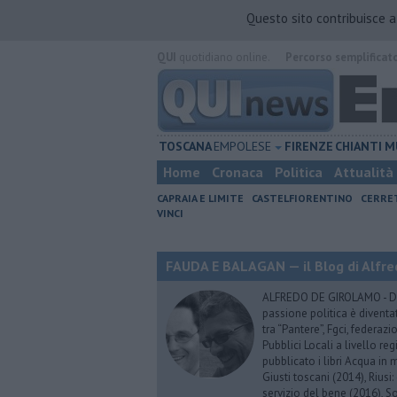
Questo sito contribuisce 
QUI
quotidiano online.
Percorso semplificat
TOSCANA
EMPOLESE
FIRENZE
CHIANTI
M
Home
Cronaca
Politica
Attualità
CAPRAIA E LIMITE
CASTELFIORENTINO
CERRE
VINCI
FAUDA E BALAGAN — il Blog di Alfre
ALFREDO DE GIROLAMO - Dopo
passione politica è diventa
tra “Pantere”, Fgci, federazi
Pubblici Locali a livello re
pubblicato i libri Acqua in m
Giusti toscani (2014), Riusi:
servizio del bene (2016), S