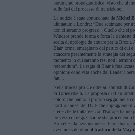
puramente propagandistica, visto che al 
sulle fasi del processo di transizione.
La notizia è stata commentata da
Michel B
ultimatum a Londra: “Due settimane per trov
non ci saranno progressi”. Quello che si pro
Windsor prende forma e forza la richiesta d
scelta di tipologia da attuare per la Brexit.
Blair, ormai emarginato dal partito di cui è 
attaccare pesantemente la strategia dei se
momento in cui saranno resi noti i termini 
referendum”. La regia di Blair è finalizzat
opinione condivisa anche dal Leader liber
fatti”.
Nella trincea pro Ue oltre ai laburisti di
Co
di Tories ribelli. La proposta di Blair infatt
coloro che hanno il proprio seggio nelle co
nord-irlandesi del DUP che appoggiano il 
crede che le trattative con l'Europa hanno 
processo di negoziazione stia procedendo b
Bruxelles da nessuna intesa. Pare chiaro c
avvenire solo dopo
il trasloco della May