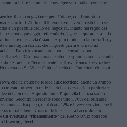
momento tra UK e Ue non c'è convergenza su nulla, nemmeno
arnier
, il capo negoziatore per l'Unione, con l'ennesimo
are soluzioni. Altrimenti il rendez-vous verrà posticipato se
fila è un possibile crollo dei negoziati. Intanto nel regno dei
i un secondo passaggio referendario, legato in questo caso alla
 Ad indicare questa via è stato l'ex primo ministro laburista Tony
stato una figura storica, che in questi giorni è tornato ad
guaci della Brexit invocando una nuova consultazione nel
del divorzio: “Con una tornata elettorale oppure con un secondo
a a dimostrare che “tecnicamente” la Brexit è ancora revocabile,
aldemocratico Sir Vince Cable, che chiede: “un referendum sui
rbyn
, che ha ripudiato le idee e
uroscettiche
, anche un gruppo
i ha trovato un seguito tra le fila dei conservatori, in particolare
ntee della Scozia. A questo punto l'ago della bilancia sono i
governo. Secondo un recente sondaggio il 76% dei britannici
preso una cattiva piega, un risicato 12% è invece convinto che il
ene, o molto bene. Una sottile linea separa l'accordo con
he
un eventuale “ripensamento”
del Regno Unito potrebbe
 da Downing street
.