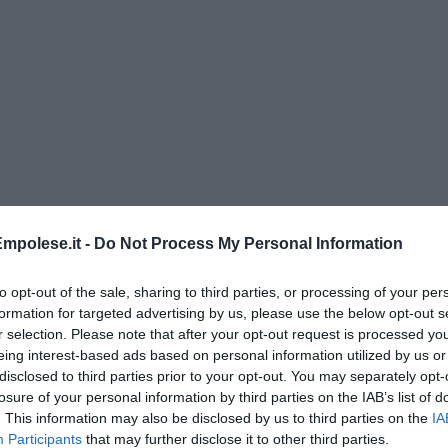
mpolese.it -
Do Not Process My Personal Information
to opt-out of the sale, sharing to third parties, or processing of your per
formation for targeted advertising by us, please use the below opt-out s
di Alfredo De Girolamo e Enrico Catassi
r selection. Please note that after your opt-out request is processed y
eing interest-based ads based on personal information utilized by us or
disclosed to third parties prior to your opt-out. You may separately opt-
oriente
losure of your personal information by third parties on the IAB’s list of
iziato il 7 ottobre 2023
. This information may also be disclosed by us to third parties on the
IA
Participants
that may further disclose it to other third parties.