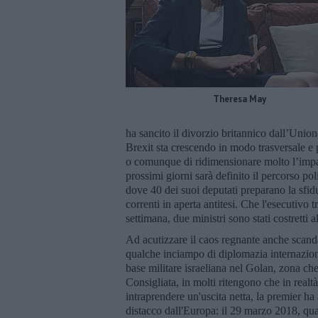
Theresa May
ha sancito il divorzio britannico dall’Union
Brexit sta crescendo in modo trasversale e 
o comunque di ridimensionare molto l’impat
prossimi giorni sarà definito il percorso poli
dove 40 dei suoi deputati preparano la sfid
correnti in aperta antitesi. Che l'esecutivo 
settimana, due ministri sono stati costretti
Ad acutizzare il caos regnante anche scandal
qualche inciampo di diplomazia internazional
base militare israeliana nel Golan, zona ch
Consigliata, in molti ritengono che in realt
intraprendere un'uscita netta, la premier h
distacco dall'Europa: il 29 marzo 2018, q