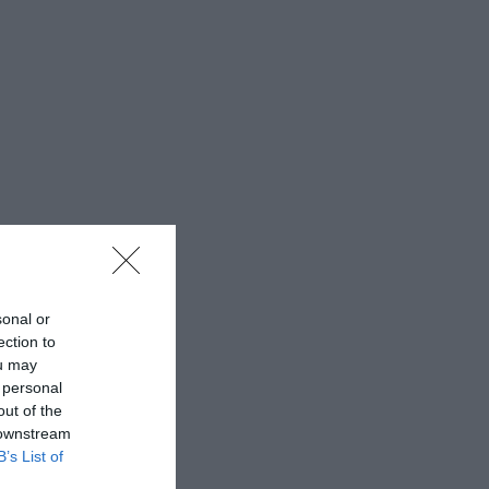
sonal or
ection to
ou may
 personal
out of the
 downstream
B’s List of