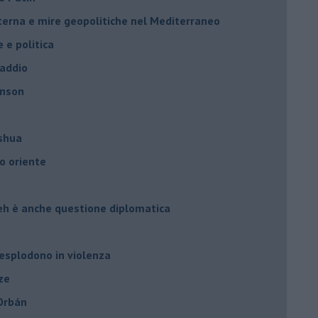
nterna e mire geopolitiche nel Mediterraneo
e e politica
 addio
hnson
oshua
o oriente
leh è anche questione diplomatica
 esplodono in violenza
ze
 Orbán