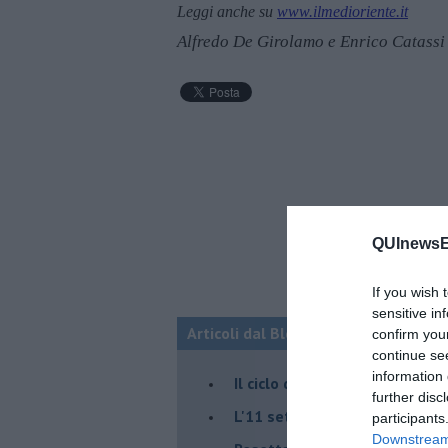
Leggi anche su
www.ilmedioriente.it
Alfredo De Girolamo e Enrico Catassi
QUInewsE
If you wish 
sensitive in
Articoli dal Blog “Fauda e balagan” 
confirm you
continue se
information 
Il ciclo della violenza in Medi
further disc
L'11 settembre di Israele è in
participants
Downstream 