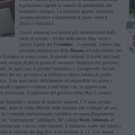
legislazione vigente in materia di subalternità alla
normativa europea. Le prossime quattro settimane
saranno decisive e segneranno il passo verso il
distacco definitivo.
A
Giorni infuocati resi ancora più incandescenti dalla
ridda di accuse – rivolte dalla stessa May verso i
servizi segreti del
Cremlino
– e smentite, relative alla
presunta interferenza della
Russia
nel referendum che
e Europea lo scorso anno. In questo contesto, il fronte anti hard
pare sempre di più in grado di smontare l'indirizzo del governo,
to. In ogni caso la premier britannica è consapevole che nei
tico del suo governo e la definitiva rottura interna al partito,
ucia. Una spaccatura difficilmente ricomponibile tra anime e
traballi è apparso evidente a tutti dopo che, in appena una
 alle dimissioni. Il malessere del governo della May è cronico.
i finanziari e accuse di molestie sessuali. C'è stato persino
e, dopo la visita ufficiale della ministra allo sviluppo ad una
e la Comunità internazionale considera occupata illegalmente.
à sia “segretamente” obbligata, dal collega
Boris Johnson
ad
a annunciato, con un certo clamore, il momento esatto del fatidico
uando le lancette del Big Ben scoccheranno le 23. Una mossa