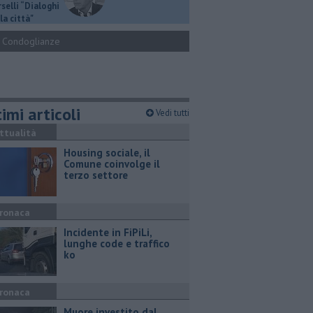
selli “Dialoghi
la città"
Condoglianze
imi articoli
Vedi tutti
ttualità
​Housing sociale, il
Comune coinvolge il
terzo settore
ronaca
Incidente in FiPiLi,
lunghe code e traffico
ko
ronaca
Muore investito dal