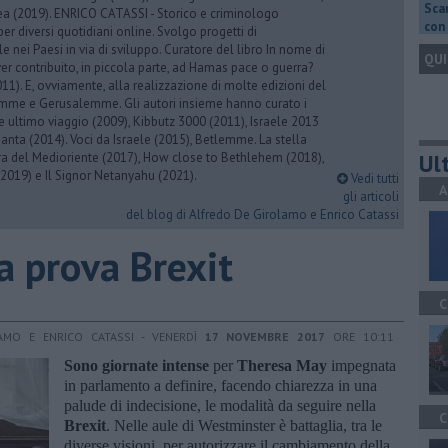
Scar
rea (2019). ENRICO CATASSI - Storico e criminologo
con 
er diversi quotidiani online. Svolgo progetti di
 nei Paesi in via di sviluppo. Curatore del libro In nome di
QUI
er contribuito, in piccola parte, ad Hamas pace o guerra?
1). E, ovviamente, alla realizzazione di molte edizioni del
emme e Gerusalemme. Gli autori insieme hanno curato i
 ultimo viaggio (2009), Kibbutz 3000 (2011), Israele 2013
Santa (2014). Voci da Israele (2015), Betlemme. La stella
Ult
ra del Medioriente (2017), How close to Bethlehem (2018),
2019) e Il Signor Netanyahu (2021).
Vedi tutti
A
gli articoli
del blog di Alfredo De Girolamo e Enrico Catassi
a prova Brexit
C
AMO E ENRICO CATASSI - VENERDÌ
17 NOVEMBRE 2017
ORE 10:11
Sono giornate intense
per
Theresa May
impegnata
in parlamento a definire, facendo chiarezza in una
palude di indecisione, le modalità da seguire nella
C
Brexit
. Nelle aule di Westminster è battaglia, tra le
diverse visioni, per autorizzare il cambiamento della