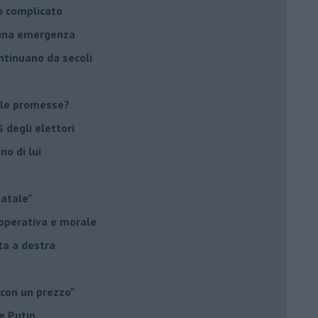
o complicato
suna emergenza
ontinuano da secoli
le promesse?
 degli elettori
no di lui
Natale”
à operativa e morale
sta a destra
 con un prezzo"
e Putin