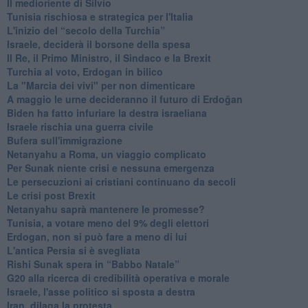
Il medioriente di Silvio
Tunisia rischiosa e strategica per l'Italia
L'inizio del “secolo della Turchia”
Israele, deciderà il borsone della spesa
Il Re, il Primo Ministro, il Sindaco e la Brexit
Turchia al voto, Erdogan in bilico
La "Marcia dei vivi" per non dimenticare
A maggio le urne decideranno il futuro di Erdoğan
Biden ha fatto infuriare la destra israeliana
Israele rischia una guerra civile
Bufera sull'immigrazione
Netanyahu a Roma, un viaggio complicato
Per Sunak niente crisi e nessuna emergenza
Le persecuzioni ai cristiani continuano da secoli
Le crisi post Brexit
Netanyahu saprà mantenere le promesse?
Tunisia, a votare meno del 9% degli elettori
Erdogan, non si può fare a meno di lui
L'antica Persia si è svegliata
Rishi Sunak spera in “Babbo Natale”
G20 alla ricerca di credibilità operativa e morale
Israele, l'asse politico si sposta a destra
Iran, dilaga la protesta