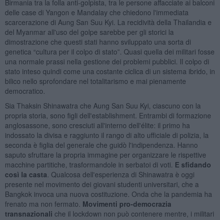
Birmania tra la folla anti-golpista, tra le persone affacciate ai balconi
delle case di Yangon e Mandalay che chiedono l'immediata
scarcerazione di Aung San Suu Kyi. La recidività della Thailandia e
del Myanmar all'uso del golpe sarebbe per gli storici la
dimostrazione che questi stati hanno sviluppato una sorta di
genetica “cultura per il colpo di stato”. Quasi quella dei militari fosse
una normale prassi nella gestione dei problemi pubblici. Il colpo di
stato inteso quindi come una costante ciclica di un sistema ibrido, in
bilico nello sprofondare nel totalitarismo e mai pienamente
democratico.
Sia Thaksin Shinawatra che Aung San Suu Kyi, ciascuno con la
propria storia, sono figli dell'establishment. Entrambi di formazione
anglosassone, sono cresciuti all'interno dell'élite: il primo ha
indossato la divisa e raggiunto il rango di alto ufficiale di polizia, la
seconda è figlia del generale che guidò l'indipendenza. Hanno
saputo sfruttare la propria immagine per organizzare le rispettive
macchine partitiche, trasformandole in serbatoi di voti.
E sfidando
così la casta
. Qualcosa dell'esperienza di Shinawatra è oggi
presente nel movimento dei giovani studenti universitari, che a
Bangkok invoca una nuova costituzione. Onda che la pandemia ha
frenato ma non fermato.
Movimenti pro-democrazia
transnazionali
che il lockdown non può contenere mentre, i militari