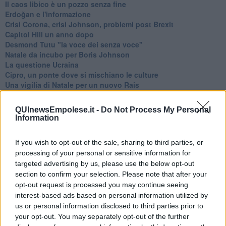
​Il caos libico è un pozzo senza fine
Erdoğan e l'informazione
Crisi Corona, crisi Johnson, problemi post Brexit
Capitol Hill un anno dopo
Desmond Tutu "la voce dei senza voce"
Natale da incubo per Boris Johnson
La questione Ucraina
Cipro, un ponte dove si mischiano le culture
Una vigilia di Natale per un nuovo Rais
La questione israelo-palestinese ignorata dal G20
Erdogan continua a sfidare l'Occidente
QUInewsEmpolese.it -
Do Not Process My Personal
Libano, collasso economico e guerra civile
Information
Johnson, da Trump a Biden alla Brexit
L'AUKUS e il Quad
If you wish to opt-out of the sale, sharing to third parties, or
Biden, primo presidente USA non in guerra
processing of your personal or sensitive information for
Papa Bergoglio vedrà Viktor Orbán
targeted advertising by us, please use the below opt-out
Bennet, un giorno in attesa di Biden
section to confirm your selection. Please note that after your
Il ritorno dei talebani
opt-out request is processed you may continue seeing
​La lenta agonia del Libano
Sudafrica, è allarme alimentare
interest-based ads based on personal information utilized by
Usa di nuovo al centro della geopolitica internazionale
us or personal information disclosed to third parties prior to
L’appuntamento di Israele con il cambiamento
your opt-out. You may separately opt-out of the further
La farsa delle elezioni in Siria