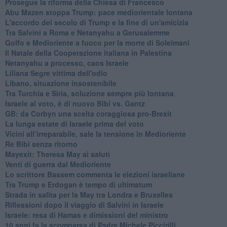
Prosegue la riforma della Chiesa di Francesco
Abu Mazen stoppa Trump: pace mediorientale lontana
L'accordo del secolo di Trump e la fine di un'amicizia
Tra Salvini a Roma e Netanyahu a Gerusalemme
Golfo e Medioriente a fuoco per la morte di Soleimani
Il Natale della Cooperazione italiana in Palestina
Netanyahu a processo, caos Israele
Liliana Segre vittima dell'odio
Libano, situazione insostenibile
Tra Turchia e Siria, soluzione sempre più lontana
Israele al voto, è di nuovo Bibi vs. Gantz
GB: da Corbyn una scelta coraggiosa pro-Brexit
La lunga estate di Israele prima del voto
Vicini all’irreparabile, sale la tensione in Medioriente
Re Bibi senza ritorno
Mayexit: Theresa May ai saluti
Venti di guerra dal Medioriente
Lo scrittore Bassem commenta le elezioni israeliane
Tra Trump e Erdogan è tempo di ultimatum
Strada in salita per la May tra Londra e Bruxelles
Riflessioni dopo il viaggio di Salvini in Israele
Israele: resa di Hamas e dimissioni del ministro
10 anni fa la scomparsa di Padre Michele Piccirilli