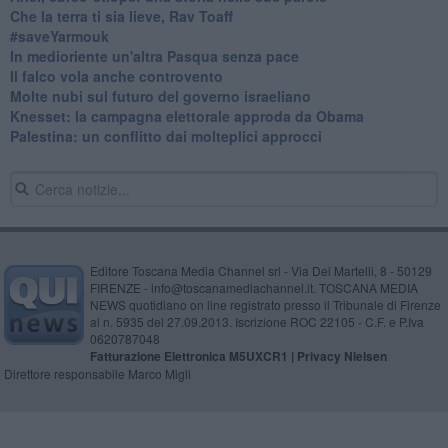
Che la terra ti sia lieve, Rav Toaff
​#saveYarmouk
​In medioriente un'altra Pasqua senza pace
​Il falco vola anche controvento
Molte nubi sul futuro del governo israeliano
Knesset: la campagna elettorale approda da Obama
Palestina: un conflitto dai molteplici approcci
Editore Toscana Media Channel srl - Via Dei Martelli, 8 - 50129
FIRENZE - info@toscanamediachannel.it. TOSCANA MEDIA
NEWS quotidiano on line registrato presso il Tribunale di Firenze
al n. 5935 del 27.09.2013. Iscrizione ROC 22105 - C.F. e P.Iva
0620787048
Fatturazione Elettronica M5UXCR1 |
Privacy Nielsen
Direttore responsabile Marco Migli
Powered by
Aperion.it