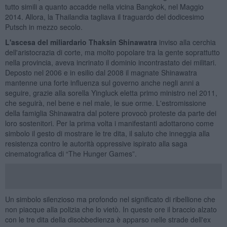
tutto simili a quanto accadde nella vicina Bangkok, nel Maggio
2014. Allora, la Thailandia tagliava il traguardo del dodicesimo
Putsch in mezzo secolo.
L'ascesa del miliardario Thaksin Shinawatra
inviso alla cerchia
dell'aristocrazia di corte, ma molto popolare tra la gente soprattutto
nella provincia, aveva incrinato il dominio incontrastato dei militari.
Deposto nel 2006 e in esilio dal 2008 il magnate Shinawatra
mantenne una forte influenza sul governo anche negli anni a
seguire, grazie alla sorella Yingluck eletta primo ministro nel 2011,
che seguirà, nel bene e nel male, le sue orme. L'estromissione
della famiglia Shinawatra dal potere provocò proteste da parte dei
loro sostenitori. Per la prima volta i manifestanti adottarono come
simbolo il gesto di mostrare le tre dita, il saluto che inneggia alla
resistenza contro le autorità oppressive ispirato alla saga
cinematografica di “The Hunger Games”.
Un simbolo silenzioso ma profondo nel significato di ribellione che
non piacque alla polizia che lo vietò. In queste ore il braccio alzato
con le tre dita della disobbedienza è apparso nelle strade dell'ex