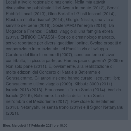
Locali a livello regionale e nazionale. Nella mia attività
divulgativa ho pubblicato i libri Acqua in mente (2012), Servizi
Pubblici Locali (2013), Gino Bartali e i Giusti toscani (2014),
Riusi: da rifiuti a risorse! (2014), Giorgio Nissim, una vita al
servizio del bene (2016), SosteniAMO l'energia (2018), Da
Mogador a Firenze: i Caffaz, viaggio di una famiglia ebrea
(2019). ENRICO CATASSI - Storico e criminologo mancato,
scrivo reportage per diversi quotidiani online. Svolgo progetti di
cooperazione internazionale nei Paesi in via di sviluppo.
Curatore del libro In nome di (2007), sono contento di aver
contribuito, in piccola parte, ad Hamas pace o guerra? (2005) e
Non solo pane (2011). E, ovviamente, alla realizzazione di
molte edizioni del Concerto di Natale a Betlemme e
Gerusalemme. Gli autori insieme hanno curato i seguenti libri:
Gerusalemme ultimo viaggio (2009), Kibbutz 3000 (2011),
Israele 2013 (2013), Francesco in Terra Santa (2014). Voci da
Israele (2015), Betlemme. La stella della Terra Santa
nell'ombra del Medioriente (2017), How close to Bethlehem
(2018), Netanyahu re senza trono (2019) e Il Signor Netanyahu
(2021).
,
Mercoledì
ore 18:00
Blog
17 Febbraio 2021