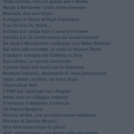
Terza Intifada, non c'è spazio per il Natale
Natale a Betlemme: crollo delle presenze
Mandela, due anni dopo
Il viaggio in Africa di Papa Francesco
E se 20 anni fa, Rabin...
Intifada 2.0: senza freni il terrore in Israele
Intifada 2.0: la rivolta monta sui social network
Da Gaza a Montecatini: colloquio con Nidaa Badwan
Dal falco alla colomba: la visita di Reuven Rivlin
Il barbaro scempio del Califfato in Siria
Due crimini, un mondo sconvolto
Il ponte degli enti locali per la Palestina
Nucleare iraniano, diplomazia di vasta proporzione
Gaza, ultimo conflitto, un anno dopo
Channukkat Bait
L'ONU per i profughi ed i rifugiati
Holot, non un villaggio turistico
Francesco a Sarajevo: il bilancio
Un Papa a Sarajevo
Palmira all'Isis, una sconfitta anche mediatica
Ricordo di Daniela Meucci
​Una telefonata lunga 42 giorni
​Ariel, ebreo-etiope: una storia nelle sue parole