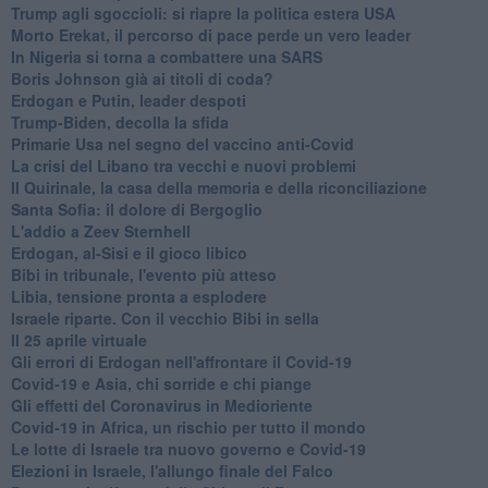
Trump agli sgoccioli: si riapre la politica estera USA
Morto Erekat, il percorso di pace perde un vero leader
In Nigeria si torna a combattere una SARS
Boris Johnson già ai titoli di coda?
Erdogan e Putin, leader despoti
Trump-Biden, decolla la sfida
Primarie Usa nel segno del vaccino anti-Covid
La crisi del Libano tra vecchi e nuovi problemi
Il Quirinale, la casa della memoria e della riconciliazione
Santa Sofia: il dolore di Bergoglio
L'addio a ​Zeev Sternhell
Erdogan, al-Sisi e il gioco libico
Bibi in tribunale, l'evento più atteso
Libia, tensione pronta a esplodere
Israele riparte. Con il vecchio Bibi in sella
Il 25 aprile virtuale
Gli errori di Erdogan nell'affrontare il Covid-19
Covid-19 e Asia, chi sorride e chi piange
Gli effetti del Coronavirus in Medioriente
Covid-19 in Africa, un rischio per tutto il mondo
Le lotte di Israele tra nuovo governo e Covid-19
Elezioni in Israele, l'allungo finale del Falco