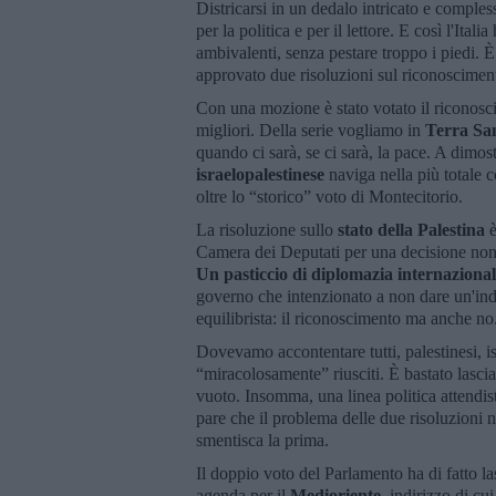
Districarsi in un dedalo intricato e comples
per la politica e per il lettore. E così l'Ita
ambivalenti, senza pestare troppo i piedi. 
approvato due risoluzioni sul riconosciment
Con una mozione è stato votato il riconosci
migliori. Della serie vogliamo in
Terra Sa
quando ci sarà, se ci sarà, la pace. A dimost
israelopalestinese
naviga nella più totale c
oltre lo “storico” voto di Montecitorio.
La risoluzione sullo
stato della Palestina
è
Camera dei Deputati per una decisione non 
Un pasticcio di diplomazia internazionale
governo che intenzionato a non dare un'ind
equilibrista: il riconoscimento ma anche no
Dovevamo accontentare tutti, palestinesi, 
“miracolosamente” riusciti. È bastato lasc
vuoto. Insomma, una linea politica attendist
pare che il problema delle due risoluzioni 
smentisca la prima.
Il doppio voto del Parlamento ha di fatto la
agenda per il
Medioriente
, indirizzo di c