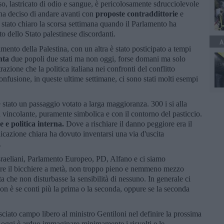
so, lastricato di odio e sangue, è pericolosamente sdrucciolevole
lia ha deciso di andare avanti con
proposte contraddittorie
e
È stato chiaro la scorsa settimana quando il Parlamento ha
o dello Stato palestinese discordanti.
A
mento della Palestina, con un altra è stato posticipato a tempi
nta
due popoli due stati ma non oggi, forse domani ma solo
razione che la politica italiana nei confronti del conflitto
onfusione, in queste ultime settimane, ci sono stati molti esempi
 stato un passaggio votato a larga maggioranza. 300 i si alla
vincolante, puramente simbolica e con il contorno del pasticcio.
 e politica interna.
Dove a rischiare il danno peggiore era il
icazione chiara ha dovuto inventarsi una via d'uscita
.
israeliani, Parlamento Europeo, PD, Alfano e ci siamo
iare il bicchiere a metà, non troppo pieno e nemmeno mezzo
a che non disturbasse la sensibilità di nessuno. In generale ci
non è se conti più la prima o la seconda, oppure se la seconda
sciato campo libero al ministro Gentiloni nel definire la prossima
ui oggi è arduo immaginare minimamente i risvolti e le