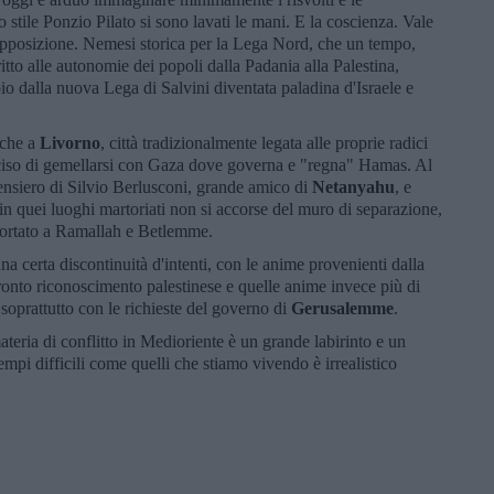
 stile Ponzio Pilato si sono lavati le mani. E la coscienza. Vale
'opposizione. Nemesi storica per la Lega Nord, che un tempo,
tto alle autonomie dei popoli dalla Padania alla Palestina,
o dalla nuova Lega di Salvini diventata paladina d'Israele e
 che a
Livorno
, città tradizionalmente legata alle proprie radici
 deciso di gemellarsi con Gaza dove governa e "regna" Hamas. Al
pensiero di Silvio Berlusconi, grande amico di
Netanyahu
, e
 in quei luoghi martoriati non si accorse del muro di separazione,
portato a Ramallah e Betlemme.
a certa discontinuità d'intenti, con le anime provenienti dalla
n pronto riconoscimento palestinese e quelle anime invece più di
soprattutto con le richieste del governo di
Gerusalemme
.
materia di conflitto in Medioriente è un grande labirinto e un
mpi difficili come quelli che stiamo vivendo è irrealistico