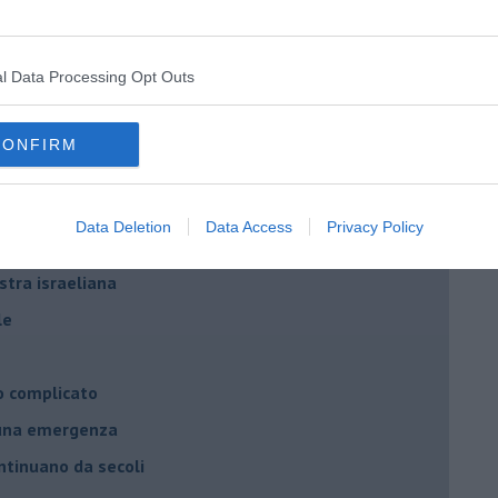
per l'Italia
hia”
l Data Processing Opt Outs
ella spesa
daco e la Brexit
CONFIRM
ico
imenticare
Data Deletion
Data Access
Privacy Policy
il futuro di Erdoğan
stra israeliana
le
o complicato
suna emergenza
ontinuano da secoli