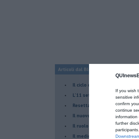
Articoli dal Blog “Fauda e balagan” 
QUInewsE
Il ciclo della violenza in Medi
If you wish 
L'11 settembre di Israele è in
sensitive in
confirm you
Resettare l’era di Netanyahu
continue se
​Il nuovo corso dell’era di Erd
information 
further disc
Il ruolo delle diplomazie nei c
participants
Il medioriente di Silvio
Downstream 