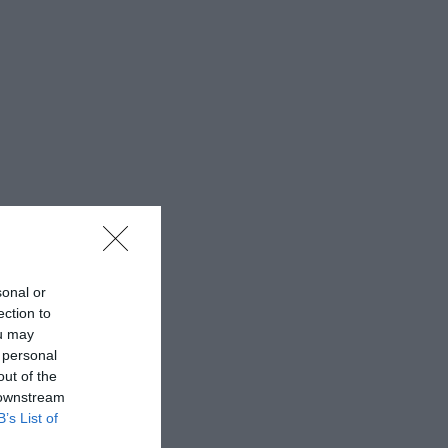
sonal or
ection to
ou may
 personal
out of the
 downstream
B’s List of