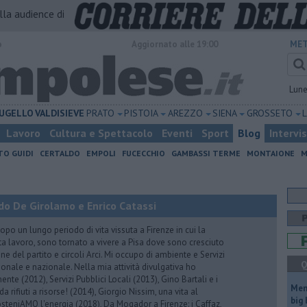
alla audience di
o
Aggiornato alle 19:00
MET
Lun
UGELLO
VALDISIEVE
PRATO
PISTOIA
AREZZO
SIENA
GROSSETO
Lavoro
Cultura e Spettacolo
Eventi
Sport
Blog
Intervi
TO GUIDI
CERTALDO
EMPOLI
FUCECCHIO
GAMBASSI TERME
MONTAIONE
M
do De Girolamo e Enrico Catassi
 un lungo periodo di vita vissuta a Firenze in cui la
ta lavoro, sono tornato a vivere a Pisa dove sono cresciuto
one del partito e circoli Arci. Mi occupo di ambiente e Servizi
Q
gionale e nazionale. Nella mia attività divulgativa ho
ente (2012), Servizi Pubblici Locali (2013), Gino Bartali e i
Mem
 da rifiuti a risorse! (2014), Giorgio Nissim, una vita al
big
osteniAMO l'energia (2018), Da Mogador a Firenze: i Caffaz,