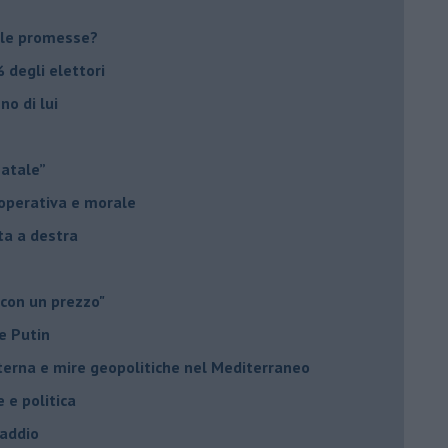
le promesse?
 degli elettori
no di lui
Natale”
à operativa e morale
sta a destra
 con un prezzo"
e Putin
nterna e mire geopolitiche nel Mediterraneo
e e politica
 addio