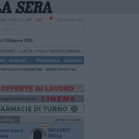
24°
35°
EO:
EMPOLI
QuiNews.net
edì
10 Agosto 2026
LIVORNO
LUCCA
PISA
MASSA CARRARA
ste
Animali
Pubblicità
Contatti
ONTELUPO FIORENTINO
MONTESPERTOLI
ui Blog
di Marco Celati
RACCONTI
orie dopo il
DELLA
 bang