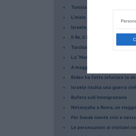
Tunisia rischiosa e strategica 
L'inizio del “secolo della Turc
Persona
Israele, deciderà il borsone d
Il Re, il Primo Ministro, il Sin
Turchia al voto, Erdogan in bil
La "Marcia dei vivi" per non d
A maggio le urne decideranno 
Biden ha fatto infuriare la de
Israele rischia una guerra civi
Bufera sull'immigrazione
Netanyahu a Roma, un viaggi
Per Sunak niente crisi e nes
Le persecuzioni ai cristiani c