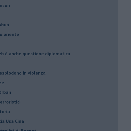
hnson
oshua
o oriente
leh è anche questione diplomatica
 esplodono in violenza
ze
 Orbán
rroristici
toria
zia Usa Cina
tralità di Bennet