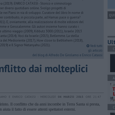
rea (2019). ENRICO CATASSI - Storico e criminologo
er diversi quotidiani online. Svolgo progetti di
 nei Paesi in via di sviluppo. Curatore del libro In nome di
QUI
er contribuito, in piccola parte, ad Hamas pace o guerra?
1). E, ovviamente, alla realizzazione di molte edizioni del
emme e Gerusalemme. Gli autori insieme hanno curato i
 ultimo viaggio (2009), Kibbutz 3000 (2011), Israele 2013
Santa (2014). Voci da Israele (2015), Betlemme. La stella
Ult
ra del Medioriente (2017), How close to Bethlehem (2018),
2019) e Il Signor Netanyahu (2021).
Vedi tutti
C
gli articoli
del blog di Alfredo De Girolamo e Enrico Catassi
nflitto dai molteplici
A
LAMO E ENRICO CATASSI - MERCOLEDÌ
04 MARZO 2015
ORE 21:47
rinto. Il conflitto che da anni incombe in Terra Santa si presta,
C
aiuta il fatto di essere attenti spettatori esterni.