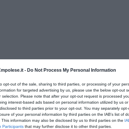
di Alfredo De Girolamo e Enrico Catassi
mpolese.it -
Do Not Process My Personal Information
oriente
to opt-out of the sale, sharing to third parties, or processing of your per
iziato il 7 ottobre 2023
formation for targeted advertising by us, please use the below opt-out s
r selection. Please note that after your opt-out request is processed y
eing interest-based ads based on personal information utilized by us or
ogan
disclosed to third parties prior to your opt-out. You may separately opt-
losure of your personal information by third parties on the IAB’s list of
onflitti
. This information may also be disclosed by us to third parties on the
IA
Participants
that may further disclose it to other third parties.