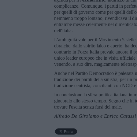
complicanze. Comunque, i partiti in perfetto
per quelli di governo come per quelli dell
nemmeno troppo lontano, rivendicava il diri
entrambe messe celermente nel dimenticatoi
dell'Italia.
L'ambiguità vale per il Movimento 5 stelle
ebraiche, dallo spirito laico e aperto, ha
contrario in Forza Italia prevale ancora il 
unico leader europeo che in visita ufficiale
venendo, a suo dire, magicamente teletras
Anche nel Partito Democratico è palesata un
tradizione dei partiti della sinistra, per u
tradizione centrista, concilianti con NCD e 
In conclusione la sfera politica italiana in 
ginepraio allo stesso tempo. Segno che in te
trovare l'uscita senza farsi del male.
Alfredo De Girolamo e Enrico Catassi