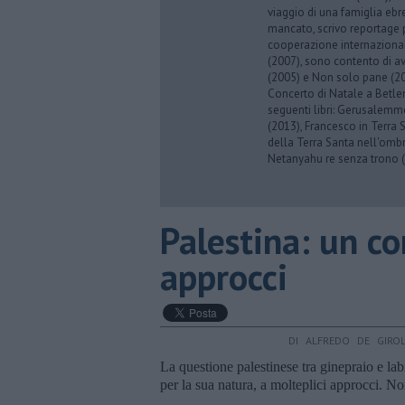
viaggio di una famiglia eb
mancato, scrivo reportage p
cooperazione internazionale
(2007), sono contento di av
(2005) e Non solo pane (201
Concerto di Natale a Betl
seguenti libri: Gerusalemme
(2013), Francesco in Terra 
della Terra Santa nell'omb
Netanyahu re senza trono (
Palestina: un co
approcci
DI ALFREDO DE GIRO
La questione palestinese tra ginepraio e labi
per la sua natura, a molteplici approcci. Non 