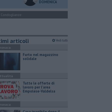
DOMENICA
Condoglianze
imi articoli
Vedi tutti
ronaca
Furto nel magazzino
solidale
ttualità
​Tutte le offerte di
lavoro per l'area
Empolese-Valdelsa
ronaca
Casa inagibile dopo il