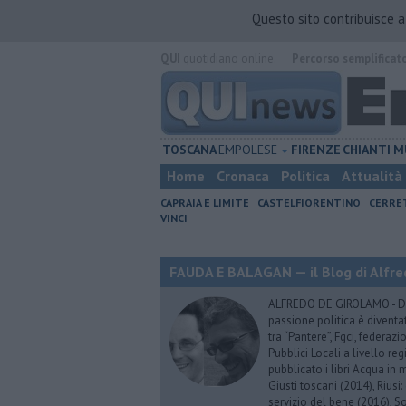
Questo sito contribuisce 
QUI
quotidiano online.
Percorso semplificat
TOSCANA
EMPOLESE
FIRENZE
CHIANTI
M
Home
Cronaca
Politica
Attualità
CAPRAIA E LIMITE
CASTELFIORENTINO
CERRE
VINCI
FAUDA E BALAGAN — il Blog di Alfre
ALFREDO DE GIROLAMO - Dopo
passione politica è diventa
tra “Pantere”, Fgci, federazi
Pubblici Locali a livello re
pubblicato i libri Acqua in m
Giusti toscani (2014), Riusi:
servizio del bene (2016), S