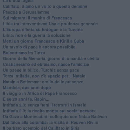
La cruda logica
Califfato, diamo un volto a questo demone
Pasqua a Gerusalemme
Sui migranti il monito di Francesco
Libia tra interventismo Usa e prudenza generale
L'Europa rifletta su Erdogan e la Turchia
Libia: non è la guerra la soluzione
Metti un giorno Francesco e Kirill a Cuba
Un tavolo di pace è ancora possibile
Boicottiamo Im Tirtzu
Giorno della Memoria, giorno di umanità e civiltà
Cristianesimo ed ebraismo, nasce l'amicizia
Un paese in bilico, Turchia senza pace
Terza Intifada, non c'è spazio per il Natale
Natale a Betlemme: crollo delle presenze
Mandela, due anni dopo
Il viaggio in Africa di Papa Francesco
E se 20 anni fa, Rabin...
Intifada 2.0: senza freni il terrore in Israele
Intifada 2.0: la rivolta monta sui social network
Da Gaza a Montecatini: colloquio con Nidaa Badwan
Dal falco alla colomba: la visita di Reuven Rivlin
Il barbaro scempio del Califfato in Siria