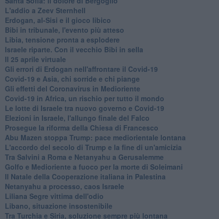
Santa Sofia: il dolore di Bergoglio
L'addio a ​Zeev Sternhell
Erdogan, al-Sisi e il gioco libico
Bibi in tribunale, l'evento più atteso
Libia, tensione pronta a esplodere
Israele riparte. Con il vecchio Bibi in sella
Il 25 aprile virtuale
Gli errori di Erdogan nell'affrontare il Covid-19
Covid-19 e Asia, chi sorride e chi piange
Gli effetti del Coronavirus in Medioriente
Covid-19 in Africa, un rischio per tutto il mondo
Le lotte di Israele tra nuovo governo e Covid-19
Elezioni in Israele, l'allungo finale del Falco
Prosegue la riforma della Chiesa di Francesco
Abu Mazen stoppa Trump: pace mediorientale lontana
L'accordo del secolo di Trump e la fine di un'amicizia
Tra Salvini a Roma e Netanyahu a Gerusalemme
Golfo e Medioriente a fuoco per la morte di Soleimani
Il Natale della Cooperazione italiana in Palestina
Netanyahu a processo, caos Israele
Liliana Segre vittima dell'odio
Libano, situazione insostenibile
Tra Turchia e Siria, soluzione sempre più lontana