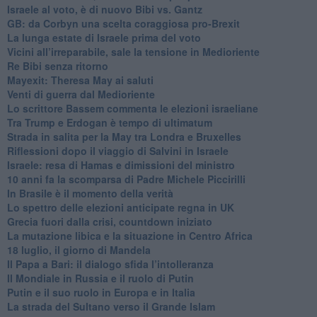
Israele al voto, è di nuovo Bibi vs. Gantz
GB: da Corbyn una scelta coraggiosa pro-Brexit
La lunga estate di Israele prima del voto
Vicini all’irreparabile, sale la tensione in Medioriente
Re Bibi senza ritorno
Mayexit: Theresa May ai saluti
Venti di guerra dal Medioriente
Lo scrittore Bassem commenta le elezioni israeliane
Tra Trump e Erdogan è tempo di ultimatum
Strada in salita per la May tra Londra e Bruxelles
Riflessioni dopo il viaggio di Salvini in Israele
Israele: resa di Hamas e dimissioni del ministro
10 anni fa la scomparsa di Padre Michele Piccirilli
In Brasile è il momento della verità
Lo spettro delle elezioni anticipate regna in UK
Grecia fuori dalla crisi, countdown iniziato
La mutazione libica e la situazione in Centro Africa
18 luglio, il giorno di Mandela
Il Papa a Bari: il dialogo sfida l’intolleranza
Il Mondiale in Russia e il ruolo di Putin
Putin e il suo ruolo in Europa e in Italia
La strada del Sultano verso il Grande Islam