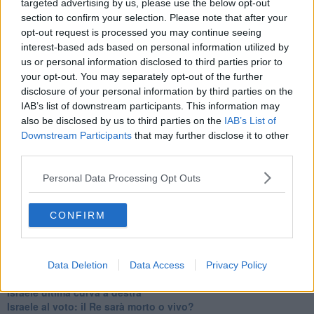
targeted advertising by us, please use the below opt-out
Erdogan continua a sfidare l'Occidente
section to confirm your selection. Please note that after your
Libano, collasso economico e guerra civile
opt-out request is processed you may continue seeing
Johnson, da Trump a Biden alla Brexit
interest-based ads based on personal information utilized by
L'AUKUS e il Quad
us or personal information disclosed to third parties prior to
Biden, primo presidente USA non in guerra
your opt-out. You may separately opt-out of the further
Papa Bergoglio vedrà Viktor Orbán
disclosure of your personal information by third parties on the
Bennet, un giorno in attesa di Biden
IAB’s list of downstream participants. This information may
Il ritorno dei talebani
also be disclosed by us to third parties on the
IAB’s List of
​La lenta agonia del Libano
Downstream Participants
that may further disclose it to other
Sudafrica, è allarme alimentare
third parties.
Usa di nuovo al centro della geopolitica internazionale
L’appuntamento di Israele con il cambiamento
Personal Data Processing Opt Outs
La farsa delle elezioni in Siria
In Medioriente non ci sono favole, solo realtà
Biden chiama ma Netanyahu non risponde
CONFIRM
Niente di nuovo in Medioriente
La forza di Boris Johnson
Biden nuovo alleato armeno contro la Turchia
Mar Mediterraneo cimitero silente
Data Deletion
Data Access
Privacy Policy
Richiami neo ottomani, la Francia guarda sospetta
Israele ultima curva a destra
Israele al voto: il Re sarà morto o vivo?