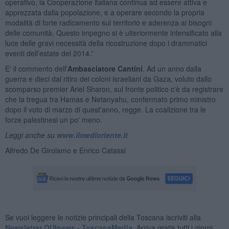
operativo, la Cooperazione italiana continua ad essere attiva e
apprezzata dalla popolazione, e a operare secondo la propria
modalità di forte radicamento sul territorio e aderenza ai bisogni
delle comunità. Questo impegno si è ulteriormente intensificato alla
luce delle gravi necessità della ricostruzione dopo i drammatici
eventi dell’estate del 2014.”
E' il commento dell'
Ambasciatore Cantini
. Ad un anno dalla
guerra e dieci dal ritiro dei coloni israeliani da Gaza, voluto dallo
scomparso premier Ariel Sharon, sul fronte politico c'è da registrare
che la tregua tra Hamas e Netanyahu, confermato primo ministro
dopo il voto di marzo di quest'anno, regge. La coalizione tra le
forze palestinesi un po' meno.
Leggi anche su
www.ilmedioriente.it
Alfredo De Girolamo e Enrico Catassi
Se vuoi leggere le notizie principali della Toscana iscriviti alla
Newsletter QUInews - ToscanaMedia.
Arriva gratis tutti i giorni