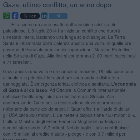
Gaza, ultimo conflitto, un anno dopo
. —
È trascorso un anno esatto dall'ennesima crisi israelo-
palestinese. L'8 luglio 2014 ha inizio un conflitto che durerà
un'estate intera, lasciando una lunga scia di sangue. La Terra
Santa è infiammata dalla violenza ancora una volta. In quelle ore il
governo di Gerusalemme lancia l’operazione “Margine Protettivo”
nella Striscia di Gaza. Alla fine si conteranno 2189 morti palestinesi
e 71 israeliani.
Gaza ancora una volta è un cumulo di macerie, 18 mila case rase
al suolo e le principali infrastrutture sono andate distrutte o
danneggiate. È emergenza idrica, elettrica e sanitaria.
L'economia
di Gaza è al collasso
. Ad Ottobre la Comunità Internazionale
definisce l'entità degli aiuti da destinare alla Striscia. Alla
conferenza del Cairo per la ricostruzione piovono promesse
milionarie da parte dei donatori. Il Qatar offre 1 miliardo di dollari,
gli USA circa 200 milioni. L'Ue mette a disposizione 450 milioni di €.
L'allora Ministro degli Esteri Federica Mogherini partecipa al
summit stanziando 18,7 milioni. Nel dettaglio l'Italia contribuisce
con 15 milioni al credito d'aiuto - pledge - e con 3,7 milioni per
l'emergenza.