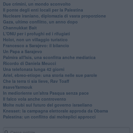
Due crimini, un mondo sconvolto
Il ponte degli enti locali per la Palestina
Nucleare iraniano, diplomazia di vasta proporzione
Gaza, ultimo conflitto, un anno dopo
Channukkat Bait
L'ONU per i profughi ed i rifugiati
Holot, non un villaggio turistico
Francesco a Sarajevo: il bilancio
Un Papa a Sarajevo
Palmira all'Isis, una sconfitta anche mediatica
Ricordo di Daniela Meucci
​Una telefonata lunga 42 giorni
​Ariel, ebreo-etiope: una storia nelle sue parole
Che la terra ti sia lieve, Rav Toaff
​#saveYarmouk
​In medioriente un'altra Pasqua senza pace
​Il falco vola anche controvento
Molte nubi sul futuro del governo israeliano
Knesset: la campagna elettorale approda da Obama
Palestina: un conflitto dai molteplici approcci