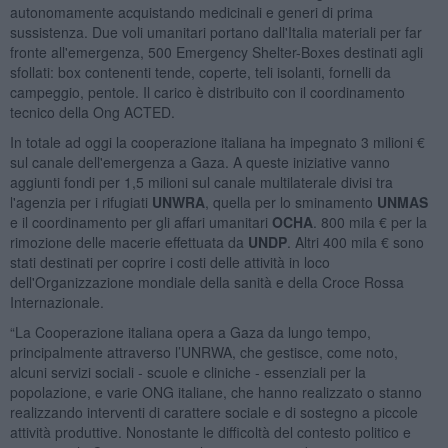
autonomamente acquistando medicinali e generi di prima
sussistenza. Due voli umanitari portano dall'Italia materiali per far
fronte all'emergenza, 500 Emergency Shelter-Boxes destinati agli
sfollati: box contenenti tende, coperte, teli isolanti, fornelli da
campeggio, pentole. Il carico è distribuito con il coordinamento
tecnico della Ong ACTED.
In totale ad oggi la cooperazione italiana ha impegnato 3 milioni €
sul canale dell'emergenza a Gaza. A queste iniziative vanno
aggiunti fondi per 1,5 milioni sul canale multilaterale divisi tra
l'agenzia per i rifugiati
UNWRA
, quella per lo sminamento
UNMAS
e il coordinamento per gli affari umanitari
OCHA
. 800 mila € per la
rimozione delle macerie effettuata da
UNDP
. Altri 400 mila € sono
stati destinati per coprire i costi delle attività in loco
dell'Organizzazione mondiale della sanità e della Croce Rossa
Internazionale.
“La Cooperazione italiana opera a Gaza da lungo tempo,
principalmente attraverso l’UNRWA, che gestisce, come noto,
alcuni servizi sociali - scuole e cliniche - essenziali per la
popolazione, e varie ONG italiane, che hanno realizzato o stanno
realizzando interventi di carattere sociale e di sostegno a piccole
attività produttive. Nonostante le difficoltà del contesto politico e