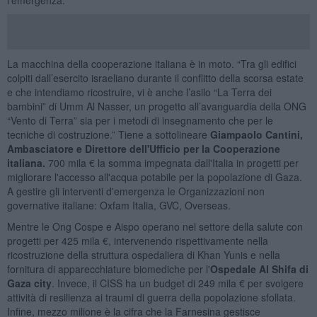
La macchina della cooperazione italiana è in moto. “Tra gli edifici
colpiti dall’esercito israeliano durante il conflitto della scorsa estate
e che intendiamo ricostruire, vi è anche l’asilo “La Terra dei
bambini” di Umm Al Nasser, un progetto all’avanguardia della ONG
“Vento di Terra” sia per i metodi di insegnamento che per le
tecniche di costruzione.” Tiene a sottolineare
Giampaolo Cantini,
Ambasciatore e Direttore dell'Ufficio per la Cooperazione
italiana.
700 mila € la somma impegnata dall'Italia in progetti per
migliorare l'accesso all'acqua potabile per la popolazione di Gaza.
A gestire gli interventi d'emergenza le Organizzazioni non
governative italiane: Oxfam Italia, GVC, Overseas.
Mentre le Ong Cospe e Aispo operano nel settore della salute con
progetti per 425 mila €, intervenendo rispettivamente nella
ricostruzione della struttura ospedaliera di Khan Yunis e nella
fornitura di apparecchiature biomediche per l'
Ospedale Al Shifa di
Gaza city
. Invece, il CISS ha un budget di 249 mila € per svolgere
attività di resilienza ai traumi di guerra della popolazione sfollata.
Infine, mezzo milione è la cifra che la Farnesina gestisce