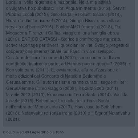
Locali a livello regionale e nazionale. Nella mia attività
divulgativa ho pubblicato i libri Acqua in mente (2012), Servizi
Pubblici Locali (2013), Gino Bartali e i Giusti toscani (2014),
Riusi: da rifiuti a risorse! (2014), Giorgio Nissim, una vita al
servizio del bene (2016), SosteniAMO l'energia (2018), Da
Mogador a Firenze: i Caffaz, viaggio di una famiglia ebrea
(2019). ENRICO CATASSI - Storico e criminologo mancato,
scrivo reportage per diversi quotidiani online. Svolgo progetti di
cooperazione internazionale nei Paesi in via di sviluppo.
Curatore del libro In nome di (2007), sono contento di aver
contribuito, in piccola parte, ad Hamas pace o guerra? (2005) e
Non solo pane (2011). E, ovviamente, alla realizzazione di
molte edizioni del Concerto di Natale a Betlemme e
Gerusalemme. Gli autori insieme hanno curato i seguenti libri:
Gerusalemme ultimo viaggio (2009), Kibbutz 3000 (2011),
Israele 2013 (2013), Francesco in Terra Santa (2014). Voci da
Israele (2015), Betlemme. La stella della Terra Santa
nell'ombra del Medioriente (2017), How close to Bethlehem
(2018), Netanyahu re senza trono (2019) e Il Signor Netanyahu
(2021).
,
Giovedì
ore 15:55
Blog
09 Luglio 2015