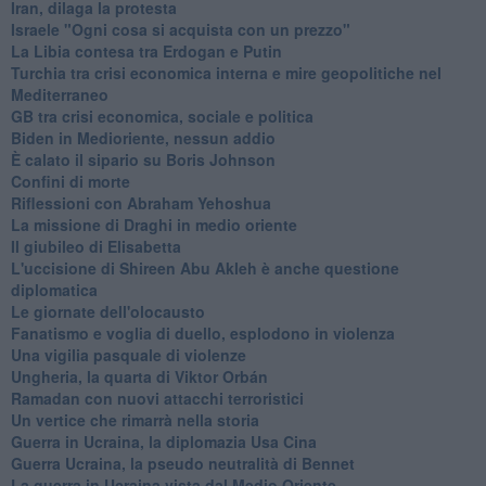
Iran, dilaga la protesta
Israele "Ogni cosa si acquista con un prezzo"
La Libia contesa tra Erdogan e Putin
Turchia tra crisi economica interna e mire geopolitiche nel
Mediterraneo
GB tra crisi economica, sociale e politica
Biden in Medioriente, nessun addio
È calato il sipario su Boris Johnson
Confini di morte
Riflessioni con Abraham Yehoshua
La missione di Draghi in medio oriente
Il giubileo di Elisabetta
L'uccisione di Shireen Abu Akleh è anche questione
diplomatica
Le giornate dell'olocausto
Fanatismo e voglia di duello, esplodono in violenza
Una vigilia pasquale di violenze
Ungheria, la quarta di Viktor Orbán
Ramadan con nuovi attacchi terroristici
Un vertice che rimarrà nella storia
Guerra in Ucraina, la diplomazia Usa Cina
Guerra Ucraina, la pseudo neutralità di Bennet
La guerra in Ucraina vista dal Medio Oriente