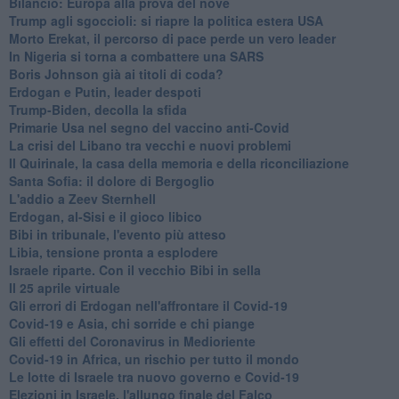
Bilancio: Europa alla prova del nove
Trump agli sgoccioli: si riapre la politica estera USA
Morto Erekat, il percorso di pace perde un vero leader
In Nigeria si torna a combattere una SARS
Boris Johnson già ai titoli di coda?
Erdogan e Putin, leader despoti
Trump-Biden, decolla la sfida
Primarie Usa nel segno del vaccino anti-Covid
La crisi del Libano tra vecchi e nuovi problemi
Il Quirinale, la casa della memoria e della riconciliazione
Santa Sofia: il dolore di Bergoglio
L'addio a ​Zeev Sternhell
Erdogan, al-Sisi e il gioco libico
Bibi in tribunale, l'evento più atteso
Libia, tensione pronta a esplodere
Israele riparte. Con il vecchio Bibi in sella
Il 25 aprile virtuale
Gli errori di Erdogan nell'affrontare il Covid-19
Covid-19 e Asia, chi sorride e chi piange
Gli effetti del Coronavirus in Medioriente
Covid-19 in Africa, un rischio per tutto il mondo
Le lotte di Israele tra nuovo governo e Covid-19
Elezioni in Israele, l'allungo finale del Falco