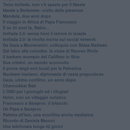
Terza Intifada, non c'è spazio per il Natale
Natale a Betlemme: crollo delle presenze
Mandela, due anni dopo
Il viaggio in Africa di Papa Francesco
E se 20 anni fa, Rabin...
Intifada 2.0: senza freni il terrore in Israele
Intifada 2.0: la rivolta monta sui social network
Da Gaza a Montecatini: colloquio con Nidaa Badwan
Dal falco alla colomba: la visita di Reuven Rivlin
Il barbaro scempio del Califfato in Siria
Due crimini, un mondo sconvolto
Il ponte degli enti locali per la Palestina
Nucleare iraniano, diplomazia di vasta proporzione
Gaza, ultimo conflitto, un anno dopo
Channukkat Bait
L'ONU per i profughi ed i rifugiati
Holot, non un villaggio turistico
Francesco a Sarajevo: il bilancio
Un Papa a Sarajevo
Palmira all'Isis, una sconfitta anche mediatica
Ricordo di Daniela Meucci
​Una telefonata lunga 42 giorni