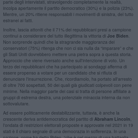
parte degli intervistati, stravolgendo completamente la realtà,
incolpa apertamente il partito democratico (30%) e la polizia (23%).
Mentre, un 20% ritiene responsabili i movimenti di sinistra, del tutto
estranei ai fatti.
Inoltre, lascia attoniti che il 71% dei repubblicani presi a campione
continui a considerare del tutto illegittima la vittoria di
Joe Biden
.
Non sorprende quindi che la stragrande maggioranza dei
conservatori (75%) ritenga che non ci sia nulla da “imparare” e che
gli Stati Uniti dovrebbero mettere una pietra sopra a questa storia.
Approccio che viene riversato anche sull'intenzione di voto. Un
terzo dei repubblicani che ha partecipato ai sondaggi afferma di
essere propenso a votare per un candidato che si rifiuta di
denunciare l'insurrezione. Che, ricordiamolo, ha portato all'arresto
di oltre 700 sospettati, 50 dei quali già giudicati colpevoli con pene
minime. Nella maggior parte dei casi si tratta di persone affiliate a
gruppi di estrema destra, una potenziale minaccia interna da non
sottovalutare.
Ad essere politicamente destabilizzante, tuttavia, è anche la
crescente deriva antidemocratica del partito di
Abraham Lincoln
,
l'ondata di restrizioni elettorali proposte e approvate nel 2021 in 19
stati è il chiaro segnale di una democrazia in sofferenza. In una
nazione, come ha detto Biden, “che è nel mezzo di una battaglia