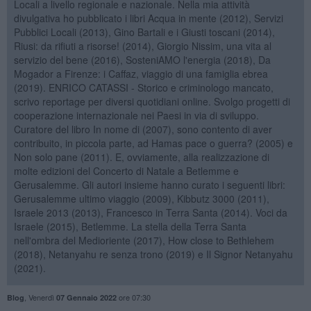
Locali a livello regionale e nazionale. Nella mia attività
divulgativa ho pubblicato i libri Acqua in mente (2012), Servizi
Pubblici Locali (2013), Gino Bartali e i Giusti toscani (2014),
Riusi: da rifiuti a risorse! (2014), Giorgio Nissim, una vita al
servizio del bene (2016), SosteniAMO l'energia (2018), Da
Mogador a Firenze: i Caffaz, viaggio di una famiglia ebrea
(2019). ENRICO CATASSI - Storico e criminologo mancato,
scrivo reportage per diversi quotidiani online. Svolgo progetti di
cooperazione internazionale nei Paesi in via di sviluppo.
Curatore del libro In nome di (2007), sono contento di aver
contribuito, in piccola parte, ad Hamas pace o guerra? (2005) e
Non solo pane (2011). E, ovviamente, alla realizzazione di
molte edizioni del Concerto di Natale a Betlemme e
Gerusalemme. Gli autori insieme hanno curato i seguenti libri:
Gerusalemme ultimo viaggio (2009), Kibbutz 3000 (2011),
Israele 2013 (2013), Francesco in Terra Santa (2014). Voci da
Israele (2015), Betlemme. La stella della Terra Santa
nell'ombra del Medioriente (2017), How close to Bethlehem
(2018), Netanyahu re senza trono (2019) e Il Signor Netanyahu
(2021).
,
Venerdì
ore 07:30
Blog
07 Gennaio 2022