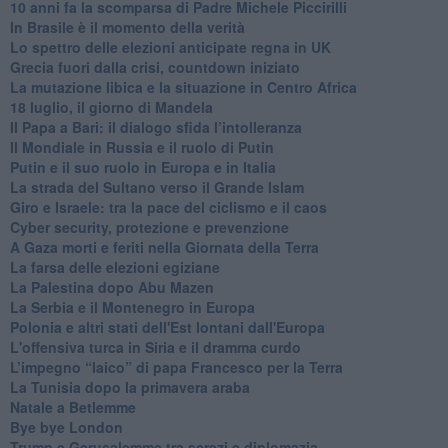
10 anni fa la scomparsa di Padre Michele Piccirilli
In Brasile è il momento della verità
Lo spettro delle elezioni anticipate regna in UK
Grecia fuori dalla crisi, countdown iniziato
La mutazione libica e la situazione in Centro Africa
18 luglio, il giorno di Mandela
Il Papa a Bari: il dialogo sfida l’intolleranza
Il Mondiale in Russia e il ruolo di Putin
Putin e il suo ruolo in Europa e in Italia
La strada del Sultano verso il Grande Islam
Giro e Israele: tra la pace del ciclismo e il caos
Cyber security, protezione e prevenzione
A Gaza morti e feriti nella Giornata della Terra
La farsa delle elezioni egiziane
La Palestina dopo Abu Mazen
La Serbia e il Montenegro in Europa
Polonia e altri stati dell'Est lontani dall'Europa
L'offensiva turca in Siria e il dramma curdo
L’impegno “laico” di papa Francesco per la Terra
La Tunisia dopo la primavera araba
Natale a Betlemme
Bye bye London
Trump e Gerusalemme tra screzi e diplomazia