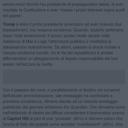
senza mezzi termini l'ex presidente di propagandare falsità, di aver
insultato la Costituzione e aver “messo i propri interessi sopra quelli
del paese”.
Trump
è stato il primo presidente americano ad aver ricevuto due
impeachment, ma nessuna condanna. Quando, qualche settimana
dopo i tristi avvenimenti, il tycoon scelse l'esilio dorato nella
residenza di Mar-a-Lago l'attenzione pubblica e mediatica si
abbassarono notevolmente. Da allora, passato lo shock iniziale e
l'ampia condanna morale, tra le fila dei repubblicani è andato
diffondendosi un atteggiamento di tiepida responsabilità del loro
leader nell'aizzare la rivolta.
Con il passare dei mesi, e parallelamente al declino nei consensi
dell'attuale amministrazione, tale messaggio ha cominciato a
prendere consistenza. Almeno stando ad un recente sondaggio
pubblicato dal giornale britannico the Guardian. Che dimostra come
nell'elettorato di destra sia diffuso considerare il drammatico evento
di
Capitol Hill
al pari di una “protesta” (80%) e ritenere coloro che
furono di fatto dei golpisti come semplici “manifestanti” (62%). Una