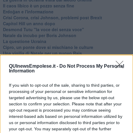
​Il caos libico è un pozzo senza fine
Erdoğan e l'informazione
Crisi Corona, crisi Johnson, problemi post Brexit
Capitol Hill un anno dopo
Desmond Tutu "la voce dei senza voce"
Natale da incubo per Boris Johnson
La questione Ucraina
Cipro, un ponte dove si mischiano le culture
Una vigilia di Natale per un nuovo Rais
La questione israelo-palestinese ignorata dal G20
Erdogan continua a sfidare l'Occidente
QUInewsEmpolese.it -
Do Not Process My Personal
Libano, collasso economico e guerra civile
Information
Johnson, da Trump a Biden alla Brexit
L'AUKUS e il Quad
If you wish to opt-out of the sale, sharing to third parties, or
Biden, primo presidente USA non in guerra
processing of your personal or sensitive information for
Papa Bergoglio vedrà Viktor Orbán
targeted advertising by us, please use the below opt-out
Bennet, un giorno in attesa di Biden
section to confirm your selection. Please note that after your
Il ritorno dei talebani
opt-out request is processed you may continue seeing
​La lenta agonia del Libano
interest-based ads based on personal information utilized by
Sudafrica, è allarme alimentare
us or personal information disclosed to third parties prior to
Usa di nuovo al centro della geopolitica internazionale
your opt-out. You may separately opt-out of the further
L’appuntamento di Israele con il cambiamento