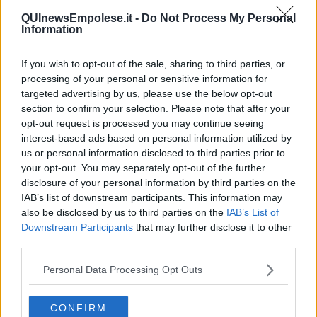
Guerra in Ucraina, la diplomazia Usa Cina
QUInewsEmpolese.it -
Do Not Process My Personal
Guerra Ucraina, la pseudo neutralità di Bennet
Information
La guerra in Ucraina vista dal Medio Oriente
​Il caos libico è un pozzo senza fine
If you wish to opt-out of the sale, sharing to third parties, or
Erdoğan e l'informazione
Crisi Corona, crisi Johnson, problemi post Brexit
processing of your personal or sensitive information for
Capitol Hill un anno dopo
targeted advertising by us, please use the below opt-out
Desmond Tutu "la voce dei senza voce"
section to confirm your selection. Please note that after your
Natale da incubo per Boris Johnson
opt-out request is processed you may continue seeing
La questione Ucraina
interest-based ads based on personal information utilized by
Cipro, un ponte dove si mischiano le culture
us or personal information disclosed to third parties prior to
Una vigilia di Natale per un nuovo Rais
your opt-out. You may separately opt-out of the further
La questione israelo-palestinese ignorata dal G20
disclosure of your personal information by third parties on the
Erdogan continua a sfidare l'Occidente
IAB’s list of downstream participants. This information may
Libano, collasso economico e guerra civile
also be disclosed by us to third parties on the
IAB’s List of
Johnson, da Trump a Biden alla Brexit
Downstream Participants
that may further disclose it to other
L'AUKUS e il Quad
third parties.
Biden, primo presidente USA non in guerra
Papa Bergoglio vedrà Viktor Orbán
Personal Data Processing Opt Outs
Bennet, un giorno in attesa di Biden
Il ritorno dei talebani
​La lenta agonia del Libano
CONFIRM