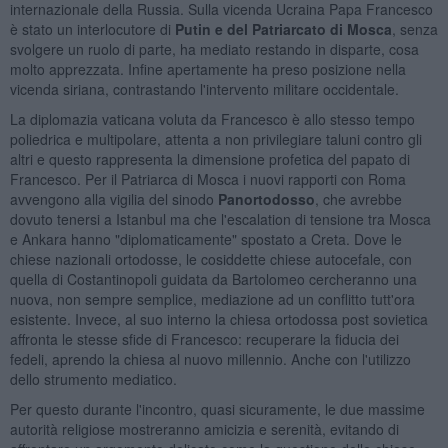
internazionale della Russia. Sulla vicenda Ucraina Papa Francesco
è stato un interlocutore di
Putin e del Patriarcato di Mosca
, senza
svolgere un ruolo di parte, ha mediato restando in disparte, cosa
molto apprezzata. Infine apertamente ha preso posizione nella
vicenda siriana, contrastando l'intervento militare occidentale.
La diplomazia vaticana voluta da Francesco è allo stesso tempo
poliedrica e multipolare, attenta a non privilegiare taluni contro gli
altri e questo rappresenta la dimensione profetica del papato di
Francesco. Per il Patriarca di Mosca i nuovi rapporti con Roma
avvengono alla vigilia del sinodo
Panortodosso
, che avrebbe
dovuto tenersi a Istanbul ma che l'escalation di tensione tra Mosca
e Ankara hanno "diplomaticamente" spostato a Creta. Dove le
chiese nazionali ortodosse, le cosiddette chiese autocefale, con
quella di Costantinopoli guidata da Bartolomeo cercheranno una
nuova, non sempre semplice, mediazione ad un conflitto tutt'ora
esistente. Invece, al suo interno la chiesa ortodossa post sovietica
affronta le stesse sfide di Francesco: recuperare la fiducia dei
fedeli, aprendo la chiesa al nuovo millennio. Anche con l'utilizzo
dello strumento mediatico.
Per questo durante l'incontro, quasi sicuramente, le due massime
autorità religiose mostreranno amicizia e serenità, evitando di