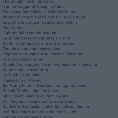
The Donald meet Francesco
Il primo viaggio di Trump in Arabia
Trump aspirante Messia in Medio Oriente
Abbattere estremismi ed egoismi, se Dio vuole
La partita di Erdogan va ai supplementari
#freeGabriele
Il giorno del referendum turco
La spirale del terrore in Russia e Siria
Da Roma a Roma per una nuova Europa
Turchia, un sovrano senza pietà
L'ignoranza trumpiana su Israele e Palestina
Un'epoca sta per finire
Donald Trump,quarta via di un presidente americano
Un presente senza futuro
La Turchia a un bivio
Il massacro di Aleppo
Sul Monte Nebo in Giordania un organo pisano
Russia, Turchia, pipeline e gas
Siria, caschi bianchi da Premio Nobel
Dall'Ungheria il semaforo rosso ai Trump
Da New York e Assisi voci unite nella solidarietà
In Siria fa paura non solo ciò che si vede
Turchia, tre settimane dopo