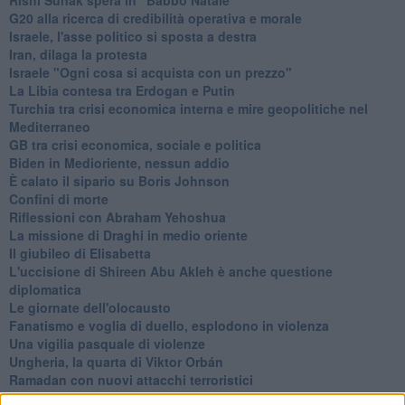
G20 alla ricerca di credibilità operativa e morale
Israele, l'asse politico si sposta a destra
Iran, dilaga la protesta
Israele "Ogni cosa si acquista con un prezzo"
La Libia contesa tra Erdogan e Putin
Turchia tra crisi economica interna e mire geopolitiche nel
Mediterraneo
GB tra crisi economica, sociale e politica
Biden in Medioriente, nessun addio
È calato il sipario su Boris Johnson
Confini di morte
Riflessioni con Abraham Yehoshua
La missione di Draghi in medio oriente
Il giubileo di Elisabetta
L'uccisione di Shireen Abu Akleh è anche questione
diplomatica
Le giornate dell'olocausto
Fanatismo e voglia di duello, esplodono in violenza
Una vigilia pasquale di violenze
Ungheria, la quarta di Viktor Orbán
Ramadan con nuovi attacchi terroristici
Un vertice che rimarrà nella storia