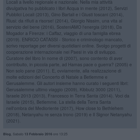
Locali a livello regionale e nazionale. Nella mia attività
divulgativa ho pubblicato i libri Acqua in mente (2012), Servizi
Pubblici Locali (2013), Gino Bartali e i Giusti toscani (2014),
Riusi: da rifiuti a risorse! (2014), Giorgio Nissim, una vita al
servizio del bene (2016), SosteniAMO l'energia (2018), Da
Mogador a Firenze: i Caffaz, viaggio di una famiglia ebrea
(2019). ENRICO CATASSI - Storico e criminologo mancato,
scrivo reportage per diversi quotidiani online. Svolgo progetti di
cooperazione internazionale nei Paesi in via di sviluppo.
Curatore del libro In nome di (2007), sono contento di aver
contribuito, in piccola parte, ad Hamas pace o guerra? (2005) e
Non solo pane (2011). E, ovviamente, alla realizzazione di
molte edizioni del Concerto di Natale a Betlemme e
Gerusalemme. Gli autori insieme hanno curato i seguenti libri:
Gerusalemme ultimo viaggio (2009), Kibbutz 3000 (2011),
Israele 2013 (2013), Francesco in Terra Santa (2014). Voci da
Israele (2015), Betlemme. La stella della Terra Santa
nell'ombra del Medioriente (2017), How close to Bethlehem
(2018), Netanyahu re senza trono (2019) e Il Signor Netanyahu
(2021).
,
Sabato
ore 13:25
Blog
13 Febbraio 2016