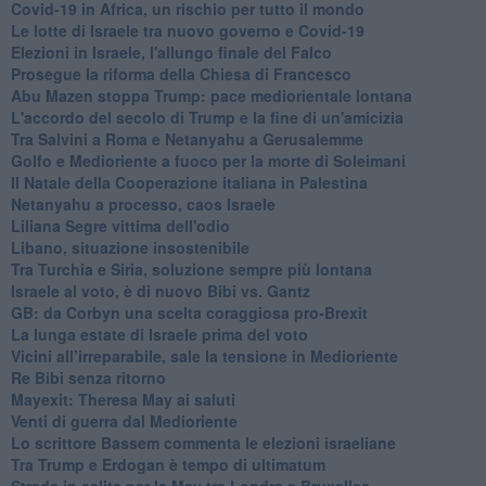
Covid-19 in Africa, un rischio per tutto il mondo
Le lotte di Israele tra nuovo governo e Covid-19
Elezioni in Israele, l'allungo finale del Falco
Prosegue la riforma della Chiesa di Francesco
Abu Mazen stoppa Trump: pace mediorientale lontana
L'accordo del secolo di Trump e la fine di un'amicizia
Tra Salvini a Roma e Netanyahu a Gerusalemme
Golfo e Medioriente a fuoco per la morte di Soleimani
Il Natale della Cooperazione italiana in Palestina
Netanyahu a processo, caos Israele
Liliana Segre vittima dell'odio
Libano, situazione insostenibile
Tra Turchia e Siria, soluzione sempre più lontana
Israele al voto, è di nuovo Bibi vs. Gantz
GB: da Corbyn una scelta coraggiosa pro-Brexit
La lunga estate di Israele prima del voto
Vicini all’irreparabile, sale la tensione in Medioriente
Re Bibi senza ritorno
Mayexit: Theresa May ai saluti
Venti di guerra dal Medioriente
Lo scrittore Bassem commenta le elezioni israeliane
Tra Trump e Erdogan è tempo di ultimatum
Strada in salita per la May tra Londra e Bruxelles