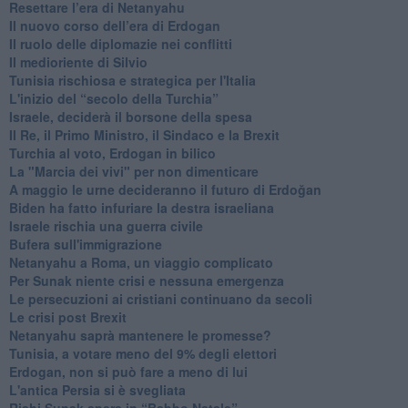
Resettare l’era di Netanyahu
​Il nuovo corso dell’era di Erdogan
Il ruolo delle diplomazie nei conflitti
Il medioriente di Silvio
Tunisia rischiosa e strategica per l'Italia
L'inizio del “secolo della Turchia”
Israele, deciderà il borsone della spesa
Il Re, il Primo Ministro, il Sindaco e la Brexit
Turchia al voto, Erdogan in bilico
La "Marcia dei vivi" per non dimenticare
A maggio le urne decideranno il futuro di Erdoğan
Biden ha fatto infuriare la destra israeliana
Israele rischia una guerra civile
Bufera sull'immigrazione
Netanyahu a Roma, un viaggio complicato
Per Sunak niente crisi e nessuna emergenza
Le persecuzioni ai cristiani continuano da secoli
Le crisi post Brexit
Netanyahu saprà mantenere le promesse?
Tunisia, a votare meno del 9% degli elettori
Erdogan, non si può fare a meno di lui
L'antica Persia si è svegliata
Rishi Sunak spera in “Babbo Natale”