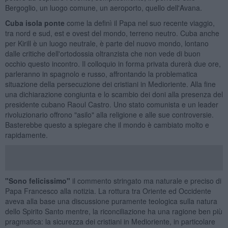
Bergoglio, un luogo comune, un aeroporto, quello dell'Avana.
Cuba isola ponte
come la definì il Papa nel suo recente viaggio,
tra nord e sud, est e ovest del mondo, terreno neutro. Cuba anche
per Kirill è un luogo neutrale, è parte del nuovo mondo, lontano
dalle critiche dell'ortodossia oltranzista che non vede di buon
occhio questo incontro. Il colloquio in forma privata durerà due ore,
parleranno in spagnolo e russo, affrontando la problematica
situazione della persecuzione dei cristiani in Medioriente. Alla fine
una dichiarazione congiunta e lo scambio dei doni alla presenza del
presidente cubano Raoul Castro. Uno stato comunista e un leader
rivoluzionario offrono "asilo" alla religione e alle sue controversie.
Basterebbe questo a spiegare che il mondo è cambiato molto e
rapidamente.
"Sono felicissimo"
il commento stringato ma naturale e preciso di
Papa Francesco alla notizia. La rottura tra Oriente ed Occidente
aveva alla base una discussione puramente teologica sulla natura
dello Spirito Santo mentre, la riconciliazione ha una ragione ben più
pragmatica: la sicurezza dei cristiani in Medioriente, in particolare