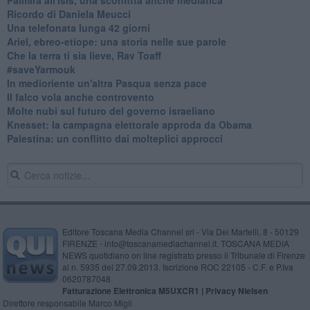
Ricordo di Daniela Meucci
​Una telefonata lunga 42 giorni
​Ariel, ebreo-etiope: una storia nelle sue parole
Che la terra ti sia lieve, Rav Toaff
​#saveYarmouk
​In medioriente un'altra Pasqua senza pace
​Il falco vola anche controvento
Molte nubi sul futuro del governo israeliano
Knesset: la campagna elettorale approda da Obama
Palestina: un conflitto dai molteplici approcci
Editore Toscana Media Channel srl - Via Dei Martelli, 8 - 50129
FIRENZE - info@toscanamediachannel.it. TOSCANA MEDIA
NEWS quotidiano on line registrato presso il Tribunale di Firenze
al n. 5935 del 27.09.2013. Iscrizione ROC 22105 - C.F. e P.Iva
0620787048
Fatturazione Elettronica M5UXCR1 |
Privacy Nielsen
Direttore responsabile Marco Migli