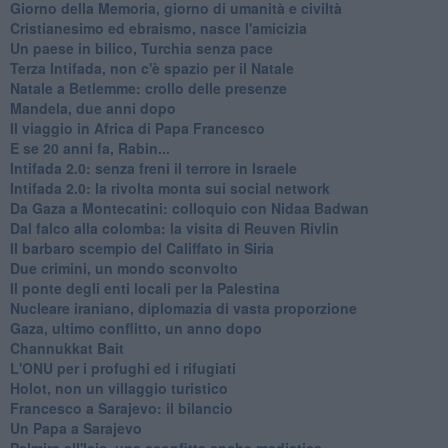
Giorno della Memoria, giorno di umanità e civiltà
Cristianesimo ed ebraismo, nasce l'amicizia
Un paese in bilico, Turchia senza pace
Terza Intifada, non c'è spazio per il Natale
Natale a Betlemme: crollo delle presenze
Mandela, due anni dopo
Il viaggio in Africa di Papa Francesco
E se 20 anni fa, Rabin...
Intifada 2.0: senza freni il terrore in Israele
Intifada 2.0: la rivolta monta sui social network
Da Gaza a Montecatini: colloquio con Nidaa Badwan
Dal falco alla colomba: la visita di Reuven Rivlin
Il barbaro scempio del Califfato in Siria
Due crimini, un mondo sconvolto
Il ponte degli enti locali per la Palestina
Nucleare iraniano, diplomazia di vasta proporzione
Gaza, ultimo conflitto, un anno dopo
Channukkat Bait
L'ONU per i profughi ed i rifugiati
Holot, non un villaggio turistico
Francesco a Sarajevo: il bilancio
Un Papa a Sarajevo
Palmira all'Isis, una sconfitta anche mediatica