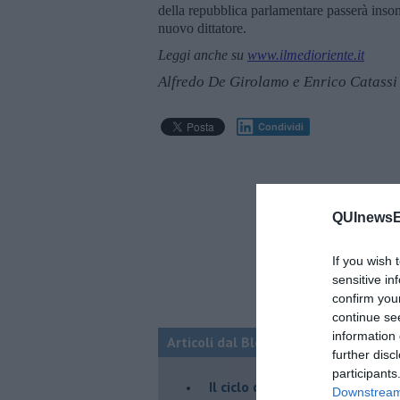
della repubblica parlamentare passerà insonn
nuovo dittatore.
Leggi anche su
www.ilmedioriente.it
Alfredo De Girolamo e Enrico Catassi
Condividi
QUInewsE
If you wish 
sensitive in
confirm you
continue se
information 
Articoli dal Blog “Fauda e balagan” 
further disc
participants
Il ciclo della violenza in Medi
Downstream 