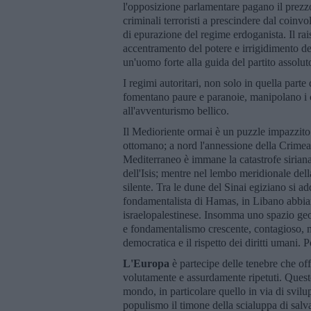
l'opposizione parlamentare pagano il prezzo
criminali terroristi a prescindere dal coin
di epurazione del regime erdoganista. Il rai
accentramento del potere e irrigidimento de
un'uomo forte alla guida del partito assolut
I regimi autoritari, non solo in quella part
fomentano paure e paranoie, manipolano i cit
all'avventurismo bellico.
Il Medioriente ormai è un puzzle impazzito
ottomano; a nord l'annessione della Crimea a
Mediterraneo è immane la catastrofe siriana;
dell'Isis; mentre nel lembo meridionale del
silente. Tra le dune del Sinai egiziano si ad
fondamentalista di Hamas, in Libano abbiam
israelopalestinese. Insomma uno spazio ge
e fondamentalismo crescente, contagioso, m
democratica e il rispetto dei diritti umani. P
L'Europa
è partecipe delle tenebre che off
volutamente e assurdamente ripetuti. Quest
mondo, in particolare quello in via di svil
populismo il timone della scialuppa di salv