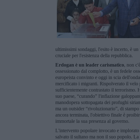
ultimissimi sondaggi, l'esito è incerto, è un 
cruciale per l'esistenza della repubblica.
Erdogan è
un leader carismatico
, non c'
ossessionato dal complotto, è un fedele osser
europeista convinto e oggi in scia dell'ond
mercificato i migranti. Rispolverato il vel
sufficientemente contrastato il terrorismo. 
suo paese, “curando” l'inflazione galoppante
manodopera sottopagata dei profughi siriani
ma un outsider “rivoluzionario”, di stampo 
ancora terminata, l'obiettivo finale è proibi
immortale la sua presenza al governo.
L'intervento popolare invocato e implorat
salvato il sultano ma non il suo popolo. La m