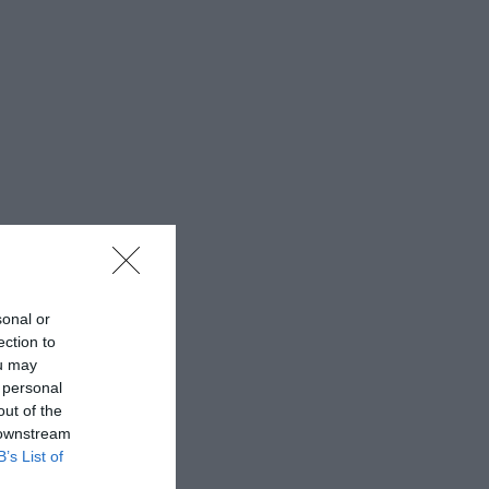
sonal or
ection to
ou may
 personal
out of the
 downstream
B’s List of