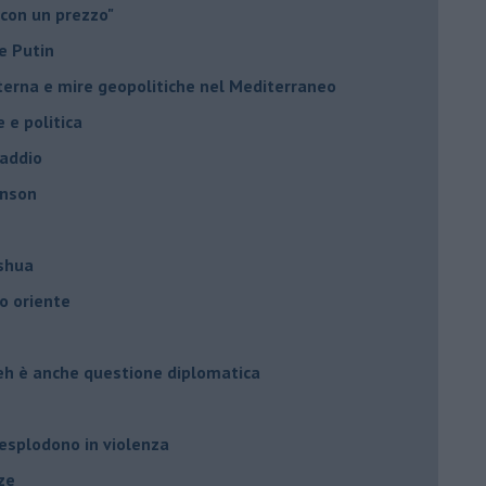
 con un prezzo"
e Putin
nterna e mire geopolitiche nel Mediterraneo
e e politica
 addio
hnson
oshua
o oriente
leh è anche questione diplomatica
 esplodono in violenza
ze