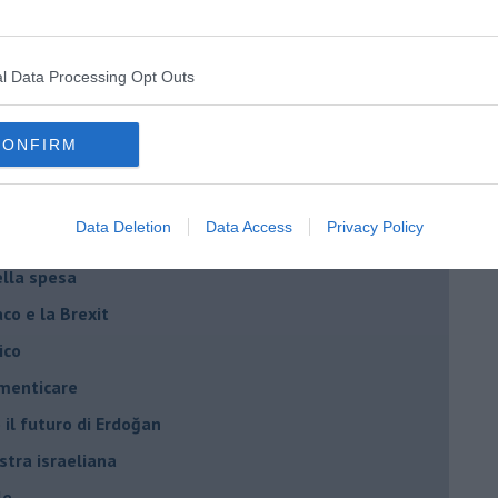
iziato il 7 ottobre 2023
l Data Processing Opt Outs
ogan
onflitti
CONFIRM
per l'Italia
Data Deletion
Data Access
Privacy Policy
hia”
ella spesa
daco e la Brexit
ico
imenticare
il futuro di Erdoğan
stra israeliana
le