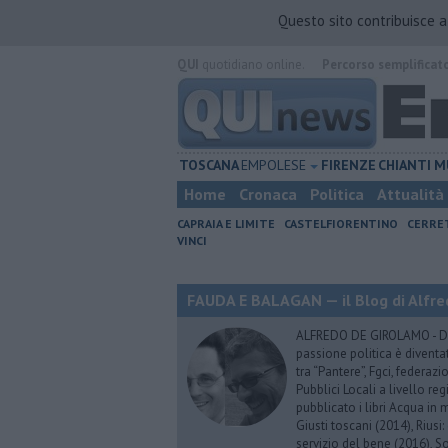
Questo sito contribuisce 
QUI
quotidiano online.
Percorso semplificat
TOSCANA
EMPOLESE
FIRENZE
CHIANTI
M
Home
Cronaca
Politica
Attualità
CAPRAIA E LIMITE
CASTELFIORENTINO
CERRE
VINCI
FAUDA E BALAGAN — il Blog di Alfre
ALFREDO DE GIROLAMO - Dopo
passione politica è diventa
tra “Pantere”, Fgci, federazi
Pubblici Locali a livello re
pubblicato i libri Acqua in m
Giusti toscani (2014), Riusi:
servizio del bene (2016), S