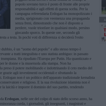
popolo sovrano turco è posto di fronte alle proprie
responsabilità e agli effetti di questa scelta. Per la
campagna referendaria Erdogan ha monopolizzato i
media, sprigionato con veemenza una propaganda
A
senza freni, dimostrando che non è disposto a
perdere, vuole trionfare in qualsiasi modo, persino
giocando sporco. In queste ore, secondo gli
testa a testa. In pochi voti di differenza si deciderà l'esito
è dubbio, è un “uomo del popolo” e allo stesso tempo è
vante a tratti integralista e uno statista ambiguo: in passato
a trumpiana. Ha ripudiato l'Europa per Putin. Ha quantizzato e
o per le donne e la museruola alla stampa. Non ha
Ha preso il potere mobilitando e indottrinando il ceto medio del
 grazie agli investimenti occidentali e sfruttando la
. Erdogan non è un politico dell'apparato tradizionale kemalista
conservatore e religioso. E la sua rivoluzione islamista non è
re la laicità e imporre il dominio del suo partito, rendendo
o da
Erdogan
, nelle ore del colpo di stato dello scorso anno, ha
inoranza curda, i giornalisti, gli insegnanti, i magistrati e