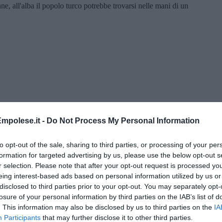
e, all'alba il popolo turco potrebbe trovarsi nelle mani di un
mpolese.it -
Do Not Process My Personal Information
to opt-out of the sale, sharing to third parties, or processing of your per
formation for targeted advertising by us, please use the below opt-out s
r selection. Please note that after your opt-out request is processed y
eing interest-based ads based on personal information utilized by us or
disclosed to third parties prior to your opt-out. You may separately opt-
di Alfredo De Girolamo e Enrico Catassi
losure of your personal information by third parties on the IAB’s list of
. This information may also be disclosed by us to third parties on the
IA
oriente
Participants
that may further disclose it to other third parties.