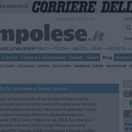
alla audience di
o
Aggiornato alle 12:56
MET
Vene
UGELLO
VALDISIEVE
PRATO
PISTOIA
AREZZO
SIENA
GROSSETO
Lavoro
Cultura e Spettacolo
Eventi
Sport
Blog
Intervi
TO GUIDI
CERTALDO
EMPOLI
FUCECCHIO
GAMBASSI TERME
MONTAIONE
M
do De Girolamo e Enrico Catassi
 un lungo periodo di vita vissuta a Firenze in cui la
ta lavoro, sono tornato a vivere a Pisa dove sono cresciuto
one del partito e circoli Arci. Mi occupo di ambiente e Servizi
Q
gionale e nazionale. Nella mia attività divulgativa ho
ente (2012), Servizi Pubblici Locali (2013), Gino Bartali e i
A L
 da rifiuti a risorse! (2014), Giorgio Nissim, una vita al
di 
osteniAMO l'energia (2018), Da Mogador a Firenze: i Caffaz,