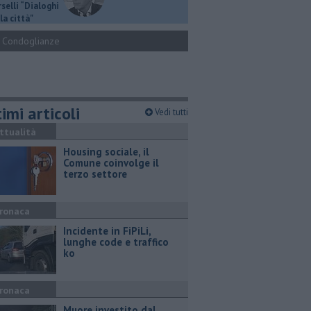
selli “Dialoghi
la città"
Condoglianze
imi articoli
Vedi tutti
ttualità
​Housing sociale, il
Comune coinvolge il
terzo settore
ronaca
Incidente in FiPiLi,
lunghe code e traffico
ko
ronaca
Muore investito dal