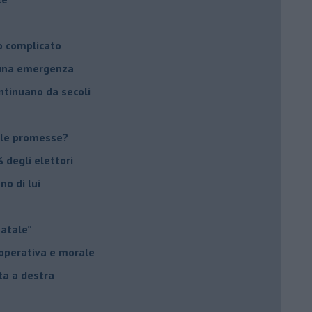
o complicato
suna emergenza
ontinuano da secoli
le promesse?
 degli elettori
no di lui
Natale”
à operativa e morale
sta a destra