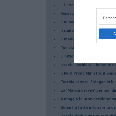
L'11 settembre di Israele è in
Resettare l’era di Netanyahu
Persona
​Il nuovo corso dell’era di Erd
Il ruolo delle diplomazie nei c
Il medioriente di Silvio
Tunisia rischiosa e strategica 
L'inizio del “secolo della Turc
Israele, deciderà il borsone d
Il Re, il Primo Ministro, il Sin
Turchia al voto, Erdogan in bil
La "Marcia dei vivi" per non d
A maggio le urne decideranno 
Biden ha fatto infuriare la de
Israele rischia una guerra civi