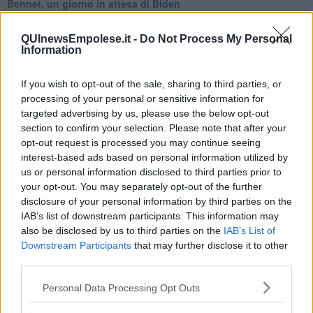
Bennet, un giorno in attesa di Biden
Il ritorno dei talebani
​La lenta agonia del Libano
QUInewsEmpolese.it -
Do Not Process My Personal
Sudafrica, è allarme alimentare
Information
Usa di nuovo al centro della geopolitica internazionale
L’appuntamento di Israele con il cambiamento
If you wish to opt-out of the sale, sharing to third parties, or
La farsa delle elezioni in Siria
processing of your personal or sensitive information for
In Medioriente non ci sono favole, solo realtà
targeted advertising by us, please use the below opt-out
Biden chiama ma Netanyahu non risponde
Niente di nuovo in Medioriente
section to confirm your selection. Please note that after your
La forza di Boris Johnson
opt-out request is processed you may continue seeing
Biden nuovo alleato armeno contro la Turchia
interest-based ads based on personal information utilized by
Mar Mediterraneo cimitero silente
us or personal information disclosed to third parties prior to
Richiami neo ottomani, la Francia guarda sospetta
your opt-out. You may separately opt-out of the further
Israele ultima curva a destra
disclosure of your personal information by third parties on the
Israele al voto: il Re sarà morto o vivo?
IAB’s list of downstream participants. This information may
Londra trema tra gossip e casse vuote
also be disclosed by us to third parties on the
IAB’s List of
Da Kindu a Kanyamahoro
Downstream Participants
that may further disclose it to other
Trump è vivo, ma Biden va avanti
third parties.
Myanmar e Thailandia, colpi di Stato ciclici
Crescono le tensioni in Turchia
Personal Data Processing Opt Outs
Ombre cinesi sul Myanmar
27 gennaio, indispensabile alimentare la Memoria