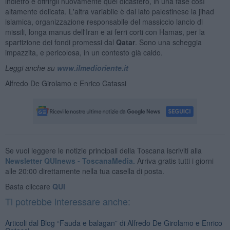
indietro e offrirgli nuovamente quel dicastero, in una fase così
altamente delicata. L'altra variabile è dal lato palestinese la jihad
islamica, organizzazione responsabile del massiccio lancio di
missili, longa manus dell'Iran e ai ferri corti con Hamas, per la
spartizione dei fondi promessi dal
Qatar
. Sono una scheggia
impazzita, e pericolosa, in un contesto già caldo.
Leggi anche su
www.ilmedioriente.it
Alfredo De Girolamo e Enrico Catassi
Se vuoi leggere le notizie principali della Toscana iscriviti alla
Newsletter QUInews - ToscanaMedia.
Arriva gratis tutti i giorni
alle 20:00 direttamente nella tua casella di posta.
Basta cliccare
QUI
Ti potrebbe interessare anche:
Articoli dal Blog “Fauda e balagan” di Alfredo De Girolamo e Enrico