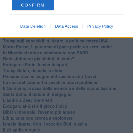
Countdown per Biden: non è un 20 gennaio qualunque
CONFIRM
Assalto al Congresso: c’è protesta e protesta
A 10 anni dalle primavere arabe
Israele: è crisi politica
Data Deletion
Data Access
Privacy Policy
Zaki resta in carcere: perchè non si riesce a liberare?
Bilancio: Europa alla prova del nove
Trump agli sgoccioli: si riapre la politica estera USA
Morto Erekat, il percorso di pace perde un vero leader
In Nigeria si torna a combattere una SARS
Boris Johnson già ai titoli di coda?
Erdogan e Putin, leader despoti
Trump-Biden, decolla la sfida
Primarie Usa nel segno del vaccino anti-Covid
La crisi del Libano tra vecchi e nuovi problemi
Il Quirinale, la casa della memoria e della riconciliazione
Santa Sofia: il dolore di Bergoglio
L'addio a ​Zeev Sternhell
Erdogan, al-Sisi e il gioco libico
Bibi in tribunale, l'evento più atteso
Libia, tensione pronta a esplodere
Israele riparte. Con il vecchio Bibi in sella
Il 25 aprile virtuale