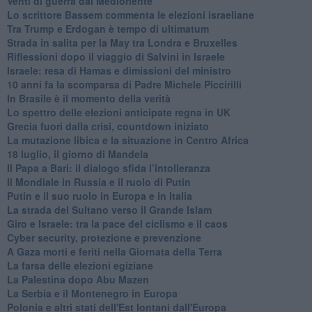
Venti di guerra dal Medioriente
Lo scrittore Bassem commenta le elezioni israeliane
Tra Trump e Erdogan è tempo di ultimatum
Strada in salita per la May tra Londra e Bruxelles
Riflessioni dopo il viaggio di Salvini in Israele
Israele: resa di Hamas e dimissioni del ministro
10 anni fa la scomparsa di Padre Michele Piccirilli
In Brasile è il momento della verità
Lo spettro delle elezioni anticipate regna in UK
Grecia fuori dalla crisi, countdown iniziato
La mutazione libica e la situazione in Centro Africa
18 luglio, il giorno di Mandela
Il Papa a Bari: il dialogo sfida l’intolleranza
Il Mondiale in Russia e il ruolo di Putin
Putin e il suo ruolo in Europa e in Italia
La strada del Sultano verso il Grande Islam
Giro e Israele: tra la pace del ciclismo e il caos
Cyber security, protezione e prevenzione
A Gaza morti e feriti nella Giornata della Terra
La farsa delle elezioni egiziane
La Palestina dopo Abu Mazen
La Serbia e il Montenegro in Europa
Polonia e altri stati dell'Est lontani dall'Europa