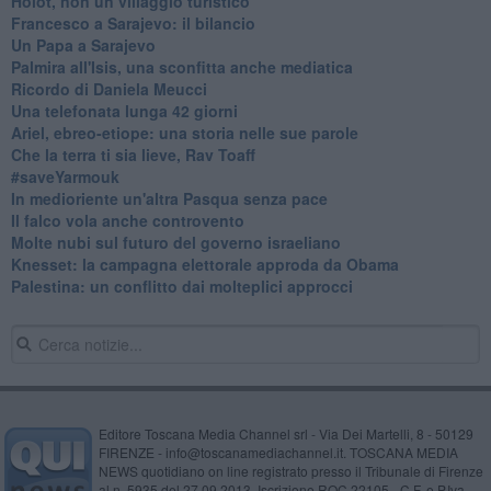
Holot, non un villaggio turistico
Francesco a Sarajevo: il bilancio
Un Papa a Sarajevo
Palmira all'Isis, una sconfitta anche mediatica
Ricordo di Daniela Meucci
​Una telefonata lunga 42 giorni
​Ariel, ebreo-etiope: una storia nelle sue parole
Che la terra ti sia lieve, Rav Toaff
​#saveYarmouk
​In medioriente un'altra Pasqua senza pace
​Il falco vola anche controvento
Molte nubi sul futuro del governo israeliano
Knesset: la campagna elettorale approda da Obama
Palestina: un conflitto dai molteplici approcci
Editore Toscana Media Channel srl - Via Dei Martelli, 8 - 50129
FIRENZE - info@toscanamediachannel.it. TOSCANA MEDIA
NEWS quotidiano on line registrato presso il Tribunale di Firenze
al n. 5935 del 27.09.2013. Iscrizione ROC 22105 - C.F. e P.Iva