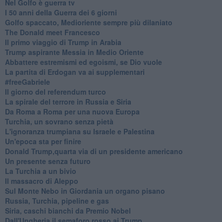
Nel Golfo è guerra tv
I 50 anni della Guerra dei 6 giorni
Golfo spaccato, Medioriente sempre più dilaniato
The Donald meet Francesco
Il primo viaggio di Trump in Arabia
Trump aspirante Messia in Medio Oriente
Abbattere estremismi ed egoismi, se Dio vuole
La partita di Erdogan va ai supplementari
#freeGabriele
Il giorno del referendum turco
La spirale del terrore in Russia e Siria
Da Roma a Roma per una nuova Europa
Turchia, un sovrano senza pietà
L'ignoranza trumpiana su Israele e Palestina
Un'epoca sta per finire
Donald Trump,quarta via di un presidente americano
Un presente senza futuro
La Turchia a un bivio
Il massacro di Aleppo
Sul Monte Nebo in Giordania un organo pisano
Russia, Turchia, pipeline e gas
Siria, caschi bianchi da Premio Nobel
Dall'Ungheria il semaforo rosso ai Trump