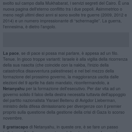
svolto sul campo dalla Mukhabarat, i servizi segreti del Cairo. È una
nuova pagina dell'eterno conflitto tra i due popoli. Asimmetrico o
meno negli ultimi dieci anni si sono svolte tre guerre (2009, 2012 e
2014) e un numero impressionante di “schermaglie”. La guerra,
l'ennesima, è dietro l'angolo.
La pace
, se di pace si possa mai parlare, è appesa ad un filo.
Tenue. In gioco troppe varianti: Israele è alla vigilia della ricorrenza
della sua nascita (che coincide con la nakba, l'inizio della
catastrofica disavventura palestinese) e nel bel mezzo della
formazione del prossimo governo, la maggioranza uscita dalle
elezioni del 9 aprile ha dato mandato, riconfermandolo, a
Netanyahu
per la formazione dell'esecutivo. Per dar vita ad un
governo solido il falco della destra necessita tuttavia dell'appoggio
del partito nazionalista Yisrael Beitenu di Avigdor Lieberman,
ministro della difesa dimissionario per divergenze con il premier
proprio sulla questione della gestione della crisi di Gaza lo scorso
novembre.
Il grattacapo
di Netanyahu, in queste ore, è se fare un passo