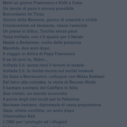
Metti un giorno Francesco e Kirill a Cuba
Un tavolo di pace è ancora possibile
Boicottiamo Im Tirtzu
Giorno della Memoria, giorno di umanità e civiltà
Cristianesimo ed ebraismo, nasce l'amicizia
Un paese in bilico, Turchia senza pace
Terza Intifada, non c'è spazio per il Natale
Natale a Betlemme: crollo delle presenze
Mandela, due anni dopo
Il viaggio in Africa di Papa Francesco
E se 20 anni fa, Rabin...
Intifada 2.0: senza freni il terrore in Israele
Intifada 2.0: la rivolta monta sui social network
Da Gaza a Montecatini: colloquio con Nidaa Badwan
Dal falco alla colomba: la visita di Reuven Rivlin
Il barbaro scempio del Califfato in Siria
Due crimini, un mondo sconvolto
Il ponte degli enti locali per la Palestina
Nucleare iraniano, diplomazia di vasta proporzione
Gaza, ultimo conflitto, un anno dopo
Channukkat Bait
L'ONU per i profughi ed i rifugiati