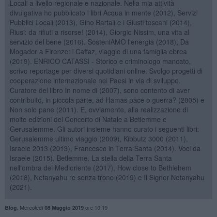
Locali a livello regionale e nazionale. Nella mia attività
divulgativa ho pubblicato i libri Acqua in mente (2012), Servizi
Pubblici Locali (2013), Gino Bartali e i Giusti toscani (2014),
Riusi: da rifiuti a risorse! (2014), Giorgio Nissim, una vita al
servizio del bene (2016), SosteniAMO l'energia (2018), Da
Mogador a Firenze: i Caffaz, viaggio di una famiglia ebrea
(2019). ENRICO CATASSI - Storico e criminologo mancato,
scrivo reportage per diversi quotidiani online. Svolgo progetti di
cooperazione internazionale nei Paesi in via di sviluppo.
Curatore del libro In nome di (2007), sono contento di aver
contribuito, in piccola parte, ad Hamas pace o guerra? (2005) e
Non solo pane (2011). E, ovviamente, alla realizzazione di
molte edizioni del Concerto di Natale a Betlemme e
Gerusalemme. Gli autori insieme hanno curato i seguenti libri:
Gerusalemme ultimo viaggio (2009), Kibbutz 3000 (2011),
Israele 2013 (2013), Francesco in Terra Santa (2014). Voci da
Israele (2015), Betlemme. La stella della Terra Santa
nell'ombra del Medioriente (2017), How close to Bethlehem
(2018), Netanyahu re senza trono (2019) e Il Signor Netanyahu
(2021).
,
Mercoledì
ore 10:19
Blog
08 Maggio 2019